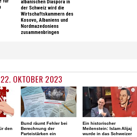
e für
albanischen Diaspora in
n
der Schweiz wird die
Wirtschaftskammern des
Kosovo, Albaniens und
Nordmazedoniens
zusammenbringen
22. OKTOBER 2023
Bund räumt Fehler bei
Ein historischer
ür den
Berechnung der
Meilenstein: Islam Alijaj
Parteistärken ein
wurde in das Schweizer