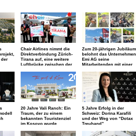
s
Chair Airlines nimmt die
Zum 20-jährigen Jubiläum
rojekt,
Direktverbindung Zürich-
belohnt das Unternehmen
 der
Tirana auf, eine weitere
Emi AG seine
Luftbrücke zwischen der
Mitarbeitenden mit einer
Schweiz und Albanien
Reise nach Kosovo und
Albanien
hkeiten
s
20 Jahre Vali Ranch: Ein
5 Jahre Erfolg in der
modell
Traum, der zu einem
Schweiz: Dorina Karafili
ch
bekannten Touristenziel
und der Weg von “Dotax
im Kosovo wurde
Treuhand”