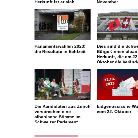
Herkunft ist er sich
November
vollkommen bewusst
Parlamentswahlen 2023:
Dies sind die Schwe
die Resultate in Echtzeit
Bürger:innen alban
Herkunft, die am 22
Oktober die Veränd
herbeiführen wolle
Die Kandidaten aus Zürich
Eidgenössische Wa
versprechen eine
vom 22. Oktober
albanische Stimme im
Schweizer Parlament