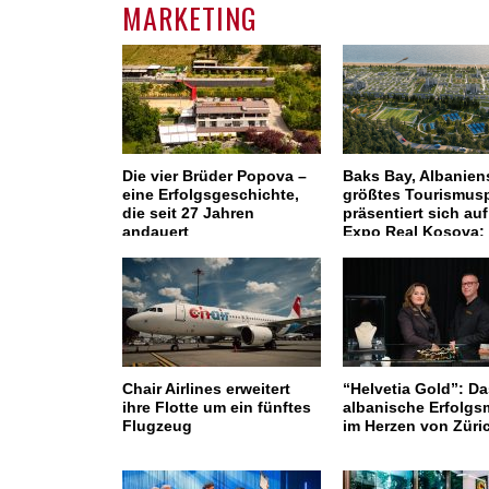
MARKETING
Die vier Brüder Popova –
Baks Bay, Albanien
eine Erfolgsgeschichte,
größtes Tourismusp
die seit 27 Jahren
präsentiert sich auf
andauert
Expo Real Kosova:
Besuchen Sie den
Messestand und
entdecken Sie die
Investitionsmöglic
Chair Airlines erweitert
“Helvetia Gold”: Da
ihre Flotte um ein fünftes
albanische Erfolgs
Flugzeug
im Herzen von Züri