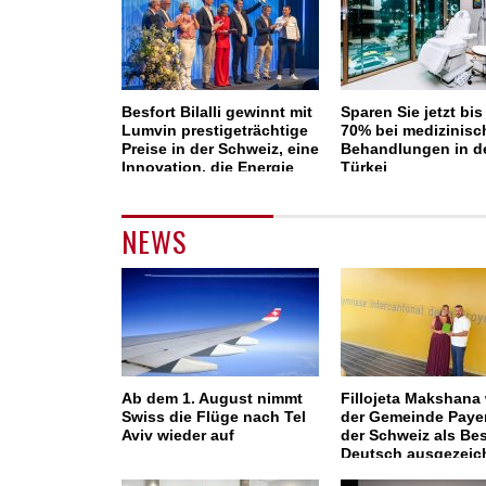
Besfort Bilalli gewinnt mit
Sparen Sie jetzt bis
Lumvin prestigeträchtige
70% bei medizinisc
Preise in der Schweiz, eine
Behandlungen in d
Innovation, die Energie
Türkei
und CO₂ spart
NEWS
Ab dem 1. August nimmt
Fillojeta Makshana 
Swiss die Flüge nach Tel
der Gemeinde Payer
Aviv wieder auf
der Schweiz als Bes
Deutsch ausgezeic