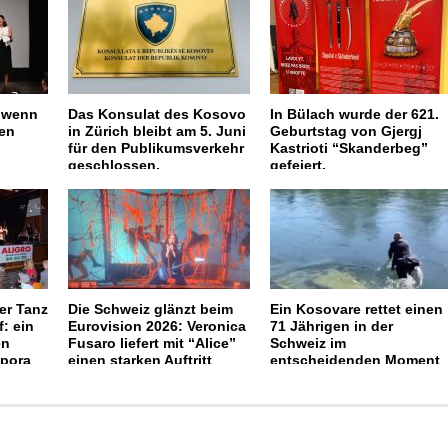
 wenn
Das Konsulat des Kosovo
In Bülach wurde der 621.
hen
in Zürich bleibt am 5. Juni
Geburtstag von Gjergj
für den Publikumsverkehr
Kastrioti “Skanderbeg”
geschlossen.
gefeiert.
er Tanz
Die Schweiz glänzt beim
Ein Kosovare rettet einen
f: ein
Eurovision 2026: Veronica
71 Jährigen in der
en
Fusaro liefert mit “Alice”
Schweiz im
spora
einen starken Auftritt
entscheidenden Moment
aus der Aare