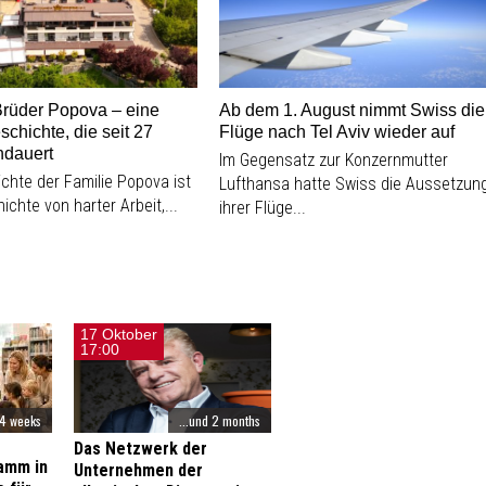
Brüder Popova – eine
Ab dem 1. August nimmt Swiss die
schichte, die seit 27
Flüge nach Tel Aviv wieder auf
ndauert
Im Gegensatz zur Konzernmutter
chte der Familie Popova ist
Lufthansa hatte Swiss die Aussetzun
ichte von harter Arbeit,...
ihrer Flüge...
17 Oktober
17:00
 4 weeks
...und 2 months
Das Netzwerk der
amm in
Unternehmen der