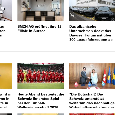
 zu
SMZH AG eröffnet ihre 13.
Das albanische
hen
Filiale in Sursee
Unternehmen deckt das
er
Davoser Forum mit über
100 Luxusfahrzeugen ab
wird in
Heute Abend bestreitet die
“Die Botschaft: Die
ne in
Schweiz ihr erstes Spiel
Schweiz unterstützt
te in
bei der Fußball-
weiterhin das nachhaltige
hnet
Weltmeisterschaft 2026.
Wirtschaftswachstum des
Kosovo”