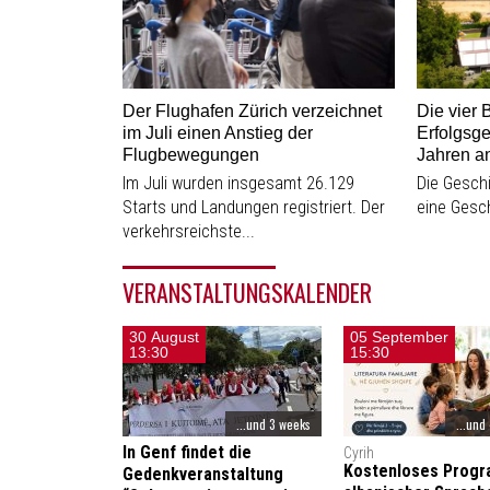
Der Flughafen Zürich verzeichnet
Die vier 
im Juli einen Anstieg der
Erfolgsge
Flugbewegungen
Jahren a
Im Juli wurden insgesamt 26.129
Die Geschi
Starts und Landungen registriert. Der
eine Gesch
verkehrsreichste...
VERANSTALTUNGSKALENDER
30 August
05 September
13:30
15:30
...und 3 weeks
...und
In Genf findet die
Cyrih
Kostenloses Progr
Gedenkveranstaltung