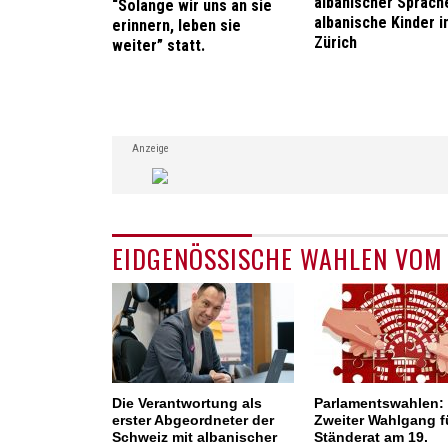
albanischer Sprach
“Solange wir uns an sie
albanische Kinder i
erinnern, leben sie
Zürich
weiter” statt.
Anzeige
EIDGENÖSSISCHE WAHLEN VOM 
Die Verantwortung als
Parlamentswahlen:
erster Abgeordneter der
Zweiter Wahlgang f
Schweiz mit albanischer
Ständerat am 19.