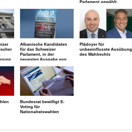
Parlament gewählt.
izer
Albanische Kandidaten
Plädoyer für
ischer
für das Schweizer
unbeeinflusste Ausübung
.
Parlament, in der
des Wahlrechts
erung
neuesten Ausgabe von
n
albinfo.ch:
hlen
Bundesrat bewilligt E-
Voting für
Nationalratswahlen