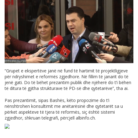
“Grupet e ekspertëve janë në fund të hartimit të projektligjeve
për ndryshimet e reformës zgjedhore. Në fillim të janarit do të
jenë gati. Do të bëhet prezantim publik dhe njëherë do t’i bëhen
të ditura të gjitha strukturave të PD-së dhe qytetarëve”, tha ai.
Pas prezantimit, sipas Bashës, këto propozime do t’i
nënshtrohen konsultimit me anëtarësinë dhe qytetarët sa u
përket aspekteve të tjera të reformës, siç është sistemi
zgjedhor, shkruan telegrafi, përcjell
albinfo.ch
.