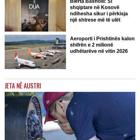
Blerta Basholli: Si
shqiptare në Kosovë
ndihesha sikur i përkisja
një shtrese më të ulët
Aeroporti i Prishtinës kalon
shifrën e 2 milionë
udhëtarëve në vitin 2026
JETA NË AUSTRI