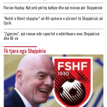
Florian Haçkaj: Një jetë përtej kufijve dhe një mision për Shqipërinë
“Netët e filmit shqiptar” në 80-vjetorin e çlirimit të Shqipërisë, në
Cyrih
“Zgjerimi”, një roman mbi raportet e ndërlikuara mes Shqipërisë
dhe BE-së
Të tjera nga Shqipëria