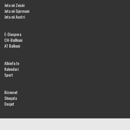
Jeta në Zvicër
Jeta në Gjermani
Jeta në Austri
E-Diaspora
CH-Ballkani
AT Balkani
Albinfo.tv
Kalendari
Sport
Bizneset
Shoqata
Dosjet