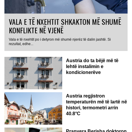
VALA E TË NXEHTIT SHKAKTON MË SHUMË
KONFLIKTE NË VJENË
Vala e të nxehtit po i detyron më shumë njerëz të dalin jashtë. Si
rezultat, edhe...
Austria do ta bëjë më të
lehtë instalimin e
kondicionerëve
Austria regjistron
temperaturën më të lartë në
histori, termometri arrin
40.8°C
AUSTRI
Pranvera Berisha doktoron