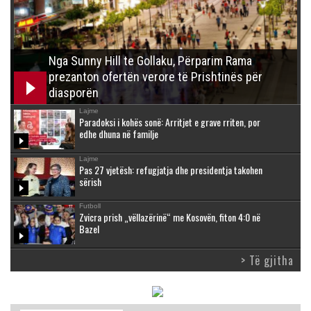
Nga Sunny Hill te Gollaku, Përparim Rama
prezanton ofertën verore të Prishtinës për
diasporën
Lajme
Paradoksi i kohës sonë: Arritjet e grave rriten, por
edhe dhuna në familje
Lajme
Pas 27 vjetësh: refugjatja dhe presidentja takohen
sërish
Futboll
Zvicra prish „vëllazërinë“ me Kosovën, fiton 4:0 në
Bazel
> Të gjitha