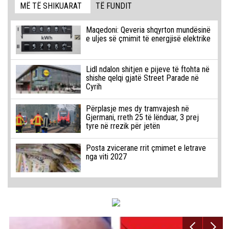
MË TË SHIKUARAT
TË FUNDIT
Maqedoni: Qeveria shqyrton mundësinë
e uljes së çmimit të energjisë elektrike
Lidl ndalon shitjen e pijeve të ftohta në
shishe qelqi gjatë Street Parade në
Cyrih
Përplasje mes dy tramvajesh në
Gjermani, rreth 25 të lënduar, 3 prej
tyre në rrezik për jetën
Posta zvicerane rrit çmimet e letrave
nga viti 2027