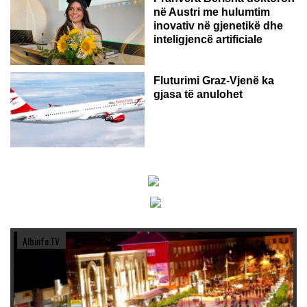
në Austri me hulumtim
inovativ në gjenetikë dhe
inteligjencë artificiale
Fluturimi Graz-Vjenë ka
gjasa të anulohet
Albinfo.TV