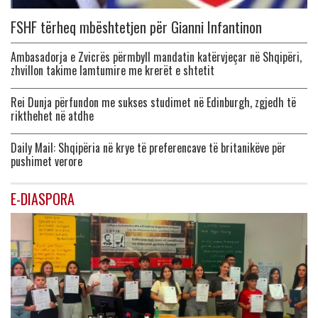
FSHF tërheq mbështetjen për Gianni Infantinon
Ambasadorja e Zvicrës përmbyll mandatin katërvjeçar në Shqipëri,
zhvillon takime lamtumire me krerët e shtetit
Rei Dunja përfundon me sukses studimet në Edinburgh, zgjedh të
rikthehet në atdhe
Daily Mail: Shqipëria në krye të preferencave të britanikëve për
pushimet verore
E-DIASPORA