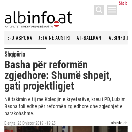
Shqip
menu
E-DIASPORA
JETA NË AUSTRI
AT-BALLKANI
ALBINFO.TV
Shqipëria
Basha për reformën
zgjedhore: Shumë shpejt,
gati projektligjet
Në takimin e tij me Kolegjin e kryetarëve, kreu i PD, Lulzim
Basha foli edhe për reformën zgjedhore dhe zgjedhjet e
parakohshme.
albinfo.ch
E enjte, 26 Dhjetor 2019 - 19:25