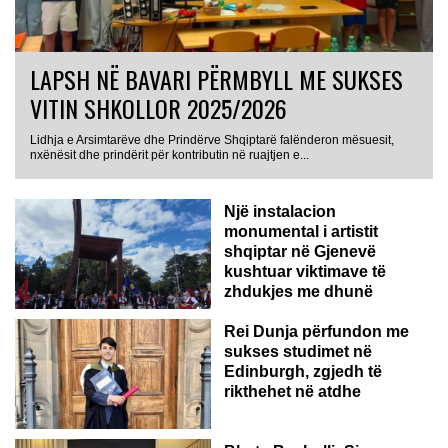
LAPSH NË BAVARI PËRMBYLL ME SUKSES
VITIN SHKOLLOR 2025/2026
Lidhja e Arsimtarëve dhe Prindërve Shqiptarë falënderon mësuesit,
nxënësit dhe prindërit për kontributin në ruajtjen e...
Një instalacion
monumental i artistit
shqiptar në Gjenevë
kushtuar viktimave të
zhdukjes me dhunë
Rei Dunja përfundon me
sukses studimet në
Edinburgh, zgjedh të
rikthehet në atdhe