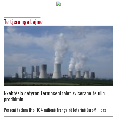
Të tjera nga Lajme
Nxehtësia detyron termocentralet zvicerane të ulin
prodhimin
Personi fatlum fitoi 104 milionë franga në lotarinë EuroMillions