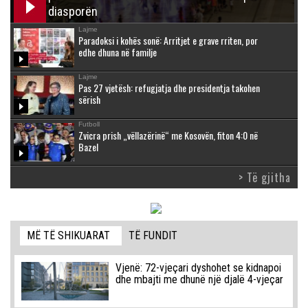
diasporën
Lajme
Paradoksi i kohës sonë: Arritjet e grave rriten, por
edhe dhuna në familje
Lajme
Pas 27 vjetësh: refugjatja dhe presidentja takohen
sërish
Futboll
Zvicra prish „vëllazërinë“ me Kosovën, fiton 4:0 në
Bazel
> Të gjitha
MË TË SHIKUARAT
TË FUNDIT
Vjenë: 72-vjeçari dyshohet se kidnapoi
dhe mbajti me dhunë një djalë 4-vjeçar