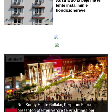
Austria do ta bëjë më të
lehtë instalimin e
kondicionerëve
Albinfo.TV
Nga Sunny Hill te Gollaku, Përparim Rama
prezanton ofertën verore të Prishtinës për