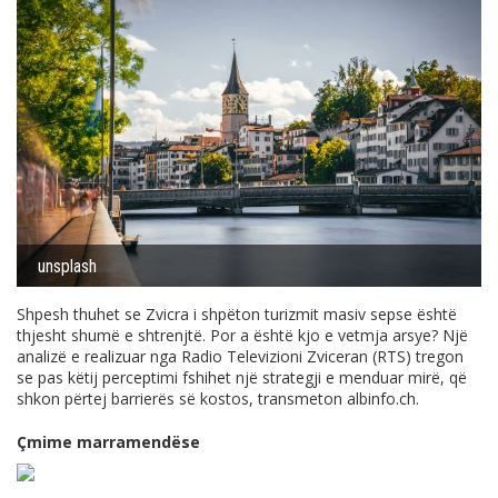
unsplash
Shpesh thuhet se Zvicra i shpëton turizmit masiv sepse është
thjesht shumë e shtrenjtë. Por a është kjo e vetmja arsye? Një
analizë e realizuar nga Radio Televizioni Zviceran (RTS) tregon
se pas këtij perceptimi fshihet një strategji e menduar mirë, që
shkon përtej barrierës së kostos, transmeton
albinfo.ch
.
Çmime marramendëse