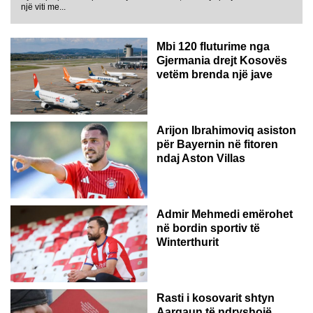
GJERMANI
një viti me...
Mbi 120 fluturime nga
Gjermania drejt Kosovës
vetëm brenda një jave
Arijon Ibrahimoviq asiston
për Bayernin në fitoren
ndaj Aston Villas
ZVICËR
Admir Mehmedi emërohet
në bordin sportiv të
Winterthurit
Rasti i kosovarit shtyn
Aargaun të ndryshojë