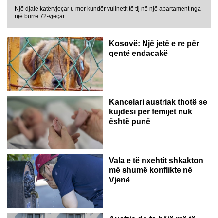
Një djalë katërvjeçar u mor kundër vullnetit të tij në një apartament nga
një burrë 72-vjeçar...
Kosovë: Një jetë e re për
qentë endacakë
Kancelari austriak thotë se
kujdesi për fëmijët nuk
është punë
Vala e të nxehtit shkakton
më shumë konflikte në
Vjenë