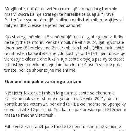
Megjithatë, nuk është vetëm çmimi që e mban larg turizmin
masiv. Zvicra ka një strategji të mirëfilltë të quajtur “Travel
Better”, që synon të ruajë ekuilibrin midis turizmit, mbrojtjes së
natyrës dhe cilësisë së jetës për banorët.
Kjo strategji përpiqet të shpërndajë turistët gjatë gjithë vitit dhe
në të gjithë territorin. Për shembull, në vitin 2024, gati gjysma e
dhomave të hoteleve në Zvicër mbetën bosh. Qëllimi nuk është
të mbushen kapacitetet me çdo kusht, por të tërhiqen turistë që
vlerësojnë cilësinë dhe luksin. Kjo është arsyeja pse dy të tretat
e turistëve amerikanë zgjedhin hotele me 4 ose 5 yje më pak
turistë, por që shpenzojnë më shumë.
Ekonomi më pak e varur nga turizmi
Një tjetër faktor që i mban larg turmat është se ekonomia
zvicerane nuk varet shumë nga turizmi. Në vitin 2021, turizmi
kontribuonte vetëm 2.9 për qind të PBB-së, ndërsa në Spanjë ky
tregues ishte 12 për qind. Pra, ka më pak presion për të tërhequr
masa të mëdha vizitorësh.
Edhe vetë zviceranët janë turistë të qëndrueshëm në vendin e