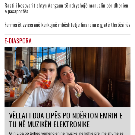
Rasti i kosovarit shtyn Aargaun të ndryshojë manualin për dhënien
e pasaportës
Fermerët zviceranë kërkojnë mbështetje financiare gjatë thatësirës
E-DIASPORA
VËLLAI I DUA LIPËS PO NDËRTON EMRIN E
TIJ NË MUZIKËN ELEKTRONIKE
Gjin Lipa po tërheq vëmendjen në muzikë, në lidhje prej më shumë se