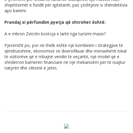
shqetësimet e fundit për qytetarët, pas çështjeve si shëndetësia
apo banimi.
Prandaj si përfundim pyetja që shtrohet është:
A e mbron Zvicrën kostoja e lartë nga turizmi masiv?
Pjesërisht po, por në thelb është një kombinim i strategjive të
qëndrueshme, ekonomisë së diversifikuar dhe menaxhimit lokal
të vizitorëve që e mbajnë vendin të veçantë, një model që e
shndërron barrierën financiare në një mekanizëm për të ruajtur
natyrën dhe cilësinë e jetës.