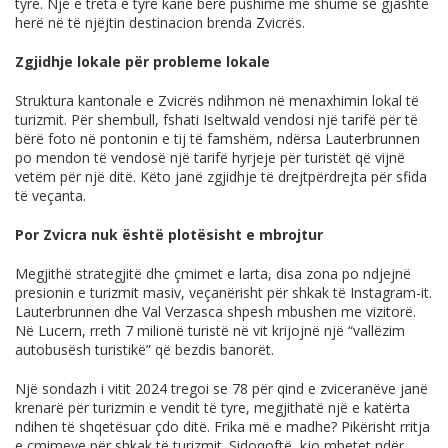
tyre. Një e treta e tyre kanë bërë pushime më shumë se gjashtë
herë në të njëjtin destinacion brenda Zvicrës.
Zgjidhje lokale për probleme lokale
Struktura kantonale e Zvicrës ndihmon në menaxhimin lokal të
turizmit. Për shembull, fshati Iseltwald vendosi një tarifë për të
bërë foto në pontonin e tij të famshëm, ndërsa Lauterbrunnen
po mendon të vendosë një tarifë hyrjeje për turistët që vijnë
vetëm për një ditë. Këto janë zgjidhje të drejtpërdrejta për sfida
të veçanta.
Por Zvicra nuk është plotësisht e mbrojtur
Megjithë strategjitë dhe çmimet e larta, disa zona po ndjejnë
presionin e turizmit masiv, veçanërisht për shkak të Instagram-it.
Lauterbrunnen dhe Val Verzasca shpesh mbushen me vizitorë.
Në Lucern, rreth 7 milionë turistë në vit krijojnë një “vallëzim
autobusësh turistikë” që bezdis banorët.
Një sondazh i vitit 2024 tregoi se 78 për qind e zviceranëve janë
krenarë për turizmin e vendit të tyre, megjithatë një e katërta
ndihen të shqetësuar çdo ditë. Frika më e madhe? Pikërisht rritja
e çmimeve për shkak të turizmit. Sidoqoftë, kjo mbetet ndër