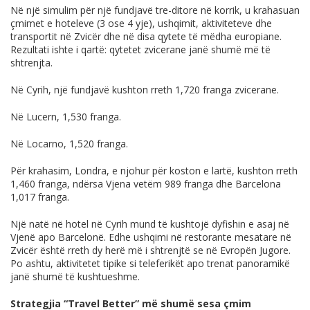
Në një simulim për një fundjavë tre-ditore në korrik, u krahasuan
çmimet e hoteleve (3 ose 4 yje), ushqimit, aktiviteteve dhe
transportit në Zvicër dhe në disa qytete të mëdha europiane.
Rezultati ishte i qartë: qytetet zvicerane janë shumë më të
shtrenjta.
Në Cyrih, një fundjavë kushton rreth 1,720 franga zvicerane.
Në Lucern, 1,530 franga.
Në Locarno, 1,520 franga.
Për krahasim, Londra, e njohur për koston e lartë, kushton rreth
1,460 franga, ndërsa Vjena vetëm 989 franga dhe Barcelona
1,017 franga.
Një natë në hotel në Cyrih mund të kushtojë dyfishin e asaj në
Vjenë apo Barcelonë. Edhe ushqimi në restorante mesatare në
Zvicër është rreth dy herë më i shtrenjtë se në Evropën Jugore.
Po ashtu, aktivitetet tipike si teleferikët apo trenat panoramikë
janë shumë të kushtueshme.
Strategjia “Travel Better” më shumë sesa çmim