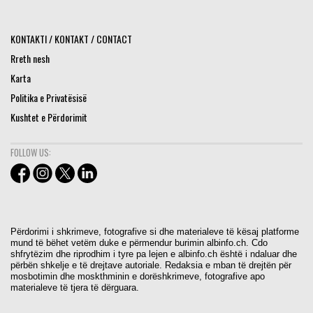
KONTAKTI / KONTAKT / CONTACT
Rreth nesh
Karta
Politika e Privatësisë
Kushtet e Përdorimit
FOLLOW US:
Përdorimi i shkrimeve, fotografive si dhe materialeve të kësaj platforme
mund të bëhet vetëm duke e përmendur burimin albinfo.ch. Cdo
shfrytëzim dhe riprodhim i tyre pa lejen e albinfo.ch është i ndaluar dhe
përbën shkelje e të drejtave autoriale. Redaksia e mban të drejtën për
mosbotimin dhe moskthminin e dorëshkrimeve, fotografive apo
materialeve të tjera të dërguara.