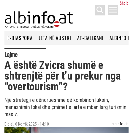
Shqip
menu
E-DIASPORA
JETA NË AUSTRI
AT-BALLKANI
ALBINFO.TV
Lajme
A është Zvicra shumë e
shtrenjtë për t’u prekur nga
“overtourism”?
Një strategji e qëndrueshme që kombinon luksin,
menaxhimin lokal dhe çmimet e larta e mban larg turizmin
masiv.
albinfo.ch
E diel, 6 Korrik 2025 - 14:10