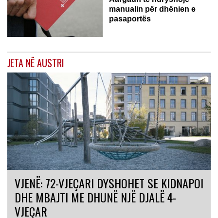
manualin për dhënien e
pasaportës
JETA NË AUSTRI
VJENË: 72-VJEÇARI DYSHOHET SE KIDNAPOI
DHE MBAJTI ME DHUNË NJË DJALË 4-
VJEÇAR