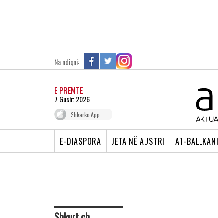
Na ndiqni:
E PREMTE
7 Gusht 2026
Shkarko App..
E-DIASPORA
JETA NË AUSTRI
AT-BALLKAN
Shkurt.ch