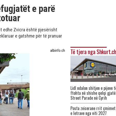
efugjatët e parë
zotuar
t edhe Zvicra është pjesërisht
 deklaruar e gatshme për të pranuar
Të tjera nga Shkurt.c
albinfo.ch
Lidl ndalon shitjen e pijeve t
ftohta në shishe qelqi gjatë
Street Parade në Cyrih
Posta zvicerane rrit çmimet
e letrave nga viti 2027