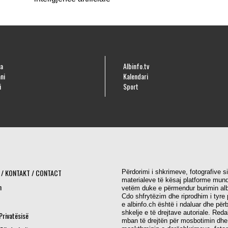
a
Albinfo.tv
ni
Kalendari
i
Sport
 / KONTAKT / CONTACT
Përdorimi i shkrimeve, fotografive s
materialeve të kësaj platforme mund
h
vetëm duke e përmendur burimin alb
Cdo shfrytëzim dhe riprodhim i tyre 
e albinfo.ch është i ndaluar dhe për
shkelje e të drejtave autoriale. Red
 Privatësisë
mban të drejtën për mosbotimin dhe