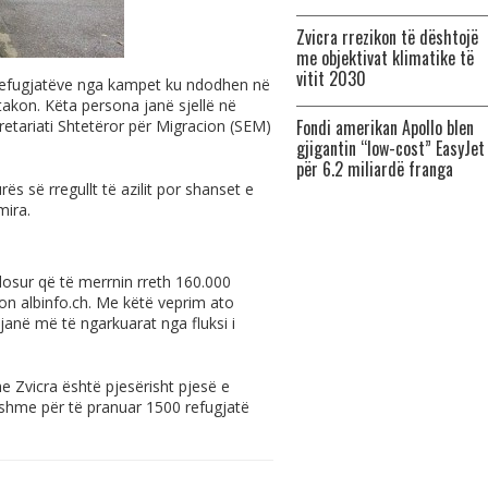
Zvicra rrezikon të dështojë
me objektivat klimatike të
vitit 2030
e refugjatëve nga kampet ku ndodhen në
 takon. Këta persona janë sjellë në
Fondi amerikan Apollo blen
kretariati Shtetëror për Migracion (SEM)
gjigantin “low-cost” EasyJet
për 6.2 miliardë franga
s së rregullt të azilit por shanset e
mira.
dosur që të merrnin rreth 160.000
ton
albinfo.ch
. Me këtë veprim ato
anë më të ngarkuarat nga fluksi i
 Zvicra është pjesërisht pjesë e
gatshme për të pranuar 1500 refugjatë