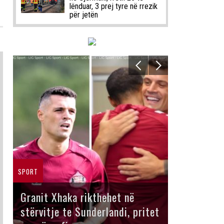
lënduar, 3 prej tyre në rrezik
për jetën
SPORT
Granit Xhaka rikthehet në
stërvitje te Sunderlandi, pritet