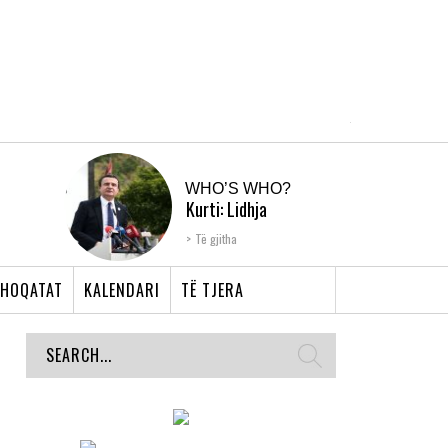
WHO’S WHO?
Kurti: Lidhja
Shqiptare e Prizrenit,
Të gjitha
nyja që bashkoi �...
HOQATAT
KALENDARI
TË TJERA