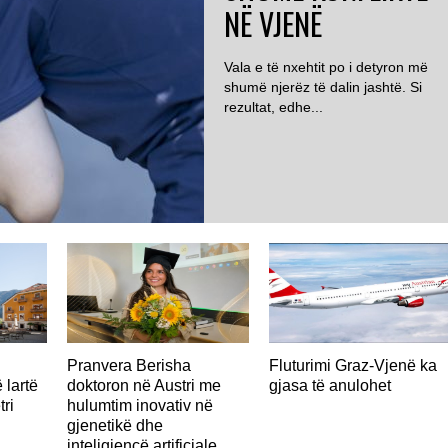
NË VJENË
Vala e të nxehtit po i detyron më
shumë njerëz të dalin jashtë. Si
rezultat, edhe...
AUSTRI
Pranvera Berisha
Fluturimi Graz-Vjenë ka
 lartë
doktoron në Austri me
gjasa të anulohet
tri
hulumtim inovativ në
gjenetikë dhe
inteligjencë artificiale