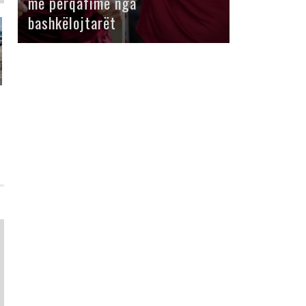
me përqafime nga
bashkëlojtarët