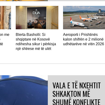
don me
Blerta Basholli: Si
Aeroporti i Prishtinës
ë
shqiptare në Kosovë
kalon shifrën e 2 milionë
të
ndihesha sikur i përkisja
udhëtarëve në vitin 2026
një shtrese më të ulët
VALA E TË NXEHTIT
SHKAKTON MË
SHUMË KONFLIKTE