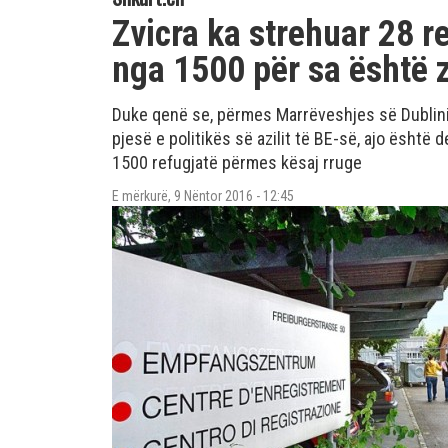
Zvicra ka strehuar 28 r
nga 1500 për sa është 
Duke qenë se, përmes Marrëveshjes së Dublini
pjesë e politikës së azilit të BE-së, ajo është
1500 refugjatë përmes kësaj rruge
E mërkurë, 9 Nëntor 2016 - 12:45