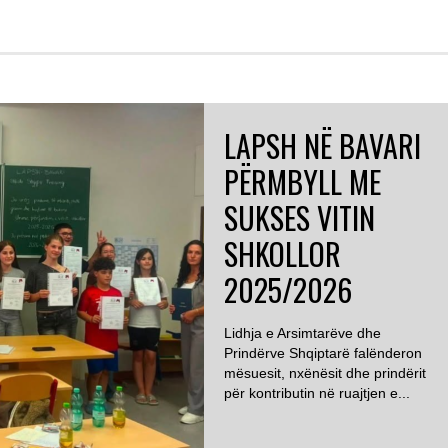
LAPSH NË BAVARI
PËRMBYLL ME
SUKSES VITIN
SHKOLLOR
2025/2026
Lidhja e Arsimtarëve dhe
Prindërve Shqiptarë falënderon
mësuesit, nxënësit dhe prindërit
për kontributin në ruajtjen e...