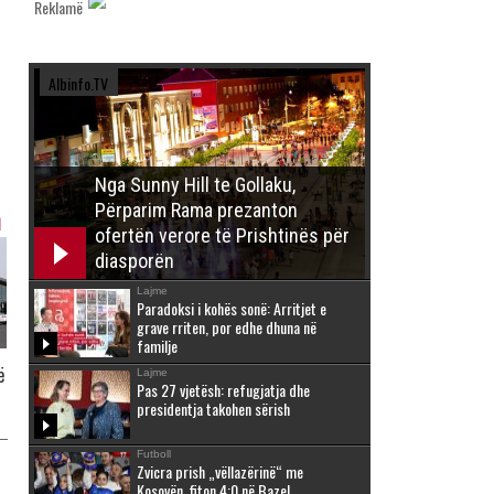
Reklamë
Albinfo.TV
Nga Sunny Hill te Gollaku,
Përparim Rama prezanton
h
ofertën verore të Prishtinës për
diasporën
Lajme
Paradoksi i kohës sonë: Arritjet e
grave rriten, por edhe dhuna në
familje
ë
Lajme
Pas 27 vjetësh: refugjatja dhe
presidentja takohen sërish
Futboll
Zvicra prish „vëllazërinë“ me
Kosovën, fiton 4:0 në Bazel