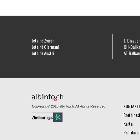
Jeta në Zvicër
E-Diaspor
Jeta në Gjermani
CH-Ballka
Jeta në Austri
AT Balkan
KONTAKTI
Copyright © 2018 albinfo.ch. All Rights Reserved.
Rreth nes
Zhvilluar nga:
Karta
Politika e