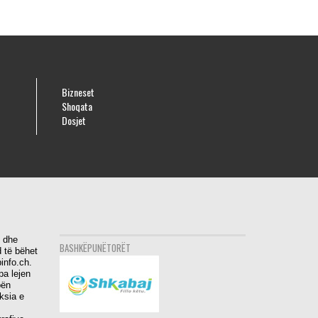
Bizneset
Shoqata
Dosjet
i dhe
BASHKËPUNËTORËT
 të bëhet
info.ch.
pa lejen
bën
aksia e