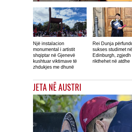
Një instalacion
Rei Dunja përfun
monumental i artistit
sukses studimet n
shqiptar në Gjenevë
Edinburgh, zgjedh 
kushtuar viktimave të
rikthehet në atdhe
zhdukjes me dhunë
JETA NË AUSTRI