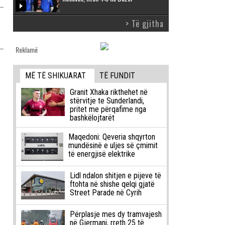
> Të gjitha
Reklamë
MË TË SHIKUARAT
TË FUNDIT
Granit Xhaka rikthehet në
stërvitje te Sunderlandi,
pritet me përqafime nga
bashkëlojtarët
Maqedoni: Qeveria shqyrton
mundësinë e uljes së çmimit
të energjisë elektrike
Lidl ndalon shitjen e pijeve të
ftohta në shishe qelqi gjatë
Street Parade në Cyrih
Përplasje mes dy tramvajesh
në Gjermani, rreth 25 të