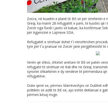
Zvicra, në kuadrin e planit të BE-së për strehimin 
Greqi, ka marrë 28 refugjatët e parë, të kuotës që i
Zvicër nga fundi i javës së kaluar, ka konfirmuar Se
për Agjencinë e Lajmeve SDA.
Refugjatët e strehuar duhet t`i nënshtrohen procedurë
tyre për t`u pranuar në Zvicër janë përgjithësisht të 
Verën që shkoi, shtetet anëtare të BE-së patën ven
refugjatë të strehuar në Itali dhe në Greqi, transme
synonin shkarkimin e dy vendeve të përmendura që j
refugjatëve.
Duke qenë se, përmes Marrëveshjes së Dublinit edhe
politikës së azilit të BE-së, ajo është deklaruar e 
përmes kësaj rruge.