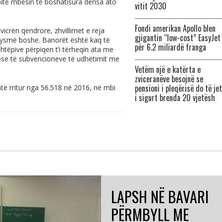
të mbesin të boshatisura derisa ato
vitit 2030
Fondi amerikan Apollo blen
icrën qendrore, zhvillimet e reja
gjigantin “low-cost” EasyJet
gjysmë boshe. Banorët është kaq të
për 6.2 miliardë franga
htëpive përpiqen t’i tërheqin ata me
 ose të subvencioneve të udhëtimit me
Vetëm një e katërta e
zviceranëve besojnë se
pensioni i pleqërisë do të je
htë rritur nga 56.518 në 2016, në mbi
i sigurt brenda 20 vjetësh
LAPSH NË BAVARI
PËRMBYLL ME