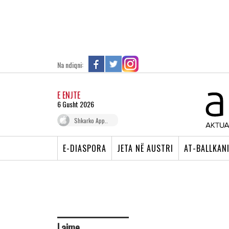
Na ndiqni:
E ENJTE
6 Gusht 2026
Shkarko App..
E-DIASPORA
JETA NË AUSTRI
AT-BALLKAN
Lajme