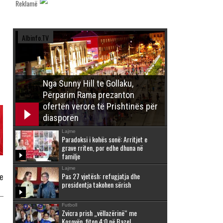
Reklamë
Albinfo.TV
Nga Sunny Hill te Gollaku,
Përparim Rama prezanton
ofertën verore të Prishtinës për
diasporën
Lajme
Paradoksi i kohës sonë: Arritjet e
grave rriten, por edhe dhuna në
familje
Lajme
Pas 27 vjetësh: refugjatja dhe
e
presidentja takohen sërish
Futboll
Zvicra prish „vëllazërinë“ me
Kosovën, fiton 4:0 në Bazel