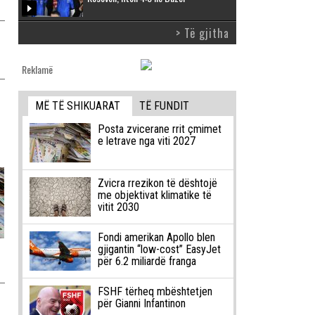
> Të gjitha
Reklamë
MË TË SHIKUARAT
TË FUNDIT
Posta zvicerane rrit çmimet
e letrave nga viti 2027
Zvicra rrezikon të dështojë
me objektivat klimatike të
vitit 2030
Fondi amerikan Apollo blen
gjigantin “low-cost” EasyJet
për 6.2 miliardë franga
FSHF tërheq mbështetjen
për Gianni Infantinon