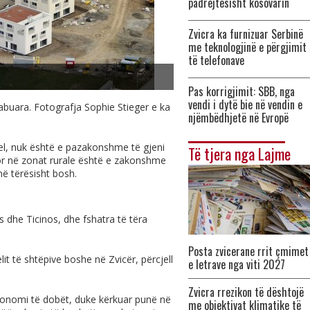
padrejtësisht kosovarin
Zvicra ka furnizuar Serbinë
me teknologjinë e përgjimit
të telefonave
Pas korrigjimit: SBB, nga
vendi i dytë bie në vendin e
gabuara. Fotografja Sophie Stieger e ka
njëmbëdhjetë në Evropë
el, nuk është e pazakonshme të gjeni
Të tjera nga Lajme
or në zonat rurale është e zakonshme
anë tërësisht bosh.
as dhe Ticinos, dhe fshatra të tëra
Posta zvicerane rrit çmimet
it të shtëpive boshe në Zvicër, përcjell
e letrave nga viti 2027
Zvicra rrezikon të dështojë
ekonomi të dobët, duke kërkuar punë në
me objektivat klimatike të