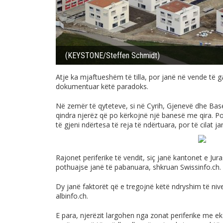
(KEYSTONE/Steffen Schmidt)
Atje ka mjaftueshëm të tilla, por janë në vende të 
dokumentuar këtë paradoks.
Në zemër të qyteteve, si në Cyrih, Gjenevë dhe Bas
qindra njerëz që po kërkojnë një banesë me qira. P
të gjeni ndërtesa të reja të ndërtuara, por të cilat j
Rajonet periferike të vendit, siç janë kantonet e Jur
pothuajse janë të pabanuara, shkruan
Swissinfo.ch
.
Dy janë faktorët që e tregojnë këtë ndryshim të nivel
albinfo.ch
.
E para, njerëzit largohen nga zonat periferike me 