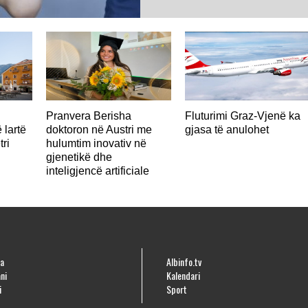
AUSTRI
Pranvera Berisha
Fluturimi Graz-Vjenë ka
 lartë
doktoron në Austri me
gjasa të anulohet
tri
hulumtim inovativ në
gjenetikë dhe
inteligjencë artificiale
a
Albinfo.tv
ni
Kalendari
i
Sport