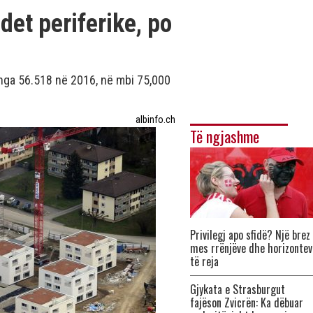
det periferike, po
r nga 56.518 në 2016, në mbi 75,000
albinfo.ch
Të ngjashme
Privilegj apo sfidë? Një brez
mes rrënjëve dhe horizontev
të reja
Gjykata e Strasburgut
fajëson Zvicrën: Ka dëbuar