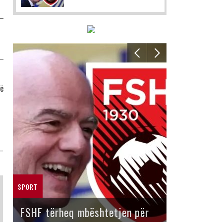
të
SPORT
FSHF tërheq mbështetjen për