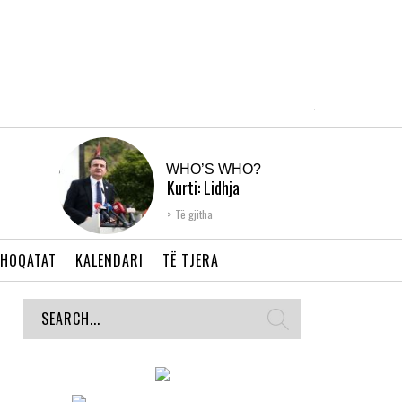
WHO’S WHO?
Kurti: Lidhja
Shqiptare e Prizrenit,
Të gjitha
nyja që bashkoi �...
HOQATAT
KALENDARI
TË TJERA