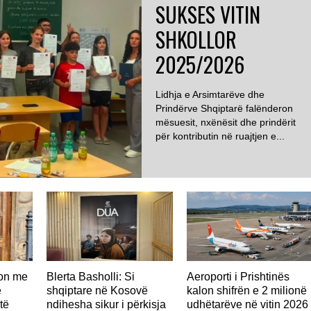
SUKSES VITIN
SHKOLLOR
2025/2026
Lidhja e Arsimtarëve dhe
Prindërve Shqiptarë falënderon
mësuesit, nxënësit dhe prindërit
për kontributin në ruajtjen e...
don me
Blerta Basholli: Si
Aeroporti i Prishtinës
ë
shqiptare në Kosovë
kalon shifrën e 2 milionë
të
ndihesha sikur i përkisja
udhëtarëve në vitin 2026