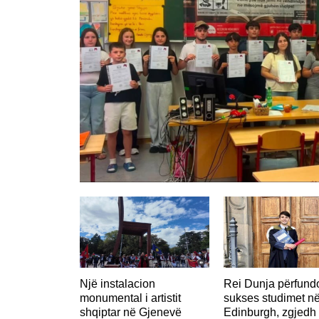
Një instalacion
Rei Dunja përfun
monumental i artistit
sukses studimet n
shqiptar në Gjenevë
Edinburgh, zgjedh 