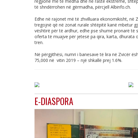
regjione më të mëdha dhe në raste ekstreme, shtëpi
të shndërrohen në gërmadha, përcjell
Albinfo.ch
.
Edhe në rajonet më të zhvilluara ekonomikisht, në Zv
tregojnë që në zonat rurale shtëpitë kanë mbetur 
vështirë për të ardhur, edhe pse shumë pronarë të s
oferta të muajve për jetesë pa qira, karta, dhurata
tren.
Në përgjithësi, numri i banesave të lira në Zvicër ës
75,000 në vitin 2019 – një shkallë prej 1.6%.
E-DIASPORA