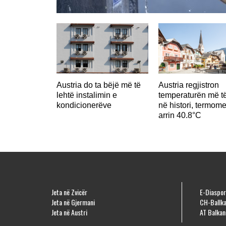
Austria do ta bëjë më të
Austria regjistron
lehtë instalimin e
temperaturën më të
kondicionerëve
në histori, termome
arrin 40.8°C
Jeta në Zvicër
E-Diaspor
Jeta në Gjermani
CH-Ballka
Jeta në Austri
AT Balkan