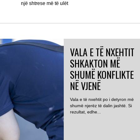
një shtrese më të ulët
VALA E TË NXEHTIT
SHKAKTON MË
SHUMË KONFLIKTE
NË VJENË
Vala e të nxehtit po i detyron më
shumë njerëz të dalin jashtë. Si
rezultat, edhe...