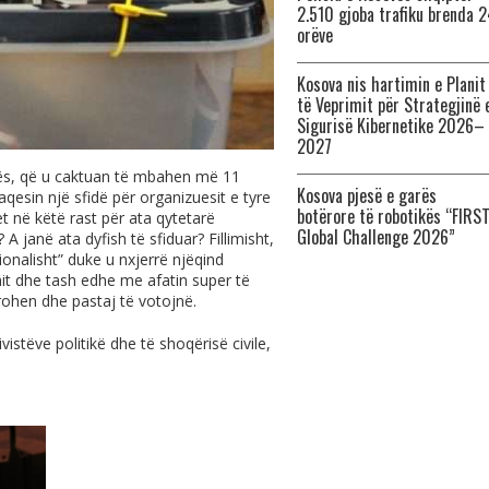
2.510 gjoba trafiku brenda 
orëve
Kosova nis hartimin e Planit
të Veprimit për Strategjinë 
Sigurisë Kibernetike 2026–
2027
ës, që u caktuan të mbahen më 11
Kosova pjesë e garës
qesin një sfidë për organizuesit e tyre
botërore të robotikës “FIRS
 në këtë rast për ata qytetarë
Global Challenge 2026”
A janë ata dyfish të sfiduar? Fillimisht,
ionalisht” duke u nxjerrë njëqind
mit dhe tash edhe me afatin super të
trohen dhe pastaj të votojnë.
stëve politikë dhe të shoqërisë civile,