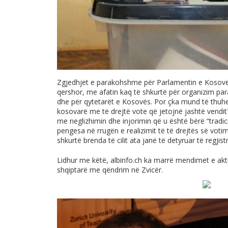
Zgjedhjet e parakohshme për Parlamentin e Kosov
qershor, me afatin kaq të shkurtë për organizim para
dhe për qytetarët e Kosovës. Por çka mund të thuhet
kosovarë me të drejtë vote që jetojnë jashtë vendit? 
me neglizhimin dhe injorimin që u është bërë “tradic
pengesa në rrugën e realizimit të të drejtës së voti
shkurtë brenda të cilit ata janë të detyruar të regjis
Lidhur me këtë,
albinfo.ch
ka marrë mendimet e aktivi
shqiptarë me qëndrim në Zvicër.