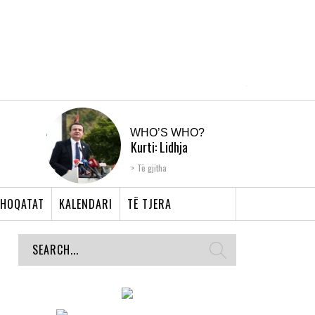
WHO’S WHO?
Kurti: Lidhja
Shqiptare e Prizrenit,
Të gjitha
nyja që bashkoi �...
HOQATAT
KALENDARI
TË TJERA