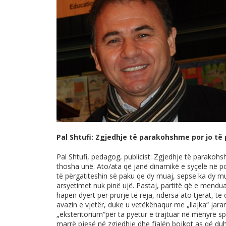
Pal Shtufi: Zgjedhje të parakohshme por jo të 
Pal Shtufi, pedagog, publicist: Zgjedhje të parakohs
thosha unë. Ato/ata që janë dinamikë e syçelë në po
të përgatiteshin së paku qe dy muaj, sepse ka dy mu
arsyetimet nuk pinë ujë. Pastaj, partitë që e mendu
hapen dyert për prurje të reja, ndërsa ato tjerat, të
avazin e vjetër, duke u vetëkënaqur me „llajka“ jar
„eksteritorium“për ta pyetur e trajtuar në mënyrë sp
marrë pjesë në zgjedhje dhe fjalën bojkot as që du