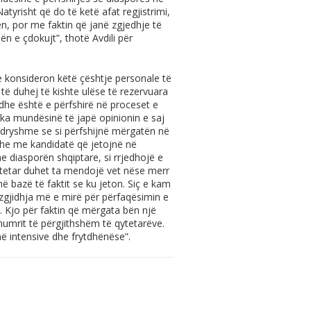
tyrisht që do të ketë afat regjistrimi,
ën, por me faktin që janë zgjedhje të
 e çdokujt”, thotë Avdili për
 konsideron këtë çështje personale të
ë duhej të kishte ulëse të rezervuara
 dhe është e përfshirë në proceset e
ka mundësinë të japë opinionin e saj
ndryshme se si përfshijnë mërgatën në
he me kandidatë që jetojnë në
me diasporën shqiptare, si rrjedhojë e
qytetar duhet ta mendojë vet nëse merr
ë bazë të faktit se ku jeton. Siç e kam
zgjidhja më e mirë për përfaqësimin e
. Kjo për faktin që mërgata bën një
umrit të përgjithshëm të qytetarëve.
ë intensive dhe frytdhënëse”.