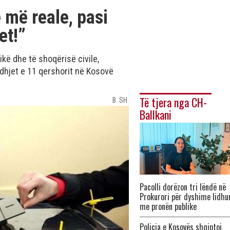
 më reale, pasi
et!”
kë dhe të shoqërisë civile,
dhjet e 11 qershorit në Kosovë
Të tjera nga CH-
B. SH.
Ballkani
Pacolli dorëzon tri lëndë në
Prokurori për dyshime lidhu
me pronën publike
Policia e Kosovës shqiptoi