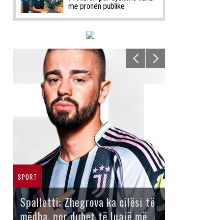
me pronën publike
SPORT
Spalletti: Zhegrova ka cilësi të
mëdha, por duhet të luajë më