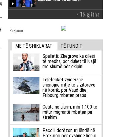
24
> Të gjitha
e
Reklamë
MË TË SHIKUARAT
TË FUNDIT
Spalletti: Zhegrova ka cilësi
T
të mëdha, por duhet të luajë
më shumë për ekipin
Teleferikët zviceranë
shënojnë rritje të vizitorëve
në korrik, por Vaud dhe
Fribourg mbeten prapa
Ceuta në alarm, mbi 1.100 të
mitur migrantë mbeten pa
strehim
Pacolli dorëzon tri lëndë në
Prokurori për dyshime lidhur