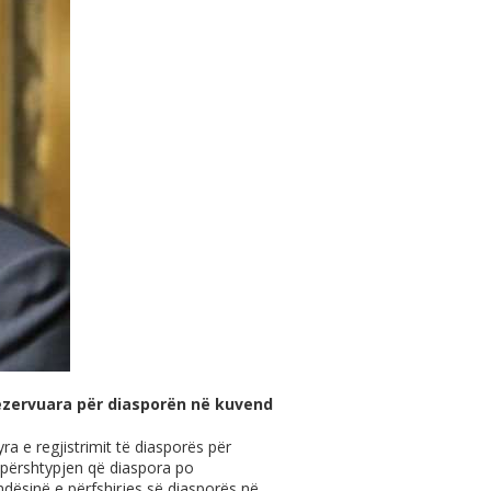
 rezervuara për diasporën në kuvend
a e regjistrimit të diasporës për
 përshtypjen që diaspora po
ndësinë e përfshirjes së diasporës në