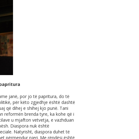
papritura
hme janë, por jo të papritura, do të
litikë, për këto zgjedhje është dashtë
aj që dihej e shihej kjo punë. Tani
an reformën brenda tyre, ka kohe që i
 cilave u mjafton vetvetja, e vazhduan
anësh. Diaspora nuk është
eciale. Natyrisht, diaspora duhet të
het përmendur njeri. Me rëndësi është