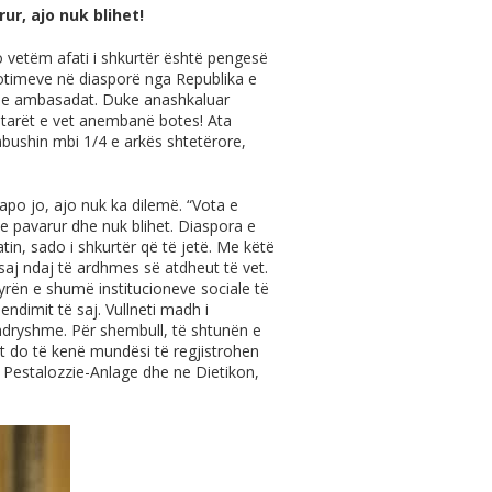
r, ajo nuk blihet!
o vetëm afati i shkurtër është pengesë
otimeve në diasporë nga Republika e
 dhe ambasadat. Duke anashkaluar
tetarët e vet anembanë botes! Ata
 mbushin mbi 1/4 e arkës shtetërore,
apo jo, ajo nuk ka dilemë. “Vota e
 pavarur dhe nuk blihet. Diaspora e
tin, sado i shkurtër që të jetë. Me këtë
saj ndaj të ardhmes së atdheut të vet.
yrën e shumë institucioneve sociale të
dimit të saj. Vullneti madh i
 ndryshme. Për shembull, të shtunën e
t do të kenë mundësi të regjistrohen
te Pestalozzie-Anlage dhe ne Dietikon,