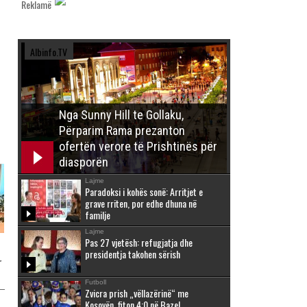
Reklamë
Albinfo.TV
Nga Sunny Hill te Gollaku,
Përparim Rama prezanton
ofertën verore të Prishtinës për
diasporën
Lajme
Paradoksi i kohës sonë: Arritjet e
grave rriten, por edhe dhuna në
familje
Lajme
Pas 27 vjetësh: refugjatja dhe
presidentja takohen sërish
r
Futboll
Zvicra prish „vëllazërinë“ me
Kosovën, fiton 4:0 në Bazel