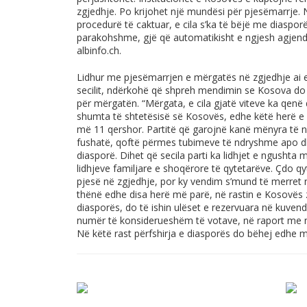
zgjedhje. Po krijohet një mundësi për pjesëmarrje. Na
procedurë të caktuar, e cila s’ka të bëjë me diaspor
parakohshme, gjë që automatikisht e ngjesh agjendën
albinfo.ch
.
Lidhur me pjesëmarrjen e mërgatës në zgjedhje ai e
secilit, ndërkohë që shpreh mendimin se Kosova do t
për mërgatën. “Mërgata, e cila gjatë viteve ka qenë
shumta të shtetësisë së Kosovës, edhe këtë herë e 
më 11 qershor. Partitë që garojnë kanë mënyra të 
fushatë, qoftë përmes tubimeve të ndryshme apo d
diasporë. Dihet që secila parti ka lidhjet e ngushta 
lidhjeve familjare e shoqërore të qytetarëve. Çdo 
pjesë në zgjedhje, por ky vendim s’mund të merret n
thënë edhe disa herë më parë, në rastin e Kosovës 
diasporës, do të ishin ulëset e rezervuara në kuvend
numër të konsiderueshëm të votave, në raport me n
Në këtë rast përfshirja e diasporës do bëhej edhe m