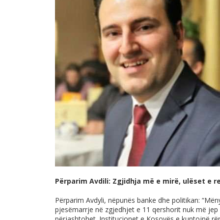
Përparim Avdili: Zgjidhja më e mirë, ulëset e
Përparim Avdyli, nëpunës banke dhe politikan: “Mënyr
pjesëmarrje në zgjedhjet e 11 qershorit nuk më jep
përjashtohet. Institucionet e Kosovës e kuptojnë rë