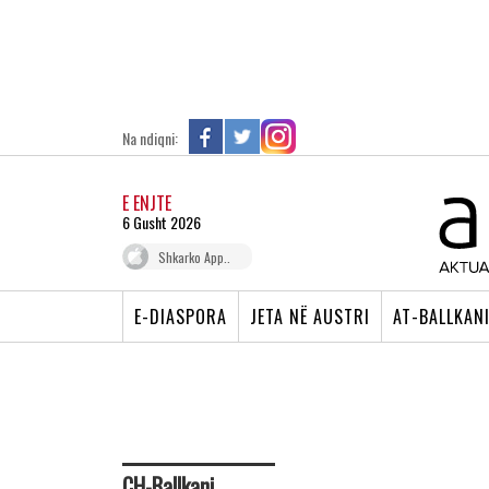
Na ndiqni:
E ENJTE
6 Gusht 2026
Shkarko App..
E-DIASPORA
JETA NË AUSTRI
AT-BALLKAN
CH-Ballkani