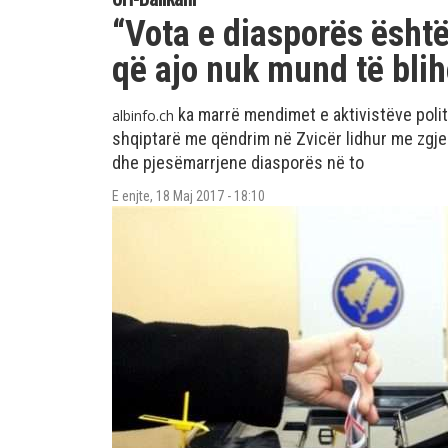
“Vota e diasporës është
që ajo nuk mund të blih
ka marrë mendimet e aktivistëve politi
albinfo.ch
shqiptarë me qëndrim në Zvicër lidhur me zgje
dhe pjesëmarrjene diasporës në to
E enjte, 18 Maj 2017 - 18:10