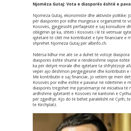
Njomëza Gutaj: Vota e diasporës është e pavaru
Njomëza Gutaj, ekonomiste dhe aktiviste politike: J
për diasporën por edhe mungesa e organizimit te v
Kosovës, gjegjësisht përfaqësitë e saj konsullore
obligimin që ka, shteti i Kosovës i lë të vetmuar qy
qytetarë të cilët me kontributet e tyre financiare e
shprehet Njomëza Gutaj për
albinfo.ch
.
Ndërsa lidhur me atë se a duhet të votojë diaspora 
diasporës është shumë e rëndësishme sepse është e
ka për detyrë morale dhe qytetare ta shfrytëzojë afa
vepër ajo dëshmon përgjegjësinë dhe kontributin e 
Me kontributin e saj financiar, jo vetëm qe merr det
Kosovës por edhe është e pavarur në ndërtimin e men
diasporës tregohet me pjesëmarrje në iniciativa të
ardhshme qytetarët e Kosovës në kantonin e Cyrihu
për zgjedhje. Kjo do të bëhet paralelisht në Cyrih, 
te Kirchplatz.