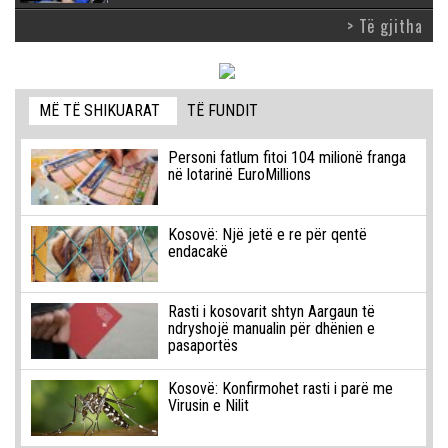
> Të gjitha
MË TË SHIKUARAT
TË FUNDIT
Personi fatlum fitoi 104 milionë franga
në lotarinë EuroMillions
Kosovë: Një jetë e re për qentë
endacakë
Rasti i kosovarit shtyn Aargaun të
ndryshojë manualin për dhënien e
pasaportës
Kosovë: Konfirmohet rasti i parë me
Virusin e Nilit