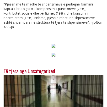
“Pjesën më të madhe të shpenzimeve e përbëjnë formimi i
kapitalit bruto (31%), kompensimi i punëtorëve (23%),
kontributet sociale dhe përfitimet (19%), dhe konsumi i
ndërmjetëm (13%). Ndërsa, pjesa e mbetur e shpenzimeve
është shpërndarë në struktura të tjera të shpenzimeve”, njofton
ASK-ja.
Të tjera nga Uncategorized