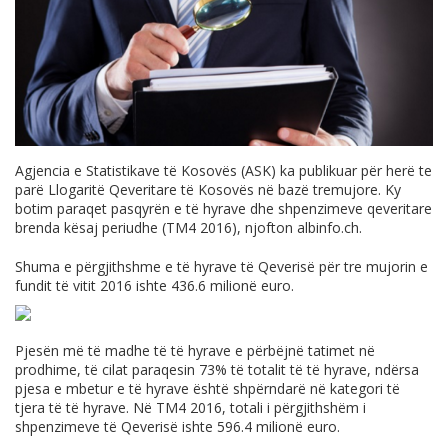
Agjencia e Statistikave të Kosovës (ASK) ka publikuar për herë te
parë Llogaritë Qeveritare të Kosovës në bazë tremujore. Ky
botim paraqet pasqyrën e të hyrave dhe shpenzimeve qeveritare
brenda kësaj periudhe (TM4 2016), njofton
albinfo.ch
.
Shuma e përgjithshme e të hyrave të Qeverisë për tre mujorin e
fundit të vitit 2016 ishte 436.6 milionë euro.
Pjesën më të madhe të të hyrave e përbëjnë tatimet në
prodhime, të cilat paraqesin 73% të totalit të të hyrave, ndërsa
pjesa e mbetur e të hyrave është shpërndarë në kategori të
tjera të të hyrave. Në TM4 2016, totali i përgjithshëm i
shpenzimeve të Qeverisë ishte 596.4 milionë euro.