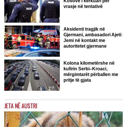
Kosovë i kërkuari për
vrasje në tentativë
GJERMANI
Aksidenti tragjik në
Gjermani, ambasadori Ajeti:
Jemi në kontakt me
autoritetet gjermane
Kolona kilometërshe në
kufirin Serbi–Kroaci,
mërgimtarët përballen me
pritje të gjata
JETA NË AUSTRI