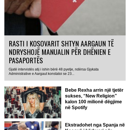
RASTI I KOSOVARIT SHTYN AARGAUN TË
NDRYSHOJË MANUALIN PËR DHËNIEN E
PASAPORTËS
Gjatë intervistës atij i ishin bërë 48 pyetje, ndërsa Gjykata
Administrative e Aargaut konstatoi se 23...
Bebe Rexha arrin një tjetër
sukses, “New Religion”
kalon 100 milionë dëgjime
në Spotify
Ekstradohet nga Spanja në