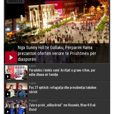
Albinfo.TV
Nga Sunny Hill te Gollaku, Përparim Rama
prezanton ofertën verore të Prishtinës për
diasporën
Lajme
Paradoksi i kohës sonë: Arritjet e grave rriten, por
edhe dhuna në familje
Lajme
Pas 27 vjetësh: refugjatja dhe presidentja takohen
sërish
Futboll
Zvicra prish „vëllazërinë“ me Kosovën, fiton 4:0 në
Bazel