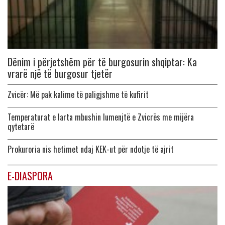
Dënim i përjetshëm për të burgosurin shqiptar: Ka
vrarë një të burgosur tjetër
Zvicër: Më pak kalime të paligjshme të kufirit
Temperaturat e larta mbushin lumenjtë e Zvicrës me mijëra
qytetarë
Prokuroria nis hetimet ndaj KEK-ut për ndotje të ajrit
E-DIASPORA