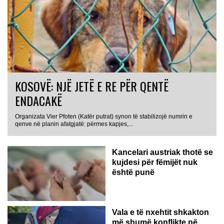
KOSOVË: NJË JETË E RE PËR QENTË
ENDACAKË
Organizata Vier Pfoten (Katër putrat) synon të stabilizojë numrin e
qenve në planin afatgjatë: përmes kapjes,...
Kancelari austriak thotë se
kujdesi për fëmijët nuk
është punë
Vala e të nxehtit shkakton
më shumë konflikte në