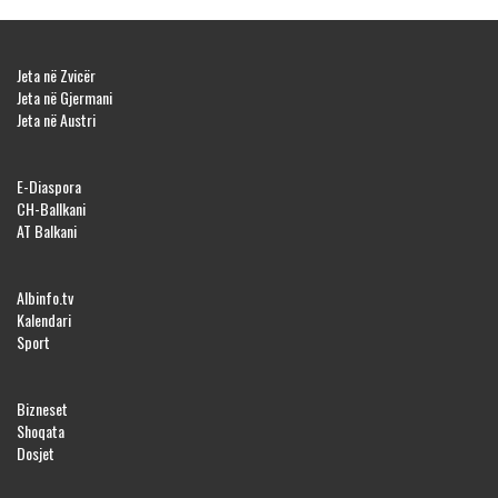
Jeta në Zvicër
Jeta në Gjermani
Jeta në Austri
E-Diaspora
CH-Ballkani
AT Balkani
Albinfo.tv
Kalendari
Sport
Bizneset
Shoqata
Dosjet