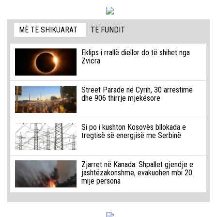
MË TË SHIKUARAT
TË FUNDIT
Eklips i rrallë diellor do të shihet nga
Zvicra
Street Parade në Cyrih, 30 arrestime
dhe 906 thirrje mjekësore
Si po i kushton Kosovës bllokada e
tregtisë së energjisë me Serbinë
Zjarret në Kanada: Shpallet gjendje e
jashtëzakonshme, evakuohen mbi 20
mijë persona