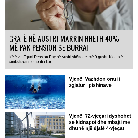
GRATË NË AUSTRI MARRIN RRETH 40%
MË PAK PENSION SE BURRAT
Këtë vit, Equal Pension Day në Austri shënohet më 9 gusht. Kjo datë
simbolizon momentin kur...
Vjenë: Vazhdon orari i
zgjatur i pishinave
Vjenë: 72-vjeçari dyshohet
se kidnapoi dhe mbajti me
dhunë një djalë 4-vjeçar