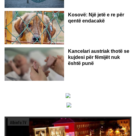
Kosovë: Një jetë e re për
qentë endacakë
Kancelari austriak thotë se
kujdesi për fëmijët nuk
është punë
Albinfo.TV