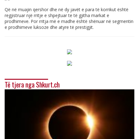
Që në muajin qershor dhe në dy javët e para të korrikut është
regjistruar një rritje e shpejtuar te të gjitha markat e
prodhimeve. Por rritja më e madhe është shënuar në segmentin
e prodhimeve luksoze dhe atyre të prestigjit.
Të tjera nga Shkurt.ch