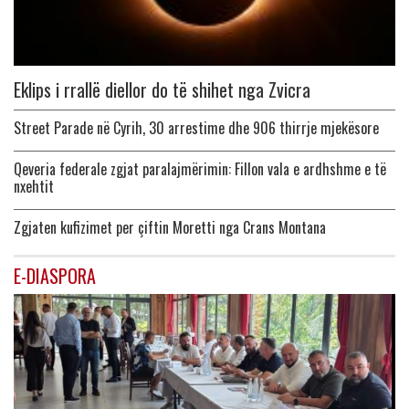
Eklips i rrallë diellor do të shihet nga Zvicra
Street Parade në Cyrih, 30 arrestime dhe 906 thirrje mjekësore
Qeveria federale zgjat paralajmërimin: Fillon vala e ardhshme e të
nxehtit
Zgjaten kufizimet per çiftin Moretti nga Crans Montana
E-DIASPORA