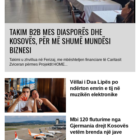
TAKIM B2B MES DIASPORËS DHE
KOSOVËS, PËR MË SHUMË MUNDËSI
BIZNESI
Takimi u zhvillua në Ferizaj, me mbështetjen financiare të Caritasit
Zviceran përmes Projektit HOME...
Vëllai i Dua Lipës po
ndërton emrin e tij në
muzikën elektronike
GJERMANI
Mbi 120 fluturime nga
Gjermania drejt Kosovës
vetëm brenda një jave