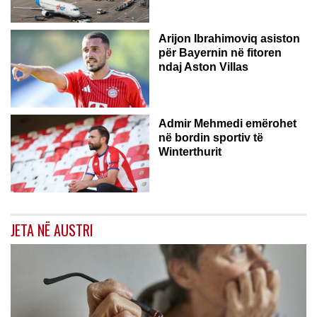
Arijon Ibrahimoviq asiston
për Bayernin në fitoren
ndaj Aston Villas
ZVICËR
Admir Mehmedi emërohet
në bordin sportiv të
Winterthurit
JETA NË AUSTRI