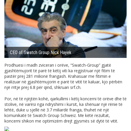
CEO of Swatch Group Nick Hayek
Prodhuesi i madh zviceran i orëve, “Swatch-Group” gjatë
gjashtëmujorit të parë të këtij viti ka regjistruar një fitim të
pastër prej 281 milionë frangash. Krahasuar me fitimin e
realizuar në gjashtëmujorin e parë të vitit të kaluar, kjo përbën
një rritje prej 6.8 për qind, shkruan
srf.ch
.
Por, në të njëjtën kohë, qarkullimi i këtij koncerni të orëve dhe të
stolive, në varësi nga ndryshimi i kursit, ka shënuar një rënie të
lehtë, duke u sjellë në 3.7 miliardë franga, thuhet në një
komunikatë të Swatch Group Schweiz. Me këtë rezultat,
koncerni shikon me optimizëm drejt gjysmës së dytë të vitit.