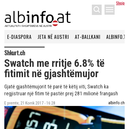
Shqip
menu
E-DIASPORA
JETA NË AUSTRI
AT-BALLKANI
ALBINFO.TV
Shkurt.ch
Swatch me rritje 6.8% të
fitimit në gjashtëmujor
Gjatë gjashtëmujorit të parë të këtij viti, Swatch ka
regjistruar një fitim të pastër prej 281 milionë frangash
albinfo.ch
E premte, 21 Korrik 2017 - 16:28