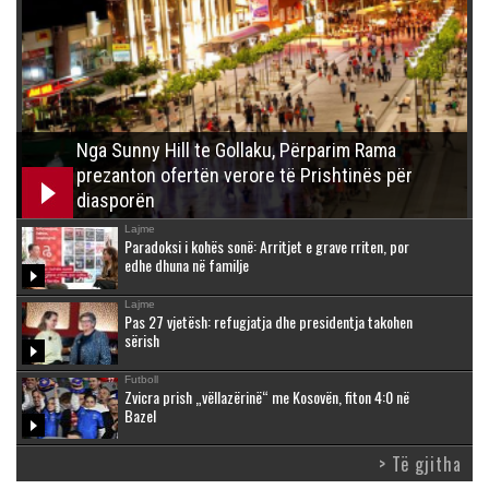
Nga Sunny Hill te Gollaku, Përparim Rama
prezanton ofertën verore të Prishtinës për
diasporën
Lajme
Paradoksi i kohës sonë: Arritjet e grave rriten, por
edhe dhuna në familje
Lajme
Pas 27 vjetësh: refugjatja dhe presidentja takohen
sërish
Futboll
Zvicra prish „vëllazërinë“ me Kosovën, fiton 4:0 në
Bazel
> Të gjitha