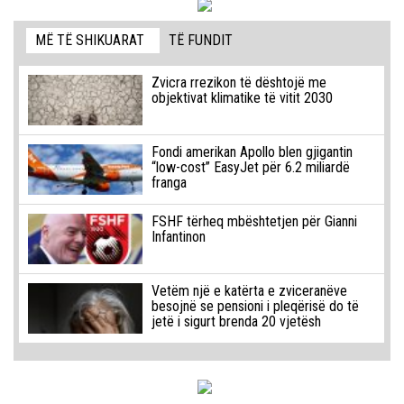
MË TË SHIKUARAT
TË FUNDIT
Zvicra rrezikon të dështojë me
objektivat klimatike të vitit 2030
Fondi amerikan Apollo blen gjigantin
“low-cost” EasyJet për 6.2 miliardë
franga
FSHF tërheq mbështetjen për Gianni
Infantinon
Vetëm një e katërta e zviceranëve
besojnë se pensioni i pleqërisë do të
jetë i sigurt brenda 20 vjetësh