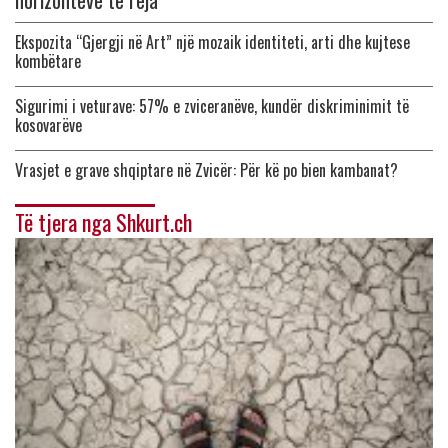
horizonteve të reja
Ekspozita “Gjergji në Art” një mozaik identiteti, arti dhe kujtese
kombëtare
Sigurimi i veturave: 57% e zviceranëve, kundër diskriminimit të
kosovarëve
Vrasjet e grave shqiptare në Zvicër: Për kë po bien kambanat?
Të tjera nga Shkurt.ch