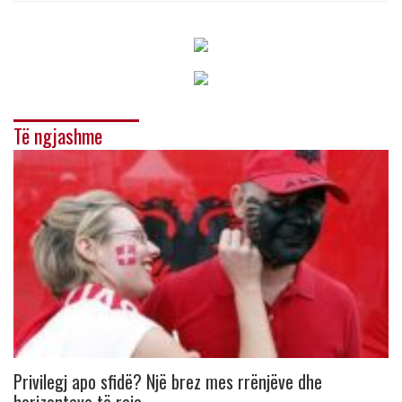
Të ngjashme
Privilegj apo sfidë? Një brez mes rrënjëve dhe