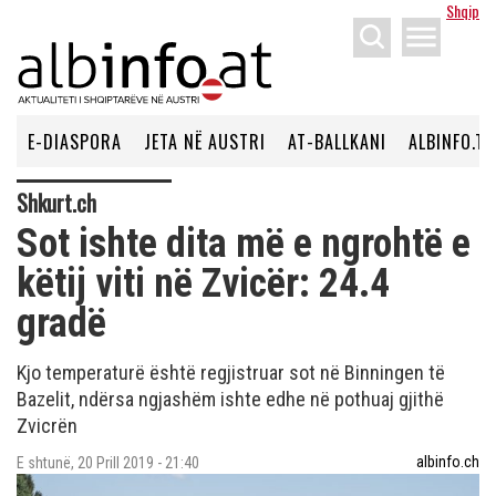
Shqip
menu
E-DIASPORA
JETA NË AUSTRI
AT-BALLKANI
ALBINFO.TV
Shkurt.ch
Sot ishte dita më e ngrohtë e
këtij viti në Zvicër: 24.4
gradë
Kjo temperaturë është regjistruar sot në Binningen të
Bazelit, ndërsa ngjashëm ishte edhe në pothuaj gjithë
Zvicrën
albinfo.ch
E shtunë, 20 Prill 2019 - 21:40