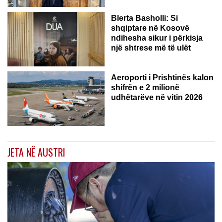
Blerta Basholli: Si
shqiptare në Kosovë
ndihesha sikur i përkisja
një shtrese më të ulët
Aeroporti i Prishtinës kalon
shifrën e 2 milionë
udhëtarëve në vitin 2026
JETA NË AUSTRI