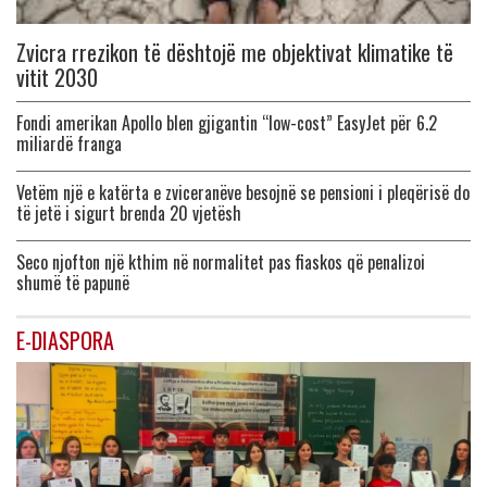
Zvicra rrezikon të dështojë me objektivat klimatike të
vitit 2030
Fondi amerikan Apollo blen gjigantin “low-cost” EasyJet për 6.2
miliardë franga
Vetëm një e katërta e zviceranëve besojnë se pensioni i pleqërisë do
të jetë i sigurt brenda 20 vjetësh
Seco njofton një kthim në normalitet pas fiaskos që penalizoi
shumë të papunë
E-DIASPORA