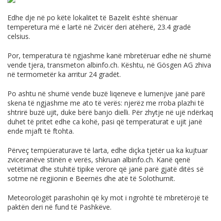
Edhe dje në po këtë lokalitet të Bazelit është shënuar
temperetura më e lartë në Zvicër deri atëherë, 23.4 gradë
celsius.
Por, temperatura të ngjashme kanë mbretëruar edhe në shumë
vende tjera, transmeton
albinfo.ch
. Kështu, në Gösgen AG zhiva
në termometër ka arritur 24 gradët.
Po ashtu në shumë vende buzë liqeneve e lumenjve janë parë
skena të ngjashme me ato të verës: njerëz me rroba plazhi të
shtrirë buzë ujit, duke bërë banjo dielli. Për zhytje në ujë ndërkaq
duhet të pritet edhe ca kohë, pasi që temperaturat e ujit janë
ende mjaft të ftohta.
Përveç tempüeraturave të larta, edhe diçka tjetër ua ka kujtuar
zviceranëve stinën e verës, shkruan
albinfo.ch
. Kanë qenë
vetëtimat dhe stuhitë tipike verore që janë parë gjatë ditës së
sotme në regjionin e Beernës dhe atë të Solothurnit.
Meteorologët parashohin që ky mot i ngrohtë të mbretërojë të
paktën deri në fund të Pashkëve.