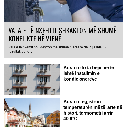
VALA E TË NXEHTIT SHKAKTON MË SHUMË
KONFLIKTE NË VJENË
Vala e të nxehtit po i detyron më shumë njerëz të dalin jashtë. Si
rezultat, edhe...
Austria do ta bëjë më të
lehtë instalimin e
kondicionerëve
Austria regjistron
temperaturën më të lartë në
histori, termometri arrin
40.8°C
AUSTRI