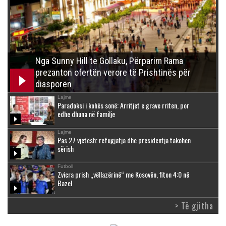
Nga Sunny Hill te Gollaku, Përparim Rama
prezanton ofertën verore të Prishtinës për
diasporën
Lajme
Paradoksi i kohës sonë: Arritjet e grave rriten, por
edhe dhuna në familje
Lajme
Pas 27 vjetësh: refugjatja dhe presidentja takohen
sërish
Futboll
Zvicra prish „vëllazërinë“ me Kosovën, fiton 4:0 në
Bazel
> Të gjitha