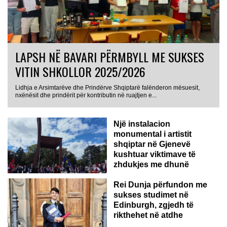
LAPSH NË BAVARI PËRMBYLL ME SUKSES
VITIN SHKOLLOR 2025/2026
Lidhja e Arsimtarëve dhe Prindërve Shqiptarë falënderon mësuesit,
nxënësit dhe prindërit për kontributin në ruajtjen e...
Një instalacion
monumental i artistit
shqiptar në Gjenevë
kushtuar viktimave të
zhdukjes me dhunë
Rei Dunja përfundon me
sukses studimet në
Edinburgh, zgjedh të
rikthehet në atdhe