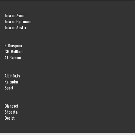
Jeta në Zvicër
Jeta në Gjermani
Jeta në Austri
E-Diaspora
CH-Ballkani
AT Balkani
Albinfo.tv
Kalendari
Sport
Bizneset
Shoqata
Dosjet