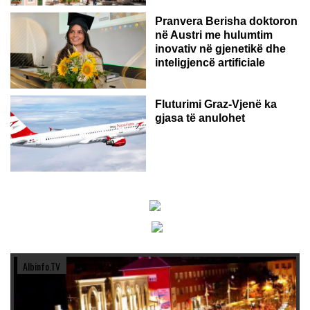
Pranvera Berisha doktoron
në Austri me hulumtim
inovativ në gjenetikë dhe
inteligjencë artificiale
Fluturimi Graz-Vjenë ka
gjasa të anulohet
Albinfo.TV