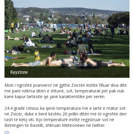
Keystone
Moti i ngrohtë pranveror në gjithë Zvicrën kishte filluar disa ditë
më parë ndërsa ditën e shtunë, sot, temperaturat për pak nuk
kanë kapur lartësitë që janë karakteristike për verën.
24.4 gradë celsius ka qenë temperatura më e lartë e matur sot
në Zvicër, duke e bërë kështu 20 prillin ditën më të ngrohtë deri
tash të këtij viti. Kjo temperaturë është regjistruar sot në
Binningen të Bazelit, shkruan Meteonews në twitter.