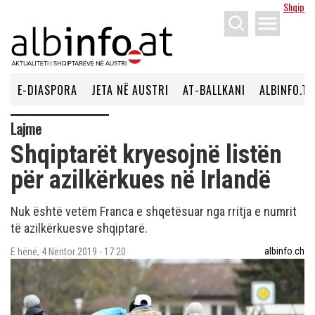
Shqip
menu
E-DIASPORA
JETA NË AUSTRI
AT-BALLKANI
ALBINFO.TV
Lajme
Shqiptarët kryesojnë listën
për azilkërkues në Irlandë
Nuk është vetëm Franca e shqetësuar nga rritja e numrit
të azilkërkuesve shqiptarë.
albinfo.ch
E hënë, 4 Nëntor 2019 - 17:20