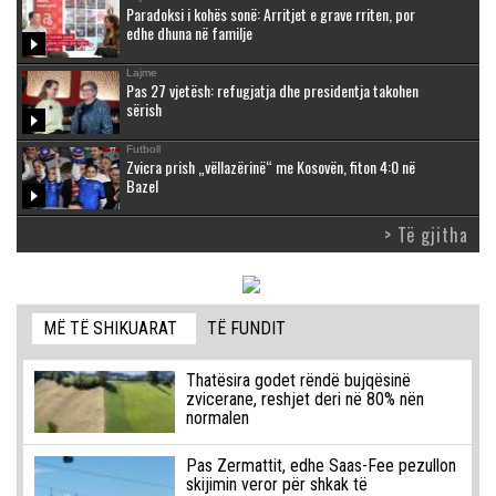
Paradoksi i kohës sonë: Arritjet e grave rriten, por
edhe dhuna në familje
Lajme
Pas 27 vjetësh: refugjatja dhe presidentja takohen
sërish
Futboll
Zvicra prish „vëllazërinë“ me Kosovën, fiton 4:0 në
Bazel
> Të gjitha
MË TË SHIKUARAT
TË FUNDIT
Thatësira godet rëndë bujqësinë
zvicerane, reshjet deri në 80% nën
normalen
Pas Zermattit, edhe Saas-Fee pezullon
skijimin veror për shkak të