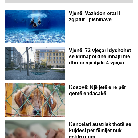
Vjenë: Vazhdon orari i
zgjatur i pishinave
Vjenë: 72-vjeçari dyshohet
se kidnapoi dhe mbajti me
dhunë një djalë 4-vjeçar
Kosovë: Një jetë e re për
qentë endacakë
Kancelari austriak thotë se
kujdesi për fëmijët nuk
është punë