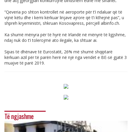
dhe atij gjeorgjian konkurrojnë bindshëm edhe me sirianët.
“Qeveria po shton kontrollet në aeroporte për t’i ndaluar që të
vijnë këtu dhe i kemi kërkuar linjave ajrore që t’i kthejnë pas”, u
shpreh kryeministri, shkruan Kosovapress, përcjell
albinfo.ch
.
Ka shumë mënyra për të hyrë në Irlandë në mënyrë të ligjshme,
ndaj nuk do t’i tolerojmë ato ilegale, ka shtuar ai.
Sipas të dhënave të Eurostatit, 26% më shumë shqiptarë
kërkuan azil për të parën herë në një nga vendet e BE-së gjatë 3
muajve të parë 2019.
Të ngjashme