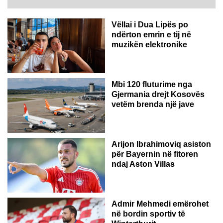
Vëllai i Dua Lipës po
ndërton emrin e tij në
muzikën elektronike
GJERMANI
Mbi 120 fluturime nga
Gjermania drejt Kosovës
vetëm brenda një jave
Arijon Ibrahimoviq asiston
për Bayernin në fitoren
ndaj Aston Villas
ZVICËR
Admir Mehmedi emërohet
në bordin sportiv të