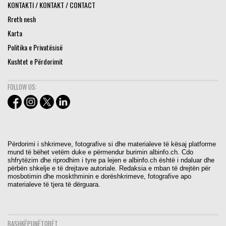
KONTAKTI / KONTAKT / CONTACT
Rreth nesh
Karta
Politika e Privatësisë
Kushtet e Përdorimit
FOLLOW US:
Përdorimi i shkrimeve, fotografive si dhe materialeve të kësaj platforme
mund të bëhet vetëm duke e përmendur burimin albinfo.ch. Cdo
shfrytëzim dhe riprodhim i tyre pa lejen e albinfo.ch është i ndaluar dhe
përbën shkelje e të drejtave autoriale. Redaksia e mban të drejtën për
mosbotimin dhe moskthminin e dorëshkrimeve, fotografive apo
materialeve të tjera të dërguara.
BASHKËPUNËTORËT