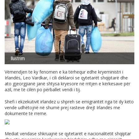
Ilustrim
Vëmendjen te ky fenomen e ka tërhequr edhe kryeministri i
Irlandës, Leo Vardkar, i cili deklaroi se qytetarët shqiptarë dhe
ato gjeorgjianë janë shtysa kryesore në rritjen e kërkesave për
azil, me të cilën po përballet vendi i tij.
Shefi i ekzekutivit irlandez u shpreh se emigrantët nga të dy këto
vende udhëtojnë në shumë prej rasteve drejt Irlandës me
dokumente të rreme.
Mediat vendase shkruajnë se qytetarët e nacionalitetit shqiptar