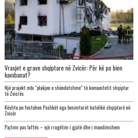
Vrasjet e grave shqiptare në Zvicër: Për kë po bien
kambanat?
Një projekt mbi “plakjen e shëndetshme” të komunitetit shqiptar
të Zvicrës
Kështu po festohen Pashkët nga besimtarët katolikë shqiptarë në
Zvicër
Pajtimi pas luftës – një rrugëtim i gjatë dhe i mundimshem