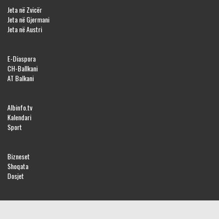
Jeta në Zvicër
Jeta në Gjermani
Jeta në Austri
E-Diaspora
CH-Ballkani
AT Balkani
Albinfo.tv
Kalendari
Sport
Bizneset
Shoqata
Dosjet