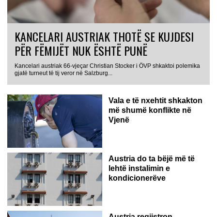
KANCELARI AUSTRIAK THOTË SE KUJDESI
PËR FËMIJËT NUK ËSHTË PUNË
Kancelari austriak 66-vjeçar Christian Stocker i ÖVP shkaktoi polemika
gjatë turneut të tij veror në Salzburg...
Vala e të nxehtit shkakton
më shumë konflikte në
Vjenë
Austria do ta bëjë më të
lehtë instalimin e
kondicionerëve
Austria regjistron