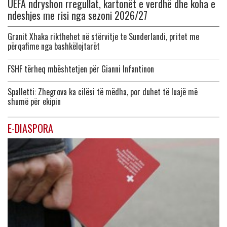
UEFA ndryshon rregullat, kartonët e verdhë dhe koha e
ndeshjes me risi nga sezoni 2026/27
Granit Xhaka rikthehet në stërvitje te Sunderlandi, pritet me
përqafime nga bashkëlojtarët
FSHF tërheq mbështetjen për Gianni Infantinon
Spalletti: Zhegrova ka cilësi të mëdha, por duhet të luajë më
shumë për ekipin
E-DIASPORA