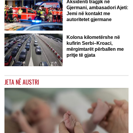
Aksidenti tragjik në
Gjermani, ambasadori Ajeti:
Jemi në kontakt me
autoritetet gjermane
Kolona kilometërshe në
kufirin Serbi–Kroaci,
mërgimtarët përballen me
pritje të gjata
JETA NË AUSTRI