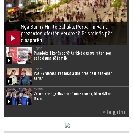
Nga Sunny Hill te Gollaku, Përparim Rama
prezanton ofertën verore të Prishtinës për
diasporën
Lajme
Paradoksi i kohës sonë: Arritjet e grave rriten, por
edhe dhuna në familje
Lajme
Pas 27 vjetësh: refugjatja dhe presidentja takohen
sërish
Futboll
Zvicra prish „vëllazërinë“ me Kosovën, fiton 4:0 në
Bazel
> Të gjitha