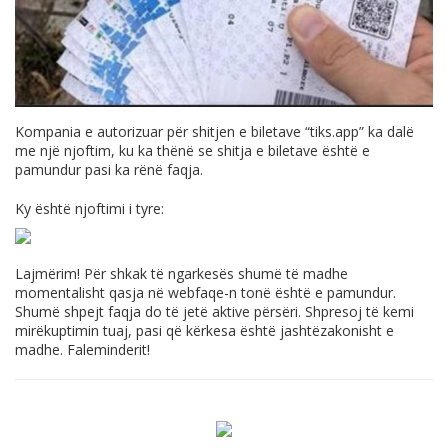
Kompania e autorizuar për shitjen e biletave “
tiks.app
” ka dalë
me një njoftim, ku ka thënë se shitja e biletave është e
pamundur pasi ka rënë faqja.
Ky është njoftimi i tyre:
Lajmërim! Për shkak të ngarkesës shumë të madhe
momentalisht qasja në webfaqe-n tonë është e pamundur.
Shumë shpejt faqja do të jetë aktive përsëri. Shpresoj të kemi
mirëkuptimin tuaj, pasi që kërkesa është jashtëzakonisht e
madhe. Faleminderit!