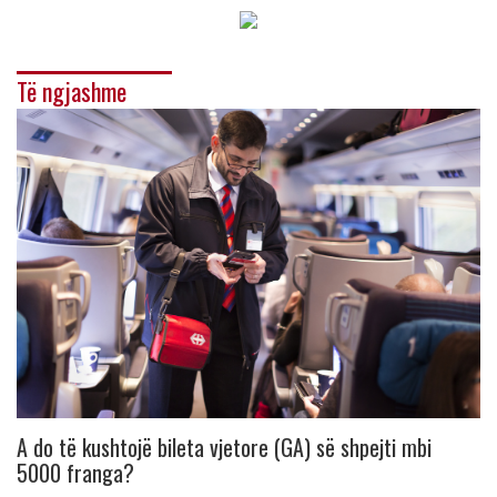
Të ngjashme
A do të kushtojë bileta vjetore (GA) së shpejti mbi
5000 franga?