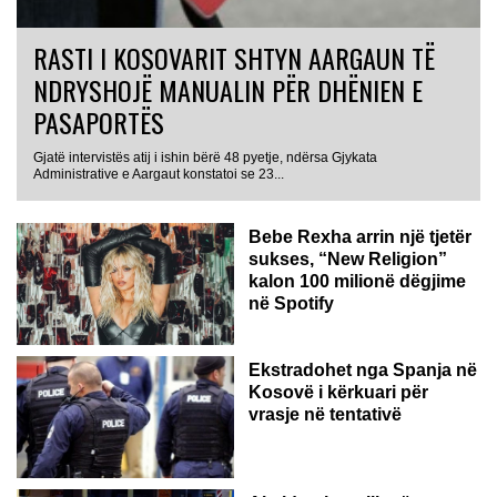
RASTI I KOSOVARIT SHTYN AARGAUN TË
NDRYSHOJË MANUALIN PËR DHËNIEN E
PASAPORTËS
Gjatë intervistës atij i ishin bërë 48 pyetje, ndërsa Gjykata
Administrative e Aargaut konstatoi se 23...
Bebe Rexha arrin një tjetër
sukses, “New Religion”
kalon 100 milionë dëgjime
në Spotify
Ekstradohet nga Spanja në
Kosovë i kërkuari për
vrasje në tentativë
GJERMANI