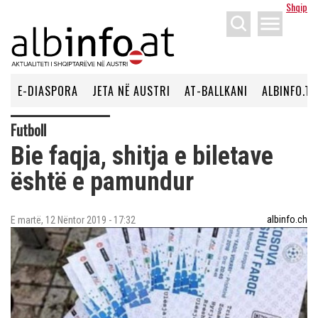
Shqip
menu
E-DIASPORA
JETA NË AUSTRI
AT-BALLKANI
ALBINFO.TV
Futboll
Bie faqja, shitja e biletave
është e pamundur
albinfo.ch
E martë, 12 Nëntor 2019 - 17:32