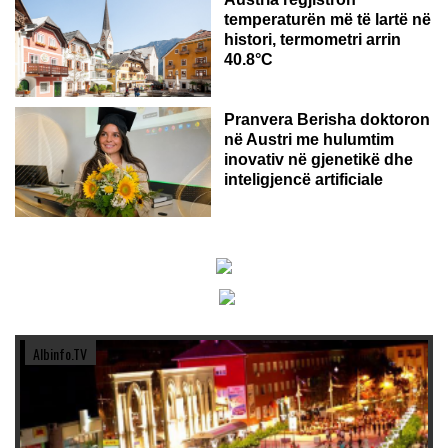
temperaturën më të lartë në
histori, termometri arrin
40.8°C
AUSTRI
Pranvera Berisha doktoron
në Austri me hulumtim
inovativ në gjenetikë dhe
inteligjencë artificiale
Albinfo.TV