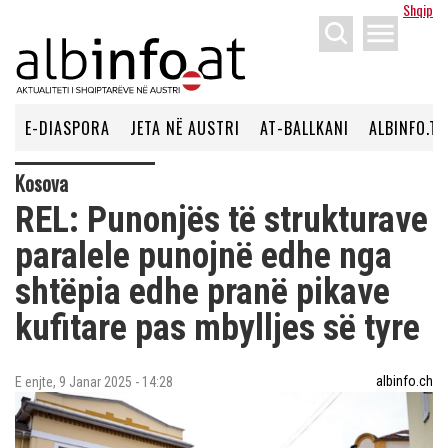
Shqip
menu
E-DIASPORA
JETA NË AUSTRI
AT-BALLKANI
ALBINFO.TV
Kosova
REL: Punonjës të strukturave
paralele punojnë edhe nga
shtëpia edhe pranë pikave
kufitare pas mbylljes së tyre
albinfo.ch
E enjte, 9 Janar 2025 - 14:28