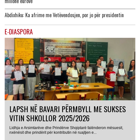
milionë eurove
Abdixhiku: Ka afrime me Vetëvendosjen, por jo për presidentin
E-DIASPORA
LAPSH NË BAVARI PËRMBYLL ME SUKSES
VITIN SHKOLLOR 2025/2026
Lidhja e Arsimtarëve dhe Prindërve Shqiptarë falënderon mësuesit,
nxënësit dhe prindërit për kontributin në ruajtjen e...