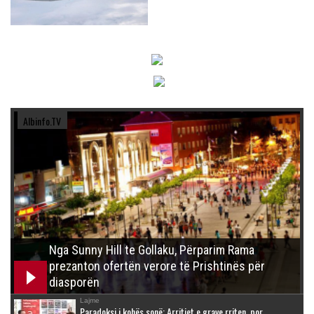
Albinfo.TV
Nga Sunny Hill te Gollaku, Përparim Rama
prezanton ofertën verore të Prishtinës për
diasporën
Lajme
Paradoksi i kohës sonë: Arritjet e grave rriten, por