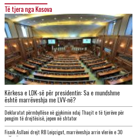
Të tjera nga Kosova
Kërkesa e LDK-së për presidentin: Sa e mundshme
është marrëveshja me LVV-në?
Deklaratat përmbyllëse në gjykimin ndaj Thaçit e të tjerëve për
pengim të drejtësisë, jepen në shtator
Fisnik Asllani drejt RB Leipzigut, marrëveshja arrin vlerën e 30