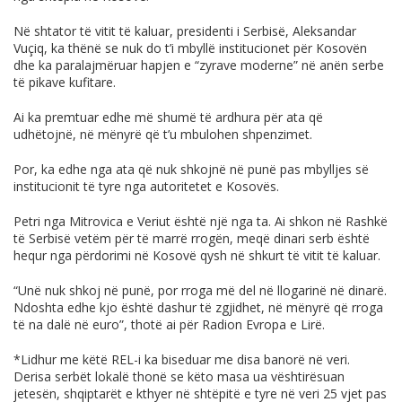
Në shtator të vitit të kaluar, presidenti i Serbisë, Aleksandar
Vuçiq, ka thënë se nuk do t’i mbyllë institucionet për Kosovën
dhe ka paralajmëruar hapjen e “zyrave moderne” në anën serbe
të pikave kufitare.
Ai ka premtuar edhe më shumë të ardhura për ata që
udhëtojnë, në mënyrë që t’u mbulohen shpenzimet.
Por, ka edhe nga ata që nuk shkojnë në punë pas mbylljes së
institucionit të tyre nga autoritetet e Kosovës.
Petri nga Mitrovica e Veriut është një nga ta. Ai shkon në Rashkë
të Serbisë vetëm për të marrë rrogën, meqë dinari serb është
hequr nga përdorimi në Kosovë qysh në shkurt të vitit të kaluar.
“Unë nuk shkoj në punë, por rroga më del në llogarinë në dinarë.
Ndoshta edhe kjo është dashur të zgjidhet, në mënyrë që rroga
të na dalë në euro”, thotë ai për Radion Evropa e Lirë.
*Lidhur me këtë REL-i ka biseduar me disa banorë në veri.
Derisa serbët lokalë thonë se këto masa ua vështirësuan
jetesën, shqiptarët e kthyer në shtëpitë e tyre në veri 25 vjet pas