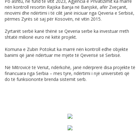
Po ashtu, në fund të vitit 2023, Agjencia e Privatizimit ka marrë
nën kontroll resortin Rajska Banja në Banjskë, afër Zveçanit,
rinovimi dhe ndërtimi i të cilit janë iniciuar nga Qeveria e Serbisë,
përmes Zyrës së saj për Kosovën, në vitin 2015.
Zyrtarët serbë kanë thënë se Qeveria serbe ka investuar rreth
shtatë milionë euro në këtë projekt.
Komuna e Zubin Potokut ka marrë nën kontroll edhe objekte
banimi që janë ndërtuar me mjete të Qeverisë së Serbisë.
Në Mitrovicë të Veriut, ndërkohë, janë ndërprerë disa projekte të
financuara nga Serbia – mes tyre, ndërtimi i një universiteti që
do të funksiononte brenda sistemit serb.