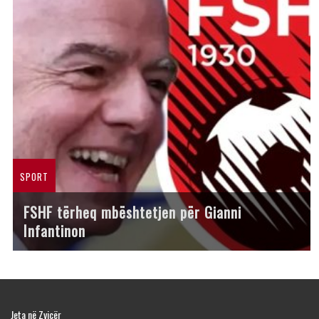
SPORT
FSHF tërheq mbështetjen për Gianni
Infantinon
Jeta në Zvicër