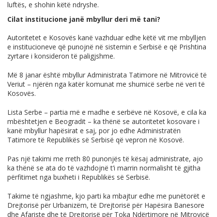
luftës, e shohin këtë ndryshe.
Cilat institucione janë mbyllur deri më tani?
Autoritetet e Kosovës kanë vazhduar edhe këtë vit me mbylljen
e institucioneve që punojnë në sistemin e Serbisë e që Prishtina
zyrtare i konsideron të paligjshme.
Më 8 janar është mbyllur Administrata Tatimore në Mitrovicë të
Veriut – njërën nga katër komunat me shumicë serbe në veri të
Kosovës.
Lista Serbe – partia më e madhe e serbëve në Kosovë, e cila ka
mbështetjen e Beogradit – ka thënë se autoritetet kosovare i
kanë mbyllur hapësirat e saj, por jo edhe Administratën
Tatimore të Republikës së Serbisë që vepron në Kosovë.
Pas një takimi me rreth 80 punonjës të kësaj administrate, ajo
ka thënë se ata do të vazhdojnë t’i marrin normalisht të gjitha
përfitimet nga buxheti i Republikës së Serbisë.
Takime të ngjashme, kjo parti ka mbajtur edhe me punëtorët e
Drejtorisë për Urbanizëm, të Drejtorisë për Hapësira Banesore
dhe Afariste dhe të Drejtorisë për Toka Ndërtimore në Mitrovicë