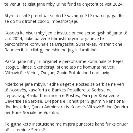
të Veriut, të cilat janë mbyllur në fund të dhjetorit të vitit 2024.
Atyre u është premtuar se do të vazhdojnë të marrin paga dhe
se do t’u ofrohet çdolloj mbështetjeje.
Kosova ka nisur mbylljen e institucioneve serbe qysh në janar të
vitit 2024, duke ua vënë fillimisht drynin organeve të
përkohshme komunale të Dragashit, Suharekës, Prizrenit dhe
Rahovecit, të cilat gjendeshin në jug të lumit Ibër.
Pastaj janë mbyllur organet e përkohshme komunale të Pejës,
Istogut, Klinës, Skenderajt, si dhe ato në komunat në veri:
Mitrovicë e Veriut, Zveçan, Zubin Potok dhe Leposaviq.
Ndërkohë janë mbyllur edhe degët e Postës së Serbisë në veri
të Kosovës, kasaforta e Bankës Popullore të Serbisë në
Leposaviq, Banka Kursimorja e Postës, Zyra për Kosovën e
Qeverisë së Serbisë, Drejtoria e Fondit për Sigurimin Pensional
dhe Invalidor, Qarku Administrativ Kosovë-Mitrovicë dhe Qendra
për Punë Sociale në Vushtrri.
Të gjitha këto institucione me mijëra punëtorë kanë funksionuar
në sistemin e Serbisë.