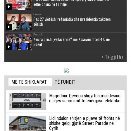
edhe dhuna në familje
Lajme
Pas 27 vjetësh: refugjatja dhe presidentja takohen
sërish
Futboll
Zvicra prish „vëllazërinë“ me Kosovën, fiton 4:0 në
Bazel
> Të gjitha
MË TË SHIKUARAT
TË FUNDIT
Maqedoni: Qeveria shqyrton mundësinë
e uljes së çmimit të energjisë elektrike
Lidl ndalon shitjen e pijeve të ftohta në
shishe qelqi gjatë Street Parade në
Cyrih