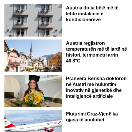
Austria do ta bëjë më të
lehtë instalimin e
kondicionerëve
Austria regjistron
temperaturën më të lartë në
histori, termometri arrin
40.8°C
AUSTRI
Pranvera Berisha doktoron
në Austri me hulumtim
inovativ në gjenetikë dhe
inteligjencë artificiale
Fluturimi Graz-Vjenë ka
gjasa të anulohet