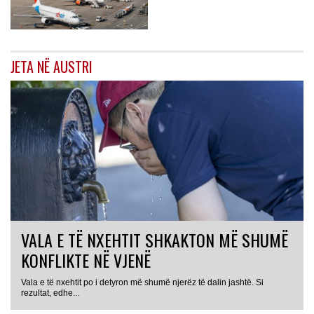
JETA NË AUSTRI
VALA E TË NXEHTIT SHKAKTON MË SHUMË
KONFLIKTE NË VJENË
Vala e të nxehtit po i detyron më shumë njerëz të dalin jashtë. Si
rezultat, edhe...