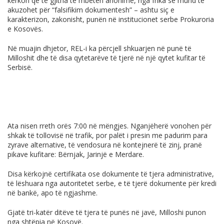
kërkon që të gjitha të mbeten anonime, nga frika se mund të
akuzohet për “falsifikim dokumentesh” – ashtu siç e
karakterizon, zakonisht, punën në institucionet serbe Prokuroria
e Kosovës.
Në muajin dhjetor, REL-i ka përcjell shkuarjen në punë të
Milloshit dhe të disa qytetarëve të tjerë në një qytet kufitar të
Serbisë.
Ata nisen rreth orës 7:00 në mëngjes. Nganjëherë vonohen për
shkak të tollovisë në trafik, por palët i presin me padurim para
zyrave alternative, të vendosura në kontejnerë të zinj, pranë
pikave kufitare: Bërnjak, Jarinjë e Merdare.
Disa kërkojnë certifikata ose dokumente të tjera administrative,
të lëshuara nga autoritetet serbe, e të tjerë dokumente për kredi
në bankë, apo të ngjashme.
Gjatë tri-katër ditëve të tjera të punës në javë, Milloshi punon
nga shtëpia në Kosovë.