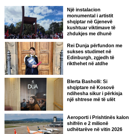
Një instalacion
monumental i artistit
shqiptar në Gjenevë
kushtuar viktimave të
zhdukjes me dhunë
Rei Dunja përfundon me
sukses studimet në
Edinburgh, zgjedh të
rikthehet në atdhe
Blerta Basholli: Si
shqiptare në Kosovë
ndihesha sikur i përkisja
një shtrese më të ulët
Aeroporti i Prishtinës kalon
shifrën e 2 milionë
udhëtarëve në vitin 2026