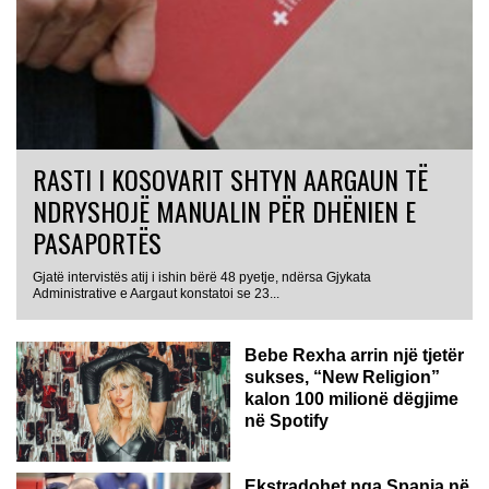
RASTI I KOSOVARIT SHTYN AARGAUN TË
NDRYSHOJË MANUALIN PËR DHËNIEN E
PASAPORTËS
Gjatë intervistës atij i ishin bërë 48 pyetje, ndërsa Gjykata
Administrative e Aargaut konstatoi se 23...
Bebe Rexha arrin një tjetër
sukses, “New Religion”
kalon 100 milionë dëgjime
në Spotify
Ekstradohet nga Spanja në