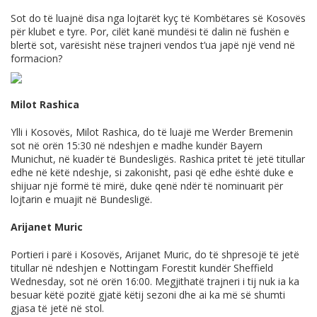
Sot do të luajnë disa nga lojtarët kyç të Kombëtares së Kosovës
për klubet e tyre. Por, cilët kanë mundësi të dalin në fushën e
blertë sot, varësisht nëse trajneri vendos t’ua japë një vend në
formacion?
Milot Rashica
Ylli i Kosovës, Milot Rashica, do të luajë me Werder Bremenin
sot në orën 15:30 në ndeshjen e madhe kundër Bayern
Munichut, në kuadër të Bundesligës. Rashica pritet të jetë titullar
edhe në këtë ndeshje, si zakonisht, pasi që edhe është duke e
shijuar një formë të mirë, duke qenë ndër të nominuarit për
lojtarin e muajit në Bundesligë.
Arijanet Muric
Portieri i parë i Kosovës, Arijanet Muric, do të shpresojë të jetë
titullar në ndeshjen e Nottingam Forestit kundër Sheffield
Wednesday, sot në orën 16:00. Megjithatë trajneri i tij nuk ia ka
besuar këtë pozitë gjatë këtij sezoni dhe ai ka më së shumti
gjasa të jetë në stol.