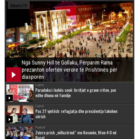
Albinfo.TV
Nga Sunny Hill te Gollaku, Përparim Rama
prezanton ofertën verore të Prishtinës për
diasporën
Lajme
Paradoksi i kohës sonë: Arritjet e grave rriten, por
edhe dhuna në familje
Lajme
Pas 27 vjetësh: refugjatja dhe presidentja takohen
sërish
Futboll
Zvicra prish „vëllazërinë“ me Kosovën, fiton 4:0 në
Bazel