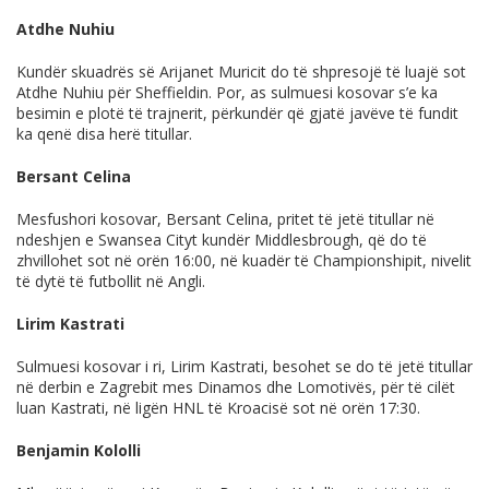
Atdhe Nuhiu
Kundër skuadrës së Arijanet Muricit do të shpresojë të luajë sot
Atdhe Nuhiu për Sheffieldin. Por, as sulmuesi kosovar s’e ka
besimin e plotë të trajnerit, përkundër që gjatë javëve të fundit
ka qenë disa herë titullar.
Bersant Celina
Mesfushori kosovar, Bersant Celina, pritet të jetë titullar në
ndeshjen e Swansea Cityt kundër Middlesbrough, që do të
zhvillohet sot në orën 16:00, në kuadër të Championshipit, nivelit
të dytë të futbollit në Angli.
Lirim Kastrati
Sulmuesi kosovar i ri, Lirim Kastrati, besohet se do të jetë titullar
në derbin e Zagrebit mes Dinamos dhe Lomotivës, për të cilët
luan Kastrati, në ligën HNL të Kroacisë sot në orën 17:30.
Benjamin Kololli