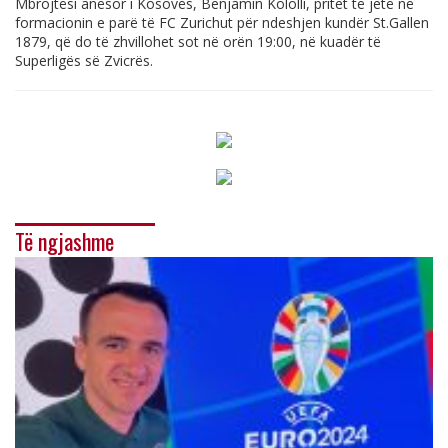
Mbrojtësi anësor i Kosovës, Benjamin Kololli, pritet të jetë në
formacionin e parë të FC Zurichut për ndeshjen kundër St.Gallen
1879, që do të zhvillohet sot në orën 19:00, në kuadër të
Superligës së Zvicrës.
Të ngjashme