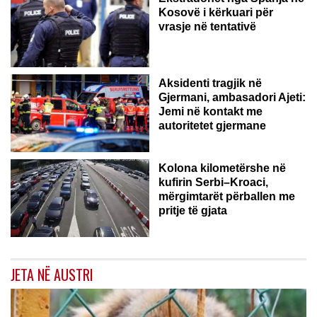
Kosovë i kërkuari për
vrasje në tentativë
GJERMANI
Aksidenti tragjik në
Gjermani, ambasadori Ajeti:
Jemi në kontakt me
autoritetet gjermane
Kolona kilometërshe në
kufirin Serbi–Kroaci,
mërgimtarët përballen me
pritje të gjata
JETA NË AUSTRI