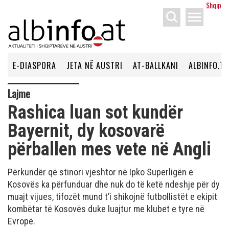
Shqip
menu
E-DIASPORA
JETA NË AUSTRI
AT-BALLKANI
ALBINFO.TV
Lajme
Rashica luan sot kundër
Bayernit, dy kosovarë
përballen mes vete në Angli
Përkundër që stinori vjeshtor në Ipko Superligën e
Kosovës ka përfunduar dhe nuk do të ketë ndeshje për dy
muajt vijues, tifozët mund t’i shikojnë futbollistët e ekipit
kombëtar të Kosovës duke luajtur me klubet e tyre në
Evropë.