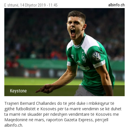
albinfo.ch
E shtunë, 14 Dhjetor 2019 - 11:45
Keystone
Trajneri Bernard Challandes do të jetë duke i mbikëqyrur të
gjithë futbollistët e Kosovës për ta marrë vendimin se kë duhet
ta marrë në skuadër për ndeshjen vendimtare të Kosovës me
Maqedoninë në mars, raporton Gazeta Express, përcjell
albinfo.ch
.