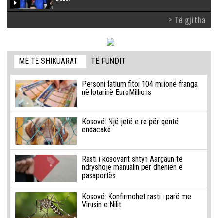
> Të gjitha
MË TË SHIKUARAT
TË FUNDIT
Personi fatlum fitoi 104 milionë franga
në lotarinë EuroMillions
Kosovë: Një jetë e re për qentë
endacakë
Rasti i kosovarit shtyn Aargaun të
ndryshojë manualin për dhënien e
pasaportës
Kosovë: Konfirmohet rasti i parë me
Virusin e Nilit