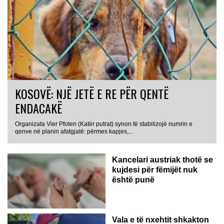
KOSOVË: NJË JETË E RE PËR QENTË
ENDACAKË
Organizata Vier Pfoten (Katër putrat) synon të stabilizojë numrin e
qenve në planin afatgjatë: përmes kapjes,...
Kancelari austriak thotë se
kujdesi për fëmijët nuk
është punë
Vala e të nxehtit shkakton