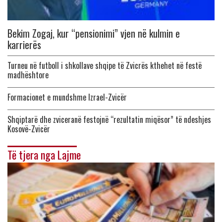
Bekim Zogaj, kur “pensionimi” vjen në kulmin e
karrierës
Turneu në futboll i shkollave shqipe të Zvicrës kthehet në festë
madhështore
Formacionet e mundshme Izrael-Zvicër
Shqiptarë dhe zviceranë festojnë “rezultatin miqësor” të ndeshjes
Kosovë-Zvicër
Të tjera nga Lajme