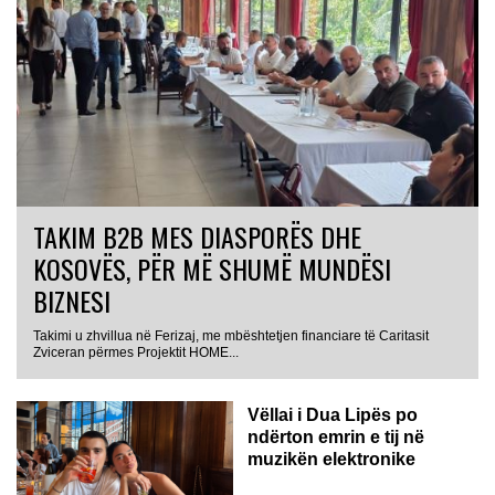
TAKIM B2B MES DIASPORËS DHE
KOSOVËS, PËR MË SHUMË MUNDËSI
BIZNESI
Takimi u zhvillua në Ferizaj, me mbështetjen financiare të Caritasit
Zviceran përmes Projektit HOME...
Vëllai i Dua Lipës po
ndërton emrin e tij në
muzikën elektronike
GJERMANI