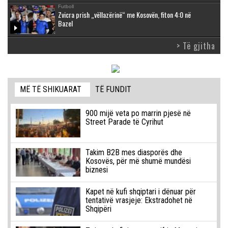
Futboll
Zvicra prish „vëllazërinë“ me Kosovën, fiton 4:0 në
Bazel
> Të gjitha
MË TË SHIKUARAT
TË FUNDIT
900 mijë veta po marrin pjesë në
Street Parade të Cyrihut
Takim B2B mes diasporës dhe
Kosovës, për më shumë mundësi
biznesi
Kapet në kufi shqiptari i dënuar për
tentativë vrasjeje: Ekstradohet në
Shqipëri