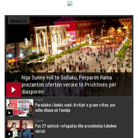
Albinfo.TV
Nga Sunny Hill te Gollaku, Përparim Rama
prezanton ofertën verore të Prishtinës për
diasporën
Lajme
Paradoksi i kohës sonë: Arritjet e grave rriten, por
edhe dhuna në familje
Lajme
Pas 27 vjetësh: refugjatja dhe presidentja takohen
sërish