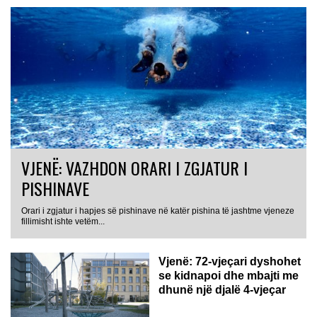
VJENË: VAZHDON ORARI I ZGJATUR I
PISHINAVE
Orari i zgjatur i hapjes së pishinave në katër pishina të jashtme vjeneze
fillimisht ishte vetëm...
Vjenë: 72-vjeçari dyshohet
se kidnapoi dhe mbajti me
dhunë një djalë 4-vjeçar