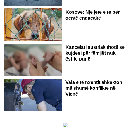
Kosovë: Një jetë e re për
qentë endacakë
Kancelari austriak thotë se
kujdesi për fëmijët nuk
është punë
Vala e të nxehtit shkakton
më shumë konflikte në
Vjenë