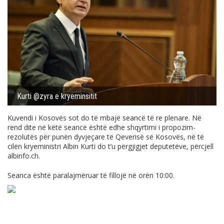
Kurti @zyra e kryeminsitit
Kuvendi i Kosovës sot do të mbajë seancë të re plenare. Në
rend dite në këtë seancë është edhe shqyrtimi i propozim-
rezolutës për punën dyvjeçare të Qeverisë së Kosovës, në të
cilën kryeministri Albin Kurti do t’u përgjigjet deputetëve, përcjell
albinfo.ch
.
Seanca është paralajmëruar të fillojë në orën 10:00.