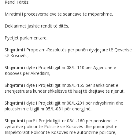
Rendi i ditës:
Miratimi i procesverbaleve të seancave të mëparshme,
Deklarimet jashtë rendit të ditës,
Pyetjet parlamentare,
Shqyrtimi i Propozim-Rezolutës për punën dyvjeçare të Qeverisë
së Kosovës,
Shqyrtimi i dytë i Projektligjit
nr.08/L-110
për Agjencinë e
Kosovës për Akreditim,
Shqyrtimi i dytë i Projektligjit
nr.08/L-155
për sanksionet e
shёnjestruara kundër shkelësve të huaj të drejtave të njeriut,
Shqyrtimi i dytë i Projektligjit
nr.08/L-201
për ndryshimin dhe
plotësimin e Ligjit
nr.05/L-081
për energjinë,
Shqyrtimi i parë i Projektligjit
nr.08/L-160
për pensionet e
zyrtarëve policor të Policisë së Kosovës dhe punonjësit e
Inspektoratit Policor të Kosovës me autorizime policore,