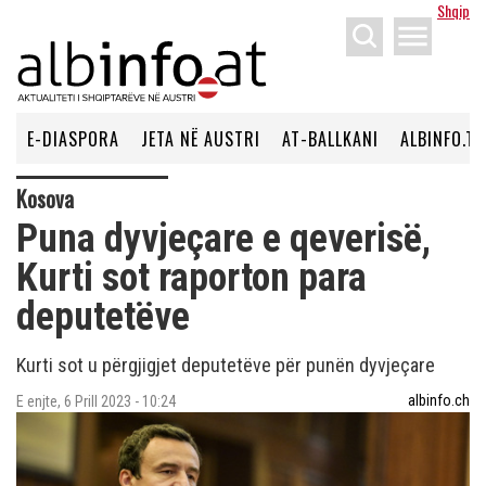
Shqip
menu
E-DIASPORA
JETA NË AUSTRI
AT-BALLKANI
ALBINFO.TV
Kosova
Puna dyvjeçare e qeverisë,
Kurti sot raporton para
deputetëve
Kurti sot u përgjigjet deputetëve për punën dyvjeçare
albinfo.ch
E enjte, 6 Prill 2023 - 10:24