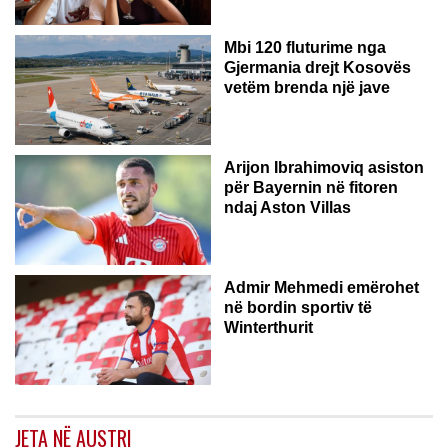
Mbi 120 fluturime nga
Gjermania drejt Kosovës
vetëm brenda një jave
Arijon Ibrahimoviq asiston
për Bayernin në fitoren
ndaj Aston Villas
ZVICËR
Admir Mehmedi emërohet
në bordin sportiv të
Winterthurit
JETA NË AUSTRI