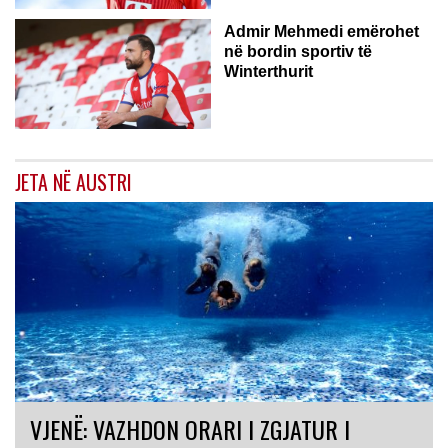
Admir Mehmedi emërohet
në bordin sportiv të
Winterthurit
JETA NË AUSTRI
VJENË: VAZHDON ORARI I ZGJATUR I