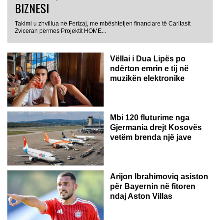
BIZNESI
Takimi u zhvillua në Ferizaj, me mbështetjen financiare të Caritasit
Zviceran përmes Projektit HOME...
Vëllai i Dua Lipës po
ndërton emrin e tij në
muzikën elektronike
GJERMANI
Mbi 120 fluturime nga
Gjermania drejt Kosovës
vetëm brenda një jave
Arijon Ibrahimoviq asiston
për Bayernin në fitoren
ndaj Aston Villas
ZVICËR