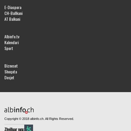
E-Diaspora
CH-Ballkani
AT Balkani
Albinfo.tv
Kalendari
Sport
Bizneset
Shoqata
Dosjet
Copyright © 2018 albinfo.ch. All Rights Reserved.
Zhvilluar nga: