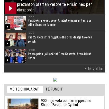
prezanton ofertën verore të Prishtinës për
diasporën
Lajme
Paradoksi i kohës sonë: Arritjet e grave rriten, por
edhe dhuna në familje
Lajme
Pas 27 vjetësh: refugjatja dhe presidentja takohen
sërish
Futboll
Zvicra prish „vëllazërinë“ me Kosovën, fiton 4:0 në
Bazel
> Të gjitha
MË TË SHIKUARAT
TË FUNDIT
900 mijë veta po marrin pjesë në
Street Parade të Cyrihut