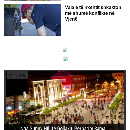
Vala e të nxehtit shkakton
më shumë konflikte në
Vjenë
Albinfo.TV
Nga Sunny Hill te Gollaku, Përparim Rama