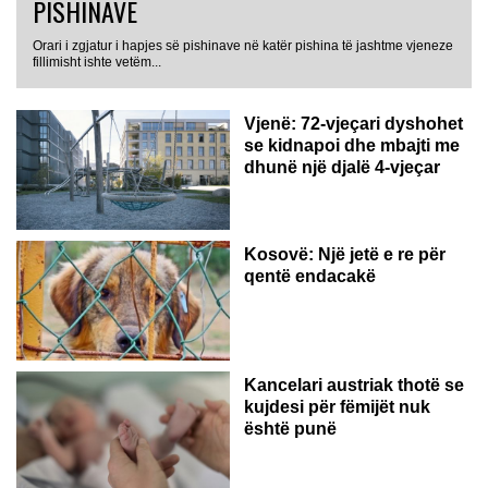
PISHINAVE
Orari i zgjatur i hapjes së pishinave në katër pishina të jashtme vjeneze
fillimisht ishte vetëm...
Vjenë: 72-vjeçari dyshohet
se kidnapoi dhe mbajti me
dhunë një djalë 4-vjeçar
Kosovë: Një jetë e re për
qentë endacakë
Kancelari austriak thotë se
kujdesi për fëmijët nuk
është punë