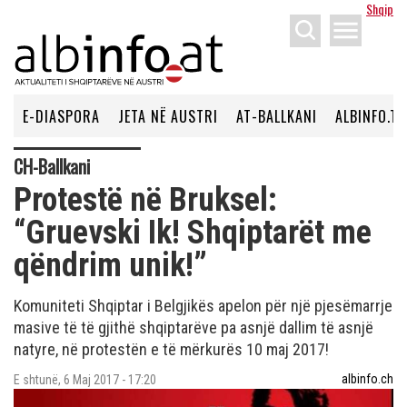
Shqip
menu
E-DIASPORA
JETA NË AUSTRI
AT-BALLKANI
ALBINFO.TV
CH-Ballkani
Protestë në Bruksel:
“Gruevski Ik! Shqiptarët me
qëndrim unik!”
Komuniteti Shqiptar i Belgjikës apelon për një pjesëmarrje
masive të të gjithë shqiptarëve pa asnjë dallim të asnjë
natyre, në protestën e të mërkurës 10 maj 2017!
albinfo.ch
E shtunë, 6 Maj 2017 - 17:20