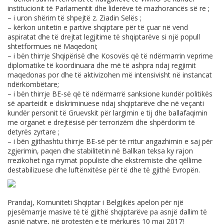
institucionit të Parlamentit dhe liderëve të mazhorancës së re ;
– i uron shërim të shpejtë z. Ziadin Selës ;
– kërkon unitetin e partive shqiptare për të çuar në vend
aspiratat dhe të drejtat legjitime të shqiptarëve si një popull
shtetformues në Maqedoni;
– i bën thirrje Shqipërisë dhe Kosovës që të ndërmarrin veprime
diplomatike të koordinuara dhe më të ashpra ndaj regjimit
maqedonas por dhe të aktivizohen më intensivisht në instancat
ndërkombëtare;
– i bën thirrje BE-së që të ndërmarrë sanksione kundër politikës
së aparteidit e diskriminuese ndaj shqiptarëve dhe në veçanti
kundër personit të Gruevskit për largimin e tij dhe ballafaqimin
me organet e drejtësisë për terrorizëm dhe shpërdorim të
detyrës zyrtare ;
– i bën gjithashtu thirrje BE-së për të rritur angazhimin e saj për
zgjerimin, paqen dhe stabilitetin në Ballkan teksa ky rajon
rrezikohet nga rrymat populiste dhe ekstremiste dhe qëllime
destabilizuese dhe luftënxitëse për të dhe të gjithë Evropën.
Prandaj, Komuniteti Shqiptar i Belgjikës apelon për një
pjesëmarrje masive të të gjithë shqiptarëve pa asnjë dallim të
asnjë natyre, në protestën e të mërkurës 10 maj 2017!