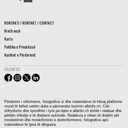
KONTAKTI / KONTAKT / CONTACT
Rreth nesh
Karta
Politika e Privatësisë
Kushtet e Përdorimit
FOLLOW US:
Përdorimi i shkrimeve, fotografive si dhe materialeve të kësaj platforme
mund të bëhet vetëm duke e përmendur burimin albinfo.ch. Cdo
shfrytëzim dhe riprodhim i tyre pa lejen e albinfo.ch është i ndaluar dhe
përbën shkelje e të drejtave autoriale. Redaksia e mban të drejtën për
mosbotimin dhe moskthminin e dorëshkrimeve, fotografive apo
materialeve të tjera të dërguara.