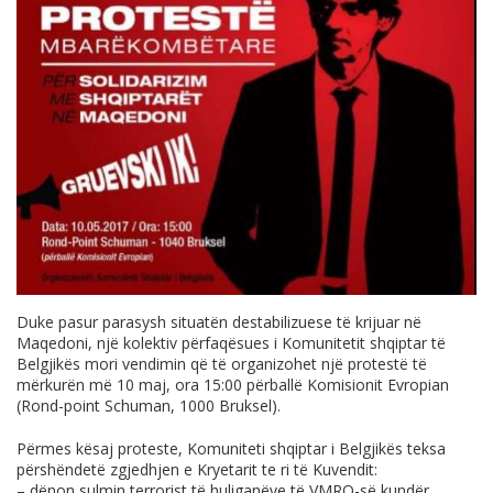
Duke pasur parasysh situatën destabilizuese të krijuar në
Maqedoni, një kolektiv përfaqësues i Komunitetit shqiptar të
Belgjikës mori vendimin që të organizohet një protestë të
mërkurën më 10 maj, ora 15:00 përballë Komisionit Evropian
(Rond-point Schuman, 1000 Bruksel).
Përmes kësaj proteste, Komuniteti shqiptar i Belgjikës teksa
përshëndetë zgjedhjen e Kryetarit te ri të Kuvendit:
– dënon sulmin terrorist të huliganëve të VMRO-së kundër