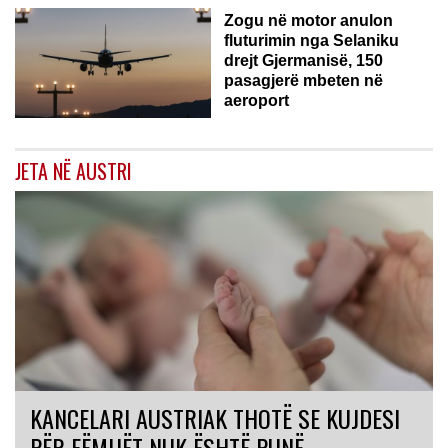
Zogu në motor anulon
fluturimin nga Selaniku
drejt Gjermanisë, 150
pasagjerë mbeten në
aeroport
JETA NË AUSTRI
KANCELARI AUSTRIAK THOTË SE KUJDESI
PËR FËMIJËT NUK ËSHTË PUNË