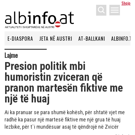
Shqip
menu
E-DIASPORA
JETA NË AUSTRI
AT-BALLKANI
ALBINFO.TV
Lajme
Presion politik mbi
humoristin zviceran që
pranon martesën fiktive me
një të huaj
Ai ka pranuar se para shumë kohësh, për shtatë vjet me
radhë ka pasur një martesë fiktive me një grua të huaj
lezbike, për t`i mundësuar asaj të qëndrojë në Zvicër