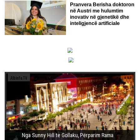
Pranvera Berisha doktoron
në Austri me hulumtim
inovativ në gjenetikë dhe
inteligjencë artificiale
Albinfo.TV
Nga Sunny Hill te Gollaku, Përparim Rama