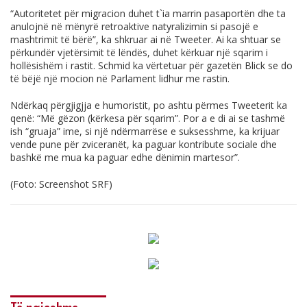
“Autoritetet për migracion duhet t`ia marrin pasaportën dhe ta
anulojnë në mënyrë retroaktive natyralizimin si pasojë e
mashtrimit të bërë”, ka shkruar ai në Tweeter. Ai ka shtuar se
përkundër vjetërsimit të lëndës, duhet kërkuar një sqarim i
hollësishëm i rastit. Schmid ka vërtetuar për gazetën Blick se do
të bëjë një mocion në Parlament lidhur me rastin.
Ndërkaq përgjigjja e humoristit, po ashtu përmes Tweeterit ka
qenë: “Më gëzon (kërkesa për sqarim”. Por a e di ai se tashmë
ish “gruaja” ime, si një ndërmarrëse e suksesshme, ka krijuar
vende pune për zviceranët, ka paguar kontribute sociale dhe
bashkë me mua ka paguar edhe dënimin martesor”.
(Foto: Screenshot SRF)