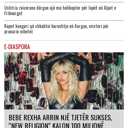
Ushtria zvicerane dërgon ujë me helikopter për lopët në Alpet e
Fribourgut
Kapet kanguri që shkaktoi kureshtje në Aargau, misteri për
pronarin mbetet
E-DIASPORA
BEBE REXHA ARRIN NJË TJETËR SUKSES,
“NEW RELIGION” KALON 100 MILIONË