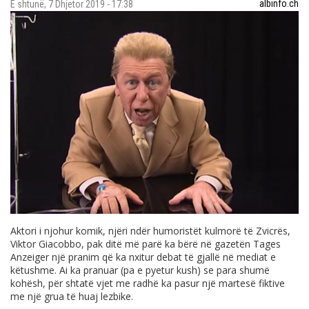
albinfo.ch
E shtunë, 7 Dhjetor 2019 - 17:38
Aktori i njohur komik, njëri ndër humoristët kulmorë të Zvicrës,
Viktor Giacobbo, pak ditë më parë ka bërë në gazetën Tages
Anzeiger një pranim që ka nxitur debat të gjallë në mediat e
këtushme. Ai ka pranuar (pa e pyetur kush) se para shumë
kohësh, për shtatë vjet me radhë ka pasur një martesë fiktive
me një grua të huaj lezbike.