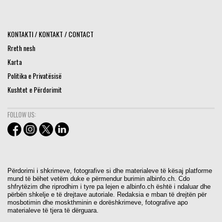
KONTAKTI / KONTAKT / CONTACT
Rreth nesh
Karta
Politika e Privatësisë
Kushtet e Përdorimit
FOLLOW US:
Përdorimi i shkrimeve, fotografive si dhe materialeve të kësaj platforme
mund të bëhet vetëm duke e përmendur burimin albinfo.ch. Cdo
shfrytëzim dhe riprodhim i tyre pa lejen e albinfo.ch është i ndaluar dhe
përbën shkelje e të drejtave autoriale. Redaksia e mban të drejtën për
mosbotimin dhe moskthminin e dorëshkrimeve, fotografive apo
materialeve të tjera të dërguara.