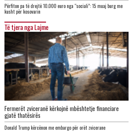
Përfiton pa të drejtë 10.000 euro nga “sociali”: 15 muaj burg me
kusht për kosovarin
Të tjera nga Lajme
Fermerët zviceranë kërkojnë mbështetje financiare
gjatë thatësirës
Donald Trump kërcënon me embargo për orët zvicerane