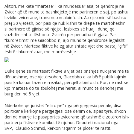
Aktori, me këtë “martesë” i ka mundësuar asaj të qëndrojë në
Zvicër që të mund të bashkëjetojë me partneren e saj, po ashtu
lezbike zvicerane, transmeton
albinfo.ch
. Ato jetonin së bashku
prej 30 vjetësh, por pasi që nuk kishin të drejtë të martoheshin
si partnere të gjinisë së njëjtë, lezbikes së huaj i duhej që
vazhdimisht të lëshonte Zvicrën për periudha të gjata. Pas
“kurorëzimit” me Giacobbo-n, ajo mund të qëndronte legalisht
në Zvicër. Martesa fiktive ka zgjatur shtatë vjet dhe pastaj “çifti”
është shkurorëzuar, me marrëveshje.
Duke qenë se martesat fiktive 8 vjet pas prishjes nuk janë më të
dënueshme, ose vjetërsohen, Giacobbo e ka bërë publik lajmin
pasi ka kaluar fazën e rrezikut, përcjell
albinfo.ch
. Por, në rast se
kjo martesë do të zbulohej më herët, ai mund të dënohej me
burg deri në 5 vjet.
Ndërkohë që juristët “e lirojnë” nga përgjegjësia penale, disa
politikanë kërkojnë përgjegjësi ose dënim që, sipas tyre, shkon
deri në marrje të pasaportës zvicerane që tashmë e zotëron ish-
partnerja fiktive e komikut të njohur. Deputeti nacional nga
SVP, Claudio Schmid, kërkon “sqarim të plotë” të rastit.