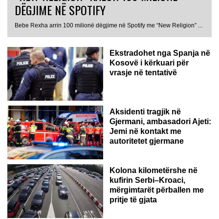
DËGJIME NË SPOTIFY
Bebe Rexha arrin 100 milionë dëgjime në Spotify me “New Religion” ...
Ekstradohet nga Spanja në
Kosovë i kërkuari për
vrasje në tentativë
GJERMANI
Aksidenti tragjik në
Gjermani, ambasadori Ajeti:
Jemi në kontakt me
autoritetet gjermane
Kolona kilometërshe në
kufirin Serbi–Kroaci,
mërgimtarët përballen me
pritje të gjata