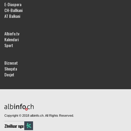
E-Diaspora
CH-Ballkani
AT Balkani
Albinfo.tv
Kalendari
Sport
Bizneset
Shoqata
Dosjet
Copyright © 2018 albinfo.ch. All Rights Reserved.
Zhvilluar nga: