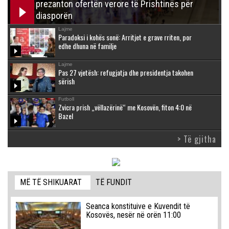
prezanton ofertën verore të Prishtinës për
diasporën
Lajme
Paradoksi i kohës sonë: Arritjet e grave rriten, por
edhe dhuna në familje
Lajme
Pas 27 vjetësh: refugjatja dhe presidentja takohen
sërish
Futboll
Zvicra prish „vëllazërinë“ me Kosovën, fiton 4:0 në
Bazel
> Të gjitha
MË TË SHIKUARAT
TË FUNDIT
Seanca konstituive e Kuvendit të
Kosovës, nesër në orën 11:00