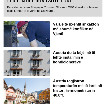
Kancelari austriak 66-vjeçar Christian Stocker i ÖVP shkaktoi polemika
gjatë turneut të tij veror në Salzburg...
Vala e të nxehtit shkakton
më shumë konflikte në
Vjenë
Austria do ta bëjë më të
lehtë instalimin e
kondicionerëve
Austria regjistron
temperaturën më të lartë në
histori, termometri arrin
40.8°C
AUSTRI