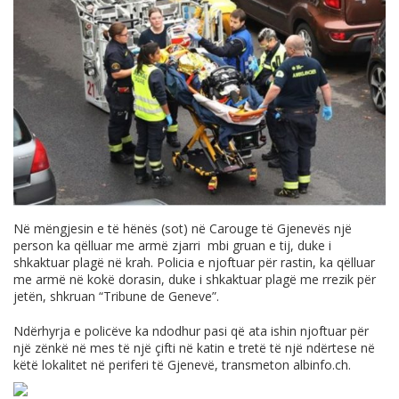
Në mëngjesin e të hënës (sot) në Carouge të Gjenevës një
person ka qëlluar me armë zjarri mbi gruan e tij, duke i
shkaktuar plagë në krah. Policia e njoftuar për rastin, ka qëlluar
me armë në kokë dorasin, duke i shkaktuar plagë me rrezik për
jetën, shkruan “Tribune de Geneve”.
Ndërhyrja e policëve ka ndodhur pasi që ata ishin njoftuar për
një zënkë në mes të një çifti në katin e tretë të një ndërtese në
këtë lokalitet në periferi të Gjenevë, transmeton
albinfo.ch
.