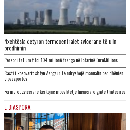
Nxehtësia detyron termocentralet zvicerane të ulin
prodhimin
Personi fatlum fitoi 104 milionë franga në lotarinë EuroMillions
Rasti i kosovarit shtyn Aargaun të ndryshojë manualin për dhënien
e pasaportës
Fermerët zviceranë kërkojnë mbështetje financiare gjatë thatësirës
E-DIASPORA