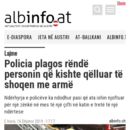
Shqip
menu
E-DIASPORA
JETA NË AUSTRI
AT-BALLKANI
ALBINFO.TV
Lajme
Policia plagos rëndë
personin që kishte qëlluar të
shoqen me armë
Ndërhyrja e policëve ka ndodhur pasi që ata ishin njoftuar
për një zënkë në mes të një çifti në katin e tretë të një
ndërtese
albinfo.ch
E hënë, 16 Dhjetor 2019 - 17:17