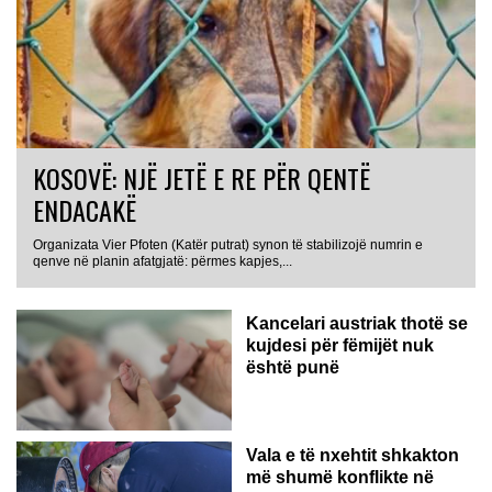
KOSOVË: NJË JETË E RE PËR QENTË
ENDACAKË
Organizata Vier Pfoten (Katër putrat) synon të stabilizojë numrin e
qenve në planin afatgjatë: përmes kapjes,...
Kancelari austriak thotë se
kujdesi për fëmijët nuk
është punë
Vala e të nxehtit shkakton
më shumë konflikte në