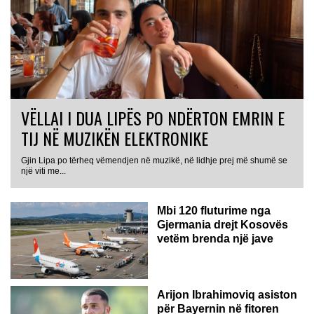
VËLLAI I DUA LIPËS PO NDËRTON EMRIN E
TIJ NË MUZIKËN ELEKTRONIKE
Gjin Lipa po tërheq vëmendjen në muzikë, në lidhje prej më shumë se
GJERMANI
një viti me...
Mbi 120 fluturime nga
Gjermania drejt Kosovës
vetëm brenda një jave
Arijon Ibrahimoviq asiston
për Bayernin në fitoren