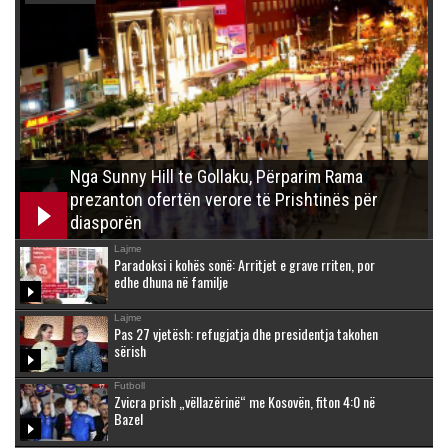
Nga Sunny Hill te Gollaku, Përparim Rama
prezanton ofertën verore të Prishtinës për
diasporën
Lajme
Paradoksi i kohës sonë: Arritjet e grave rriten, por
edhe dhuna në familje
Lajme
Pas 27 vjetësh: refugjatja dhe presidentja takohen
sërish
Futboll
Zvicra prish „vëllazërinë“ me Kosovën, fiton 4:0 në
Bazel