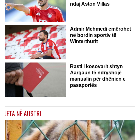
ndaj Aston Villas
ZVICËR
Admir Mehmedi emërohet
në bordin sportiv të
Winterthurit
Rasti i kosovarit shtyn
Aargaun të ndryshojë
manualin për dhënien e
pasaportës
JETA NË AUSTRI