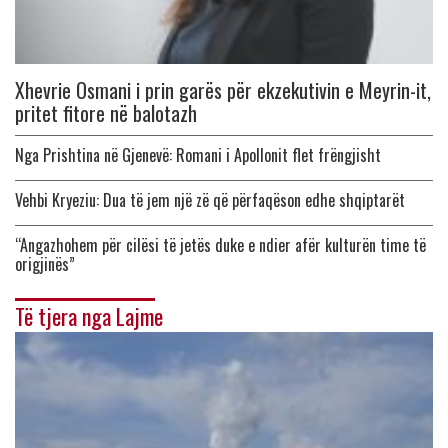
Xhevrie Osmani i prin garës për ekzekutivin e Meyrin-it,
pritet fitore në balotazh
Nga Prishtina në Gjenevë: Romani i Apollonit flet frëngjisht
Vehbi Kryeziu: Dua të jem një zë që përfaqëson edhe shqiptarët
“Angazhohem për cilësi të jetës duke e ndier afër kulturën time të
origjinës”
Të tjera nga Lajme