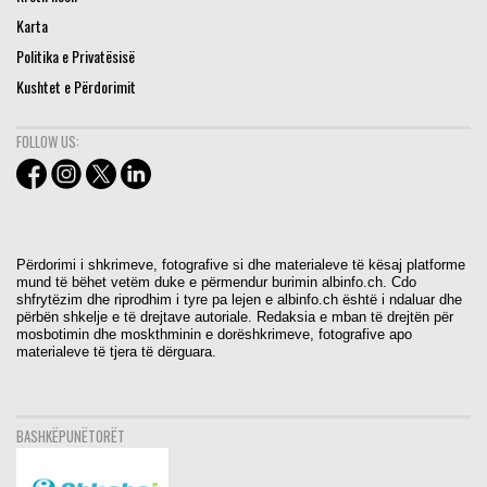
Karta
Politika e Privatësisë
Kushtet e Përdorimit
FOLLOW US:
Përdorimi i shkrimeve, fotografive si dhe materialeve të kësaj platforme
mund të bëhet vetëm duke e përmendur burimin albinfo.ch. Cdo
shfrytëzim dhe riprodhim i tyre pa lejen e albinfo.ch është i ndaluar dhe
përbën shkelje e të drejtave autoriale. Redaksia e mban të drejtën për
mosbotimin dhe moskthminin e dorëshkrimeve, fotografive apo
materialeve të tjera të dërguara.
BASHKËPUNËTORËT