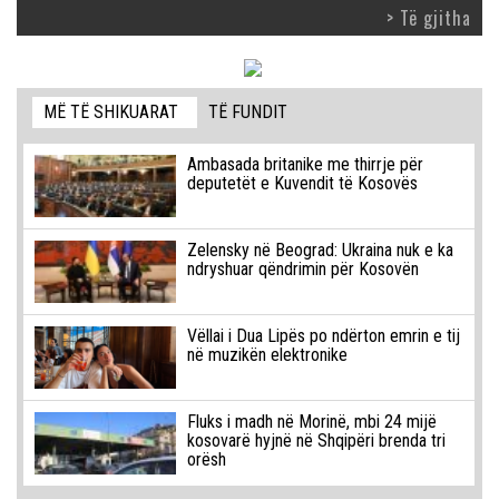
> Të gjitha
MË TË SHIKUARAT
TË FUNDIT
Ambasada britanike me thirrje për
deputetët e Kuvendit të Kosovës
Zelensky në Beograd: Ukraina nuk e ka
ndryshuar qëndrimin për Kosovën
Vëllai i Dua Lipës po ndërton emrin e tij
në muzikën elektronike
Fluks i madh në Morinë, mbi 24 mijë
kosovarë hyjnë në Shqipëri brenda tri
orësh