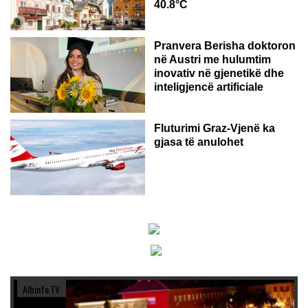
40.8°C
AUSTRI
Pranvera Berisha doktoron
në Austri me hulumtim
inovativ në gjenetikë dhe
inteligjencë artificiale
Fluturimi Graz-Vjenë ka
gjasa të anulohet
Albinfo.TV