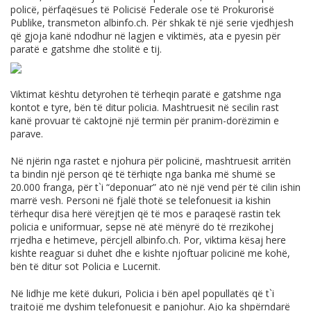
policë, përfaqësues të Policisë Federale ose të Prokurorisë
Publike, transmeton
albinfo.ch
. Për shkak të një serie vjedhjesh
që gjoja kanë ndodhur në lagjen e viktimës, ata e pyesin për
paratë e gatshme dhe stolitë e tij.
Viktimat kështu detyrohen të tërheqin paratë e gatshme nga
kontot e tyre, bën të ditur policia. Mashtruesit në secilin rast
kanë provuar të caktojnë një termin për pranim-dorëzimin e
parave.
Në njërin nga rastet e njohura për policinë, mashtruesit arritën
ta bindin një person që të tërhiqte nga banka më shumë se
20.000 franga, për t`i “deponuar” ato në një vend për të cilin ishin
marrë vesh. Personi në fjalë thotë se telefonuesit ia kishin
tërhequr disa herë vërejtjen që të mos e paraqesë rastin tek
policia e uniformuar, sepse në atë mënyrë do të rrezikohej
rrjedha e hetimeve, përcjell
albinfo.ch
. Por, viktima kësaj here
kishte reaguar si duhet dhe e kishte njoftuar policinë me kohë,
bën të ditur sot Policia e Lucernit.
Në lidhje me këtë dukuri, Policia i bën apel popullatës që t`i
trajtojë me dyshim telefonuesit e panjohur. Ajo ka shpërndarë