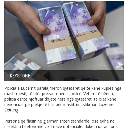
KEYSTONE
Policia e Lucernit paralajmëron qytetarët që të kenë kujdes nga
mashtruesit, të cilët prezantohen si policë. Vetëm të hënën,
policia është njoftuar dhjetë herë nga qytetarët, të cilët kanë
denoncuar përpjekje të tilla për mashtrim, shkruan Luzerner
Zeitung.
Persona që flasin në gjermanishten standarde, ose edhe në
dialekt, u telefonojnë viktimave potenciale, duke u paraqitur si