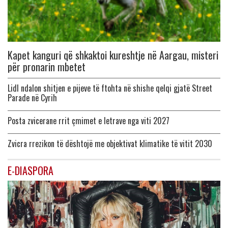
Kapet kanguri që shkaktoi kureshtje në Aargau, misteri
për pronarin mbetet
Lidl ndalon shitjen e pijeve të ftohta në shishe qelqi gjatë Street
Parade në Cyrih
Posta zvicerane rrit çmimet e letrave nga viti 2027
Zvicra rrezikon të dështojë me objektivat klimatike të vitit 2030
E-DIASPORA