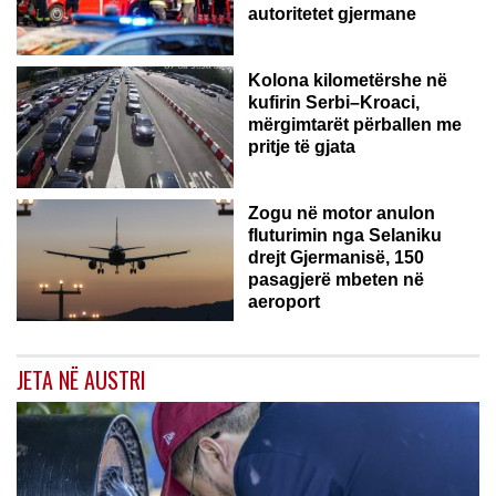
autoritetet gjermane
Kolona kilometërshe në
kufirin Serbi–Kroaci,
mërgimtarët përballen me
pritje të gjata
Zogu në motor anulon
fluturimin nga Selaniku
drejt Gjermanisë, 150
pasagjerë mbeten në
aeroport
JETA NË AUSTRI