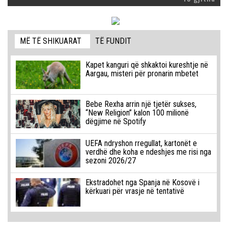
MË TË SHIKUARAT
TË FUNDIT
Kapet kanguri që shkaktoi kureshtje në
Aargau, misteri për pronarin mbetet
Bebe Rexha arrin një tjetër sukses,
“New Religion” kalon 100 milionë
dëgjime në Spotify
UEFA ndryshon rregullat, kartonët e
verdhë dhe koha e ndeshjes me risi nga
sezoni 2026/27
Ekstradohet nga Spanja në Kosovë i
kërkuari për vrasje në tentativë