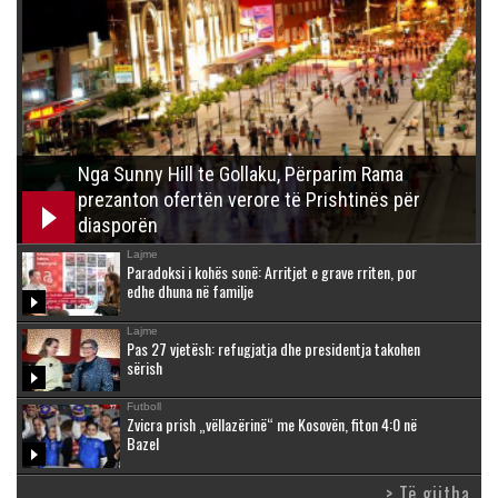
Nga Sunny Hill te Gollaku, Përparim Rama
prezanton ofertën verore të Prishtinës për
diasporën
Lajme
Paradoksi i kohës sonë: Arritjet e grave rriten, por
edhe dhuna në familje
Lajme
Pas 27 vjetësh: refugjatja dhe presidentja takohen
sërish
Futboll
Zvicra prish „vëllazërinë“ me Kosovën, fiton 4:0 në
Bazel
> Të gjitha