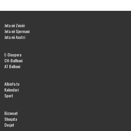
Jeta në Zvicër
Jeta në Gjermani
Jeta në Austri
E-Diaspora
CH-Ballkani
AT Balkani
Albinfo.tv
Kalendari
Sport
Bizneset
Shoqata
Dosjet