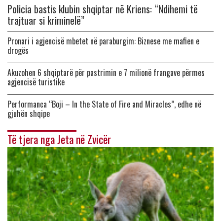
Policia bastis klubin shqiptar në Kriens: “Ndihemi të
trajtuar si kriminelë”
Pronari i agjencisë mbetet në paraburgim: Biznese me mafien e
drogës
Akuzohen 6 shqiptarë për pastrimin e 7 milionë frangave përmes
agjencisë turistike
Performanca “Boji – In the State of Fire and Miracles”, edhe në
gjuhën shqipe
Të tjera nga Jeta në Zvicër