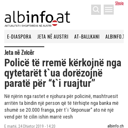
Shqip
menu
E-DIASPORA
JETA NË AUSTRI
AT-BALLKANI
ALBINFO.TV
Jeta në Zvicër
Policë të rremë kërkojnë nga
qytetarët t`ua dorëzojnë
paratë për “t`i ruajtur”
Në njërin nga rastet e njohura për policinë, mashtruesit
arritën ta bindin një person që të tërhiqte nga banka më
shumë se 20.000 franga, për t`i “deponuar” ato në një
vend për të cilin ishin marrë vesh
albinfo.ch
E martë, 24 Dhjetor 2019 - 14:20