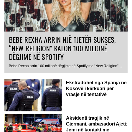
BEBE REXHA ARRIN NJË TJETËR SUKSES,
“NEW RELIGION” KALON 100 MILIONË
DËGJIME NË SPOTIFY
Bebe Rexha arrin 100 milionë dëgjime në Spotify me “New Religion” ...
Ekstradohet nga Spanja në
Kosovë i kërkuari për
vrasje në tentativë
GJERMANI
Aksidenti tragjik në
Gjermani, ambasadori Ajeti:
Jemi në kontakt me