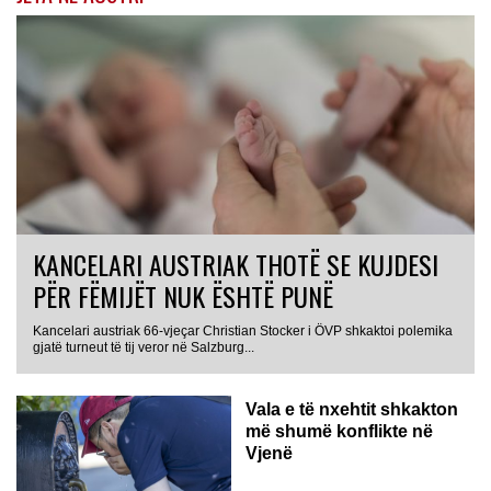
KANCELARI AUSTRIAK THOTË SE KUJDESI
PËR FËMIJËT NUK ËSHTË PUNË
Kancelari austriak 66-vjeçar Christian Stocker i ÖVP shkaktoi polemika
gjatë turneut të tij veror në Salzburg...
Vala e të nxehtit shkakton
më shumë konflikte në
Vjenë