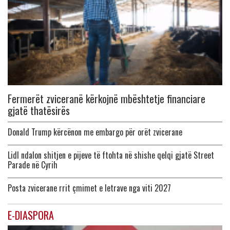
Fermerët zviceranë kërkojnë mbështetje financiare
gjatë thatësirës
Donald Trump kërcënon me embargo për orët zvicerane
Lidl ndalon shitjen e pijeve të ftohta në shishe qelqi gjatë Street
Parade në Cyrih
Posta zvicerane rrit çmimet e letrave nga viti 2027
E-DIASPORA