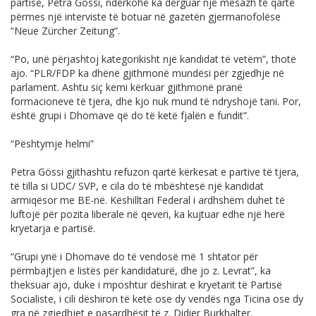
partisë, Petra Gössi, ndërkohë ka dërguar një mesazh të qartë
përmes një interviste të botuar në gazetën gjermanofolëse
“Neue Zürcher Zeitung”.
“Po, unë përjashtoj kategorikisht një kandidat të vetëm”, thotë
ajo. “PLR/FDP ka dhënë gjithmonë mundësi për zgjedhje në
parlament. Ashtu siç kemi kërkuar gjithmonë pranë
formacioneve të tjera, dhe kjo nuk mund të ndryshojë tani. Por,
është grupi i Dhomave që do të ketë fjalën e fundit”.
“Pështymje helmi”
Petra Gössi gjithashtu refuzon qartë kërkesat e partive të tjera,
të tilla si UDC/ SVP, e cila do të mbështesë një kandidat
armiqësor me BE-në. Këshilltari Federal i ardhshëm duhet të
luftojë për pozita liberale në qeveri, ka kujtuar edhe një herë
kryetarja e partisë.
“Grupi ynë i Dhomave do të vendosë më 1 shtator për
përmbajtjen e listës për kandidaturë, dhe jo z. Levrat”, ka
theksuar ajo, duke i mposhtur dëshirat e kryetarit të Partisë
Socialiste, i cili dëshiron të ketë ose dy vendës nga Ticina ose dy
gra në zgjedhjet e pasardhësit të z. Didier Burkhalter.