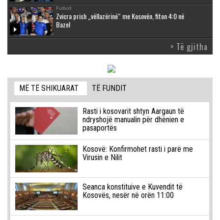
Futboll
Zvicra prish „vëllazërinë“ me Kosovën, fiton 4:0 në
Bazel
> Të gjitha
MË TË SHIKUARAT
TË FUNDIT
Rasti i kosovarit shtyn Aargaun të
ndryshojë manualin për dhënien e
pasaportës
Kosovë: Konfirmohet rasti i parë me
Virusin e Nilit
Seanca konstituive e Kuvendit të
Kosovës, nesër në orën 11:00