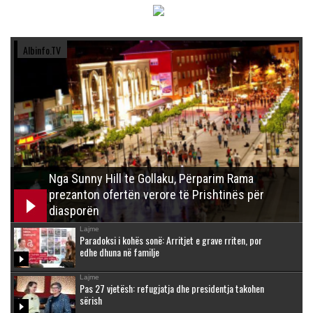
Albinfo.TV
Nga Sunny Hill te Gollaku, Përparim Rama
prezanton ofertën verore të Prishtinës për
diasporën
Lajme
Paradoksi i kohës sonë: Arritjet e grave rriten, por
edhe dhuna në familje
Lajme
Pas 27 vjetësh: refugjatja dhe presidentja takohen
sërish