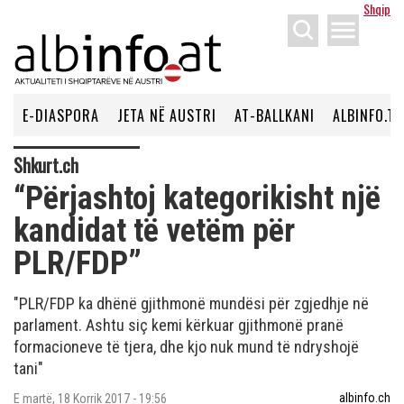
Shqip
menu
E-DIASPORA
JETA NË AUSTRI
AT-BALLKANI
ALBINFO.TV
Shkurt.ch
“Përjashtoj kategorikisht një
kandidat të vetëm për
PLR/FDP”
"PLR/FDP ka dhënë gjithmonë mundësi për zgjedhje në
parlament. Ashtu siç kemi kërkuar gjithmonë pranë
formacioneve të tjera, dhe kjo nuk mund të ndryshojë
tani"
albinfo.ch
E martë, 18 Korrik 2017 - 19:56