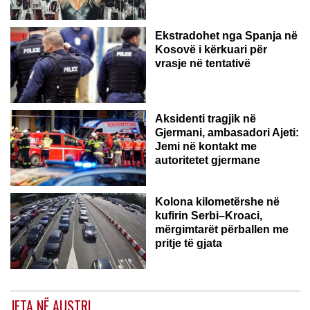
Ekstradohet nga Spanja në
Kosovë i kërkuari për
vrasje në tentativë
GJERMANI
Aksidenti tragjik në
Gjermani, ambasadori Ajeti:
Jemi në kontakt me
autoritetet gjermane
Kolona kilometërshe në
kufirin Serbi–Kroaci,
mërgimtarët përballen me
pritje të gjata
JETA NË AUSTRI