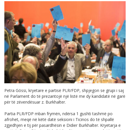
Petra Gössi, kryetare e partisë PLR/FDP, shpjegon se grupi i saj
në Parlament do të prezantojë një listë me dy kandidatë në garë
për të zëvendësuar z. Burkhalter.
Partia PLR/FDP mban frymën, ndërsa 1 gushti tashmë po
afrohet, meqë në këtë datë seksioni i Ticinos do të shpallë
zgjedhjen e tij për pasardhësin e Didier Burkhalter. Kryetarja e