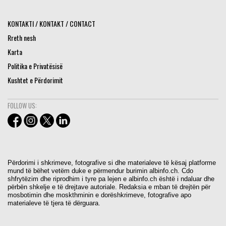
KONTAKTI / KONTAKT / CONTACT
Rreth nesh
Karta
Politika e Privatësisë
Kushtet e Përdorimit
FOLLOW US:
Përdorimi i shkrimeve, fotografive si dhe materialeve të kësaj platforme
mund të bëhet vetëm duke e përmendur burimin albinfo.ch. Cdo
shfrytëzim dhe riprodhim i tyre pa lejen e albinfo.ch është i ndaluar dhe
përbën shkelje e të drejtave autoriale. Redaksia e mban të drejtën për
mosbotimin dhe moskthminin e dorëshkrimeve, fotografive apo
materialeve të tjera të dërguara.