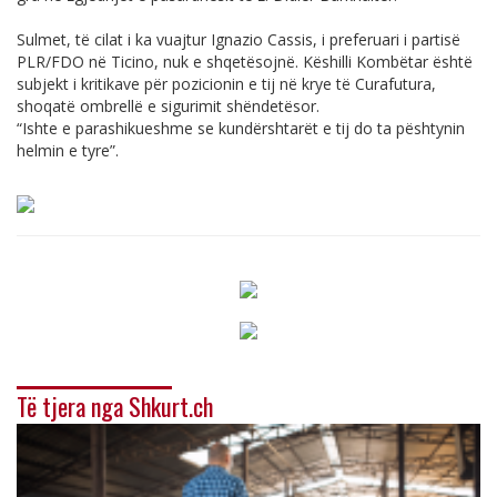
Sulmet, të cilat i ka vuajtur Ignazio Cassis, i preferuari i partisë
PLR/FDO në Ticino, nuk e shqetësojnë. Këshilli Kombëtar është
subjekt i kritikave për pozicionin e tij në krye të Curafutura,
shoqatë ombrellë e sigurimit shëndetësor.
“Ishte e parashikueshme se kundërshtarët e tij do ta pështynin
helmin e tyre”.
Të tjera nga Shkurt.ch