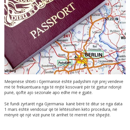
Meqenëse shteti i Gjermanisë është padyshim një prej vendeve
më të frekuentuara nga të rinjtë kosovarë për të gjetur ndonjë
punë, qoftë ajo sezonale apo edhe më e gjatë.
Së fundi zyrtarët nga Gjermania kanë bërë të ditur se nga data
1 mars është vendosur që të lehtësohen këto procedura, në
mënyrë që një vizë pune të arrihet të merret më shpejtë.