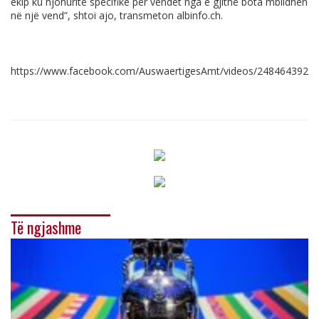
ekip ku njohuritë specifike për vendet nga e gjithë bota mblidhen
në një vend”, shtoi ajo, transmeton
albinfo.ch
.
https://www.facebook.com/AuswaertigesAmt/videos/2484643928
Të ngjashme