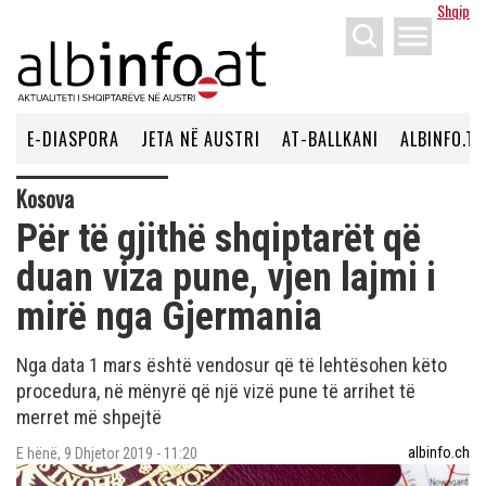
Shqip
menu
E-DIASPORA
JETA NË AUSTRI
AT-BALLKANI
ALBINFO.TV
Kosova
Për të gjithë shqiptarët që
duan viza pune, vjen lajmi i
mirë nga Gjermania
Nga data 1 mars është vendosur që të lehtësohen këto
procedura, në mënyrë që një vizë pune të arrihet të
merret më shpejtë
albinfo.ch
E hënë, 9 Dhjetor 2019 - 11:20