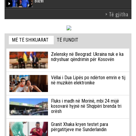
Bazel
> Të gjitha
MË TË SHIKUARAT
TË FUNDIT
Zelensky në Beograd: Ukraina nuk e ka
ndryshuar qëndrimin për Kosovën
Vëllai i Dua Lipës po ndërton emrin e tij
në muzikën elektronike
Fluks i madh në Morinë, mbi 24 mijë
kosovarë hyjnë në Shqipëri brenda tri
orësh
Granit Xhaka kryen testet para
përgatitjeve me Sunderlandin