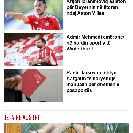
Arijon Ibrahimoviq asiston
për Bayernin në fitoren
ndaj Aston Villas
ZVICËR
Admir Mehmedi emërohet
në bordin sportiv të
Winterthurit
Rasti i kosovarit shtyn
Aargaun të ndryshojë
manualin për dhënien e
pasaportës
JETA NË AUSTRI