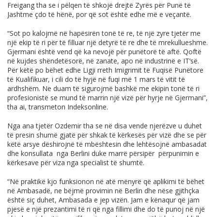
Freigang tha se i pëlqen të shkojë drejtë Zyrës për Punë të
Jashtme çdo të hënë, por që sot është edhe më e veçantë.
“Sot po kalojmë në hapësirën tonë të re, të një zyre tjetër me
një ekip të ri për të filluar një detyrë të re dhe të mrekullueshme.
Gjermani është vend që ka nevojë për punëtorë të aftë. Qoftë
në kujdes shëndetësorë, në zanate, apo në industrinë e IT’së.
Për këtë po bëhet edhe Ligji rreth Imigrimit të Fuqisë Punëtore
të Kualifikuar, i cili do të hyjë në fuqi më 1 mars të vitit të
ardhshëm. Ne duam të sigurojmë bashkë me ekipin tonë të ri
profesionistë se mund të marrin një vizë për hyrje në Gjermani”,
tha ai, transmeton Indeksonline.
Nga ana tjetër Ozdemir tha se në disa vende njerëzve u duhet
të presin shumë gjatë për shkak të kërkesës për vizë dhe se për
këtë arsye dëshirojnë të mbështesin dhe lehtësojnë ambasadat
dhe konsullata nga Berlini duke marrë përsipër përpunimin e
kërkesave për viza nga specialist të shumtë.
“Në praktikë kjo funksionon në atë mënyrë që aplikimi të bëhet
në Ambasadë, ne bëjmë provimin në Berlin dhe nëse gjithçka
është siç duhet, Ambasada e jep vizën. Jam e kënaqur që jam
pjesë e një prezantimi të ri që nga fillimi dhe do të punoj në një