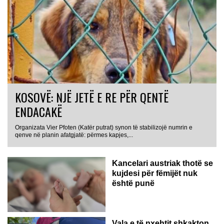
KOSOVË: NJË JETË E RE PËR QENTË
ENDACAKË
Organizata Vier Pfoten (Katër putrat) synon të stabilizojë numrin e
qenve në planin afatgjatë: përmes kapjes,...
Kancelari austriak thotë se
kujdesi për fëmijët nuk
është punë
Vala e të nxehtit shkakton