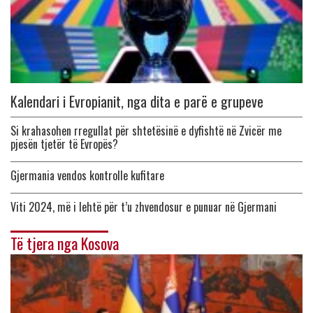
Kalendari i Evropianit, nga dita e parë e grupeve
Si krahasohen rregullat për shtetësinë e dyfishtë në Zvicër me
pjesën tjetër të Evropës?
Gjermania vendos kontrolle kufitare
Viti 2024, më i lehtë për t’u zhvendosur e punuar në Gjermani
Të tjera nga Kosova