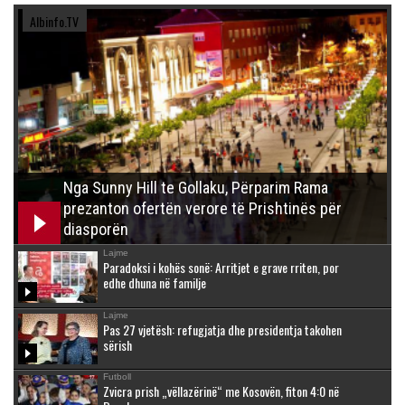
Albinfo.TV
Nga Sunny Hill te Gollaku, Përparim Rama
prezanton ofertën verore të Prishtinës për
diasporën
Lajme
Paradoksi i kohës sonë: Arritjet e grave rriten, por
edhe dhuna në familje
Lajme
Pas 27 vjetësh: refugjatja dhe presidentja takohen
sërish
Futboll
Zvicra prish „vëllazërinë“ me Kosovën, fiton 4:0 në