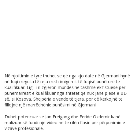
Në njoftimin e tyre thuhet se që nga kjo datë në Gjermani hynë
në fuqi rregulla të reja rreth imigrimit të fuqisë punëtorë të
kualifikuar. Ligji i ri zgjeron mundësinë tashmë ekzistuese për
punëmarrësit e kualifikuar nga shtetet që nuk janë pjesë e BE-
së, si Kosova, Shqipëria e vende të tjera, por që kërkojnë të
fillojnë një marrëdhënie punësimi në Gjermani.
Duhet potencuar se Jan Freigang dhe Feride Ozdemir kanë
realizuar së fundi një video në të cilën flasin për përpunimin e
vizave profesionale.