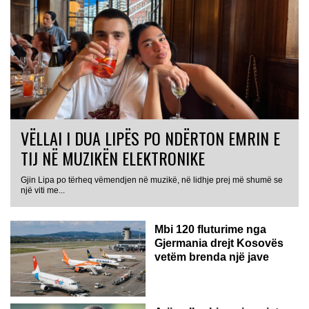
VËLLAI I DUA LIPËS PO NDËRTON EMRIN E
TIJ NË MUZIKËN ELEKTRONIKE
Gjin Lipa po tërheq vëmendjen në muzikë, në lidhje prej më shumë se
GJERMANI
një viti me...
Mbi 120 fluturime nga
Gjermania drejt Kosovës
vetëm brenda një jave