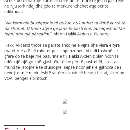
Ai nuk do ta harrojë kurrë se çfarë do të thotë të jesh i pastrehë
në Nju Jork ndaj dhe çdo të mërkurë kthehet atje për të
ndihmuar.
“
Ne kemi një buzëqeshje të bukur, nuk duhet ta lëmë kurrë të
na shuhet. U them atyre që janë të pastrehë, buzëqeshni! Më
jepni dhe një përqafim!
“, shton Hakki Akdeniz, filantrop.
Hakki Akdeniz thotë se paratë shkojnë e vijnë dhe vlera e tyre
matet me atë që mbetet pasi shpenzohen. Ai e di tashmë se
çfarë do të bëjë me pasurinë e tij. Hakki Akdeniz planifikon të
ndërtojë një godinë gjashtëkatëshe për të pastrehët, ku ata
mund të jetojnë e të studiojnë, sepse ndonjëherë gjithçka që i
nevojitet një njeriu është vetëm dikush që beson tek ai, shkruan
VOA, përcjell
albinfo.ch