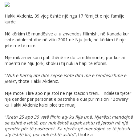
Hakki Akdeniz, 39 vjeç është një nga 17 fëmijët e një familje
kurde.
Në kërkim të mundësive ai u zhvendos fillimisht në Kanada kur
ishte adolesht dhe në vitin 2001 në Nju Jork, në kërkim të një
jete më të mirë.
Një mik amerikan i pati thënë se do ta ndihmonte, por kur ai
mbërriti në Nju Jork, shoku i tij nuk ia hapi telefonin.
“
Nuk e harroj atë ditë sepse ishte dita më e rëndësishme e
jetës
“, thotë Hakki Akdeniz.
Një motel i lirë apo një stol në një stacion treni…. ndalesa tjetër
një qendër për personat e pastrehë e quajtur misioni “Bowery”
ku Hakki Akdeniz kaloi plot tre muaj.
“
Rreth 25 apo 30 vetë flinin aty ku flija unë. Njerëzit mendojnë
se është e lehtë, por nuk është aspak ashtu të jetosh në një
qendër për të pastrehët. Ka njerëz që mendojnë se të jetosh
aty është liri, por nuk është ashtu
“, thotë ai.