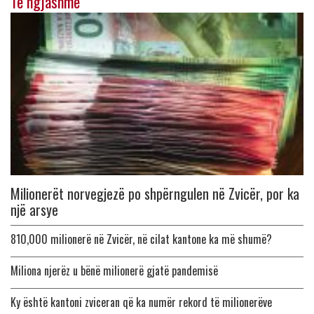
Të ngjashme
Milionerët norvegjezë po shpërngulen në Zvicër, por ka
një arsye
810,000 milionerë në Zvicër, në cilat kantone ka më shumë?
Miliona njerëz u bënë milionerë gjatë pandemisë
Ky është kantoni zviceran që ka numër rekord të milionerëve