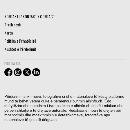
KONTAKTI / KONTAKT / CONTACT
Rreth nesh
Karta
Politika e Privatësisë
Kushtet e Përdorimit
FOLLOW US:
Përdorimi i shkrimeve, fotografive si dhe materialeve të kësaj platforme
mund të bëhet vetëm duke e përmendur burimin albinfo.ch. Cdo
shfrytëzim dhe riprodhim i tyre pa lejen e albinfo.ch është i ndaluar dhe
përbën shkelje e të drejtave autoriale. Redaksia e mban të drejtën për
mosbotimin dhe moskthminin e dorëshkrimeve, fotografive apo
materialeve të tjera të dërguara.