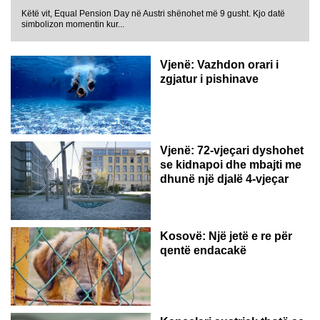
Këtë vit, Equal Pension Day në Austri shënohet më 9 gusht. Kjo datë
simbolizon momentin kur...
Vjenë: Vazhdon orari i
zgjatur i pishinave
Vjenë: 72-vjeçari dyshohet
se kidnapoi dhe mbajti me
dhunë një djalë 4-vjeçar
Kosovë: Një jetë e re për
qentë endacakë