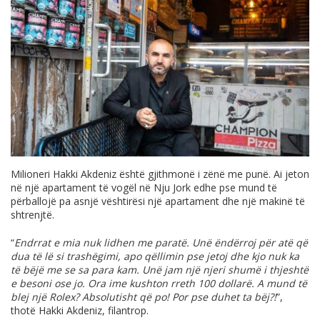
Milioneri Hakki Akdeniz është gjithmonë i zënë me punë. Ai jeton
në një apartament të vogël në Nju Jork edhe pse mund të
përballojë pa asnjë vështirësi një apartament dhe një makinë të
shtrenjtë.
“
Endrrat e mia nuk lidhen me paratë. Unë ëndërroj për atë që
dua të lë si trashëgimi, apo qëllimin pse jetoj dhe kjo nuk ka
të bëjë me se sa para kam. Unë jam një njeri shumë i thjeshtë
e besoni ose jo. Ora ime kushton rreth 100 dollarë. A mund të
blej një Rolex? Absolutisht që po! Por pse duhet ta bëj?!
”,
thotë Hakki Akdeniz, filantrop.