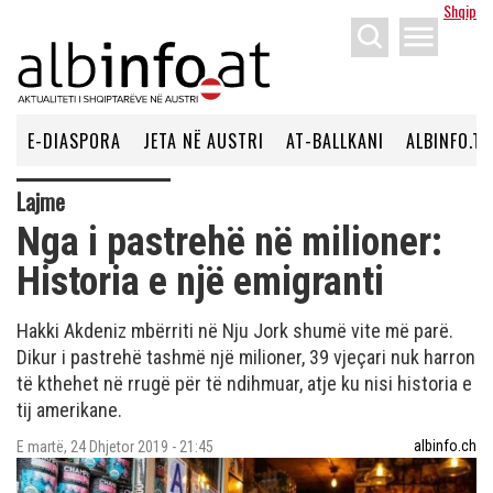
Shqip
menu
E-DIASPORA
JETA NË AUSTRI
AT-BALLKANI
ALBINFO.TV
Lajme
Nga i pastrehë në milioner:
Historia e një emigranti
Hakki Akdeniz mbërriti në Nju Jork shumë vite më parë.
Dikur i pastrehë tashmë një milioner, 39 vjeçari nuk harron
të kthehet në rrugë për të ndihmuar, atje ku nisi historia e
tij amerikane.
albinfo.ch
E martë, 24 Dhjetor 2019 - 21:45