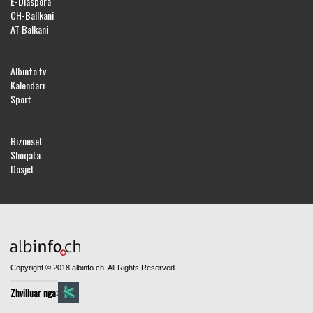
E-Diaspora
CH-Ballkani
AT Balkani
Albinfo.tv
Kalendari
Sport
Bizneset
Shoqata
Dosjet
Copyright © 2018 albinfo.ch. All Rights Reserved.
Zhvilluar nga: