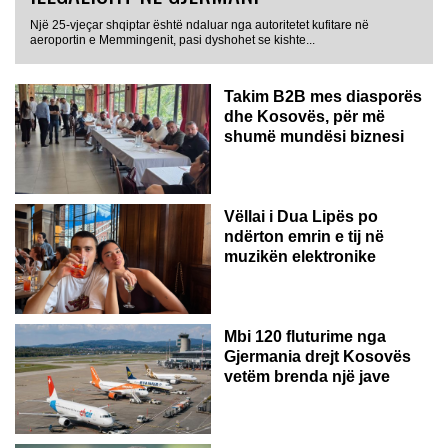
Një 25-vjeçar shqiptar është ndaluar nga autoritetet kufitare në
aeroportin e Memmingenit, pasi dyshohet se kishte...
Takim B2B mes diasporës
dhe Kosovës, për më
shumë mundësi biznesi
Vëllai i Dua Lipës po
ndërton emrin e tij në
muzikën elektronike
GJERMANI
Mbi 120 fluturime nga
Gjermania drejt Kosovës
vetëm brenda një jave