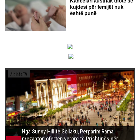
Kancelari austriak thotë se
kujdesi për fëmijët nuk
është punë
Albinfo.TV
Nga Sunny Hill te Gollaku, Përparim Rama
prezanton ofertën verore të Prishtinës për