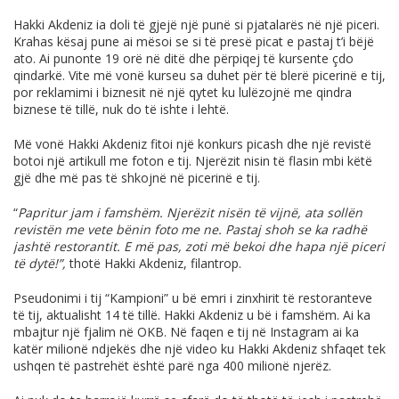
Hakki Akdeniz ia doli të gjejë një punë si pjatalarës në një piceri.
Krahas kësaj pune ai mësoi se si të presë picat e pastaj t’i bëjë
ato. Ai punonte 19 orë në ditë dhe përpiqej të kursente çdo
qindarkë. Vite më vonë kurseu sa duhet për të blerë picerinë e tij,
por reklamimi i biznesit në një qytet ku lulëzojnë me qindra
biznese të tillë, nuk do të ishte i lehtë.
Më vonë Hakki Akdeniz fitoi një konkurs picash dhe një revistë
botoi një artikull me foton e tij. Njerëzit nisin të flasin mbi këtë
gjë dhe më pas të shkojnë në picerinë e tij.
“
Papritur jam i famshëm. Njerëzit nisën të vijnë, ata sollën
revistën me vete bënin foto me ne. Pastaj shoh se ka radhë
jashtë restorantit. E më pas, zoti më bekoi dhe hapa një piceri
të dytë!”,
thotë Hakki Akdeniz, filantrop.
Pseudonimi i tij “Kampioni” u bë emri i zinxhirit të restoranteve
të tij, aktualisht 14 të tillë. Hakki Akdeniz u bë i famshëm. Ai ka
mbajtur një fjalim në OKB. Në faqen e tij në Instagram ai ka
katër milionë ndjekës dhe një video ku Hakki Akdeniz shfaqet tek
ushqen të pastrehët është parë nga 400 milionë njerëz.