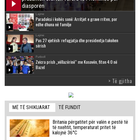
diasporën
Lajme
Paradoksi i kohës sonë: Arritjet e grave rriten, por
edhe dhuna në familje
Lajme
Pas 27 vjetësh: refugjatja dhe presidentja takohen
sërish
Futboll
Zvicra prish „vëllazërinë“ me Kosovën, fiton 4:0 në
Bazel
> Të gjitha
MË TË SHIKUARAT
TË FUNDIT
Britania përgatitet për valën e pestë të
të nxehtit, temperaturat pritet të
kalojnë 36°C