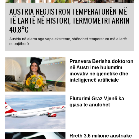
AUSTRIA REGJISTRON TEMPERATURËN MË
TË LARTË NË HISTORI, TERMOMETRI ARRIN
40.8°C
Austria në alarm nga vapa ekstreme, shënohet temperatura më e lartë
AUSTRI
ndonjëherë...
Pranvera Berisha doktoron
në Austri me hulumtim
inovativ në gjenetikë dhe
inteligjencë artificiale
Fluturimi Graz-Vjenë ka
gjasa të anulohet
Rreth 3.6 milionë austriakë