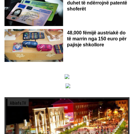
duhet të ndërrojnë patentë
shoferët
48,000 fëmijë austriakë do
të marrin nga 150 euro për
pajisje shkollore
Albinfo.TV