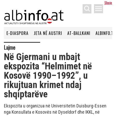
Shqip
menu
E-DIASPORA
JETA NË AUSTRI
AT-BALLKANI
ALBINFO.TV
Lajme
Në Gjermani u mbajt
ekspozita “Helmimet në
Kosovë 1990–1992”, u
rikujtuan krimet ndaj
shqiptarëve
Ekspozita u organizua në Universitetin Duisburg-Essen
nga Konsullata e Kosovës në Dyseldorf dhe IKKL, në