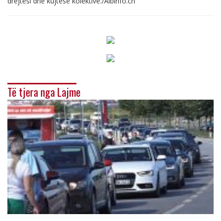
drejtësi dhe kujtesë kolektive./
Albinfo.ch
Të tjera nga Lajme