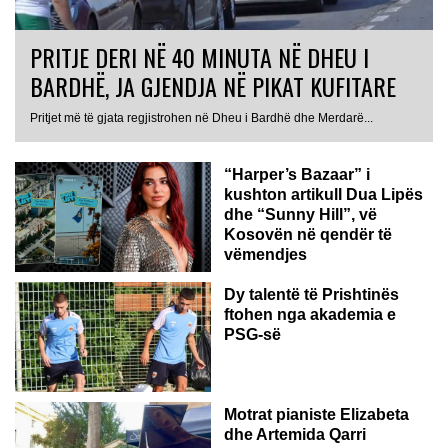
PRITJE DERI NË 40 MINUTA NË DHEU I
BARDHË, JA GJENDJA NË PIKAT KUFITARE
Pritjet më të gjata regjistrohen në Dheu i Bardhë dhe Merdarë...
“Harper’s Bazaar” i
kushton artikull Dua Lipës
dhe “Sunny Hill”, vë
Kosovën në qendër të
vëmendjes
Dy talentë të Prishtinës
ftohen nga akademia e
PSG-së
ROMË
Motrat pianiste Elizabeta
dhe Artemida Qarri