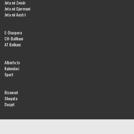
Jeta në Zvicër
Jeta në Gjermani
Jeta në Austri
E-Diaspora
CH-Ballkani
AT Balkani
Albinfo.tv
Kalendari
Sport
Bizneset
Shoqata
Dosjet