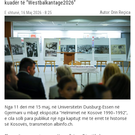
kuadër të “Westbalkantage2026”
Autor: Drin Reçica
E shtunë, 16 Maj 2026 - 8:25
Nga 11 deri më 15 maj, në Universitetin
Duisburg-Essen
në
Gjermani u mbajt ekspozita “
Helmimet në Kosovë 1990–1992
”,
e cila solli para publikut një nga kapitujt më të errët të historisë
së Kosovës, transmeton
albinfo.ch
.