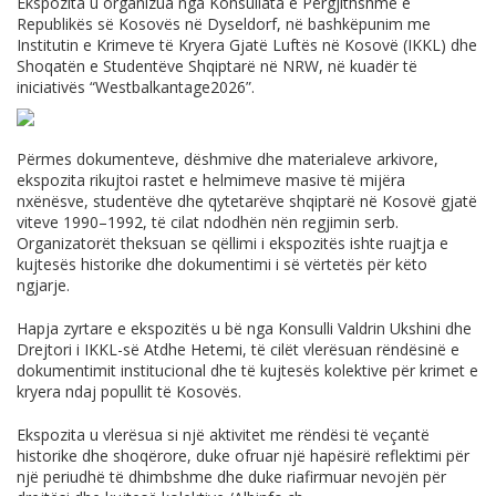
Ekspozita u organizua nga
Konsullata e Përgjithshme e
Republikës së Kosovës në Dyseldorf
, në bashkëpunim me
Institutin e Krimeve të Kryera Gjatë Luftës në Kosovë (IKKL)
dhe
Shoqatën e Studentëve Shqiptarë në NRW
, në kuadër të
iniciativës
“Westbalkantage2026”
.
Përmes dokumenteve, dëshmive dhe materialeve arkivore,
ekspozita rikujtoi rastet e helmimeve masive të mijëra
nxënësve, studentëve dhe qytetarëve shqiptarë në Kosovë gjatë
viteve 1990–1992, të cilat ndodhën nën regjimin serb.
Organizatorët theksuan se qëllimi i ekspozitës ishte ruajtja e
kujtesës historike dhe dokumentimi i së vërtetës për këto
ngjarje.
Hapja zyrtare e ekspozitës u bë nga Konsulli
Valdrin Ukshini
dhe
Drejtori i IKKL-së
Atdhe Hetemi
, të cilët vlerësuan rëndësinë e
dokumentimit institucional dhe të kujtesës kolektive për krimet e
kryera ndaj popullit të Kosovës.
Ekspozita u vlerësua si një aktivitet me rëndësi të veçantë
historike dhe shoqërore, duke ofruar një hapësirë reflektimi për
një periudhë të dhimbshme dhe duke riafirmuar nevojën për