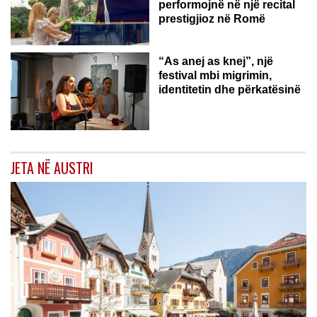
performojnë në një recital
prestigjioz në Romë
“As anej as knej”, një
festival mbi migrimin,
identitetin dhe përkatësinë
JETA NË AUSTRI