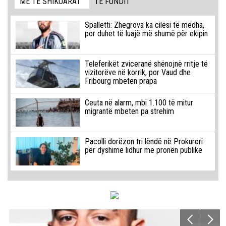
MË TË SHIKUARAT
TË FUNDIT
Spalletti: Zhegrova ka cilësi të mëdha,
por duhet të luajë më shumë për ekipin
Teleferikët zviceranë shënojnë rritje të
vizitorëve në korrik, por Vaud dhe
Fribourg mbeten prapa
Ceuta në alarm, mbi 1.100 të mitur
migrantë mbeten pa strehim
Pacolli dorëzon tri lëndë në Prokurori
për dyshime lidhur me pronën publike