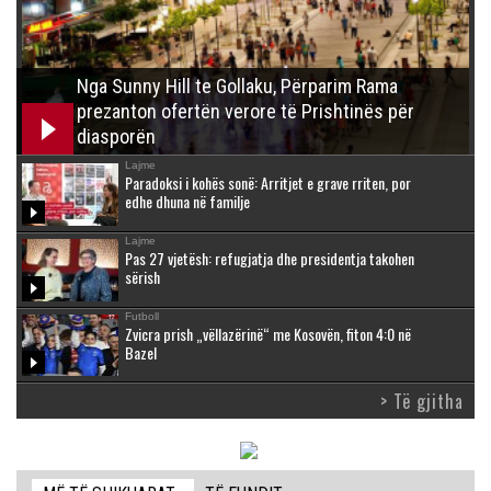
Nga Sunny Hill te Gollaku, Përparim Rama
prezanton ofertën verore të Prishtinës për
diasporën
Lajme
Paradoksi i kohës sonë: Arritjet e grave rriten, por
edhe dhuna në familje
Lajme
Pas 27 vjetësh: refugjatja dhe presidentja takohen
sërish
Futboll
Zvicra prish „vëllazërinë“ me Kosovën, fiton 4:0 në
Bazel
> Të gjitha