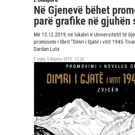
Në Gjenevë bëhet promo
parë grafike në gjuhën
Më 13.12.2019, në lokalet e Universitetit të G
promovimi i librit "Dimri i Gjatë i vitit 1945-Tiva
Dardan Luta
E enjte, 5 Dhjetor 2019 - 12:20