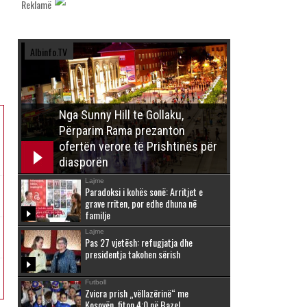
Reklamë
Albinfo.TV
Nga Sunny Hill te Gollaku,
Përparim Rama prezanton
ofertën verore të Prishtinës për
diasporën
Lajme
Paradoksi i kohës sonë: Arritjet e
grave rriten, por edhe dhuna në
familje
Lajme
Pas 27 vjetësh: refugjatja dhe
presidentja takohen sërish
Futboll
Zvicra prish „vëllazërinë“ me
Kosovën, fiton 4:0 në Bazel