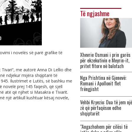
Të ngjashme
vimi i novelës së parë grafike të
Xhevrie Osmani i prin garës
për ekzekutivin e Meyrin-it,
pritet fitore në balotazh
5: Tivari”, me autorë Anna Di Lellio dhe
anë ndjekur mijëra shqiptarë të
Nga Prishtina në Gjenevë:
 1945. Ilustrimet e Lutës, së bashku me
Romani i Apollonit flet
ë novelë prej 145 faqesh, që sjell
frëngjisht
në atë që njihet si Masakra e Tivarit.
ë një artikull kushtuar kësaj novele,
Vehbi Kryeziu: Dua të jem nj
zë që përfaqëson edhe
shqiptarët
“Angazhohem për cilësi të