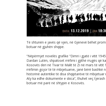
Të shtunën e javës që vjen, në Gjenevë bëhet promo
botuar në gjuhën shqipe.
“Nëpërmjet novelës grafike “Dimri i gjatë i vitit 194
Dardan Lutën, shpaloset rrëfimi i gjithë rrugës që k
Kosovës deri në Tivar të Malit të Zi në mars të vitit
rrëfimin gojor të të mbijetuarve, janë bërë bashkë n
historinë autentike të disa shqiptarëve të mbijetuar 
Aty ka edhe dokumente e skica”, thuhet veç tjerash n
botuar më parë në shtypin e Kosovës.