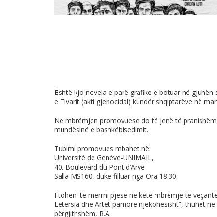
Është kjo novela e parë grafike e botuar në gjuhën 
e Tivarit (akti gjenocidal) kundër shqiptarëve në mars
Në mbrëmjen promovuese do të jenë të pranishëm aut
mundësinë e bashkëbisedimit.
Tubimi promovues mbahet në:
Université de Genève-UNIMAIL,
40. Boulevard du Pont d’Arve
Salla MS160, duke filluar nga Ora 18.30.
Ftoheni të merrni pjesë në këtë mbrëmje të veçantë
Letërsia dhe Artet pamore njëkohësisht”, thuhet në 
përgjithshëm, R.A.