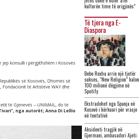
jetës duke e ndier afër
kulturën time të origjinës”
Të tjera nga E-
Diaspora
 jep konsulli i përgjithshëm i Kosovës
Bebe Rexha arrin një tjetër
sukses, “New Religion” kalon
ë Republikës së Kosovës, Dhomës së
100 milionë dëgjime në
, Fondacionit të Artistëve WAY dhe
Spotify
Ekstradohet nga Spanja në
tetit të Gjenevës – UNIMAIL, do të
Kosovë i kërkuari për vrasje
-Tivari”, nga autorët; Anna Di Lellio
në tentativë
Aksidenti tragjik në
Gjermani, ambasadori Ajeti: