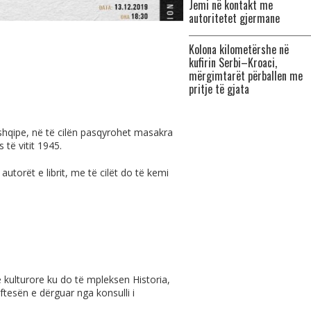
Jemi në kontakt me
autoritetet gjermane
Kolona kilometërshe në
kufirin Serbi–Kroaci,
mërgimtarët përballen me
pritje të gjata
shqipe, në të cilën pasqyrohet masakra
 të vitit 1945.
orët e librit, me të cilët do të kemi
 kulturore ku do të mpleksen Historia,
ftesën e dërguar nga konsulli i