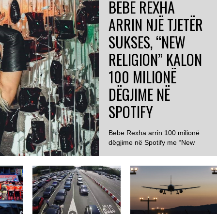
BEBE REXHA
ARRIN NJË TJETËR
SUKSES, “NEW
RELIGION” KALON
100 MILIONË
DËGJIME NË
SPOTIFY
Bebe Rexha arrin 100 milionë
dëgjime në Spotify me “New
Religion” ...