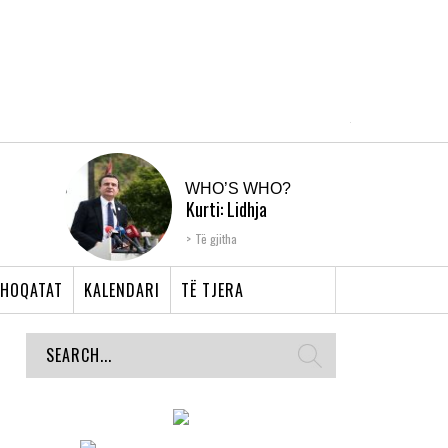
WHO’S WHO?
Kurti: Lidhja
Shqiptare e Prizrenit,
Të gjitha
nyja që bashkoi �...
HOQATAT
KALENDARI
TË TJERA