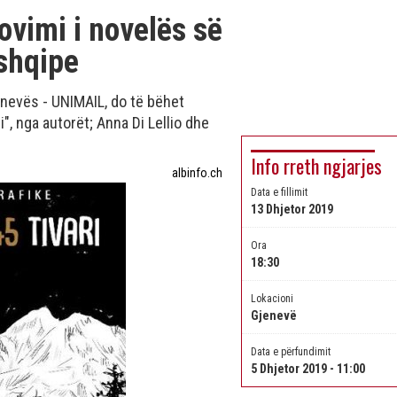
vimi i novelës së
 shqipe
jenevës - UNIMAIL, do të bëhet
ri", nga autorët; Anna Di Lellio dhe
Info rreth ngjarjes
albinfo.ch
Data e fillimit
13 Dhjetor 2019
Ora
18:30
Lokacioni
Gjenevë
Data e përfundimit
5 Dhjetor 2019 - 11:00