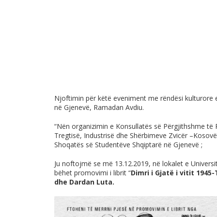
Njoftimin për këtë eveniment me rëndësi kulturore e
në Gjenevë, Ramadan Avdiu.
“Nën organizimin e Konsullatës së Përgjithshme t
Tregtisë, Industrisë dhe Shërbimeve Zvicër –Kosovë
Shoqatës së Studentëve Shqiptarë në Gjenevë ;
Ju noftojmë se më 13.12.2019, në lokalet e Universi
bëhet promovimi i librit “
Dimri i Gjatë i vitit 1945
dhe Dardan Luta.