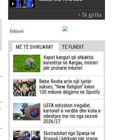
> Të gjitha
Reklamë
MË TË SHIKUARAT
TË FUNDIT
Kapet kanguri që shkaktoi
kureshtje në Aargau, misteri
për pronarin mbetet
Bebe Rexha arrin një tjetër
sukses, “New Religion” kalon
100 milionë dëgjime në Spotify
UEFA ndryshon rregullat,
ë
kartonët e verdhë dhe koha e
ndeshjes me risi nga sezoni
2026/27
Ekstradohet nga Spanja në
Kosovë i kërkuari për vrasje