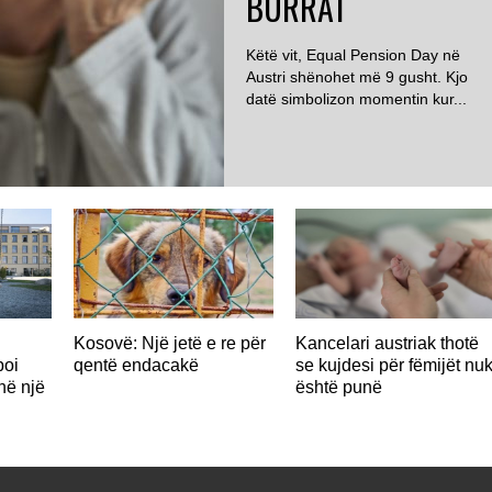
BURRAT
Këtë vit, Equal Pension Day në
Austri shënohet më 9 gusht. Kjo
datë simbolizon momentin kur...
Kosovë: Një jetë e re për
Kancelari austriak thotë
poi
qentë endacakë
se kujdesi për fëmijët nu
në një
është punë