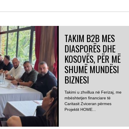
TAKIM B2B MES
DIASPORËS DHE
KOSOVËS, PËR MË
SHUMË MUNDËSI
BIZNESI
Takimi u zhvillua në Ferizaj, me
mbështetjen financiare të
Caritasit Zviceran përmes
Projektit HOME...
ZVICËR