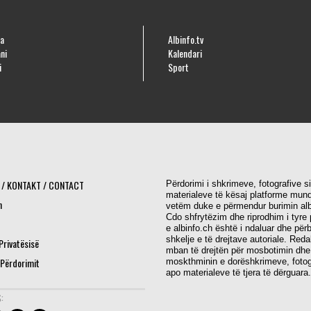
a
Albinfo.tv
ni
Kalendari
i
Sport
 / KONTAKT / CONTACT
Përdorimi i shkrimeve, fotografive s
materialeve të kësaj platforme mund
h
vetëm duke e përmendur burimin alb
Cdo shfrytëzim dhe riprodhim i tyre 
e albinfo.ch është i ndaluar dhe për
shkelje e të drejtave autoriale. Red
 Privatësisë
mban të drejtën për mosbotimin dhe
 Përdorimit
moskthminin e dorëshkrimeve, fotog
apo materialeve të tjera të dërguara.
: