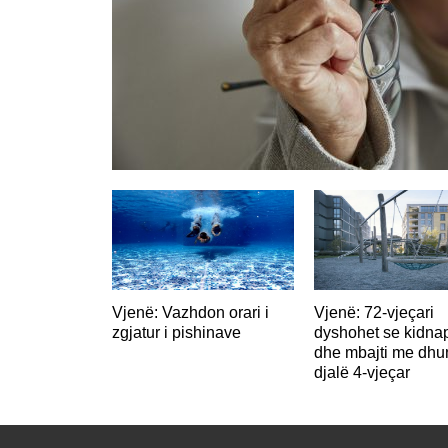
Vjenë: Vazhdon orari i
Vjenë: 72-vjeçari
zgjatur i pishinave
dyshohet se kidna
dhe mbajti me dhu
djalë 4-vjeçar