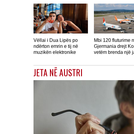
Vëllai i Dua Lipës po
Mbi 120 fluturime 
ndërton emrin e tij në
Gjermania drejt K
muzikën elektronike
vetëm brenda një 
JETA NË AUSTRI