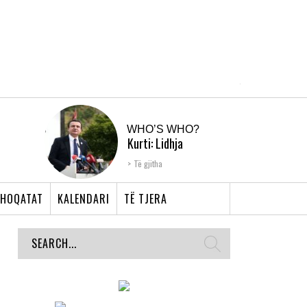
WHO’S WHO?
Kurti: Lidhja
Shqiptare e Prizrenit,
Të gjitha
nyja që bashkoi �...
HOQATAT
KALENDARI
TË TJERA