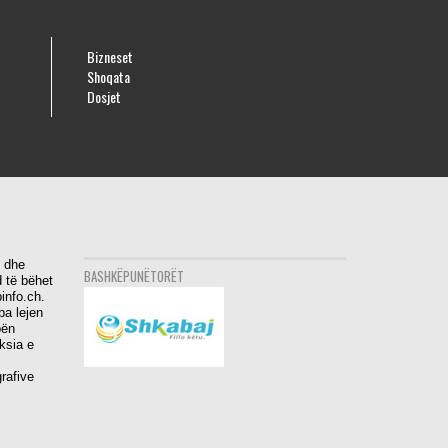
Bizneset
Shoqata
Dosjet
i dhe
BASHKËPUNËTORËT
 të bëhet
info.ch.
pa lejen
bën
aksia e
rafive