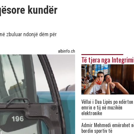
qësore kundër
anë zbuluar ndonjë dëm për
albinfo.ch
Të tjera nga Integrimi
Vëllai i Dua Lipës po ndërton
emrin e tij në muzikën
elektronike
Admir Mehmedi emërohet n
bordin sportiv të