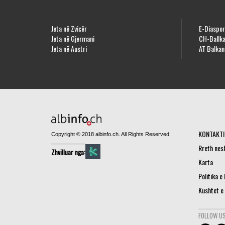
Jeta në Zvicër
E-Diaspor
Jeta në Gjermani
CH-Ballka
Jeta në Austri
AT Balkan
KONTAKTI
Copyright © 2018 albinfo.ch. All Rights Reserved.
Rreth nes
Zhvilluar nga:
Karta
Politika e
Kushtet e
FOLLOW US