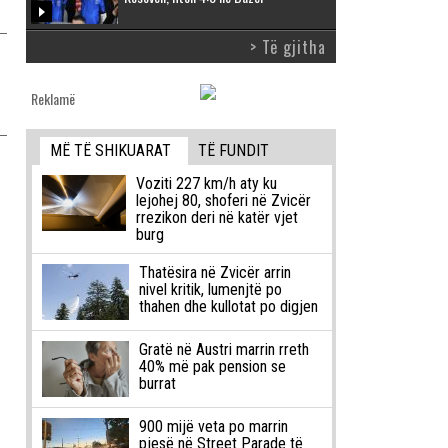
> Të gjitha
Reklamë
MË TË SHIKUARAT
TË FUNDIT
Voziti 227 km/h aty ku
lejohej 80, shoferi në Zvicër
rrezikon deri në katër vjet
burg
Thatësira në Zvicër arrin
nivel kritik, lumenjtë po
thahen dhe kullotat po digjen
Gratë në Austri marrin rreth
40% më pak pension se
burrat
900 mijë veta po marrin
pjesë në Street Parade të