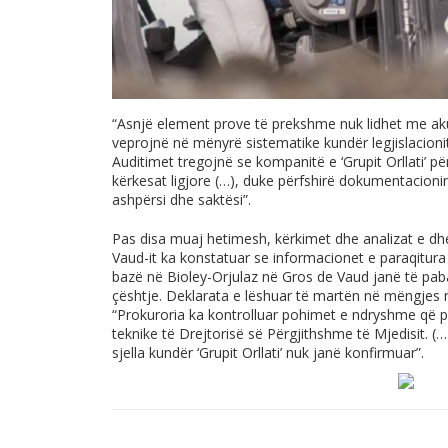
“Asnjë element prove të prekshme nuk lidhet me aku
veprojnë në mënyrë sistematike kundër legjislacionit
Auditimet tregojnë se kompanitë e ‘Grupit Orllati’ p
kërkesat ligjore (…), duke përfshirë dokumentacioni
ashpërsi dhe saktësi”.
Pas disa muaj hetimesh, kërkimet dhe analizat e dhe
Vaud-it ka konstatuar se informacionet e paraqitu
bazë në Bioley-Orjulaz në Gros de Vaud janë të pab
çështje. Deklarata e lëshuar të martën në mëngjes n
“Prokuroria ka kontrolluar pohimet e ndryshme që p
teknike të Drejtorisë së Përgjithshme të Mjedisit. (
sjella kundër ‘Grupit Orllati’ nuk janë konfirmuar”.