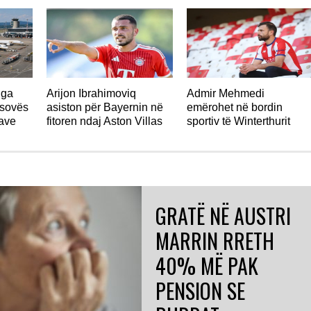
nga
Arijon Ibrahimoviq
Admir Mehmedi
osovës
asiston për Bayernin në
emërohet në bordin
jave
fitoren ndaj Aston Villas
sportiv të Winterthurit
GRATË NË AUSTRI
MARRIN RRETH
40% MË PAK
PENSION SE