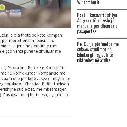
Winterthurit
Rasti i kosovarit shtyn
Aargaun të ndryshojë
manualin për dhënien e
pasaportës
zën, e cila thotë se këto kompani
 për mbrojtjen e mjedisit (…).
Rei Dunja përfundon me
ërpiqen të jenë në përputhje me
sukses studimet në
n e çdo vendi pune të zhvilluar me
Edinburgh, zgjedh të
rikthehet në atdhe
ut, Prokuroria Publike e Kantonit të
ra më 15 korrik kundër kompanisë me
azuara dhe për këtë arsye e mbyll këtë
ga prokurori Christian Buffat thekson:
ërfshijnë subjektet, me mbështetjen
…). Pas disa muaj hetimesh, dyshimet e