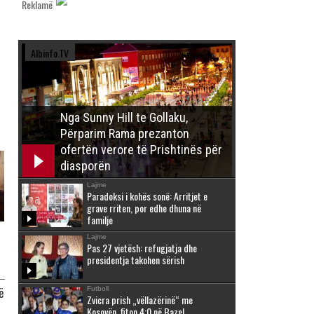
Reklamë
Albinfo.TV
Nga Sunny Hill te Gollaku,
Përparim Rama prezanton
ofertën verore të Prishtinës për
diasporën
Lajme
Paradoksi i kohës sonë: Arritjet e
grave rriten, por edhe dhuna në
familje
Lajme
Pas 27 vjetësh: refugjatja dhe
presidentja takohen sërish
Futboll
ë
Zvicra prish „vëllazërinë“ me
Kosovën, fiton 4:0 në Bazel