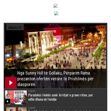
Albinfo.TV
Nga Sunny Hill te Gollaku, Përparim Rama
prezanton ofertën verore të Prishtinës për
diasporën
Lajme
Paradoksi i kohës sonë: Arritjet e grave rriten, por
edhe dhuna në familje
Lajme