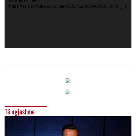
Download File:
https://vc.sporttube.com/video/2019/11/8/0JvCCCG.mp4?_=3
Të ngjashme