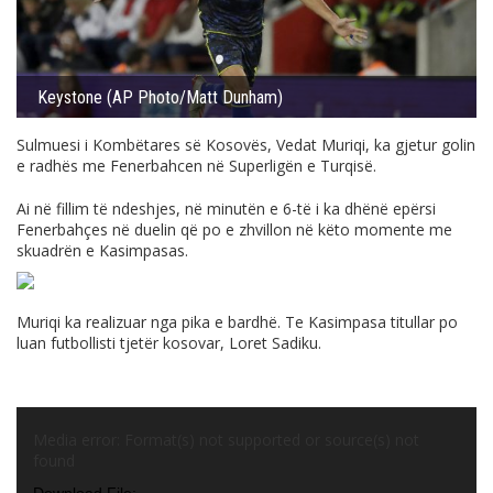
Keystone (AP Photo/Matt Dunham)
Sulmuesi i Kombëtares së Kosovës, Vedat Muriqi, ka gjetur golin
e radhës me Fenerbahcen në Superligën e Turqisë.
Ai në fillim të ndeshjes, në minutën e 6-të i ka dhënë epërsi
Fenerbahçes në duelin që po e zhvillon në këto momente me
skuadrën e Kasimpasas.
Muriqi ka realizuar nga pika e bardhë. Te Kasimpasa titullar po
luan futbollisti tjetër kosovar, Loret Sadiku.
Video
Player
Media error: Format(s) not supported or source(s) not
found