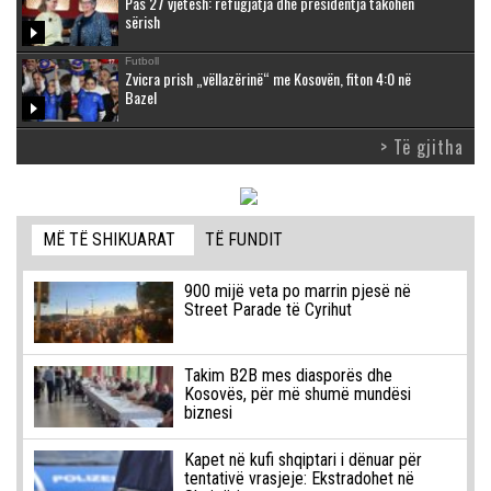
Pas 27 vjetësh: refugjatja dhe presidentja takohen
sërish
Futboll
Zvicra prish „vëllazërinë“ me Kosovën, fiton 4:0 në
Bazel
> Të gjitha
MË TË SHIKUARAT
TË FUNDIT
900 mijë veta po marrin pjesë në
Street Parade të Cyrihut
Takim B2B mes diasporës dhe
Kosovës, për më shumë mundësi
biznesi
Kapet në kufi shqiptari i dënuar për
tentativë vrasjeje: Ekstradohet në