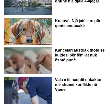
dhunë një djalë 4-vjeçar
Kosovë: Një jetë e re për
qentë endacakë
Kancelari austriak thotë se
kujdesi për fëmijët nuk
është punë
Vala e të nxehtit shkakton
më shumë konflikte në
Vjenë