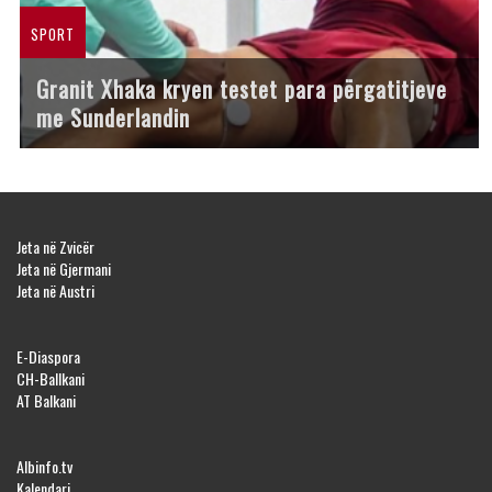
SPORT
Granit Xhaka kryen testet para përgatitjeve
me Sunderlandin
Jeta në Zvicër
Jeta në Gjermani
Jeta në Austri
E-Diaspora
CH-Ballkani
AT Balkani
Albinfo.tv
Kalendari