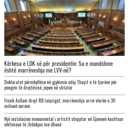
Kërkesa e LDK-së për presidentin: Sa e mundshme
është marrëveshja me LVV-në?
Deklaratat përmbyllëse në gjykimin ndaj Thaçit e të tjerëve për
pengim të drejtësisë, jepen në shtator
Fisnik Asllani drejt RB Leipzigut, marrëveshja arrin vlerën e 30
milionë eurove
Një instalacion monumental i artistit shqiptar në Gjenevë kushtuar
viktimave të zhdukjes me dhunë