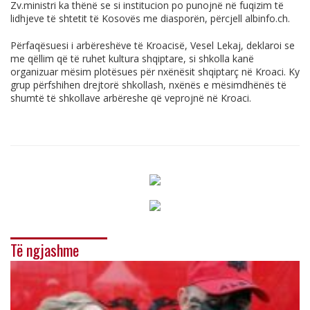
Zv.ministri ka thënë se si institucion po punojnë në fuqizim të
lidhjeve të shtetit të Kosovës me diasporën, përcjell
albinfo.ch
.
Përfaqësuesi i arbëreshëve të Kroacisë, Vesel Lekaj, deklaroi se
me qëllim që të ruhet kultura shqiptare, si shkolla kanë
organizuar mësim plotësues për nxënësit shqiptarç në Kroaci. Ky
grup përfshihen drejtorë shkollash, nxënës e mësimdhënës të
shumtë të shkollave arbëreshe që veprojnë në Kroaci.
Të ngjashme