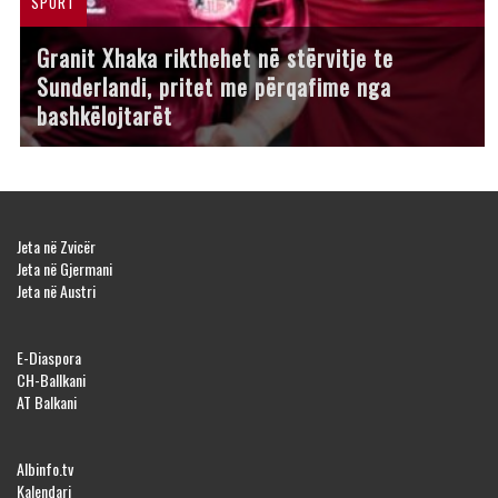
SPORT
Granit Xhaka rikthehet në stërvitje te
Sunderlandi, pritet me përqafime nga
bashkëlojtarët
Jeta në Zvicër
Jeta në Gjermani
Jeta në Austri
E-Diaspora
CH-Ballkani
AT Balkani
Albinfo.tv
Kalendari