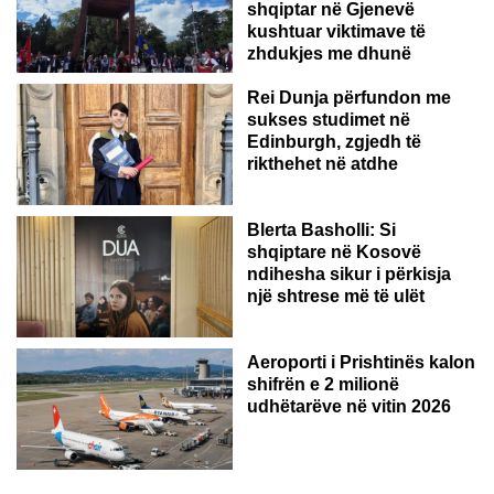
shqiptar në Gjenevë
kushtuar viktimave të
zhdukjes me dhunë
Rei Dunja përfundon me
sukses studimet në
Edinburgh, zgjedh të
rikthehet në atdhe
Blerta Basholli: Si
shqiptare në Kosovë
ndihesha sikur i përkisja
një shtrese më të ulët
Aeroporti i Prishtinës kalon
shifrën e 2 milionë
udhëtarëve në vitin 2026