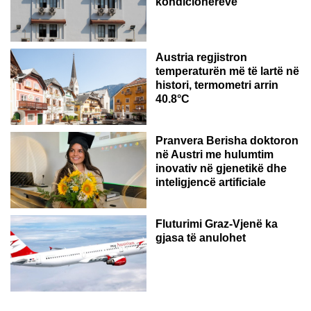
kondicionerëve
Austria regjistron
temperaturën më të lartë në
histori, termometri arrin
40.8°C
AUSTRI
Pranvera Berisha doktoron
në Austri me hulumtim
inovativ në gjenetikë dhe
inteligjencë artificiale
Fluturimi Graz-Vjenë ka
gjasa të anulohet