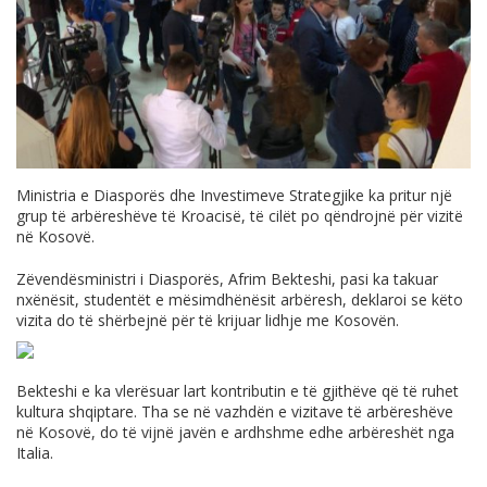
Ministria e Diasporës dhe Investimeve Strategjike ka pritur një
grup të arbëreshëve të Kroacisë, të cilët po qëndrojnë për vizitë
në Kosovë.
Zëvendësministri i Diasporës, Afrim Bekteshi, pasi ka takuar
nxënësit, studentët e mësimdhënësit arbëresh, deklaroi se këto
vizita do të shërbejnë për të krijuar lidhje me Kosovën.
Bekteshi e ka vlerësuar lart kontributin e të gjithëve që të ruhet
kultura shqiptare. Tha se në vazhdën e vizitave të arbëreshëve
në Kosovë, do të vijnë javën e ardhshme edhe arbëreshët nga
Italia.