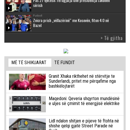
Pas 27 vjetësh: refugjatja dhe presidentja takohen
sërish
Futboll
Zvicra prish „vëllazërinë“ me Kosovën, fiton 4:0 në
Bazel
> Të gjitha
MË TË SHIKUARAT
TË FUNDIT
Granit Xhaka rikthehet në stërvitje te
Sunderlandi, pritet me përqafime nga
bashkëlojtarët
Maqedoni: Qeveria shqyrton mundësinë
e uljes së çmimit të energjisë elektrike
Lidl ndalon shitjen e pijeve të ftohta në
shishe qelqi gjatë Street Parade në