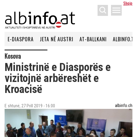
Shqip
menu
E-DIASPORA
JETA NË AUSTRI
AT-BALLKANI
ALBINFO.TV
Kosova
Ministrinë e Diasporës e
vizitojnë arbëreshët e
Kroacisë
albinfo.ch
E shtunë, 27 Prill 2019 - 16:00