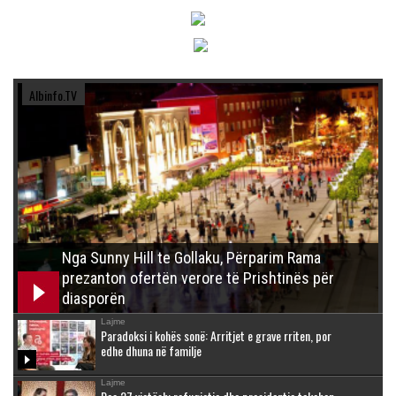
Albinfo.TV
Nga Sunny Hill te Gollaku, Përparim Rama
prezanton ofertën verore të Prishtinës për
diasporën
Lajme
Paradoksi i kohës sonë: Arritjet e grave rriten, por
edhe dhuna në familje
Lajme