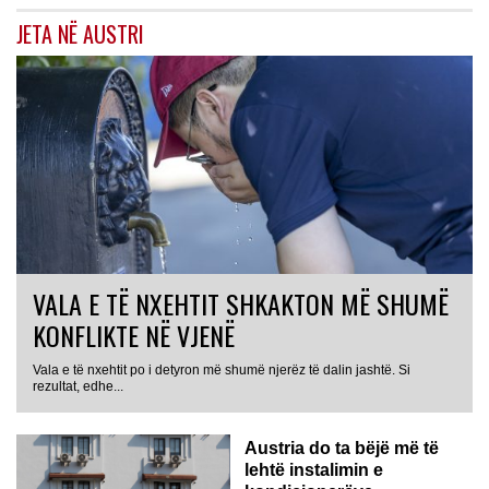
JETA NË AUSTRI
VALA E TË NXEHTIT SHKAKTON MË SHUMË
KONFLIKTE NË VJENË
Vala e të nxehtit po i detyron më shumë njerëz të dalin jashtë. Si
rezultat, edhe...
Austria do ta bëjë më të
lehtë instalimin e