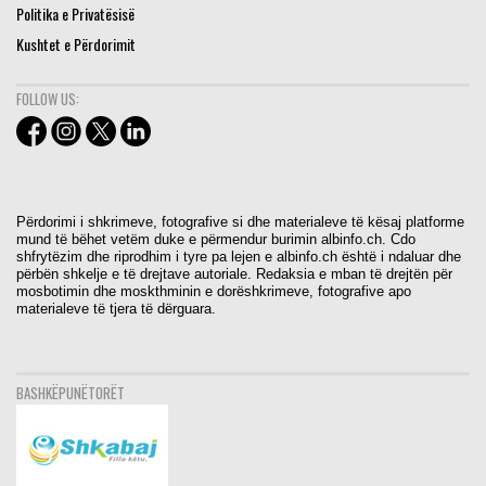
Politika e Privatësisë
Kushtet e Përdorimit
FOLLOW US:
Përdorimi i shkrimeve, fotografive si dhe materialeve të kësaj platforme
mund të bëhet vetëm duke e përmendur burimin albinfo.ch. Cdo
shfrytëzim dhe riprodhim i tyre pa lejen e albinfo.ch është i ndaluar dhe
përbën shkelje e të drejtave autoriale. Redaksia e mban të drejtën për
mosbotimin dhe moskthminin e dorëshkrimeve, fotografive apo
materialeve të tjera të dërguara.
BASHKËPUNËTORËT