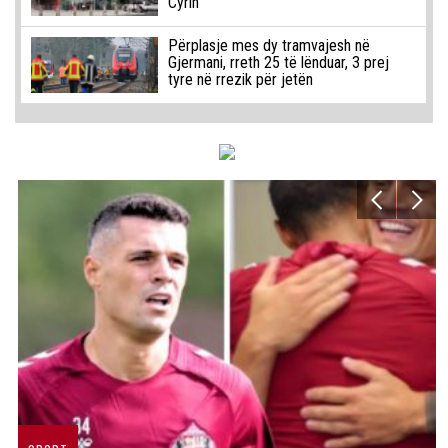
Cyrih
Përplasje mes dy tramvajesh në
Gjermani, rreth 25 të lënduar, 3 prej
tyre në rrezik për jetën