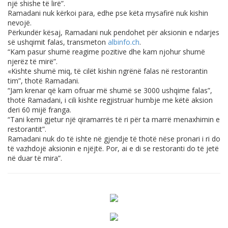
një shishe të lirë”.
Ramadani nuk kërkoi para, edhe pse këta mysafirë nuk kishin
nevojë.
Përkundër kësaj, Ramadani nuk pendohet për aksionin e ndarjes
së ushqimit falas, transmeton
albinfo.ch
.
“Kam pasur shumë reagime pozitive dhe kam njohur shumë
njerëz të mirë”.
«Kishte shumë miq, të cilët kishin ngrënë falas në restorantin
tim”, thotë Ramadani.
“Jam krenar që kam ofruar më shumë se 3000 ushqime falas”,
thotë Ramadani, i cili kishte regjistruar humbje me këtë aksion
deri 60 mijë franga.
“Tani kemi gjetur një qiramarrës të ri për ta marrë menaxhimin e
restorantit”.
Ramadani nuk do të ishte në gjendje të thotë nëse pronari i ri do
të vazhdojë aksionin e njëjtë. Por, ai e di se restoranti do të jetë
në duar të mira”.