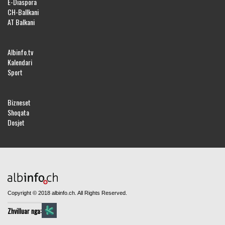
E-Diaspora
CH-Ballkani
AT Balkani
Albinfo.tv
Kalendari
Sport
Bizneset
Shoqata
Dosjet
Copyright © 2018 albinfo.ch. All Rights Reserved.
Zhvilluar nga: