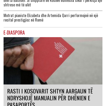
Blerta Basholli: Si shqiptare në Kosovë ndihesha sikur i përkisja një
shtrese më të ulët
Motrat pianiste Elizabeta dhe Artemida Qarri performojnë në një
recital prestigjioz në Romë
E-DIASPORA
RASTI I KOSOVARIT SHTYN AARGAUN TË
NDRYSHOJË MANUALIN PËR DHËNIEN E
PASAPORTËS