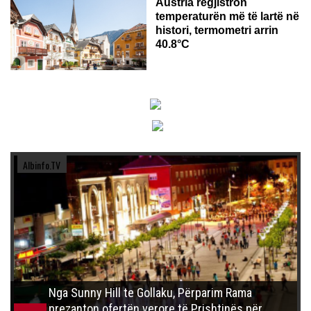
Austria regjistron
temperaturën më të lartë në
histori, termometri arrin
40.8°C
Albinfo.TV
Nga Sunny Hill te Gollaku, Përparim Rama
prezanton ofertën verore të Prishtinës për