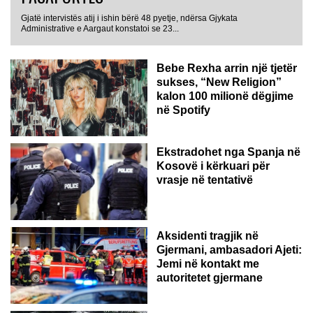
Gjatë intervistës atij i ishin bërë 48 pyetje, ndërsa Gjykata
Administrative e Aargaut konstatoi se 23...
Bebe Rexha arrin një tjetër
sukses, “New Religion”
kalon 100 milionë dëgjime
në Spotify
Ekstradohet nga Spanja në
Kosovë i kërkuari për
vrasje në tentativë
GJERMANI
Aksidenti tragjik në
Gjermani, ambasadori Ajeti:
Jemi në kontakt me
autoritetet gjermane