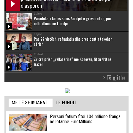
diasporën
Lajme
Paradoksi i kohës sonë: Arritjet e grave rriten, por
edhe dhuna në familje
Lajme
Pas 27 vjetësh: refugjatja dhe presidentja takohen
sërish
Futboll
Zvicra prish „vëllazërinë“ me Kosovën, fiton 4:0 në
Bazel
> Të gjitha
MË TË SHIKUARAT
TË FUNDIT
Personi fatlum fitoi 104 milionë franga
në lotarinë EuroMillions