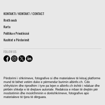
KONTAKTI / KONTAKT / CONTACT
Rreth nesh
Karta
Politika e Privatësisë
Kushtet e Përdorimit
FOLLOW US:
Përdorimi i shkrimeve, fotografive si dhe materialeve të kësaj platforme
mund të bëhet vetëm duke e përmendur burimin albinfo.ch. Cdo
shfrytëzim dhe riprodhim i tyre pa lejen e albinfo.ch është i ndaluar dhe
përbën shkelje e të drejtave autoriale. Redaksia e mban të drejtën për
mosbotimin dhe moskthminin e dorëshkrimeve, fotografive apo
materialeve të tjera të dërguara.