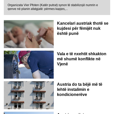
Organizata Vier Pfoten (Katër putrat) synon të stabilizojë numrin e
qenve në planin afatgjatë: përmes kapjes,...
Kancelari austriak thotë se
kujdesi për fëmijët nuk
është punë
Vala e të nxehtit shkakton
më shumë konflikte në
Vjenë
Austria do ta bëjë më të
lehtë instalimin e
kondicionerëve