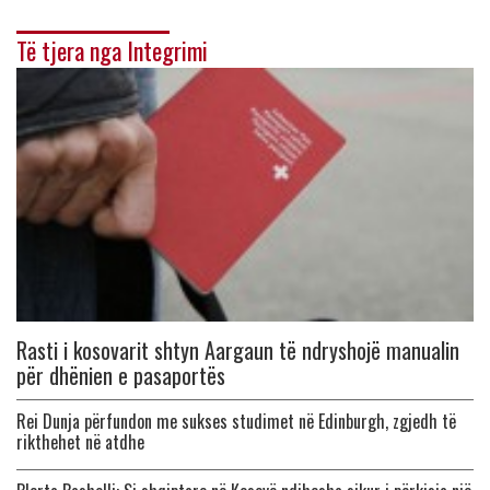
Të tjera nga Integrimi
Rasti i kosovarit shtyn Aargaun të ndryshojë manualin
për dhënien e pasaportës
Rei Dunja përfundon me sukses studimet në Edinburgh, zgjedh të
rikthehet në atdhe