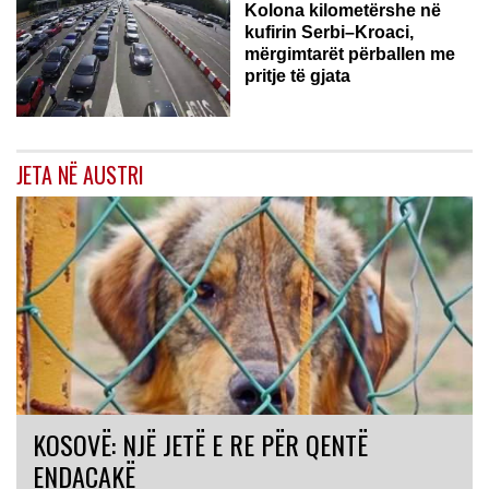
Kolona kilometërshe në
kufirin Serbi–Kroaci,
mërgimtarët përballen me
pritje të gjata
JETA NË AUSTRI
KOSOVË: NJË JETË E RE PËR QENTË
ENDACAKË