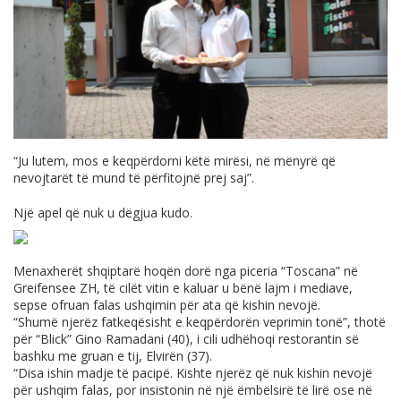
“Ju lutem, mos e keqpërdorni këtë mirësi, në mënyrë që
nevojtarët të mund të përfitojnë prej saj”.
Një apel që nuk u dëgjua kudo.
Menaxherët shqiptarë hoqën dorë nga piceria “Toscana” në
Greifensee ZH, të cilët vitin e kaluar u bënë lajm i mediave,
sepse ofruan falas ushqimin për ata që kishin nevojë.
“Shumë njerëz fatkeqësisht e keqpërdorën veprimin tonë”, thotë
për “Blick” Gino Ramadani (40), i cili udhëhoqi restorantin së
bashku me gruan e tij, Elvirën (37).
“Disa ishin madje të pacipë. Kishte njerëz që nuk kishin nevojë
për ushqim falas, por insistonin në një ëmbëlsirë të lirë ose në