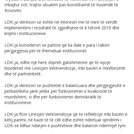
mbajtur sot, trajtoi situatёn pas konstituimit tё Kuvendit tё
Kosovёs.
LDK-ja vlerёson se ёshtё nё interesin mё tё mirё tё vendit
implementimi i rezultatit tё zgjedhjeve tё 6 tetorit 2019 dhe
krijimi i institucioneve.
LDK-ja konsideron se partisё qё ka dalё e para i takon
pёrgjegjёsia pёr tё themeluar institucionet.
LDK-ja, edhe njё herё shpreh gatishmёrinё qё tё vijojё
bisedimet me Lёvizjen Vetёvendosje, mbi bazёn e mirёbesimit
dhe tё partneritetit.
LDK-ja vlerёson se pushtetet e balancuara dhe pёrgjegjёsitё e
pёrbashkёta janё jetike pёr funksionimin e koalicionit tё
mundshёm, si dhe pёr funksionimin demokratik tё
institucioneve.
LDK-ja fton Lёvizjen Vetёvendosje qё tё reflektojё mbi bazёn e
kёtij parimi, nё bazё tё tё cilit edhe ёshtё ndёrtuar qёndrimi i
LDK-sё lidhur ndarjen e pushteteve dhe balancin ndёrmjet tyre.