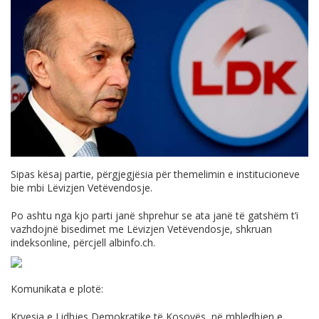
Sipas kësaj partie, përgjegjësia për themelimin e institucioneve
bie mbi Lëvizjen Vetëvendosje.
Po ashtu nga kjo parti janë shprehur se ata janë të gatshëm t’i
vazhdojnë bisedimet me Lëvizjen Vetëvendosje, shkruan
indeksonline, përcjell
albinfo.ch
.
Komunikata e plotë:
Kryesia e Lidhjes Demokratike tё Kosovёs, nё mbledhjen e