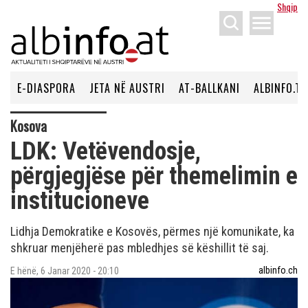
Shqip
menu
E-DIASPORA
JETA NË AUSTRI
AT-BALLKANI
ALBINFO.TV
Kosova
LDK: Vetëvendosje,
përgjegjëse për themelimin e
institucioneve
Lidhja Demokratike e Kosovës, përmes një komunikate, ka
shkruar menjëherë pas mbledhjes së këshillit të saj.
albinfo.ch
E hënë, 6 Janar 2020 - 20:10