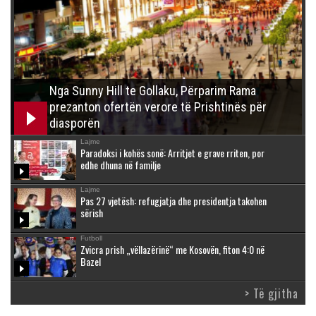
Nga Sunny Hill te Gollaku, Përparim Rama
prezanton ofertën verore të Prishtinës për
diasporën
Lajme
Paradoksi i kohës sonë: Arritjet e grave rriten, por
edhe dhuna në familje
Lajme
Pas 27 vjetësh: refugjatja dhe presidentja takohen
sërish
Futboll
Zvicra prish „vëllazërinë“ me Kosovën, fiton 4:0 në
Bazel
> Të gjitha