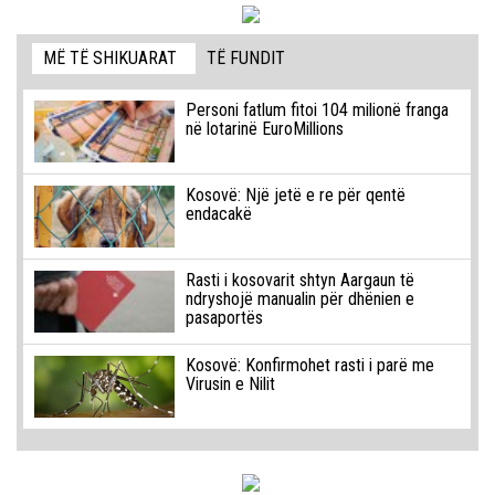
MË TË SHIKUARAT
TË FUNDIT
Personi fatlum fitoi 104 milionë franga
në lotarinë EuroMillions
Kosovë: Një jetë e re për qentë
endacakë
Rasti i kosovarit shtyn Aargaun të
ndryshojë manualin për dhënien e
pasaportës
Kosovë: Konfirmohet rasti i parë me
Virusin e Nilit