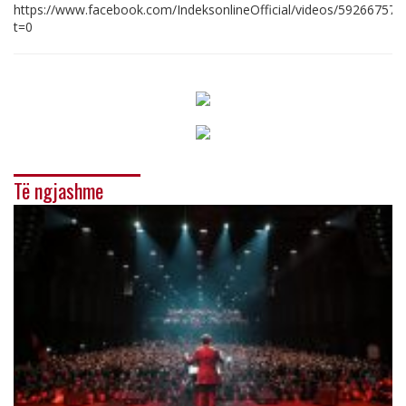
https://www.facebook.com/IndeksonlineOfficial/videos/59266757
t=0
Të ngjashme