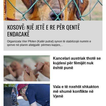
KOSOVË: NJË JETË E RE PËR QENTË
ENDACAKË
Organizata Vier Pfoten (Katër putrat) synon të stabilizojë numrin e
qenve në planin afatgjatë: përmes kapjes,...
Kancelari austriak thotë se
kujdesi për fëmijët nuk
është punë
Vala e të nxehtit shkakton
më shumë konflikte në
Vjenë