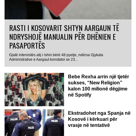
RASTI I KOSOVARIT SHTYN AARGAUN TË
NDRYSHOJË MANUALIN PËR DHËNIEN E
PASAPORTËS
Gjatë intervistës atij i ishin bërë 48 pyetje, ndërsa Gjykata
Administrative e Aargaut konstatoi se 23...
Bebe Rexha arrin një tjetër
sukses, “New Religion”
kalon 100 milionë dëgjime
në Spotify
Ekstradohet nga Spanja në
Kosovë i kërkuari për
vrasje në tentativë
GJERMANI