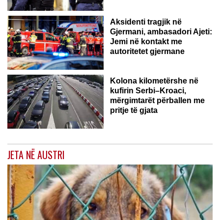
Aksidenti tragjik në
Gjermani, ambasadori Ajeti:
Jemi në kontakt me
autoritetet gjermane
Kolona kilometërshe në
kufirin Serbi–Kroaci,
mërgimtarët përballen me
pritje të gjata
JETA NË AUSTRI