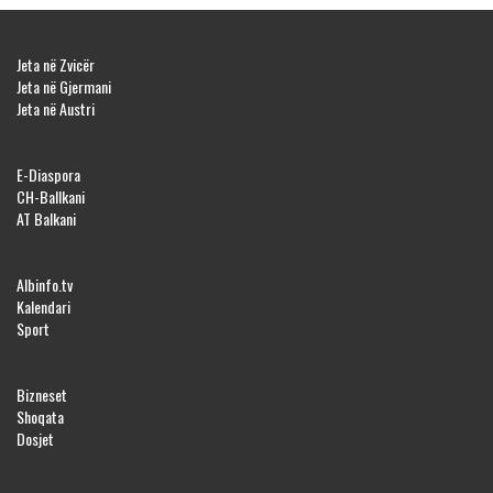
Jeta në Zvicër
Jeta në Gjermani
Jeta në Austri
E-Diaspora
CH-Ballkani
AT Balkani
Albinfo.tv
Kalendari
Sport
Bizneset
Shoqata
Dosjet