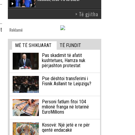
> Të gjitha
it
Reklamë
MË TË SHIKUARAT
TË FUNDIT
Pas skadimit të afatit
kushtetues, Hamza nuk
përjashton protestat
Pse dështoi transferimi i
Fisnik Asllanit te Leipzigu?
Personi fatlum fitoi 104
milionë franga në lotarinë
EuroMillions
Kosovë: Një jetë e re për
qentë endacakë