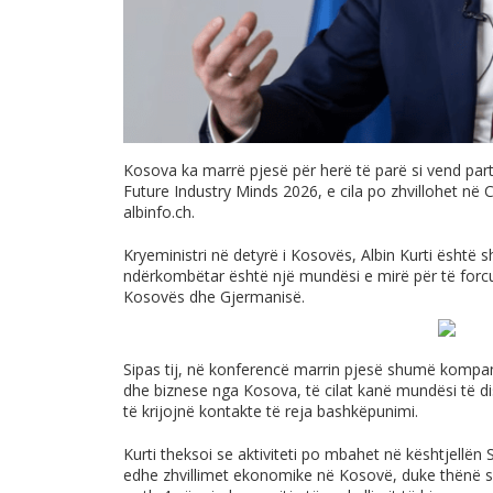
Kosova ka marrë pjesë për herë të parë si vend pa
Future Industry Minds 2026, e cila po zhvillohet n
albinfo.ch
.
Kryeministri në detyrë i Kosovës, Albin Kurti është
ndërkombëtar është një mundësi e mirë për të fo
Kosovës dhe Gjermanisë.
Sipas tij, në konferencë marrin pjesë shumë kompan
dhe biznese nga Kosova, të cilat kanë mundësi të d
të krijojnë kontakte të reja bashkëpunimi.
Kurti theksoi se aktiviteti po mbahet në kështjellë
edhe zhvillimet ekonomike në Kosovë, duke thënë s