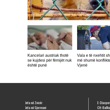
Kancelari austriak thotë
Vala e të nxehtit s
se kujdesi për fëmijët nuk
më shumë konflikt
është punë
Vjenë
Jeta në Zvicër
E-Diaspor
Jeta në Gjermani
CH-Ballka