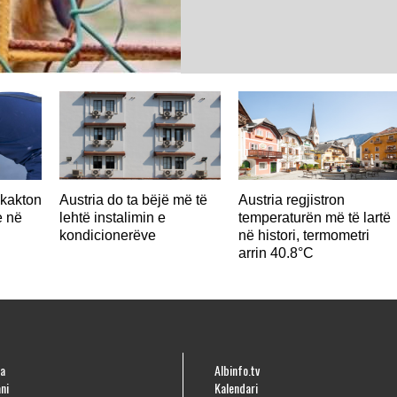
hkakton
Austria do ta bëjë më të
Austria regjistron
e në
lehtë instalimin e
temperaturën më të lartë
kondicionerëve
në histori, termometri
arrin 40.8°C
a
Albinfo.tv
ni
Kalendari