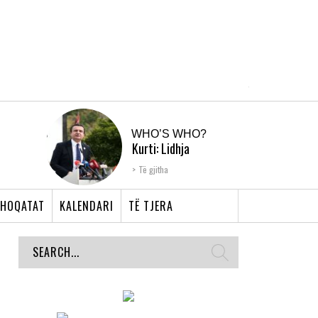
WHO’S WHO?
Kurti: Lidhja
Shqiptare e Prizrenit,
Të gjitha
nyja që bashkoi �...
HOQATAT
KALENDARI
TË TJERA