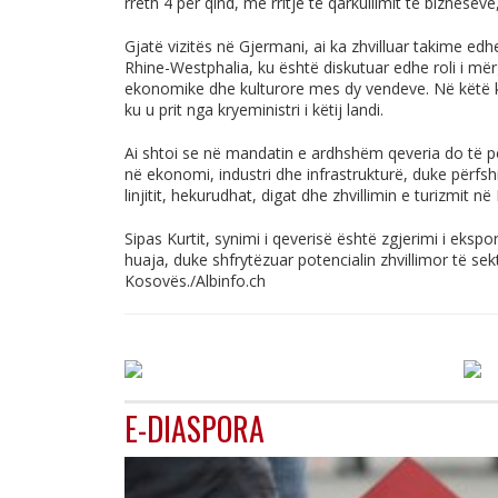
rreth 4 për qind, me rritje të qarkullimit të biznese
Gjatë vizitës në Gjermani, ai ka zhvilluar takime ed
Rhine-Westphalia, ku është diskutuar edhe roli i më
ekonomike dhe kulturore mes dy vendeve. Në këtë ku
ku u prit nga kryeministri i këtij landi.
Ai shtoi se në mandatin e ardhshëm qeveria do të p
në ekonomi, industri dhe infrastrukturë, duke përfshi
linjitit, hekurudhat, digat dhe zhvillimin e turizmit n
Sipas Kurtit, synimi i qeverisë është zgjerimi i eksp
huaja, duke shfrytëzuar potencialin zhvillimor të s
Kosovës./
Albinfo.ch
E-DIASPORA