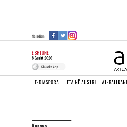
Na ndiqni:
E SHTUNË
8 Gusht 2026
Shkarko App..
E-DIASPORA
JETA NË AUSTRI
AT-BALLKAN
Kosova