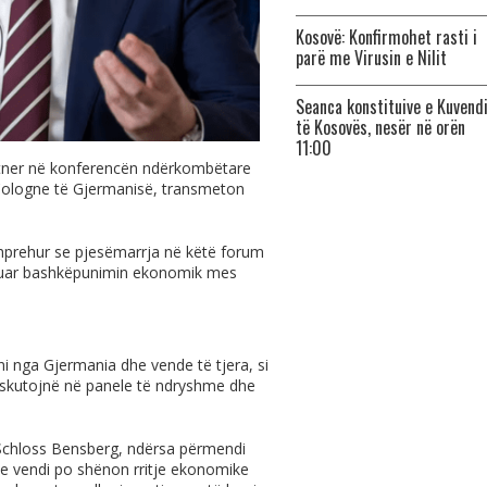
Kosovë: Konfirmohet rasti i
parë me Virusin e Nilit
Seanca konstituive e Kuvend
të Kosovës, nesër në orën
11:00
rtner në konferencën ndërkombëtare
ë Cologne të Gjermanisë, transmeton
 shprehur se pjesëmarrja në këtë forum
rcuar bashkëpunimin ekonomik mes
i nga Gjermania dhe vende të tjera, si
iskutojnë në panele të ndryshme dhe
n Schloss Bensberg, ndërsa përmendi
e vendi po shënon rritje ekonomike