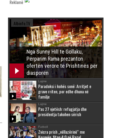
Reklamë
Albinfo.TV
Nga Sunny Hill te Gollaku,
Përparim Rama prezanton
ofertën verore të Prishtinës për
diasporën
Lajme
Paradoksi i kohës sonë: Arritjet e
grave rriten, por edhe dhuna në
familje
Lajme
Pas 27 vjetësh: refugjatja dhe
presidentja takohen sërish
Futboll
Zvicra prish „vëllazërinë“ me
Kosovën, fiton 4:0 në Bazel