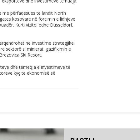
ve, eksporteve dhe investimeve të huaja.
he me përfaqësues të landit North
rgatës kosovare në forcimin e lidhjeve
adër, Kurti vizitoi edhe Düsseldorf,
ërqendrohet në investime strategjike
rë sektorë si minierat, gazifikimin e
ë Brezovica Ski Resort.
orteve dhe tërheqja e investimeve të
ektorëve kyç të ekonomisë së