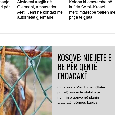
panja
Aksidenti tragjik në
Kolona kilometërshe në
ri për
Gjermani, ambasadori
kufirin Serbi–Kroaci,
Ajeti: Jemi në kontakt me
mërgimtarët përballen m
autoritetet gjermane
pritje të gjata
KOSOVË: NJË JETË E
RE PËR QENTË
ENDACAKË
Organizata Vier Pfoten (Katër
putrat) synon të stabilizojë
numrin e qenve në planin
afatgjatë: përmes kapjes,...