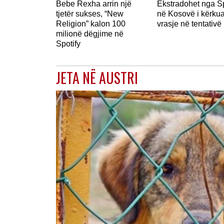
Bebe Rexha arrin një
Ekstradohet nga S
tjetër sukses, “New
në Kosovë i kërkua
Religion” kalon 100
vrasje në tentativë
milionë dëgjime në
Spotify
JETA NË AUSTRI