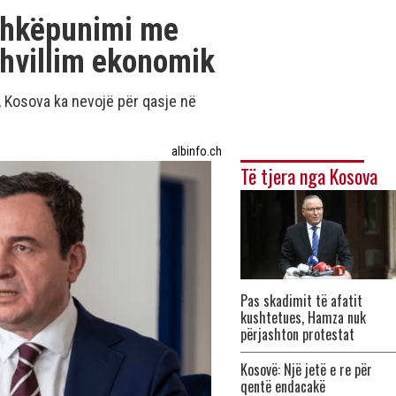
ashkëpunimi me
zhvillim ekonomik
a, Kosova ka nevojë për qasje në
albinfo.ch
Të tjera nga Kosova
Pas skadimit të afatit
kushtetues, Hamza nuk
përjashton protestat
Kosovë: Një jetë e re për
qentë endacakë