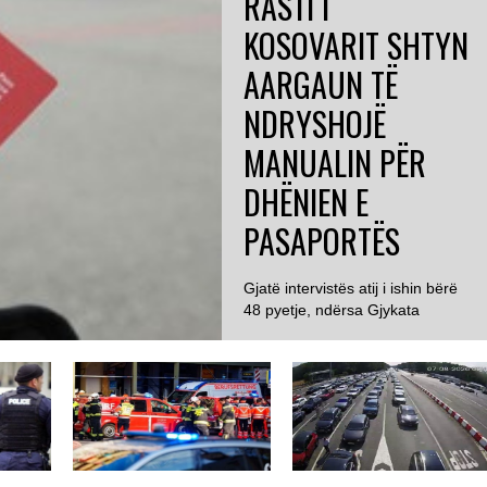
RASTI I
KOSOVARIT SHTYN
AARGAUN TË
NDRYSHOJË
MANUALIN PËR
DHËNIEN E
PASAPORTËS
Gjatë intervistës atij i ishin bërë
48 pyetje, ndërsa Gjykata
GJERMANI
Administrative e Aargaut
konstatoi se 23...