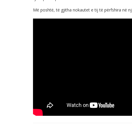
Më poshtë, të gjitha nokautet e tij të përfshira në nj