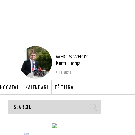
WHO’S WHO?
Kurti: Lidhja
Shqiptare e Prizrenit,
Të gjitha
nyja që bashkoi �...
HOQATAT
KALENDARI
TË TJERA