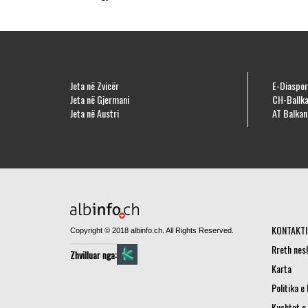
Jeta në Zvicër
E-Diaspor
Jeta në Gjermani
CH-Ballka
Jeta në Austri
AT Balkan
KONTAKTI
Copyright © 2018 albinfo.ch. All Rights Reserved.
Rreth nes
Zhvilluar nga:
Karta
Politika e
Kushtet e