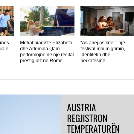
tinës
Motrat pianiste Elizabeta
“As anej as knej”, një
ia e
dhe Artemida Qarri
festival mbi migrimin,
performojnë në një recital
identitetin dhe
prestigjioz në Romë
përkatësinë
AUSTRIA
REGJISTRON
TEMPERATURËN