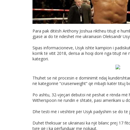
Para pak ditësh Anthony Joshua riktheu titujt e h
gjasë ai do të ndeshet me ukrainasin Oleksandr Usy
Sipas informacioneve, Usyk ishte kampion i padiskut
korrik të vitit 2018, derisa ai hoqi dorë nga titujt në m
kategori.
Thuhet se në procesin e dominimit ndaj kundërshtarëv
në kategorinë “cruiserweight” që mbajti katër titu
Po ashtu, 32-vjeçari debutoi në peshat e rënda më h
Witherspoon në rundin e shtatë, pasi amerikani u d
Dhe testi më i vështirë për Usyk padyshim se do të 
Duhet theksuar se ukrainasi ka një bilanc prej 17 f
tyre që i ka përfunduar me nokaut.