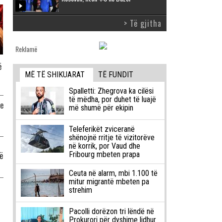
> Të gjitha
Reklamë
ë
MË TË SHIKUARAT
TË FUNDIT
Spalletti: Zhegrova ka cilësi
të mëdha, por duhet të luajë
je
më shumë për ekipin
Teleferikët zviceranë
shënojnë rritje të vizitorëve
në korrik, por Vaud dhe
ë
Fribourg mbeten prapa
Ceuta në alarm, mbi 1.100 të
mitur migrantë mbeten pa
strehim
Pacolli dorëzon tri lëndë në
Prokurori për dyshime lidhur