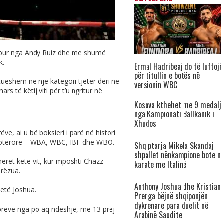
umbur nga Andy Ruiz dhe me shumë
k.
Ermal Hadribeaj do të luftoj
për titullin e botës në
ueshëm në një kategori tjetër deri në
versionin WBC
ars të këtij viti për t’u ngritur në
Kosova kthehet me 9 medal
nga Kampionati Ballkanik i
Xhudos
e, ai u bë boksieri i parë në histori
j botërorë – WBA, WBC, IBF dhe WBO.
Shqiptarja Mikela Skandaj
shpallet nënkampione bote n
erët këtë vit, kur mposhti Chazz
karate me Italinë
orëzua.
Anthony Joshua dhe Kristian
jetë Joshua.
Prenga bëjnë shqiponjën
dykrenare para duelit në
itoreve nga po aq ndeshje, me 13 prej
Arabinë Saudite