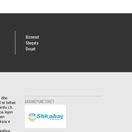
Bizneset
Shoqata
Dosjet
i dhe
BASHKËPUNËTORËT
 të bëhet
info.ch.
pa lejen
bën
aksia e
rafive