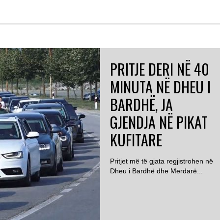
PRITJE DERI NË 40
MINUTA NË DHEU I
BARDHË, JA
GJENDJA NË PIKAT
KUFITARE
Pritjet më të gjata regjistrohen në
Dheu i Bardhë dhe Merdarë...
ROMË