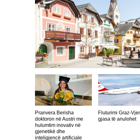
AUSTRI
Pranvera Berisha
Fluturimi Graz-Vje
doktoron në Austri me
gjasa të anulohet
hulumtim inovativ në
gjenetikë dhe
inteligjencë artificiale