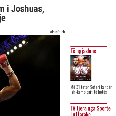
m i Joshuas,
je
albinfo.ch
Të ngjashme
Më 31 tetor Seferi kundër
ish-kampionit të botës
Të tjera nga Sporte
Luftarake