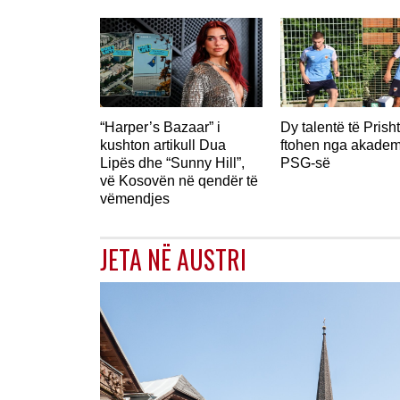
“Harper’s Bazaar” i
Dy talentë të Prish
kushton artikull Dua
ftohen nga akadem
Lipës dhe “Sunny Hill”,
PSG-së
vë Kosovën në qendër të
vëmendjes
JETA NË AUSTRI