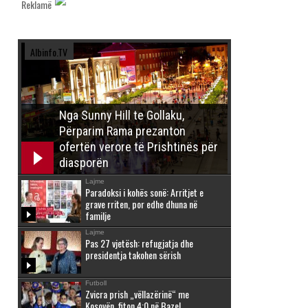
Reklamë
Albinfo.TV
Nga Sunny Hill te Gollaku,
Përparim Rama prezanton
ofertën verore të Prishtinës për
diasporën
Lajme
Paradoksi i kohës sonë: Arritjet e
grave rriten, por edhe dhuna në
familje
Lajme
Pas 27 vjetësh: refugjatja dhe
presidentja takohen sërish
Futboll
Zvicra prish „vëllazërinë“ me
Kosovën, fiton 4:0 në Bazel