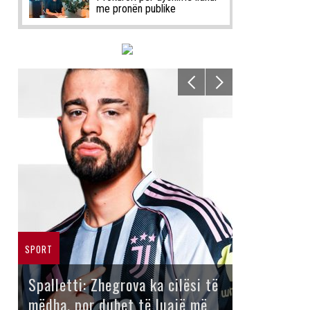
me pronën publike
SPORT
Spalletti: Zhegrova ka cilësi të
mëdha, por duhet të luajë më