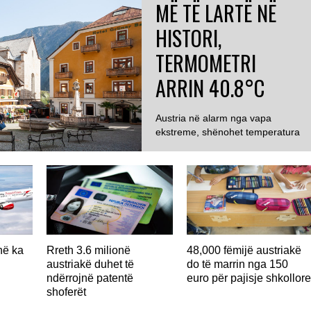
MË TË LARTË NË
HISTORI,
TERMOMETRI
ARRIN 40.8°C
Austria në alarm nga vapa
ekstreme, shënohet temperatura
më e lartë ndonjëherë...
në ka
Rreth 3.6 milionë
48,000 fëmijë austriakë
austriakë duhet të
do të marrin nga 150
ndërrojnë patentë
euro për pajisje shkollor
shoferët