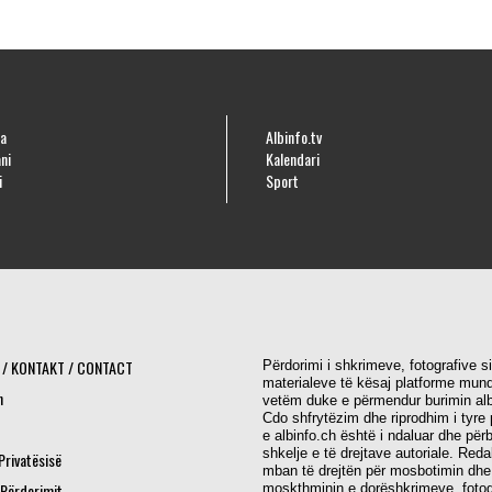
a
Albinfo.tv
ni
Kalendari
i
Sport
 / KONTAKT / CONTACT
Përdorimi i shkrimeve, fotografive s
materialeve të kësaj platforme mund
h
vetëm duke e përmendur burimin alb
Cdo shfrytëzim dhe riprodhim i tyre 
e albinfo.ch është i ndaluar dhe për
shkelje e të drejtave autoriale. Red
 Privatësisë
mban të drejtën për mosbotimin dhe
 Përdorimit
moskthminin e dorëshkrimeve, fotog