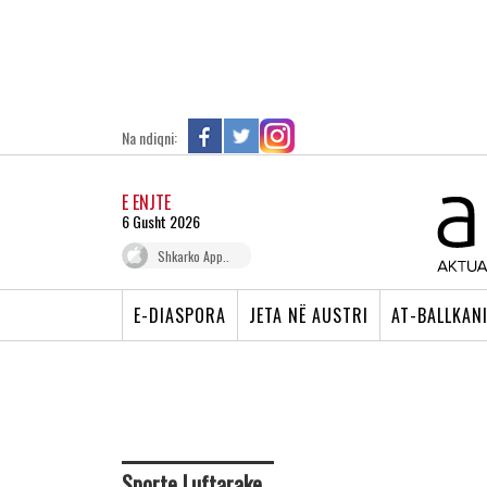
Na ndiqni:
E ENJTE
6 Gusht 2026
Shkarko App..
E-DIASPORA
JETA NË AUSTRI
AT-BALLKAN
Sporte Luftarake