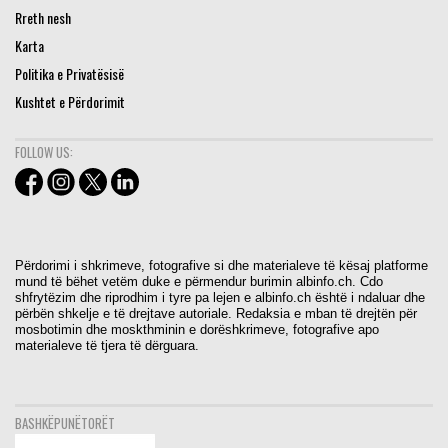
Rreth nesh
Karta
Politika e Privatësisë
Kushtet e Përdorimit
FOLLOW US:
Përdorimi i shkrimeve, fotografive si dhe materialeve të kësaj platforme
mund të bëhet vetëm duke e përmendur burimin albinfo.ch. Cdo
shfrytëzim dhe riprodhim i tyre pa lejen e albinfo.ch është i ndaluar dhe
përbën shkelje e të drejtave autoriale. Redaksia e mban të drejtën për
mosbotimin dhe moskthminin e dorëshkrimeve, fotografive apo
materialeve të tjera të dërguara.
BASHKËPUNËTORËT