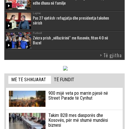
edhe dhuna në familje
Lajme
Pas 27 vjetësh: refugjatja dhe presidentja takohen
sërish
Futboll
Zvicra prish „vëllazërinë“ me Kosovën, fiton 4:0 në
Bazel
> Të gjitha
MË TË SHIKUARAT
TË FUNDIT
900 mijë veta po marrin pjesë në
Street Parade të Cyrihut
Takim B2B mes diasporës dhe
Kosovës, për më shumë mundësi
biznesi