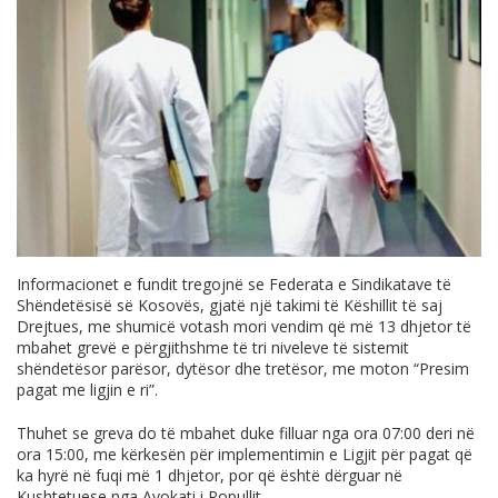
Informacionet e fundit tregojnë se Federata e Sindikatave të
Shëndetësisë së Kosovës, gjatë një takimi të Këshillit të saj
Drejtues, me shumicë votash mori vendim që më 13 dhjetor të
mbahet grevë e përgjithshme të tri niveleve të sistemit
shëndetësor parësor, dytësor dhe tretësor, me moton “Presim
pagat me ligjin e ri”.
Thuhet se greva do të mbahet duke filluar nga ora 07:00 deri në
ora 15:00, me kërkesën për implementimin e Ligjit për pagat që
ka hyrë në fuqi më 1 dhjetor, por që është dërguar në
Kushtetuese nga Avokati i Popullit.