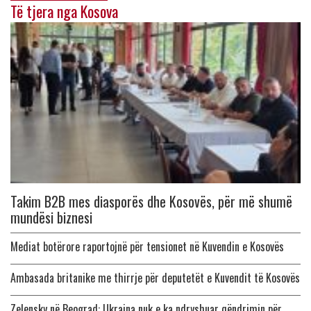
Të tjera nga Kosova
Takim B2B mes diasporës dhe Kosovës, për më shumë
mundësi biznesi
Mediat botërore raportojnë për tensionet në Kuvendin e Kosovës
Ambasada britanike me thirrje për deputetët e Kuvendit të Kosovës
Zelensky në Beograd: Ukraina nuk e ka ndryshuar qëndrimin për