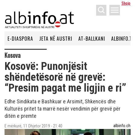
Shqip
menu
E-DIASPORA
JETA NË AUSTRI
AT-BALLKANI
ALBINFO.TV
Kosova
Kosovë: Punonjësit
shëndetësorë në grevë:
“Presim pagat me ligjin e ri”
Edhe Sindikata e Bashkuar e Arsimit, Shkencës dhe
Kulturës pritet ta marrë nesër vendimin për grevë për
ditën e premte
albinfo.ch
E mërkurë, 11 Dhjetor 2019 - 21:40