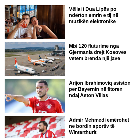
Vëllai i Dua Lipës po
ndërton emrin e tij në
muzikën elektronike
GJERMANI
Mbi 120 fluturime nga
Gjermania drejt Kosovës
vetëm brenda një jave
Arijon Ibrahimoviq asiston
për Bayernin në fitoren
ndaj Aston Villas
ZVICËR
Admir Mehmedi emërohet
në bordin sportiv të
Winterthurit