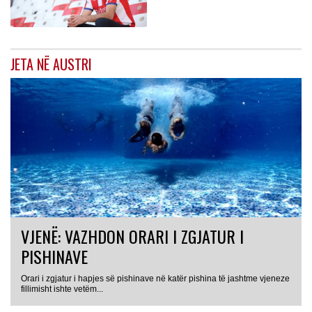
JETA NË AUSTRI
VJENË: VAZHDON ORARI I ZGJATUR I
PISHINAVE
Orari i zgjatur i hapjes së pishinave në katër pishina të jashtme vjeneze
fillimisht ishte vetëm...