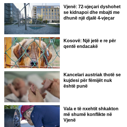
Vjenë: 72-vjeçari dyshohet
se kidnapoi dhe mbajti me
dhunë një djalë 4-vjeçar
Kosovë: Një jetë e re për
qentë endacakë
Kancelari austriak thotë se
kujdesi për fëmijët nuk
është punë
Vala e të nxehtit shkakton
më shumë konflikte në
Vjenë