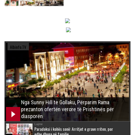
Albinfo.TV
Nga Sunny Hill te Gollaku, Përparim Rama
prezanton ofertën verore të Prishtinës për
diasporën
Lajme
Paradoksi i kohës sonë: Arritjet e grave rriten, por
edhe dhuna në familje