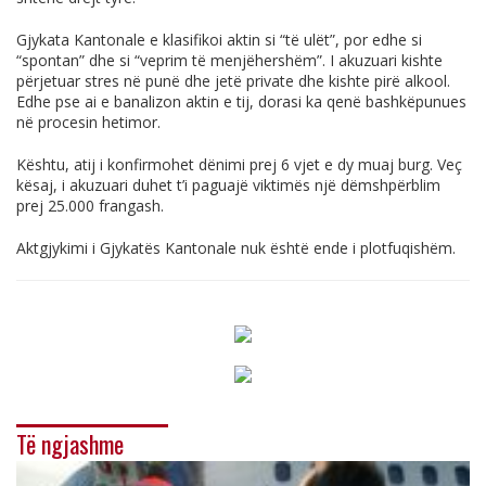
Gjykata Kantonale e klasifikoi aktin si “të ulët”, por edhe si
“spontan” dhe si “veprim të menjëhershëm”. I akuzuari kishte
përjetuar stres në punë dhe jetë private dhe kishte pirë alkool.
Edhe pse ai e banalizon aktin e tij, dorasi ka qenë bashkëpunues
në procesin hetimor.
Kështu, atij i konfirmohet dënimi prej 6 vjet e dy muaj burg. Veç
kësaj, i akuzuari duhet t’i paguajë viktimës një dëmshpërblim
prej 25.000 frangash.
Aktgjykimi i Gjykatës Kantonale nuk është ende i plotfuqishëm.
Të ngjashme