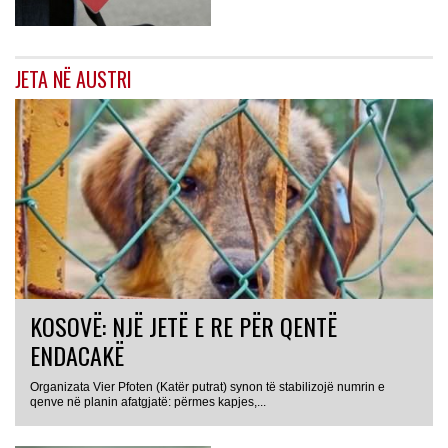
JETA NË AUSTRI
KOSOVË: NJË JETË E RE PËR QENTË
ENDACAKË
Organizata Vier Pfoten (Katër putrat) synon të stabilizojë numrin e
qenve në planin afatgjatë: përmes kapjes,...