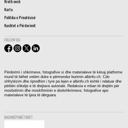
Rreth nesh
Karta
Politika e Privatësisë
Kushtet e Përdorimit
FOLLOW US:
Përdorimi i shkrimeve, fotografive si dhe materialeve të kësaj platforme
mund të bëhet vetëm duke e përmendur burimin albinfo.ch. Cdo
shfrytëzim dhe riprodhim i tyre pa lejen e albinfo.ch është i ndaluar dhe
përbën shkelje e të drejtave autoriale. Redaksia e mban të drejtën për
mosbotimin dhe moskthminin e dorëshkrimeve, fotografive apo
materialeve të tjera të dërguara.
BASHKËPUNËTORËT