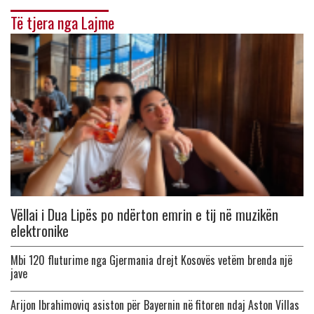
Të tjera nga Lajme
Vëllai i Dua Lipës po ndërton emrin e tij në muzikën
elektronike
Mbi 120 fluturime nga Gjermania drejt Kosovës vetëm brenda një
jave
Arijon Ibrahimoviq asiston për Bayernin në fitoren ndaj Aston Villas