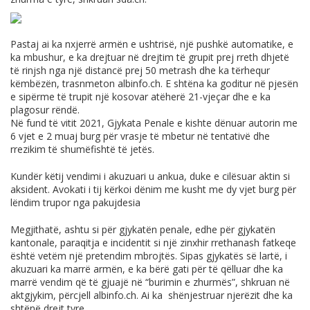
Pastaj ai ka nxjerrë armën e ushtrisë, një pushkë automatike, e
ka mbushur, e ka drejtuar në drejtim të grupit prej rreth dhjetë
të rinjsh nga një distancë prej 50 metrash dhe ka tërhequr
këmbëzën, trasnmeton
albinfo.ch
. E shtëna ka goditur në pjesën
e sipërme të trupit një kosovar atëherë 21-vjeçar dhe e ka
plagosur rëndë.
Në fund të vitit 2021, Gjykata Penale e kishte dënuar autorin me
6 vjet e 2 muaj burg për vrasje të mbetur në tentativë dhe
rrezikim të shumëfishtë të jetës.
Kundër këtij vendimi i akuzuari u ankua, duke e cilësuar aktin si
aksident. Avokati i tij kërkoi dënim me kusht me dy vjet burg për
lëndim trupor nga pakujdesia
Megjithatë, ashtu si për gjykatën penale, edhe për gjykatën
kantonale, paraqitja e incidentit si një zinxhir rrethanash fatkeqe
është vetëm një pretendim mbrojtës. Sipas gjykatës së lartë, i
akuzuari ka marrë armën, e ka bërë gati për të qëlluar dhe ka
marrë vendim që të gjuajë në “burimin e zhurmës”, shkruan në
aktgjykim, përcjell
albinfo.ch
. Ai ka shënjestruar njerëzit dhe ka
shtënë drejt tyre.