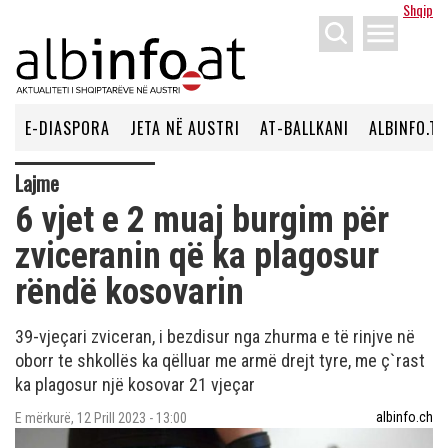
Shqip
menu
E-DIASPORA
JETA NË AUSTRI
AT-BALLKANI
ALBINFO.TV
Lajme
6 vjet e 2 muaj burgim për
zviceranin që ka plagosur
rëndë kosovarin
39-vjeçari zviceran, i bezdisur nga zhurma e të rinjve në
oborr te shkollës ka qëlluar me armë drejt tyre, me ç`rast
ka plagosur një kosovar 21 vjeçar
albinfo.ch
E mërkurë, 12 Prill 2023 - 13:00