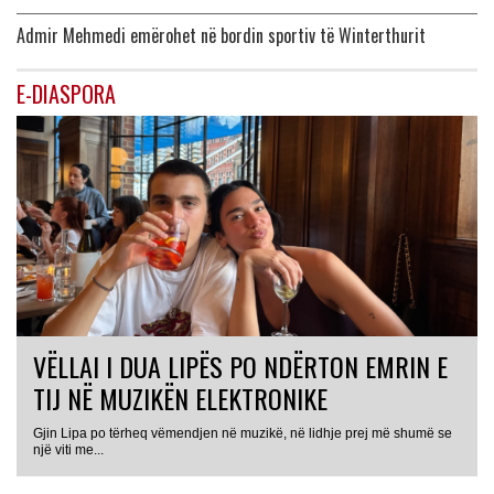
Admir Mehmedi emërohet në bordin sportiv të Winterthurit
E-DIASPORA
VËLLAI I DUA LIPËS PO NDËRTON EMRIN E
TIJ NË MUZIKËN ELEKTRONIKE
Gjin Lipa po tërheq vëmendjen në muzikë, në lidhje prej më shumë se
GJERMANI
një viti me...