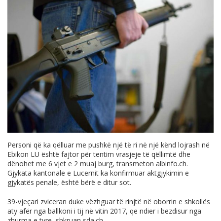
Personi që ka qëlluar me pushkë një të ri në një kënd lojrash në
Ebikon LU është fajtor për tentim vrasjeje të qëllimtë dhe
dënohet me 6 vjet e 2 muaj burg, transmeton
albinfo.ch
.
Gjykata kantonale e Lucernit ka konfirmuar aktgjykimin e
gjykatës penale, është bërë e ditur sot.
39-vjeçari zviceran duke vëzhguar të rinjtë në oborrin e shkollës
aty afër nga ballkoni i tij në vitin 2017, qe ndier i bezdisur nga
zhurma e tyre, shkruan
sda.ch
.