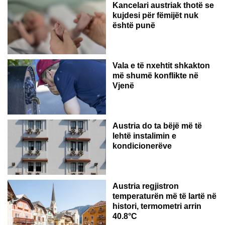
Kancelari austriak thotë se
kujdesi për fëmijët nuk
është punë
Vala e të nxehtit shkakton
më shumë konflikte në
Vjenë
Austria do ta bëjë më të
lehtë instalimin e
kondicionerëve
Austria regjistron
temperaturën më të lartë në
histori, termometri arrin
40.8°C