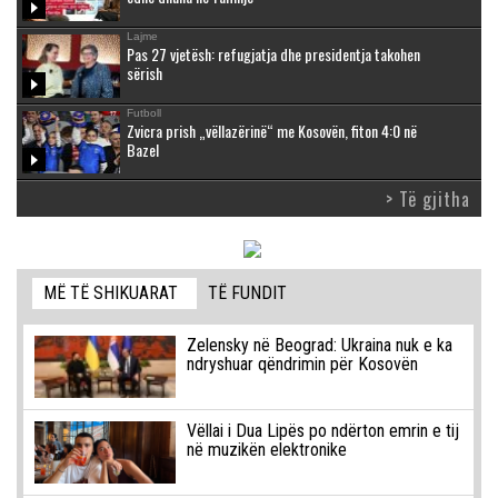
Lajme
Pas 27 vjetësh: refugjatja dhe presidentja takohen
sërish
Futboll
Zvicra prish „vëllazërinë“ me Kosovën, fiton 4:0 në
Bazel
> Të gjitha
MË TË SHIKUARAT
TË FUNDIT
Zelensky në Beograd: Ukraina nuk e ka
ndryshuar qëndrimin për Kosovën
Vëllai i Dua Lipës po ndërton emrin e tij
në muzikën elektronike