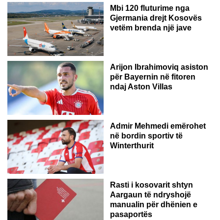
Mbi 120 fluturime nga
Gjermania drejt Kosovës
vetëm brenda një jave
Arijon Ibrahimoviq asiston
për Bayernin në fitoren
ndaj Aston Villas
ZVICËR
Admir Mehmedi emërohet
në bordin sportiv të
Winterthurit
Rasti i kosovarit shtyn
Aargaun të ndryshojë
manualin për dhënien e
pasaportës