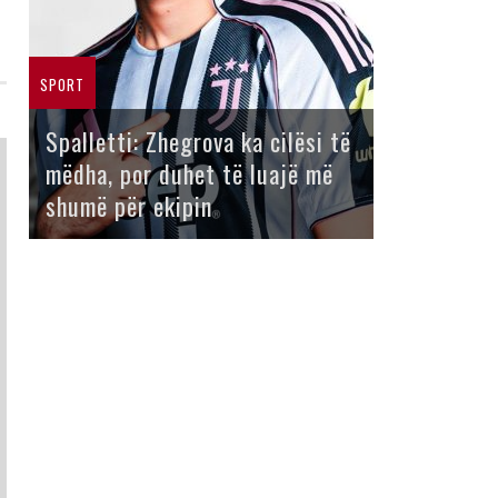
SPORT
Spalletti: Zhegrova ka cilësi të
mëdha, por duhet të luajë më
shumë për ekipin