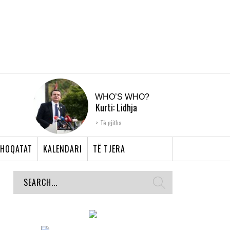
WHO’S WHO?
Kurti: Lidhja
Shqiptare e Prizrenit,
Të gjitha
nyja që bashkoi �...
HOQATAT
KALENDARI
TË TJERA