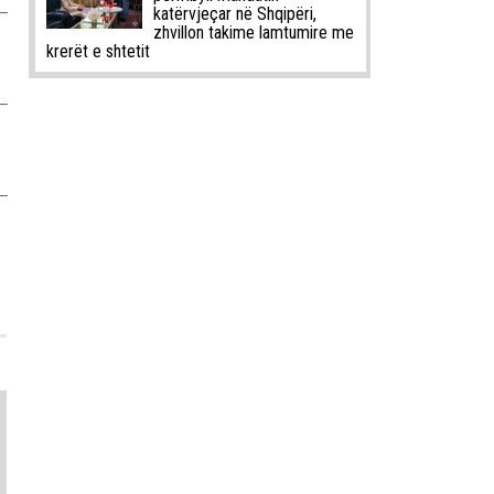
katërvjeçar në Shqipëri,
zhvillon takime lamtumire me
krerët e shtetit