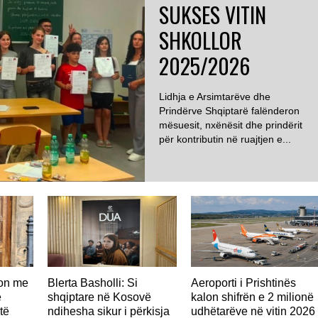
SUKSES VITIN
SHKOLLOR
2025/2026
Lidhja e Arsimtarëve dhe
Prindërve Shqiptarë falënderon
mësuesit, nxënësit dhe prindërit
për kontributin në ruajtjen e...
don me
Blerta Basholli: Si
Aeroporti i Prishtinës
ë
shqiptare në Kosovë
kalon shifrën e 2 milionë
të
ndihesha sikur i përkisja
udhëtarëve në vitin 2026