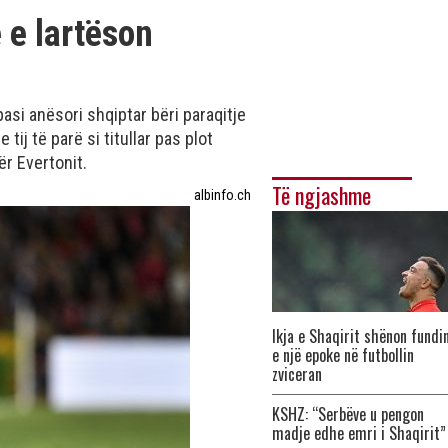
 e lartëson
asi anësori shqiptar bëri paraqitje
ij të parë si titullar pas plot
ër Evertonit.
Të ngjashme
albinfo.ch
Ikja e Shaqirit shënon fundi
e një epoke në futbollin
zviceran
KSHZ: “Serbëve u pengon
madje edhe emri i Shaqirit”