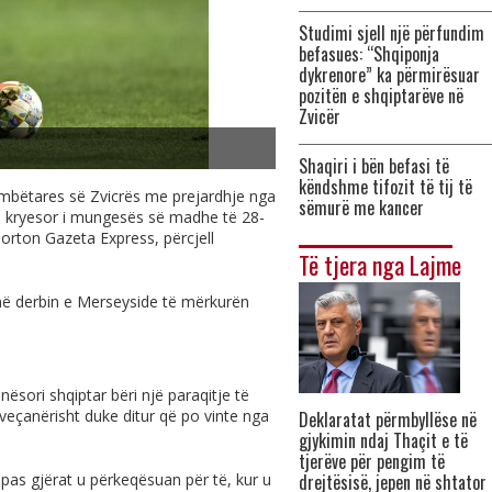
Studimi sjell një përfundim
befasues: “Shqiponja
dykrenore” ka përmirësuar
pozitën e shqiptarëve në
Zvicër
Shaqiri i bën befasi të
këndshme tifozit të tij të
ë Kombëtares së Zvicrës me prejardhje nga
sëmurë me kancer
ri kryesor i mungesës së madhe të 28-
porton Gazeta Express, përcjell
Të tjera nga Lajme
t në derbin e Merseyside të mërkurën
ësori shqiptar bëri një paraqitje të
 veçanërisht duke ditur që po vinte nga
Deklaratat përmbyllëse në
gjykimin ndaj Thaçit e të
tjerëve për pengim të
 pas gjërat u përkeqësuan për të, kur u
drejtësisë, jepen në shtator