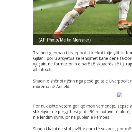
(AP Photo/Martin Meissner)
Trajneri gjerman i Liverpoolit i kërkoi falje yllit t
Gjilani, por u arsyetua se lëndimet kanë qenë fakto
vjeçairt në formacionin e parë të skuadrës së tij, ra
albinfo.ch
Shaqiri e shënoi njërin nga pesë golat e Liverpooli
mbrëma në Anfield.
Por nuk ishte vetëm goli që mori vëmendje, sepse an
shkëlqyer në përgjithësi gjatë 90 minutave të plotë,
një lëndim dymujor në puplën e këmbës.
Shaqa i kaloi në stol javët e para të sezonit, por më