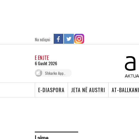
Na ndiqni:
E ENJTE
6 Gusht 2026
Shkarko App..
E-DIASPORA
JETA NË AUSTRI
AT-BALLKAN
Lajme