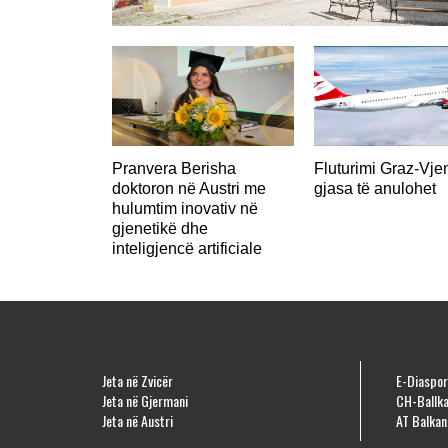
AUSTRI
Pranvera Berisha
Fluturimi Graz-Vje
doktoron në Austri me
gjasa të anulohet
hulumtim inovativ në
gjenetikë dhe
inteligjencë artificiale
Jeta në Zvicër
E-Diaspor
Jeta në Gjermani
CH-Ballka
Jeta në Austri
AT Balkan