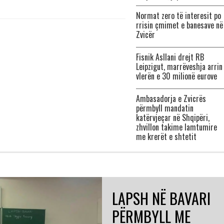
Normat zero të interesit po
rrisin çmimet e banesave në
Zvicër
Fisnik Asllani drejt RB
Leipzigut, marrëveshja arrin
vlerën e 30 milionë eurove
Ambasadorja e Zvicrës
përmbyll mandatin
katërvjeçar në Shqipëri,
zhvillon takime lamtumire
me krerët e shtetit
LAPSH NË BAVARI
PËRMBYLL ME