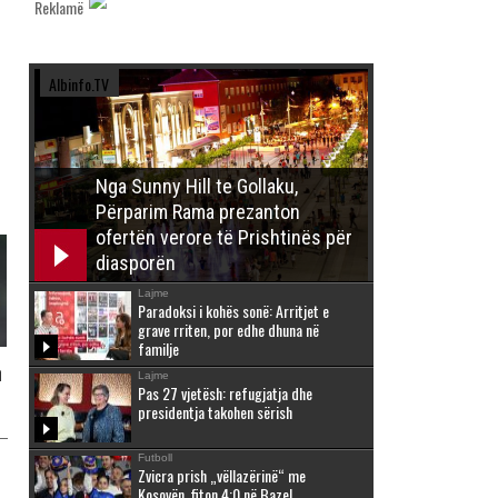
Reklamë
Albinfo.TV
Nga Sunny Hill te Gollaku,
Përparim Rama prezanton
ofertën verore të Prishtinës për
diasporën
Lajme
Paradoksi i kohës sonë: Arritjet e
grave rriten, por edhe dhuna në
familje
n
Lajme
Pas 27 vjetësh: refugjatja dhe
presidentja takohen sërish
Futboll
Zvicra prish „vëllazërinë“ me
Kosovën, fiton 4:0 në Bazel