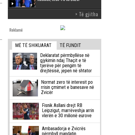
> Të gjitha
Reklamë
MË TË SHIKUARAT
TË FUNDIT
Deklaratat përmbyllëse në
gjykimin ndaj Thaçit e të
tjerëve për pengim të
drejtësisë, jepen në shtator
Normat zero të interesit po
rrisin çmimet e banesave në
Zvicër
Fisnik Asllani drejt RB
Leipzigut, marrëveshja arrin
vlerën e 30 milionë eurove
Ambasadorja e Zvicrës
përmbyll mandatin