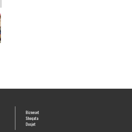
e
Bizneset
Shoqata
Dosjet