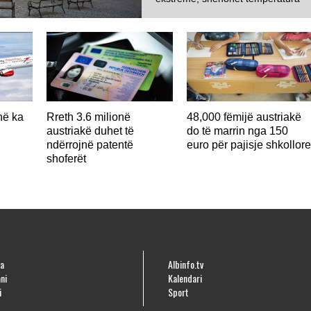
më e lartë ndonjëherë...
në ka
Rreth 3.6 milionë
48,000 fëmijë austriakë
austriakë duhet të
do të marrin nga 150
ndërrojnë patentë
euro për pajisje shkollor
shoferët
a
Albinfo.tv
ni
Kalendari
i
Sport