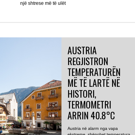
një shtrese më të ulët
AUSTRIA
REGJISTRON
TEMPERATURËN
MË TË LARTË NË
HISTORI,
TERMOMETRI
ARRIN 40.8°C
Austria në alarm nga vapa
ekstreme, shënohet temperatura