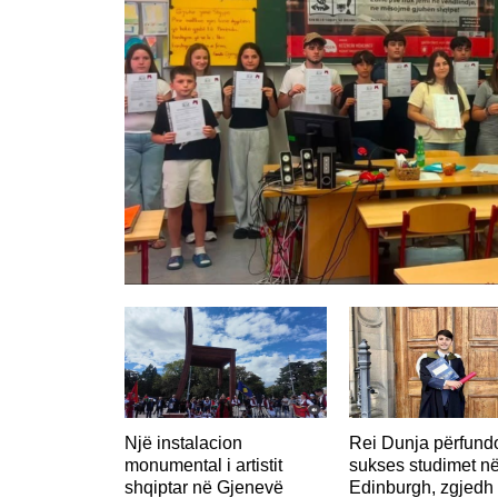
Një instalacion
Rei Dunja përfun
monumental i artistit
sukses studimet n
shqiptar në Gjenevë
Edinburgh, zgjedh 