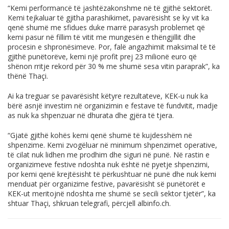
“Kemi performancë të jashtëzakonshme në të gjithë sektorët.
Kemi tejkaluar të gjitha parashikimet, pavarësisht se ky vit ka
qenë shumë me sfidues duke marrë parasysh problemet që
kemi pasur në fillim të vitit me mungesën e thëngjillit dhe
procesin e shpronësimeve. Por, falë angazhimit maksimal të të
gjithë punëtorëve, kemi një profit prej 23 milionë euro që
shënon rritje rekord për 30 % me shumë sesa vitin paraprak”, ka
thënë Thaçi.
Ai ka treguar se pavarësisht këtyre rezultateve, KEK-u nuk ka
bërë asnjë investim në organizimin e festave të fundvitit, madje
as nuk ka shpenzuar në dhurata dhe gjëra të tjera.
“Gjatë gjithë kohës kemi qenë shumë të kujdesshëm në
shpenzime. Kemi zvogëluar në minimum shpenzimet operative,
të cilat nuk lidhen me prodhim dhe siguri në punë. Në rastin e
organizimeve festive ndoshta nuk është në pyetje shpenzimi,
por kemi qenë krejtësisht të përkushtuar në punë dhe nuk kemi
menduat për organizime festive, pavarësisht së punëtorët e
KEK-ut meritojnë ndoshta me shumë se secili sektor tjetër”, ka
shtuar Thaçi, shkruan telegrafi, përcjell
albinfo.ch
.