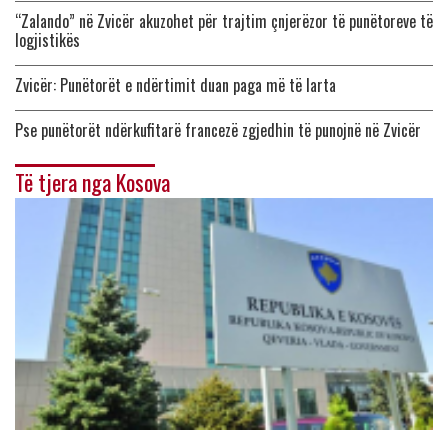
“Zalando” në Zvicër akuzohet për trajtim çnjerëzor të punëtoreve të
logjistikës
Zvicër: Punëtorët e ndërtimit duan paga më të larta
Pse punëtorët ndërkufitarë francezë zgjedhin të punojnë në Zvicër
Të tjera nga Kosova