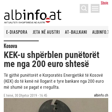
Shqip
menu
E-DIASPORA
JETA NË AUSTRI
AT-BALLKANI
ALBINFO.TV
Kosova
KEK-u shpërblen punëtorët
me nga 200 euro shtesë
Të gjithë punëtorët e Korporatës Energjetikë të Kosovë
(KEK) do të kenë në llogarit e tyre bankare nga 200 euro
më shumë se pagat e rregullta.
albinfo.ch
E hënë, 30 Dhjetor 2019 - 16:45