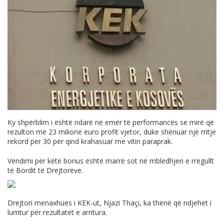
Ky shpërblim i është ndarë në emër të performancës se mirë që
rezulton me 23 milionë euro profit vjetor, duke shënuar një rritje
rekord për 30 për qind krahasuar me vitin paraprak.
Vendimi për këtë bonus është marrë sot në mbledhjen e rregullt
të Bordit të Drejtorëve.
Drejtori menaxhues i KEK-ut, Njazi Thaçi, ka thënë që ndjehet i
lumtur për rezultatet e arritura.