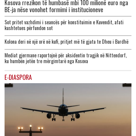
Kosova rrezikon të humbasë mbi 100 milionë euro nga
BE-ja nëse vonohet formimi i institucioneve
Sot pritet vazhdimi i seancës për konstituimin e Kuvendit, afati
kushtetues përfundon sot
Kolona deri në një orë në kufi, pritjet më të gjata te Dheu i Bardhë
Mediat gjermane raportojnë për aksidentin tragjik në Nittendorf,
ku humbën jetën tre mërgimtarë nga Kosova
E-DIASPORA