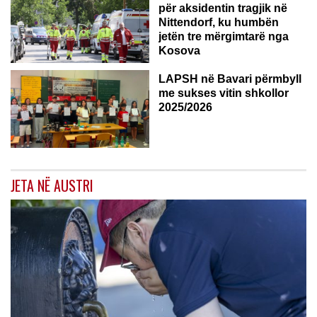
për aksidentin tragjik në
Nittendorf, ku humbën
jetën tre mërgimtarë nga
Kosova
LAPSH në Bavari përmbyll
me sukses vitin shkollor
2025/2026
JETA NË AUSTRI