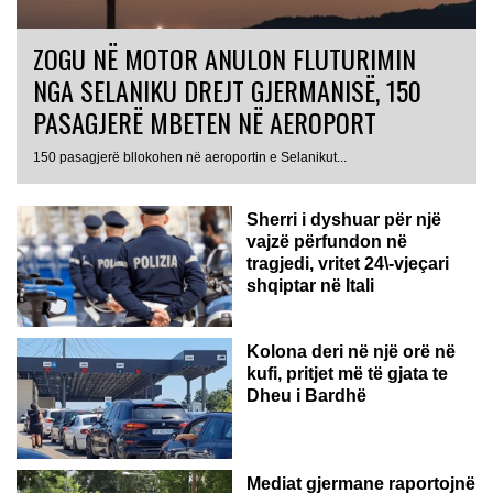
ZOGU NË MOTOR ANULON FLUTURIMIN
NGA SELANIKU DREJT GJERMANISË, 150
PASAGJERË MBETEN NË AEROPORT
ITALI
150 pasagjerë bllokohen në aeroportin e Selanikut...
Sherri i dyshuar për një
vajzë përfundon në
tragjedi, vritet 24\-vjeçari
shqiptar në Itali
Kolona deri në një orë në
kufi, pritjet më të gjata te
Dheu i Bardhë
GJERMANI
Mediat gjermane raportojnë