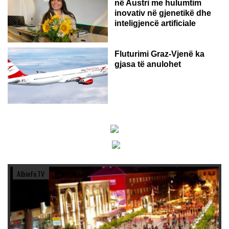
në Austri me hulumtim
inovativ në gjenetikë dhe
inteligjencë artificiale
Fluturimi Graz-Vjenë ka
gjasa të anulohet
Albinfo.TV