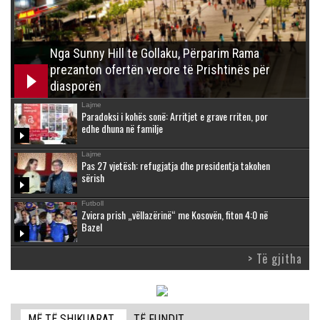
Nga Sunny Hill te Gollaku, Përparim Rama
prezanton ofertën verore të Prishtinës për
diasporën
Lajme
Paradoksi i kohës sonë: Arritjet e grave rriten, por
edhe dhuna në familje
Lajme
Pas 27 vjetësh: refugjatja dhe presidentja takohen
sërish
Futboll
Zvicra prish „vëllazërinë“ me Kosovën, fiton 4:0 në
Bazel
> Të gjitha
MË TË SHIKUARAT
TË FUNDIT