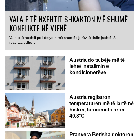
VALA E TË NXEHTIT SHKAKTON MË SHUMË
KONFLIKTE NË VJENË
Vala e të nxehtit po i detyron më shumë njerëz të dalin jashtë. Si
rezultat, edhe...
Austria do ta bëjë më të
lehtë instalimin e
kondicionerëve
Austria regjistron
temperaturën më të lartë në
histori, termometri arrin
40.8°C
AUSTRI
Pranvera Berisha doktoron