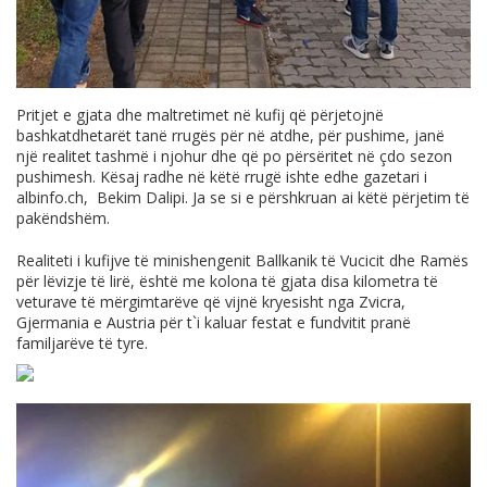
Pritjet e gjata dhe maltretimet në kufij që përjetojnë
bashkatdhetarët tanë rrugës për në atdhe, për pushime, janë
një realitet tashmë i njohur dhe që po përsëritet në çdo sezon
pushimesh. Kësaj radhe në këtë rrugë ishte edhe gazetari i
albinfo.ch
, Bekim Dalipi. Ja se si e përshkruan ai këtë përjetim të
pakëndshëm.
Realiteti i kufijve të minishengenit Ballkanik të Vucicit dhe Ramës
për lëvizje të lirë, është me kolona të gjata disa kilometra të
veturave të mërgimtarëve që vijnë kryesisht nga Zvicra,
Gjermania e Austria për t`i kaluar festat e fundvitit pranë
familjarëve të tyre.