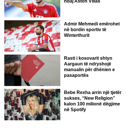
ndaj Aston Villas
ZVICËR
Admir Mehmedi emërohet
në bordin sportiv të
Winterthurit
Rasti i kosovarit shtyn
Aargaun të ndryshojë
manualin për dhënien e
pasaportës
Bebe Rexha arrin një tjetër
sukses, “New Religion”
kalon 100 milionë dëgjime
në Spotify