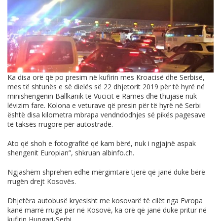
Ka disa orë që po presim në kufirin mes Kroacisë dhe Serbisë,
mes të shtunës e së dielës së 22 dhjetorit 2019 për të hyrë në
minishengenin Ballkanik të Vucicit e Ramës dhe thujase nuk
lëvizim fare. Kolona e veturave që presin për të hyrë në Serbi
është disa kilometra mbrapa vendndodhjes së pikës pagesave
të taksës rrugore për autostradë.
Ato që shoh e fotografitë që kam bërë, nuk i ngjajnë aspak
shengenit Europian”, shkruan
albinfo.ch
.
Ngjashëm shprehen edhe mërgimtarë tjerë që janë duke bërë
rrugën drejt Kosovës.
Dhjetëra autobusë kryesisht me kosovarë të cilët nga Evropa
kanë marrë rrugë për në Kosovë, ka orë që janë duke pritur në
kufirin Hungari-Serbi.