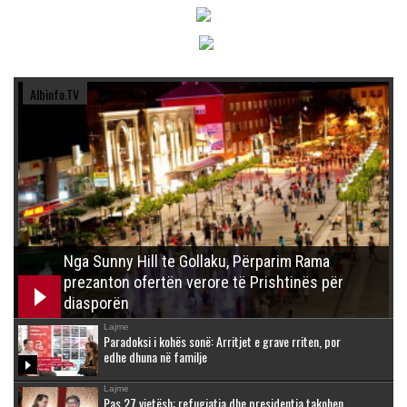
Albinfo.TV
Nga Sunny Hill te Gollaku, Përparim Rama
prezanton ofertën verore të Prishtinës për
diasporën
Lajme
Paradoksi i kohës sonë: Arritjet e grave rriten, por
edhe dhuna në familje
Lajme
Pas 27 vjetësh: refugjatja dhe presidentja takohen