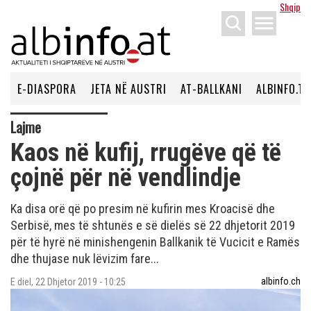
Shqip
menu
E-DIASPORA
JETA NË AUSTRI
AT-BALLKANI
ALBINFO.TV
Lajme
Kaos në kufij, rrugëve që të
çojnë për në vendlindje
Ka disa orë që po presim në kufirin mes Kroacisë dhe
Serbisë, mes të shtunës e së dielës së 22 dhjetorit 2019
për të hyrë në minishengenin Ballkanik të Vucicit e Ramës
dhe thujase nuk lëvizim fare...
albinfo.ch
E diel, 22 Dhjetor 2019 - 10:25