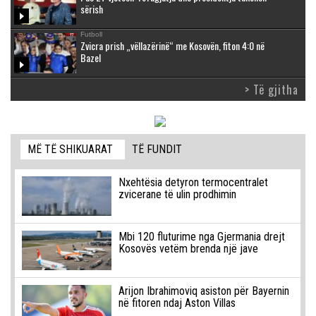
sërish
Futboll
Zvicra prish „vëllazërinë“ me Kosovën, fiton 4:0 në
Bazel
> Të gjitha
MË TË SHIKUARAT
TË FUNDIT
Nxehtësia detyron termocentralet
zvicerane të ulin prodhimin
Mbi 120 fluturime nga Gjermania drejt
Kosovës vetëm brenda një jave
Arijon Ibrahimoviq asiston për Bayernin
në fitoren ndaj Aston Villas