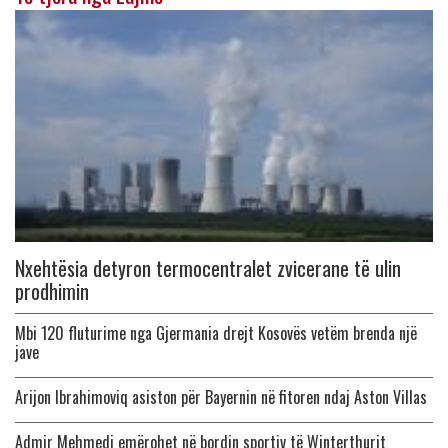
Nxehtësia detyron termocentralet zvicerane të ulin
prodhimin
Mbi 120 fluturime nga Gjermania drejt Kosovës vetëm brenda një
jave
Arijon Ibrahimoviq asiston për Bayernin në fitoren ndaj Aston Villas
Admir Mehmedi emërohet në bordin sportiv të Winterthurit