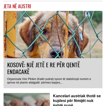
JETA NË AUSTRI
KOSOVË: NJË JETË E RE PËR QENTË
ENDACAKË
Organizata Vier Pfoten (Katër putrat) synon të stabilizojë numrin e
qenve në planin afatgjatë: përmes kapjes,...
Kancelari austriak thotë se
kujdesi për fëmijët nuk
është punë