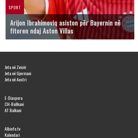
SPORT
Arijon Ibrahimoviq asiston për Bayernin në
fitoren ndaj Aston Villas
Jeta në Zvicër
Jeta në Gjermani
Jeta në Austri
E-Diaspora
CH-Ballkani
AT Balkani
Albinfo.tv
Kalendari