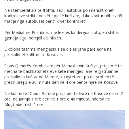
Nën temperatura të ftohta, secili autobus po i nënshtrohet
kontrolleve strikte në këtë pjesë kufitare, duke zbritur udhëtarët
madje nga autobusët për t’i kryer kontrollet”.
Për Mediat në Prishtinë, një lexues ka dërguar foto, ku shihet
gjendja atje, përcjell
albinfo.ch
.
E kolona tashmë mëngjesin e së dielës janë parë edhe në
pikëkalimet kufitare të Kosovës.
Sipas Qendrës Kombëtare për Menaxhimin Kufitar, pritje më të
mëdha të bashkatdhetarëve këtë mëngjes janë regjistruar në
pikëkalimin kufitar në Mërdar, ku qytetarët po detyrohen të
presin prej 3 e 20 minuta deri në 4 orë për të hyrë në Kosovë.
Në kufirin te Dheu i Bardhë pritja për të hyrë në Kosovë është 2
orë, në Jarinje 1 orë deri në 1 orë e 40 minuta, ndërsa në
Muçibabë rreth 1 orë.