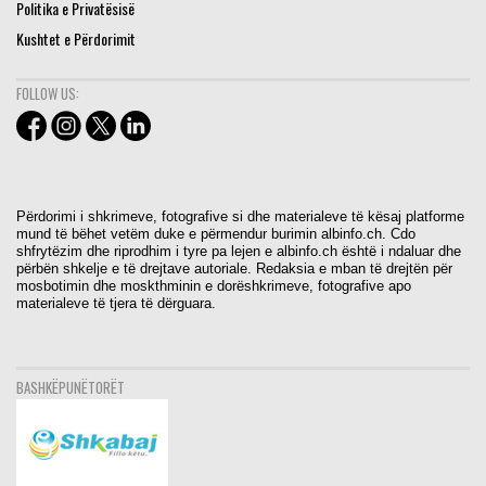
Politika e Privatësisë
Kushtet e Përdorimit
FOLLOW US:
Përdorimi i shkrimeve, fotografive si dhe materialeve të kësaj platforme
mund të bëhet vetëm duke e përmendur burimin albinfo.ch. Cdo
shfrytëzim dhe riprodhim i tyre pa lejen e albinfo.ch është i ndaluar dhe
përbën shkelje e të drejtave autoriale. Redaksia e mban të drejtën për
mosbotimin dhe moskthminin e dorëshkrimeve, fotografive apo
materialeve të tjera të dërguara.
BASHKËPUNËTORËT