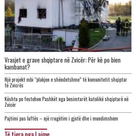
Vrasjet e grave shqiptare në Zvicër: Për kë po bien
kambanat?
Një projekt mbi “plakjen e shëndetshme” të komunitetit shqiptar
të Zvicrës
Kështu po festohen Pashkët nga besimtarët katolikë shqiptarë në
Zvicër
Pajtimi pas luftës – një rrugëtim i gjatë dhe i mundimshem
Të tjera nga Lajme