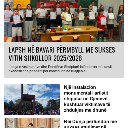
LAPSH NË BAVARI PËRMBYLL ME SUKSES
VITIN SHKOLLOR 2025/2026
Lidhja e Arsimtarëve dhe Prindërve Shqiptarë falënderon mësuesit,
nxënësit dhe prindërit për kontributin në ruajtjen e...
Një instalacion
monumental i artistit
shqiptar në Gjenevë
kushtuar viktimave të
zhdukjes me dhunë
Rei Dunja përfundon me
sukses studimet në