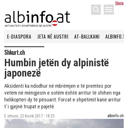
Shqip
menu
E-DIASPORA
JETA NË AUSTRI
AT-BALLKANI
ALBINFO.TV
Shkurt.ch
Humbin jetën dy alpinistë
japonezë
Aksidenti ka ndodhur në mbrëmjen e të premtes por
vetëm në mëngjesin e sotëm është arritur të shihen nga
helikopteri dy të pësuarit. Forcat e shpëtimit kanë arritur
t`i gjejnë trupat e pajetë
albinfo.ch
E shtunë, 22 Korrik 2017 - 18:23