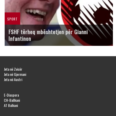
SPORT
FSHF tërheq mbështetjen për Gianni
Infantinon
Jeta në Zvicër
Jeta në Gjermani
Jeta në Austri
E-Diaspora
CH-Ballkani
AT Balkani