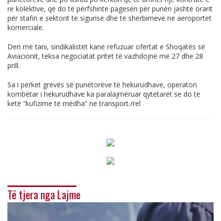
re kolektive, që do të përfshinte pagesën për punën jashtë orarit
për stafin e sektorit të sigurisë dhe të shërbimeve në aeroportet
komerciale.
Deri më tani, sindikalistët kanë refuzuar ofertat e Shoqatës së
Aviacionit, teksa negociatat pritet të vazhdojnë më 27 dhe 28
prill.
Sa i përket grevës së punëtorëve të hekurudhave, operatori
kombëtar i hekurudhave ka paralajmëruar qytetarët se do të
ketë “kufizime të mëdha” në transport./rel
Të tjera nga Lajme