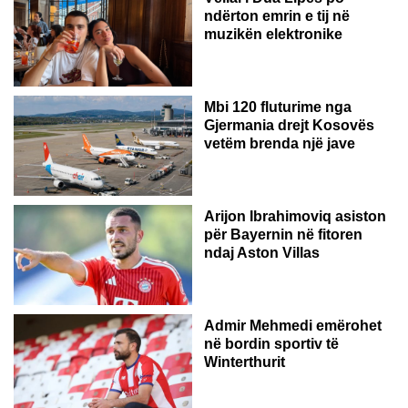
ndërton emrin e tij në
muzikën elektronike
GJERMANI
Mbi 120 fluturime nga
Gjermania drejt Kosovës
vetëm brenda një jave
Arijon Ibrahimoviq asiston
për Bayernin në fitoren
ndaj Aston Villas
ZVICËR
Admir Mehmedi emërohet
në bordin sportiv të
Winterthurit