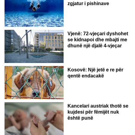
zgjatur i pishinave
Vjenë: 72-vjeçari dyshohet
se kidnapoi dhe mbajti me
dhunë një djalë 4-vjeçar
Kosovë: Një jetë e re për
qentë endacakë
Kancelari austriak thotë se
kujdesi për fëmijët nuk
është punë