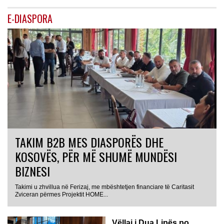
E-DIASPORA
TAKIM B2B MES DIASPORËS DHE
KOSOVËS, PËR MË SHUMË MUNDËSI
BIZNESI
Takimi u zhvillua në Ferizaj, me mbështetjen financiare të Caritasit
Zviceran përmes Projektit HOME...
Vëllai i Dua Lipës po