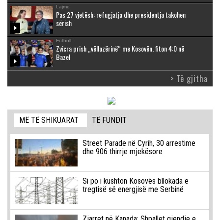
Lajme
Pas 27 vjetësh: refugjatja dhe presidentja takohen
sërish
Futboll
Zvicra prish „vëllazërinë“ me Kosovën, fiton 4:0 në
Bazel
> Të gjitha
MË TË SHIKUARAT
TË FUNDIT
Street Parade në Cyrih, 30 arrestime
dhe 906 thirrje mjekësore
Si po i kushton Kosovës bllokada e
tregtisë së energjisë me Serbinë
Zjarret në Kanada: Shpallet gjendje e