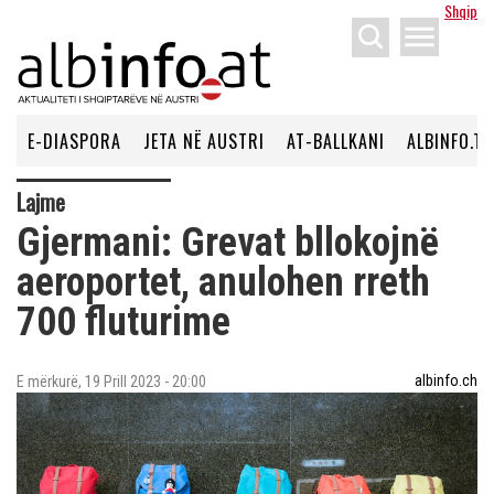
Shqip
menu
E-DIASPORA
JETA NË AUSTRI
AT-BALLKANI
ALBINFO.TV
Lajme
Gjermani: Grevat bllokojnë
aeroportet, anulohen rreth
700 fluturime
albinfo.ch
E mërkurë, 19 Prill 2023 - 20:00