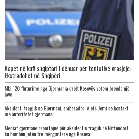
Kapet në kufi shqiptari i dënuar për tentativë vrasjeje:
Ekstradohet në Shqipëri
Mbi 120 fluturime nga Gjermania drejt Kosovës vetëm brenda një
jave
Aksidenti tragjik në Gjermani, ambasadori Ajeti: Jemi në kontakt
me autoritetet gjermane
Mediat gjermane raportojnë për aksidentin tragjik në Nittendorf,
ku humbën jetën tre mërgimtarë nga Kosova