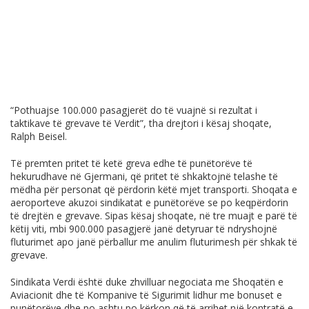
“Pothuajse 100.000 pasagjerët do të vuajnë si rezultat i
taktikave të grevave të Verdit”, tha drejtori i kësaj shoqate,
Ralph Beisel.
Të premten pritet të ketë greva edhe të punëtorëve të
hekurudhave në Gjermani, që pritet të shkaktojnë telashe të
mëdha për personat që përdorin këtë mjet transporti. Shoqata e
aeroporteve akuzoi sindikatat e punëtorëve se po keqpërdorin
të drejtën e grevave. Sipas kësaj shoqate, në tre muajt e parë të
këtij viti, mbi 900.000 pasagjerë janë detyruar të ndryshojnë
fluturimet apo janë përballur me anulim fluturimesh për shkak të
grevave.
Sindikata Verdi është duke zhvilluar negociata me Shoqatën e
Aviacionit dhe të Kompanive të Sigurimit lidhur me bonuset e
punëtorëve dhe po ashtu po kërkon që të arrihet një kontratë e