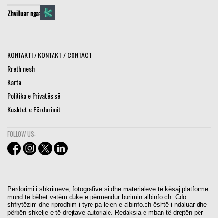
Zhvilluar nga:
KONTAKTI / KONTAKT / CONTACT
Rreth nesh
Karta
Politika e Privatësisë
Kushtet e Përdorimit
FOLLOW US:
Përdorimi i shkrimeve, fotografive si dhe materialeve të kësaj platforme
mund të bëhet vetëm duke e përmendur burimin albinfo.ch. Cdo
shfrytëzim dhe riprodhim i tyre pa lejen e albinfo.ch është i ndaluar dhe
përbën shkelje e të drejtave autoriale. Redaksia e mban të drejtën për