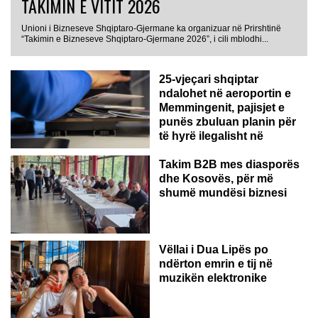
TAKIMIN E VITIT 2026
Unioni i Bizneseve Shqiptaro-Gjermane ka organizuar në Prirshtinë
“Takimin e Bizneseve Shqiptaro-Gjermane 2026”, i cili mblodhi...
25-vjeçari shqiptar
ndalohet në aeroportin e
Memmingenit, pajisjet e
punës zbuluan planin për
të hyrë ilegalisht në
Gjermani
Takim B2B mes diasporës
dhe Kosovës, për më
shumë mundësi biznesi
Vëllai i Dua Lipës po
ndërton emrin e tij në
muzikën elektronike
GJERMANI