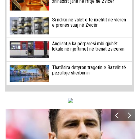
xhihadist janë në rritje në Zvicër
Si ndikojnë valët e të nxehtit në vlerën
e pronës suaj në Zvicër
Anglishtja ka përparësi mbi gjuhët
lokale në njoftimet në trenat zviceran
Thatësira detyron tragetin e Bazelit të
pezullojë shërbimin