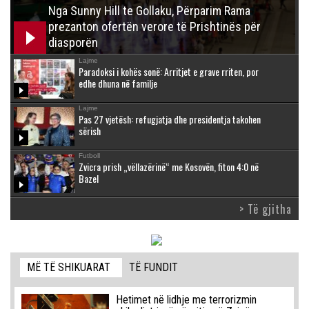
Nga Sunny Hill te Gollaku, Përparim Rama
prezanton ofertën verore të Prishtinës për
diasporën
Lajme
Paradoksi i kohës sonë: Arritjet e grave rriten, por
edhe dhuna në familje
Lajme
Pas 27 vjetësh: refugjatja dhe presidentja takohen
sërish
Futboll
Zvicra prish „vëllazërinë“ me Kosovën, fiton 4:0 në
Bazel
> Të gjitha
MË TË SHIKUARAT
TË FUNDIT
Hetimet në lidhje me terrorizmin