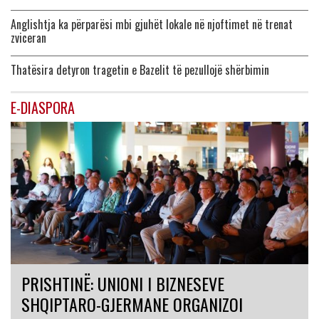
Anglishtja ka përparësi mbi gjuhët lokale në njoftimet në trenat
zviceran
Thatësira detyron tragetin e Bazelit të pezullojë shërbimin
E-DIASPORA
PRISHTINË: UNIONI I BIZNESEVE
SHQIPTARO-GJERMANE ORGANIZOI