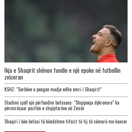
Ikja e Shaqirit shënon fundin e një epoke në futbollin
zviceran
KSHZ: “Serbëve u pengon madje edhe emri i Shaqirit”
Studimi sjell një përfundim befasues: “Shqiponja dykrenore” ka
përmirësuar pozitën e shqiptarëve në Zvicër
Shaqiri i bën befasi të këndshme tifozit të tij të sëmurë me kancer