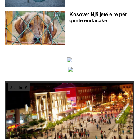
Kosovë: Një jetë e re për
qentë endacakë
Albinfo.TV