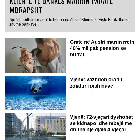
KLIENTË TË BANKËS MARRIN PARATË
MBRAPSHT
Një "shpërthim i madh" të hënën në Austri! Klientët e Erste Bank dhe të
shumë bankave...
Gratë në Austri marrin rreth
40% më pak pension se
burrat
Vjenë: Vazhdon orari i
zgjatur i pishinave
Vjenë: 72-vjeçari dyshohet
se kidnapoi dhe mbajti me
dhunë një djalë 4-vjeçar