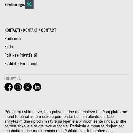
Zhvilluar nga:
KONTAKTI / KONTAKT / CONTACT
Rreth nesh
Karta
Politika e Privatësisë
Kushtet e Përdorimit
FOLLOW US:
Përdorimi i shkrimeve, fotografive si dhe materialeve të kësaj platforme
mund të bëhet vetëm duke e përmendur burimin albinfo.ch. Cdo
shfrytëzim dhe riprodhim i tyre pa lejen e albinfo.ch është i ndaluar dhe
përbën shkelje e të drejtave autoriale. Redaksia e mban të drejtën për
mosbotimin dhe moskthminin e dorëshkrimeve, fotografive apo