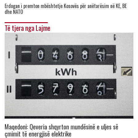
Erdogan i premton mbështetje Kosovës për anëtarësim në KE, BE
dhe NATO
Të tjera nga Lajme
Maqedoni: Qeveria shqyrton mundësinë e uljes së
çmimit të energjisë elektrike