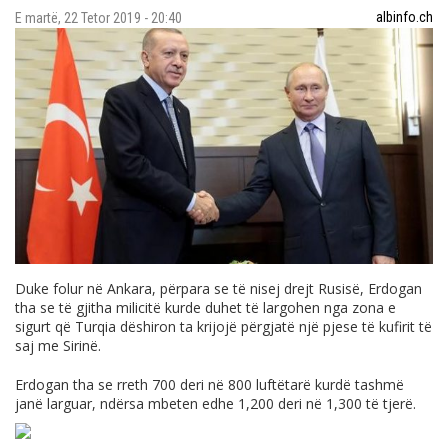
albinfo.ch
E martë, 22 Tetor 2019 - 20:40
Duke folur në Ankara, përpara se të nisej drejt Rusisë, Erdogan
tha se të gjitha milicitë kurde duhet të largohen nga zona e
sigurt që Turqia dëshiron ta krijojë përgjatë një pjese të kufirit të
saj me Sirinë.
Erdogan tha se rreth 700 deri në 800 luftëtarë kurdë tashmë
janë larguar, ndërsa mbeten edhe 1,200 deri në 1,300 të tjerë.