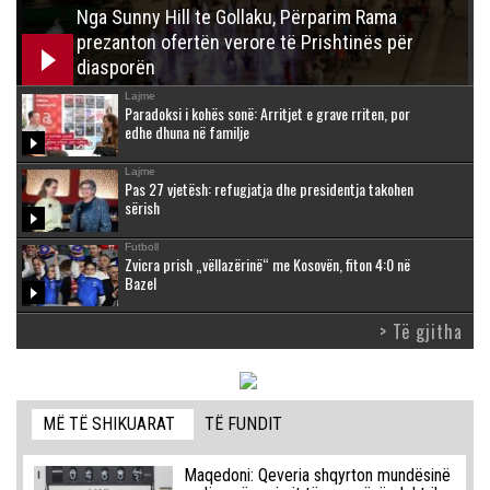
Nga Sunny Hill te Gollaku, Përparim Rama
prezanton ofertën verore të Prishtinës për
diasporën
Lajme
Paradoksi i kohës sonë: Arritjet e grave rriten, por
edhe dhuna në familje
Lajme
Pas 27 vjetësh: refugjatja dhe presidentja takohen
sërish
Futboll
Zvicra prish „vëllazërinë“ me Kosovën, fiton 4:0 në
Bazel
> Të gjitha
MË TË SHIKUARAT
TË FUNDIT
Maqedoni: Qeveria shqyrton mundësinë