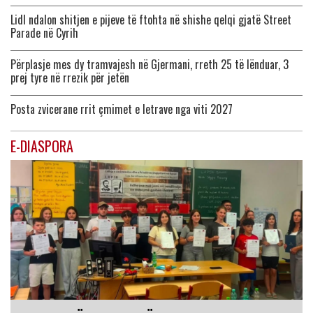
Lidl ndalon shitjen e pijeve të ftohta në shishe qelqi gjatë Street
Parade në Cyrih
Përplasje mes dy tramvajesh në Gjermani, rreth 25 të lënduar, 3
prej tyre në rrezik për jetën
Posta zvicerane rrit çmimet e letrave nga viti 2027
E-DIASPORA