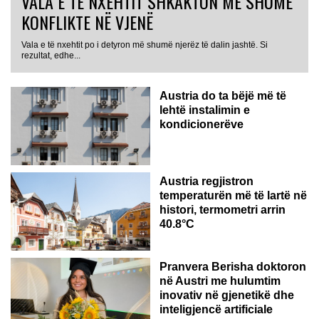
VALA E TË NXEHTIT SHKAKTON MË SHUMË
KONFLIKTE NË VJENË
Vala e të nxehtit po i detyron më shumë njerëz të dalin jashtë. Si
rezultat, edhe...
Austria do ta bëjë më të
lehtë instalimin e
kondicionerëve
Austria regjistron
temperaturën më të lartë në
histori, termometri arrin
40.8°C
AUSTRI
Pranvera Berisha doktoron
në Austri me hulumtim
inovativ në gjenetikë dhe
inteligjencë artificiale