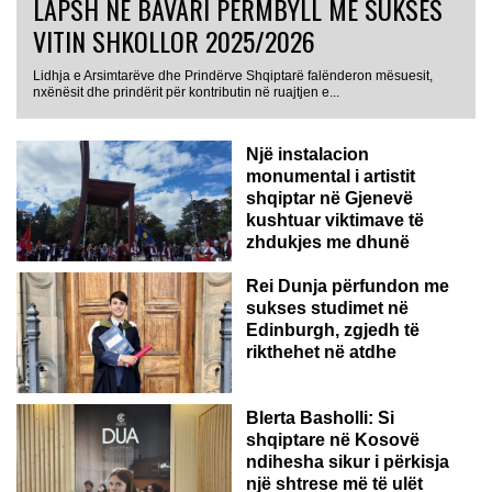
LAPSH NË BAVARI PËRMBYLL ME SUKSES
VITIN SHKOLLOR 2025/2026
Lidhja e Arsimtarëve dhe Prindërve Shqiptarë falënderon mësuesit,
nxënësit dhe prindërit për kontributin në ruajtjen e...
Një instalacion
monumental i artistit
shqiptar në Gjenevë
kushtuar viktimave të
zhdukjes me dhunë
Rei Dunja përfundon me
sukses studimet në
Edinburgh, zgjedh të
rikthehet në atdhe
Blerta Basholli: Si
shqiptare në Kosovë
ndihesha sikur i përkisja
një shtrese më të ulët