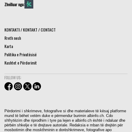
Zhvilluar nga:
KONTAKTI / KONTAKT / CONTACT
Rreth nesh
Karta
Politika e Privatësisë
Kushtet e Përdorimit
FOLLOW US:
Përdorimi i shkrimeve, fotografive si dhe materialeve të kësaj platforme
mund të bëhet vetëm duke e përmendur burimin albinfo.ch. Cdo
shfrytëzim dhe riprodhim i tyre pa lejen e albinfo.ch është i ndaluar dhe
përbën shkelje e të drejtave autoriale. Redaksia e mban të drejtën për
mosbotimin dhe moskthminin e dorëshkrimeve, fotografive apo