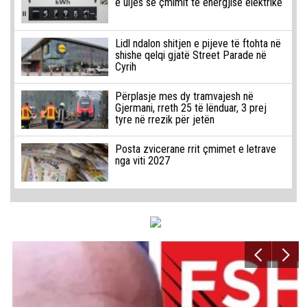
e uljes së çmimit të energjisë elektrike
Lidl ndalon shitjen e pijeve të ftohta në
shishe qelqi gjatë Street Parade në
Cyrih
Përplasje mes dy tramvajesh në
Gjermani, rreth 25 të lënduar, 3 prej
tyre në rrezik për jetën
Posta zvicerane rrit çmimet e letrave
nga viti 2027