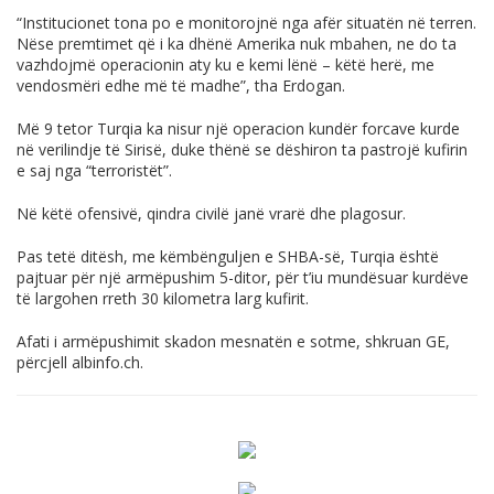
“Institucionet tona po e monitorojnë nga afër situatën në terren.
Nëse premtimet që i ka dhënë Amerika nuk mbahen, ne do ta
vazhdojmë operacionin aty ku e kemi lënë – këtë herë, me
vendosmëri edhe më të madhe”, tha Erdogan.
Më 9 tetor Turqia ka nisur një operacion kundër forcave kurde
në verilindje të Sirisë, duke thënë se dëshiron ta pastrojë kufirin
e saj nga “terroristët”.
Në këtë ofensivë, qindra civilë janë vrarë dhe plagosur.
Pas tetë ditësh, me këmbënguljen e SHBA-së, Turqia është
pajtuar për një armëpushim 5-ditor, për t’iu mundësuar kurdëve
të largohen rreth 30 kilometra larg kufirit.
Afati i armëpushimit skadon mesnatën e sotme, shkruan GE,
përcjell
albinfo.ch
.