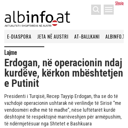
Shqip
menu
E-DIASPORA
JETA NË AUSTRI
AT-BALLKANI
ALBINFO.TV
Lajme
Erdogan, në operacionin ndaj
kurdëve, kërkon mbështetjen
e Putinit
Presidenti i Turqisë, Recep Tayyip Erdogan, tha se do të
vazhdojë operacionin ushtarak në verilindje të Sirisë “me
vendosmëri edhe më të madhe”, nëse luftëtarët kurdë
dështojnë të respektojnë marrëveshjen për armëpushim,
të ndërmjetësuar nga Shtetet e Bashkuara