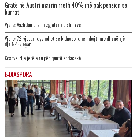
Gratë në Austri marrin rreth 40% më pak pension se
burrat
Vjenë: Vazhdon orari i zgjatur i pishinave
Vjenë: 72-vjeçari dyshohet se kidnapoi dhe mbajti me dhunë një
djalë 4-vjeçar
Kosovë: Një jetë e re për qentë endacakë
E-DIASPORA