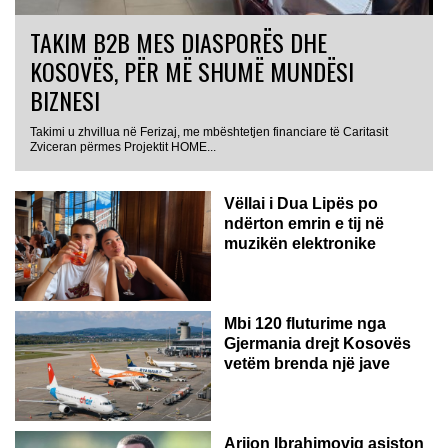
TAKIM B2B MES DIASPORËS DHE
KOSOVËS, PËR MË SHUMË MUNDËSI
BIZNESI
Takimi u zhvillua në Ferizaj, me mbështetjen financiare të Caritasit
Zviceran përmes Projektit HOME...
Vëllai i Dua Lipës po
ndërton emrin e tij në
muzikën elektronike
GJERMANI
Mbi 120 fluturime nga
Gjermania drejt Kosovës
vetëm brenda një jave
Arijon Ibrahimoviq asiston