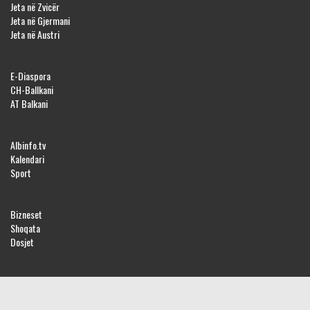
Jeta në Zvicër
Jeta në Gjermani
Jeta në Austri
E-Diaspora
CH-Ballkani
AT Balkani
Albinfo.tv
Kalendari
Sport
Bizneset
Shoqata
Dosjet