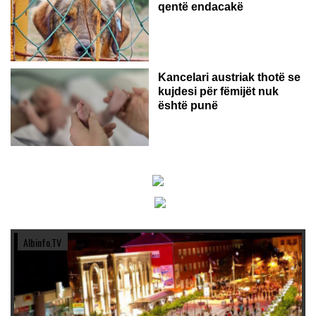
qentë endacakë
Kancelari austriak thotë se
kujdesi për fëmijët nuk
është punë
Albinfo.TV