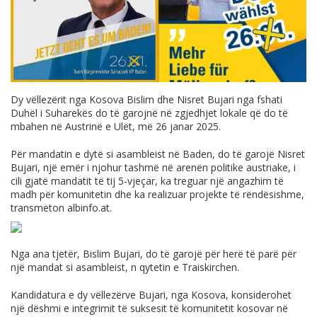
Dy vëllezërit nga Kosova Bislim dhe Nisret Bujari nga fshati
Duhël i Suharekës do të garojnë në zgjedhjet lokale që do të
mbahen në Austrinë e Ulët, më 26 janar 2025.
Për mandatin e dytë si asambleist në Baden, do të garojë Nisret
Bujari, një emër i njohur tashmë në arenën politike austriake, i
cili gjatë mandatit të tij 5-vjeçar, ka treguar një angazhim të
madh për komunitetin dhe ka realizuar projekte të rëndësishme,
transmeton
albinfo.at
.
Nga ana tjetër, Bislim Bujari, do të garojë për herë të parë për
një mandat si asambleist, n qytetin e Traiskirchen.
Kandidatura e dy vëllezërve Bujari, nga Kosova, konsiderohet
një dëshmi e integrimit të suksesit të komunitetit kosovar në