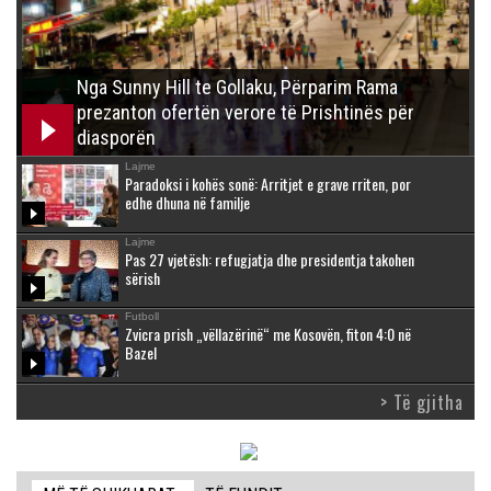
Nga Sunny Hill te Gollaku, Përparim Rama
prezanton ofertën verore të Prishtinës për
diasporën
Lajme
Paradoksi i kohës sonë: Arritjet e grave rriten, por
edhe dhuna në familje
Lajme
Pas 27 vjetësh: refugjatja dhe presidentja takohen
sërish
Futboll
Zvicra prish „vëllazërinë“ me Kosovën, fiton 4:0 në
Bazel
> Të gjitha