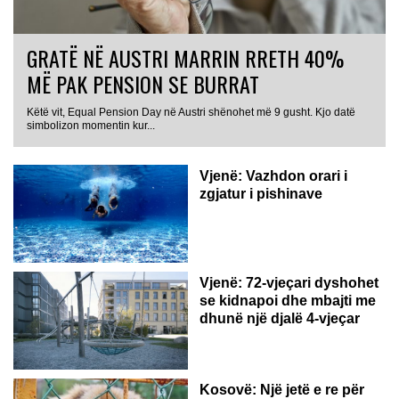
GRATË NË AUSTRI MARRIN RRETH 40%
MË PAK PENSION SE BURRAT
Këtë vit, Equal Pension Day në Austri shënohet më 9 gusht. Kjo datë
simbolizon momentin kur...
Vjenë: Vazhdon orari i
zgjatur i pishinave
Vjenë: 72-vjeçari dyshohet
se kidnapoi dhe mbajti me
dhunë një djalë 4-vjeçar
Kosovë: Një jetë e re për