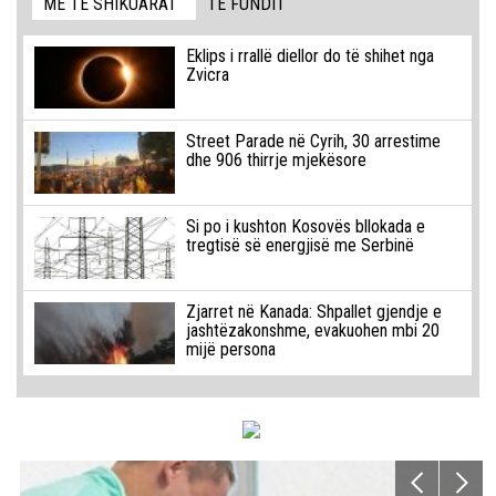
MË TË SHIKUARAT
TË FUNDIT
Eklips i rrallë diellor do të shihet nga
Zvicra
Street Parade në Cyrih, 30 arrestime
dhe 906 thirrje mjekësore
Si po i kushton Kosovës bllokada e
tregtisë së energjisë me Serbinë
Zjarret në Kanada: Shpallet gjendje e
jashtëzakonshme, evakuohen mbi 20
mijë persona