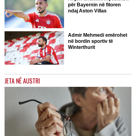
për Bayernin në fitoren
ndaj Aston Villas
ZVICËR
Admir Mehmedi emërohet
në bordin sportiv të
Winterthurit
JETA NË AUSTRI