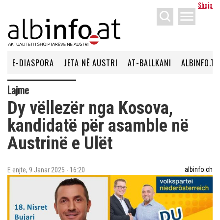
Shqip
menu
E-DIASPORA
JETA NË AUSTRI
AT-BALLKANI
ALBINFO.TV
Lajme
Dy vëllezër nga Kosova,
kandidatë për asamble në
Austrinë e Ulët
albinfo.ch
E enjte, 9 Janar 2025 - 16:20