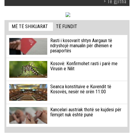
> Të gjitha
MË TË SHIKUARAT
TË FUNDIT
Rasti i kosovarit shtyn Aargaun të
ndryshojë manualin për dhënien e
pasaportës
Kosovë: Konfirmohet rasti i parë me
Virusin e Nilit
Seanca konstituive e Kuvendit të
Kosovës, nesër në orën 11:00
Kancelari austriak thotë se kujdesi për
fëmijët nuk është punë