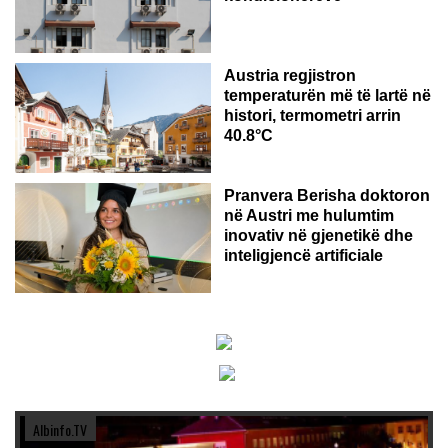
Austria regjistron
temperaturën më të lartë në
histori, termometri arrin
40.8°C
AUSTRI
Pranvera Berisha doktoron
në Austri me hulumtim
inovativ në gjenetikë dhe
inteligjencë artificiale
Albinfo.TV