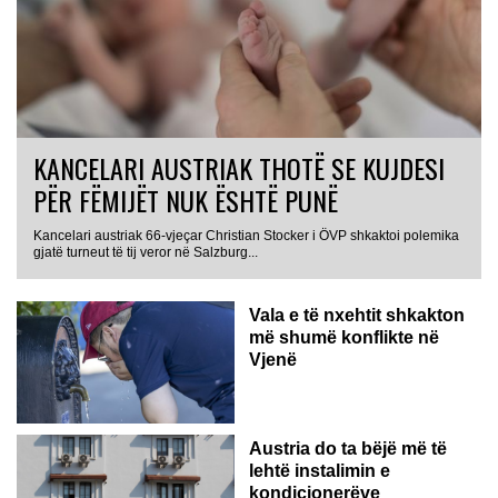
KANCELARI AUSTRIAK THOTË SE KUJDESI
PËR FËMIJËT NUK ËSHTË PUNË
Kancelari austriak 66-vjeçar Christian Stocker i ÖVP shkaktoi polemika
gjatë turneut të tij veror në Salzburg...
Vala e të nxehtit shkakton
më shumë konflikte në
Vjenë
Austria do ta bëjë më të
lehtë instalimin e
kondicionerëve