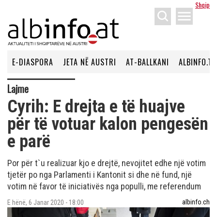
Shqip
menu
E-DIASPORA
JETA NË AUSTRI
AT-BALLKANI
ALBINFO.TV
Lajme
Cyrih: E drejta e të huajve
për të votuar kalon pengesën
e parë
Por për t`u realizuar kjo e drejtë, nevojitet edhe një votim
tjetër po nga Parlamenti i Kantonit si dhe në fund, një
votim në favor të iniciativës nga populli, me referendum
albinfo.ch
E hënë, 6 Janar 2020 - 18:00