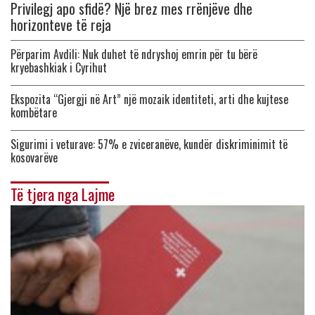
Privilegj apo sfidë? Një brez mes rrënjëve dhe
horizonteve të reja
Përparim Avdili: Nuk duhet të ndryshoj emrin për tu bërë
kryebashkiak i Cyrihut
Ekspozita “Gjergji në Art” një mozaik identiteti, arti dhe kujtese
kombëtare
Sigurimi i veturave: 57% e zviceranëve, kundër diskriminimit të
kosovarëve
Të tjera nga Lajme