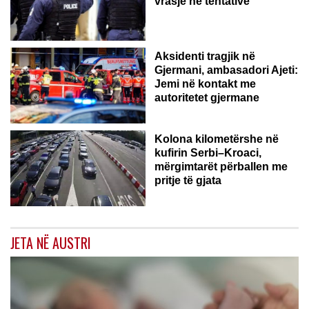
vrasje në tentativë
GJERMANI
Aksidenti tragjik në
Gjermani, ambasadori Ajeti:
Jemi në kontakt me
autoritetet gjermane
Kolona kilometërshe në
kufirin Serbi–Kroaci,
mërgimtarët përballen me
pritje të gjata
JETA NË AUSTRI