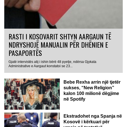
RASTI I KOSOVARIT SHTYN AARGAUN TË
NDRYSHOJË MANUALIN PËR DHËNIEN E
PASAPORTËS
Gjatë intervistës atij i ishin bërë 48 pyetje, ndërsa Gjykata
Administrative e Aargaut konstatoi se 23...
Bebe Rexha arrin një tjetër
sukses, “New Religion”
kalon 100 milionë dëgjime
në Spotify
Ekstradohet nga Spanja në
Kosovë i kërkuari për