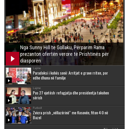
Nga Sunny Hill te Gollaku, Përparim Rama
prezanton ofertën verore të Prishtinës për
diasporën
Lajme
Paradoksi i kohës sonë: Arritjet e grave rriten, por
edhe dhuna në familje
Lajme
Pas 27 vjetësh: refugjatja dhe presidentja takohen
sërish
Futboll
Zvicra prish „vëllazërinë“ me Kosovën, fiton 4:0 në
Bazel