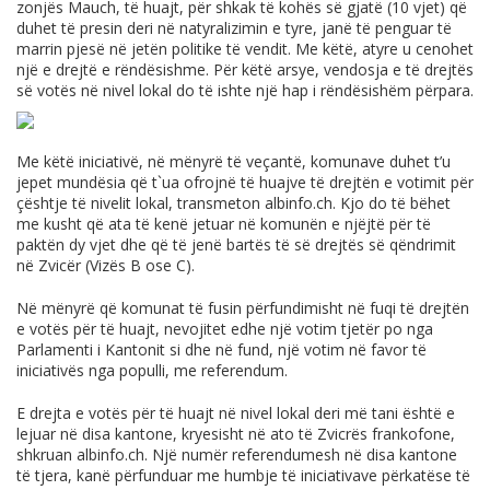
zonjës Mauch, të huajt, për shkak të kohës së gjatë (10 vjet) që
duhet të presin deri në natyralizimin e tyre, janë të penguar të
marrin pjesë në jetën politike të vendit. Me këtë, atyre u cenohet
një e drejtë e rëndësishme. Për këtë arsye, vendosja e të drejtës
së votës në nivel lokal do të ishte një hap i rëndësishëm përpara.
Me këtë iniciativë, në mënyrë të veçantë, komunave duhet t’u
jepet mundësia që t`ua ofrojnë të huajve të drejtën e votimit për
çështje të nivelit lokal, transmeton
albinfo.ch
. Kjo do të bëhet
me kusht që ata të kenë jetuar në komunën e njëjtë për të
paktën dy vjet dhe që të jenë bartës të së drejtës së qëndrimit
në Zvicër (Vizës B ose C).
Në mënyrë që komunat të fusin përfundimisht në fuqi të drejtën
e votës për të huajt, nevojitet edhe një votim tjetër po nga
Parlamenti i Kantonit si dhe në fund, një votim në favor të
iniciativës nga populli, me referendum.
E drejta e votës për të huajt në nivel lokal deri më tani është e
lejuar në disa kantone, kryesisht në ato të Zvicrës frankofone,
shkruan
albinfo.ch
. Një numër referendumesh në disa kantone
të tjera, kanë përfunduar me humbje të iniciativave përkatëse të