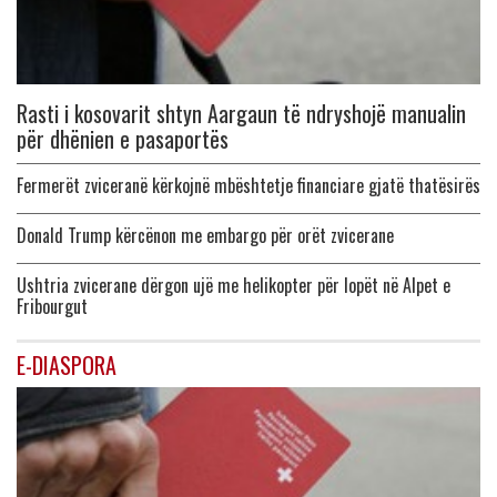
Rasti i kosovarit shtyn Aargaun të ndryshojë manualin
për dhënien e pasaportës
Fermerët zviceranë kërkojnë mbështetje financiare gjatë thatësirës
Donald Trump kërcënon me embargo për orët zvicerane
Ushtria zvicerane dërgon ujë me helikopter për lopët në Alpet e
Fribourgut
E-DIASPORA