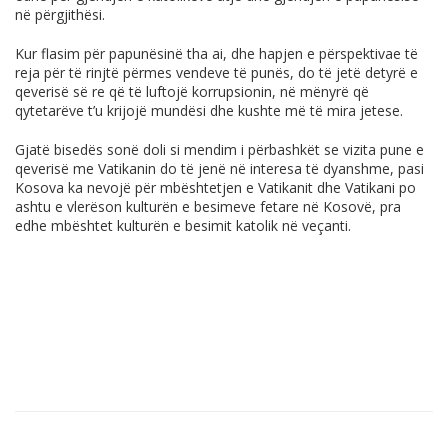
në përgjithësi.
Kur flasim për papunësinë tha ai, dhe hapjen e përspektivae të
reja për të rinjtë përmes vendeve të punës, do të jetë detyrë e
qeverisë së re që të luftojë korrupsionin, në mënyrë që
qytetarëve t’u krijojë mundësi dhe kushte më të mira jetese.
Gjatë bisedës sonë doli si mendim i përbashkët se vizita pune e
qeverisë me Vatikanin do të jenë në interesa të dyanshme, pasi
Kosova ka nevojë për mbështetjen e Vatikanit dhe Vatikani po
ashtu e vlerëson kulturën e besimeve fetare në Kosovë, pra
edhe mbështet kulturën e besimit katolik në veçanti.