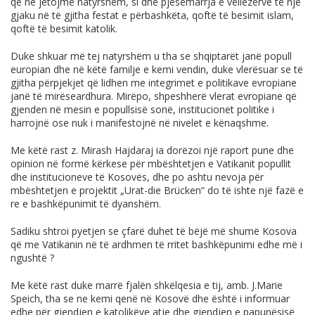
që ne jetojmë natyrshëm, si dhe pjesëmarrja e vëllezërve të një
gjaku në të gjitha festat e përbashkëta, qoftë të besimit islam,
qoftë të besimit katolik.
Duke shkuar më tej natyrshëm u tha se shqiptarët janë popull
europian dhe në këtë familje e kemi vendin, duke vlerësuar se të
gjitha përpjekjet që lidhen me integrimet e politikave evropiane
janë të mirëseardhura. Mirëpo, shpeshherë vlerat evropiane që
gjenden në mesin e popullsisë sonë, institucionet politike i
harrojnë ose nuk i manifestojnë në nivelet e kënaqshme.
Me këtë rast z. Mirash Hajdaraj ia dorëzoi një raport pune dhe
opinion në formë kërkese për mbështetjen e Vatikanit popullit
dhe institucioneve të Kosovës, dhe po ashtu nevoja për
mbështetjen e projektit „Urat-die Brücken“ do të ishte një fazë e
re e bashkëpunimit të dyanshëm.
Sadiku shtroi pyetjen se çfarë duhet të bëjë më shumë Kosova
që me Vatikanin në të ardhmen të rritet bashkëpunimi edhe më i
ngushtë ?
Me këtë rast duke marrë fjalën shkëlqesia e tij, amb. J.Marie
Speich, tha se ne kemi qenë në Kosovë dhe është i informuar
edhe për gjendjen e katolikëve atje dhe gjendjen e papunësisë