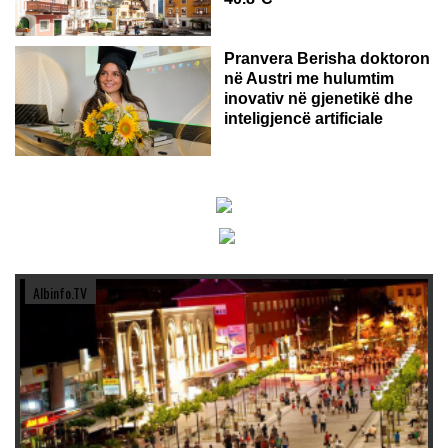
AUSTRI
Pranvera Berisha doktoron
në Austri me hulumtim
inovativ në gjenetikë dhe
inteligjencë artificiale
Albinfo.TV