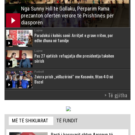
Nga Sunny Hill te Gollaku, Përparim Rama
prezanton ofertën verore të Prishtinës për
diasporën
Lajme
Paradoksi i kohës sonë: Arritjet e grave rriten, por
edhe dhuna në familje
Lajme
Pas 27 vjetësh: refugjatja dhe presidentja takohen
sërish
Futboll
Zvicra prish „vëllazërinë“ me Kosovën, fiton 4:0 në
Bazel
> Të gjitha
MË TË SHIKUARAT
TË FUNDIT
Rasti i kosovarit shtyn Aargaun të