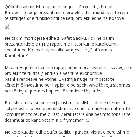
Qëllimi i takimit ishte që udhëheqësi i Projektit „Urat-die
Brücken“ të bëjë prezantimin e projektit dhe mundësitë të reja
të shtrirjes dhe funksionimit të këtij projekti edhe në Kosovë.
Në takim mori pjesë edhe z. Safet Sadiku, i cili në parim
prezantoi idetë e tij në raport me historikun e katolicizmit
shqiptar në Kosovë, sipas pikëpamjeve të „Platformës
Kombëtare“.
Mirash Hajdari e bëri një raport pune mbi aktivitetin disavjeçar të
projektit të tij dhe gjendjen e vështirë ekonomike
bashkëvendësve në Atdhe. E vetmja rrugë na mbetët të
kërkojmë investime për hapjen e perspektivave të reja sidomos
për të rinjtë, përmes hapjes së vendeve të punës.
Po ashtu u tha se përfshirja institucionalisht edhe e elementit
katolik është pjesë e përditshmërisë dhe komunikimit natural të
komunitetit tonë, me ç’ rast vlerat fetare dhe besimet tona janë
dëshmuar se kanë vetëm një frymëmarrje.
Në këtë kuadër edhe Safet Sadiku i paraqiti vlerat e përditshme