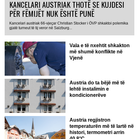
KANCELARI AUSTRIAK THOTË SE KUJDESI
PËR FËMIJËT NUK ËSHTË PUNË
Kancelari austriak 66-vjeçar Christian Stocker i ÖVP shkaktoi polemika
gjatë turneut të tij veror në Salzburg...
Vala e të nxehtit shkakton
më shumë konflikte në
Vjenë
Austria do ta bëjë më të
lehtë instalimin e
kondicionerëve
Austria regjistron
temperaturën më të lartë në
histori, termometri arrin
40.8°C