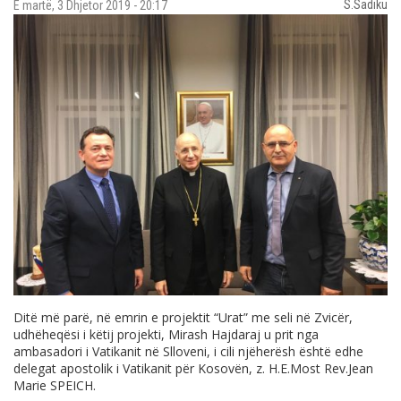
S.Sadiku
E martë, 3 Dhjetor 2019 - 20:17
Ditë më parë, në emrin e projektit “Urat” me seli në Zvicër,
udhëheqësi i këtij projekti, Mirash Hajdaraj u prit nga
ambasadori i Vatikanit në Slloveni, i cili njëherësh është edhe
delegat apostolik i Vatikanit për Kosovën, z. H.E.Most
Rev.Jean
Marie SPEICH.