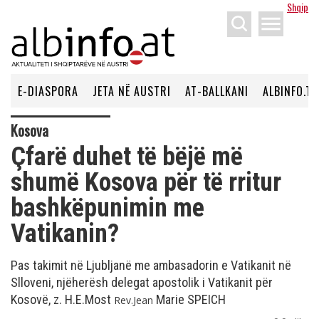
Shqip
menu
E-DIASPORA
JETA NË AUSTRI
AT-BALLKANI
ALBINFO.TV
Kosova
Çfarë duhet të bëjë më
shumë Kosova për të rritur
bashkëpunimin me
Vatikanin?
Pas takimit në Ljubljanë me ambasadorin e Vatikanit në
Slloveni, njëherësh delegat apostolik i Vatikanit për
Kosovë, z. H.E.Most
Marie SPEICH
Rev.Jean