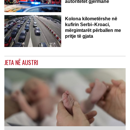
autoritetet gjermane
Kolona kilometërshe në
kufirin Serbi–Kroaci,
mërgimtarët përballen me
pritje të gjata
JETA NË AUSTRI