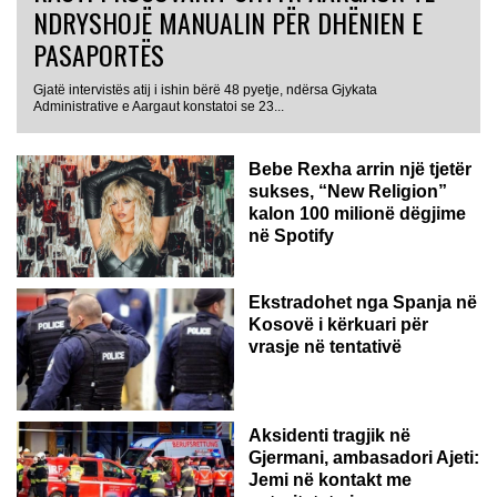
NDRYSHOJË MANUALIN PËR DHËNIEN E
PASAPORTËS
Gjatë intervistës atij i ishin bërë 48 pyetje, ndërsa Gjykata
Administrative e Aargaut konstatoi se 23...
Bebe Rexha arrin një tjetër
sukses, “New Religion”
kalon 100 milionë dëgjime
në Spotify
Ekstradohet nga Spanja në
Kosovë i kërkuari për
vrasje në tentativë
GJERMANI
Aksidenti tragjik në
Gjermani, ambasadori Ajeti:
Jemi në kontakt me