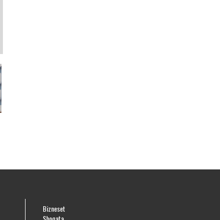
Bizneset
Shoqata