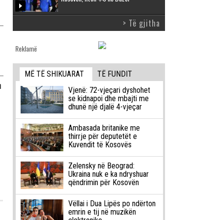
> Të gjitha
Reklamë
MË TË SHIKUARAT
TË FUNDIT
h
Vjenë: 72-vjeçari dyshohet
se kidnapoi dhe mbajti me
dhunë një djalë 4-vjeçar
Ambasada britanike me
thirrje për deputetët e
Kuvendit të Kosovës
Zelensky në Beograd:
Ukraina nuk e ka ndryshuar
qëndrimin për Kosovën
Vëllai i Dua Lipës po ndërton
emrin e tij në muzikën