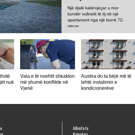
Një djalë katërvjeçar u mor
kundër vullnetit të tij në një
apartament nga një burrë 72-
vjeçar...
thotë
Vala e të nxehtit shkakton
Austria do ta bëjë më të
jët nuk
më shumë konflikte në
lehtë instalimin e
Vjenë
kondicionerëve
a
Albinfo.tv
ni
Kalendari