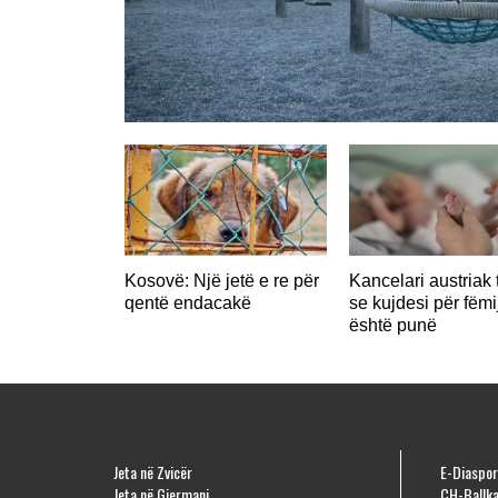
Kosovë: Një jetë e re për
Kancelari austriak 
qentë endacakë
se kujdesi për fëmi
është punë
Jeta në Zvicër
E-Diaspor
Jeta në Gjermani
CH-Ballka