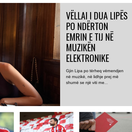
VËLLAI I DUA LIPËS
PO NDËRTON
EMRIN E TIJ NË
MUZIKËN
ELEKTRONIKE
Gjin Lipa po tërheq vëmendjen
në muzikë, në lidhje prej më
shumë se një viti me...
ZVICËR