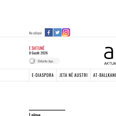
Na ndiqni:
E SHTUNË
8 Gusht 2026
Shkarko App..
E-DIASPORA
JETA NË AUSTRI
AT-BALLKAN
Lajme