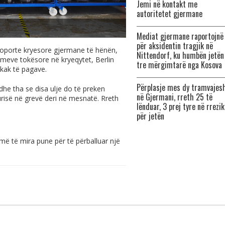
Jemi në kontakt me
autoritetet gjermane
Mediat gjermane raportojnë
për aksidentin tragjik në
aeroporte kryesore gjermane të hënën,
Nittendorf, ku humbën jetën
imeve tokësore në kryeqytet, Berlin
tre mërgimtarë nga Kosova
kak të pagave.
Përplasje mes dy tramvajes
dhe tha se disa ulje do të preken
në Gjermani, rreth 25 të
gurisë në grevë deri në mesnatë. Rreth
lënduar, 3 prej tyre në rrezik
për jetën
 të mira pune për të përballuar një