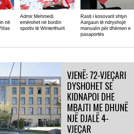
Admir Mehmedi
Rasti i kosovarit shtyn
in në
emërohet në bordin
Aargaun të ndryshojë
illas
sportiv të Winterthurit
manualin për dhënien e
pasaportës
VJENË: 72-VJEÇARI
DYSHOHET SE
KIDNAPOI DHE
MBAJTI ME DHUNË
NJË DJALË 4-
VJEÇAR