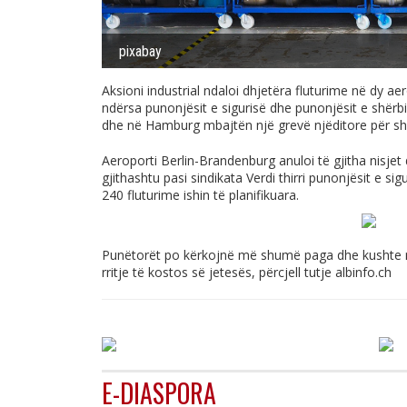
pixabay
Aksioni industrial ndaloi dhjetëra fluturime në dy 
ndërsa punonjësit e sigurisë dhe punonjësit e shërb
dhe në Hamburg mbajtën një grevë njëditore për sh
Aeroporti Berlin-Brandenburg anuloi të gjitha nisjet 
gjithashtu pasi sindikata Verdi thirri punonjësit e si
240 fluturime ishin të planifikuara.
Punëtorët po kërkojnë më shumë paga dhe kushte më
rritje të kostos së jetesës, përcjell tutje
albinfo.ch
E-DIASPORA