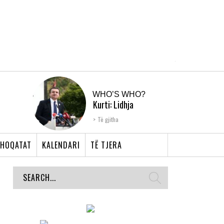
WHO’S WHO?
Kurti: Lidhja
Shqiptare e Prizrenit,
Të gjitha
nyja që bashkoi �...
HOQATAT
KALENDARI
TË TJERA