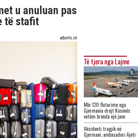
imet u anuluan pas
të stafit
albinfo.ch
Të tjera nga Lajme
Mbi 120 fluturime nga
Gjermania drejt Kosovës
vetëm brenda një jave
Aksidenti tragjik në
Gjermani, ambasadori Ajeti: