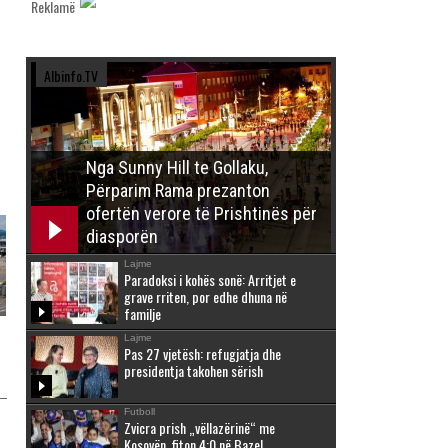
Reklamë
Albinfo.TV
Nga Sunny Hill te Gollaku,
Përparim Rama prezanton
ofertën verore të Prishtinës për
diasporën
Lajme
Paradoksi i kohës sonë: Arritjet e
grave rriten, por edhe dhuna në
familje
Lajme
Pas 27 vjetësh: refugjatja dhe
presidentja takohen sërish
Futboll
Zvicra prish „vëllazërinë“ me
Kosovën, fiton 4:0 në Bazel