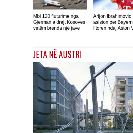
Mbi 120 fluturime nga
Arijon Ibrahimoviq
Gjermania drejt Kosovës
asiston për Bayern
vetëm brenda një jave
fitoren ndaj Aston V
JETA NË AUSTRI