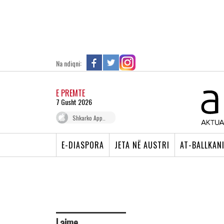
Na ndiqni:
E PREMTE
7 Gusht 2026
Shkarko App..
E-DIASPORA
JETA NË AUSTRI
AT-BALLKAN
Lajme