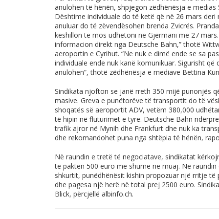
anulohen të hënën, shpjegon zëdhënësja e medias S
Dështime individuale do të ketë që në 26 mars deri 
anuluar do të zëvendësohen brenda Zvicrës. Prandaj
këshillon të mos udhëtoni në Gjermani më 27 mars.
informacion direkt nga Deutsche Bahn,” thotë Wittw
aeroportin e Cyrihut. “Ne nuk e dimë ende se sa pasa
individuale ende nuk kanë komunikuar. Sigurisht që 
anulohen”, thotë zëdhënësja e mediave Bettina Kunz
Sindikata njofton se janë rreth 350 mijë punonjës që
masive. Greva e punëtorëve të transportit do të vësh
shoqatës së aeroportit ADV, vetëm 380,000 udhëtar
të hipin në fluturimet e tyre. Deutsche Bahn ndërpr
trafik ajror në Mynih dhe Frankfurt dhe nuk ka trans
dhe rekomandohet puna nga shtëpia të hënën, rapor
Në raundin e tretë të negociatave, sindikatat kërk
të paktën 500 euro më shumë në muaj. Në raundin e
shkurtit, punëdhënësit kishin propozuar një rritje t
dhe pagesa një herë në total prej 2500 euro. Sindik
Blick, përcjellë
albinfo.ch
.