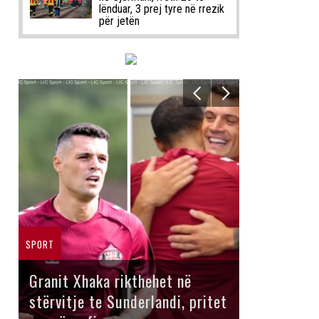
lënduar, 3 prej tyre në rrezik
për jetën
SPORT
Granit Xhaka rikthehet në
stërvitje te Sunderlandi, pritet