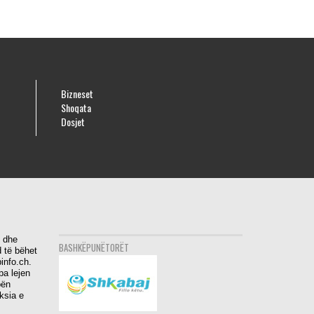
Bizneset
Shoqata
Dosjet
i dhe
BASHKËPUNËTORËT
 të bëhet
info.ch.
pa lejen
bën
aksia e