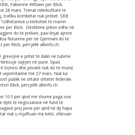
BB, Fabienne Wittwer për Blick.
në 28 mars. Trenat ndërkufitarë të
, trafiku kombëtar nuk preket. SBB
 “Udhëtarëve u kërkohet të marrin
er për Blick. Dështime priten edhe në
gjerë do të preken, pasi linjat ajrore
disa fluturime për në Gjermani do të
 për Blick, përcjellë
albinfo.ch
.
 grevojnë e pritet të dalin në tubime
tirësojë vajtjen në punë. Sipas
ë biznesi dhe privatë nuk do të mund
et veprimtarinë më 27 mars. Nuk ka
port publik në shtatë shtetet federale
ton Blick, përcjellë
albinfo.ch
.
ojnë 10.5 për qind më shumë paga ose
 dytë të negociatave në fund të
ë pagave prej pesë për qind në dy hapa
atat nuk u mjaftuan me këtë, shkruan