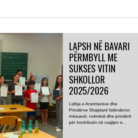
LAPSH NË BAVARI
PËRMBYLL ME
SUKSES VITIN
SHKOLLOR
2025/2026
Lidhja e Arsimtarëve dhe
Prindërve Shqiptarë falënderon
mësuesit, nxënësit dhe prindërit
për kontributin në ruajtjen e...