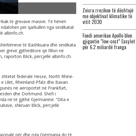
Zvicra rrezikon të dështojë
me objektivat klimatike të
vitit 2030
 shkak të grevave masive. Të hënën
 ndalohen për qarkullim nga sindikatat
llë
albinfo.ch
.
Fondi amerikan Apollo blen
gjigantin “low-cost” EasyJet
 Shërbimeve të Bashkuara dhe sindikata
për 6.2 miliardë franga
ër grevë gjithëditore që fillon në
 raporton Blick, përcjellë
albinfo.ch
.
ë shtetet federale Hesse, North Rhine-
 Ulët, Rheinland-Pfalz dhe Bavari.
ë punës në aeroportet në Frankfurt,
esden dhe Dortmund. Shefi i
nda në të gjithë Gjermaninë. “Dita e
katave, shkruan Blick, përcjellë
 rajonalë për dhe nga Gjermania do të