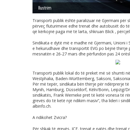
Ilustrim
Transporti publik është paralizuar në Gjermani për
përveç fluturimeve edhe trenat dhe autobusët do të
që kërkojnë paga më të larta, shkruan Blick , përcje
Sindikata e dytë më e madhe në Gjermani, Unioni i
e hekurudhave dhe transportit EVG po bëjnë thirrje p
mesnatën e 26-27 mars dhe përfundon pas 24 orësh,
Transporti publik lokal do të preket më së shumti n
Westphalia, Baden-Württemberg, Saksoni, Saksonia e
Për më tepër, sindikata bën thirrje për ndërprerje t
Mynih, Hamburg, Düsseldorf, Këln/Bonn, Leipzig/Dr
sindikatës, Frank Werneke pret të ketë vonesa të rë
grevës do të ketë një ndikim masiv”, tha lideri i sindi
albinfo.ch
.
A ndikohet Zvicra?
Për shkak të grevës, ICE, trenat e natës dhe trenat