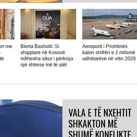
don me
Blerta Basholli: Si
Aeroporti i Prishtinës
ë
shqiptare në Kosovë
kalon shifrën e 2 milionë
të
ndihesha sikur i përkisja
udhëtarëve në vitin 2026
një shtrese më të ulët
VALA E TË NXEHTIT
SHKAKTON MË
SHUMË KONFLIKTE