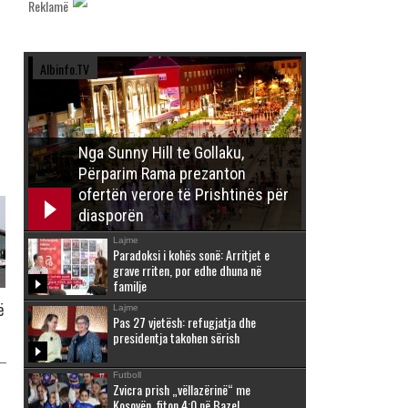
Reklamë
Albinfo.TV
Nga Sunny Hill te Gollaku,
Përparim Rama prezanton
ofertën verore të Prishtinës për
diasporën
Lajme
Paradoksi i kohës sonë: Arritjet e
grave rriten, por edhe dhuna në
familje
ë
Lajme
Pas 27 vjetësh: refugjatja dhe
presidentja takohen sërish
Futboll
Zvicra prish „vëllazërinë“ me
Kosovën, fiton 4:0 në Bazel