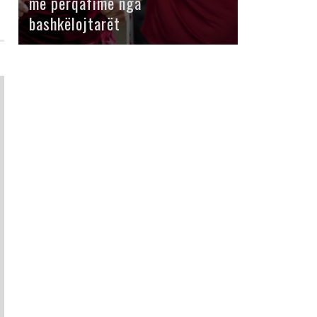
me përqafime nga
bashkëlojtarët