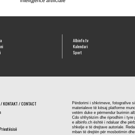
inteligjencë artificiale
a
Albinfo.tv
ni
Kalendari
i
Sport
 / KONTAKT / CONTACT
Përdorimi i shkrimeve, fotografive s
materialeve të kësaj platforme mund
h
vetëm duke e përmendur burimin alb
Cdo shfrytëzim dhe riprodhim i tyre 
e albinfo.ch është i ndaluar dhe për
shkelje e të drejtave autoriale. Red
 Privatësisë
mban të drejtën për mosbotimin dhe