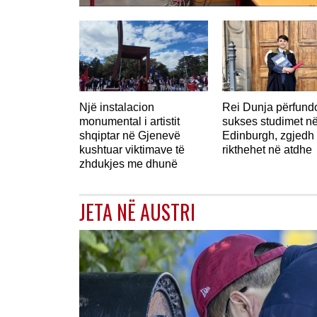
Një instalacion
Rei Dunja përfun
monumental i artistit
sukses studimet n
shqiptar në Gjenevë
Edinburgh, zgjedh 
kushtuar viktimave të
rikthehet në atdhe
zhdukjes me dhunë
JETA NË AUSTRI