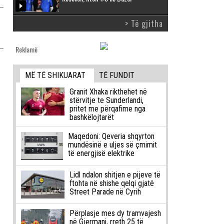
> Të gjitha
Reklamë
MË TË SHIKUARAT
TË FUNDIT
Granit Xhaka rikthehet në
stërvitje te Sunderlandi,
pritet me përqafime nga
bashkëlojtarët
Maqedoni: Qeveria shqyrton
mundësinë e uljes së çmimit
të energjisë elektrike
Lidl ndalon shitjen e pijeve të
ftohta në shishe qelqi gjatë
Street Parade në Cyrih
Përplasje mes dy tramvajesh
në Gjermani, rreth 25 të