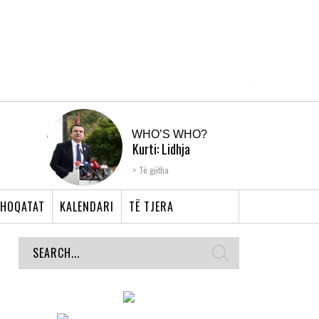
WHO’S WHO?
Kurti: Lidhja
Shqiptare e Prizrenit,
Të gjitha
nyja që bashkoi �...
HOQATAT
KALENDARI
TË TJERA