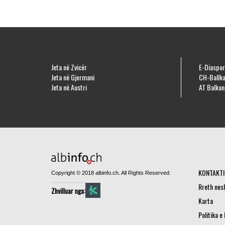
Jeta në Zvicër
E-Diaspor
Jeta në Gjermani
CH-Ballka
Jeta në Austri
AT Balkan
KONTAKTI
Copyright © 2018 albinfo.ch. All Rights Reserved.
Rreth nes
Zhvilluar nga:
Karta
Politika e