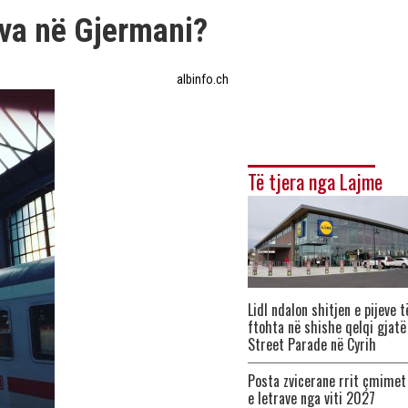
eva në Gjermani?
albinfo.ch
Të tjera nga Lajme
Lidl ndalon shitjen e pijeve t
ftohta në shishe qelqi gjatë
Street Parade në Cyrih
Posta zvicerane rrit çmimet
e letrave nga viti 2027