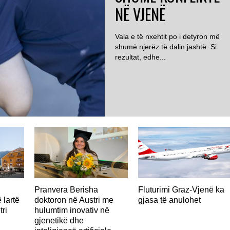
NË VJENË
Vala e të nxehtit po i detyron më
shumë njerëz të dalin jashtë. Si
rezultat, edhe...
AUSTRI
Pranvera Berisha
Fluturimi Graz-Vjenë ka
 lartë
doktoron në Austri me
gjasa të anulohet
tri
hulumtim inovativ në
gjenetikë dhe