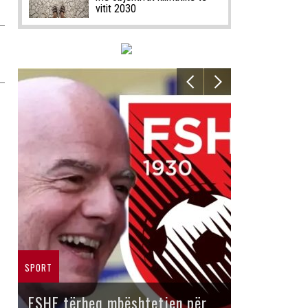
vitit 2030
SPORT
FSHF tërheq mbështetjen për