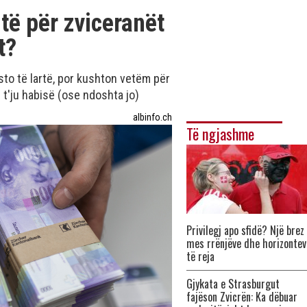
jtë për zviceranët
t?
to të lartë, por kushton vetëm për
 t'ju habisë (ose ndoshta jo)
albinfo.ch
Të ngjashme
Privilegj apo sfidë? Një brez
mes rrënjëve dhe horizontev
të reja
Gjykata e Strasburgut
fajëson Zvicrën: Ka dëbuar