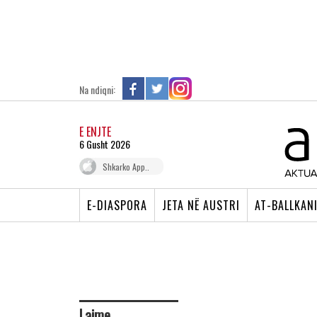
Na ndiqni:
E ENJTE
6 Gusht 2026
Shkarko App..
E-DIASPORA
JETA NË AUSTRI
AT-BALLKAN
Lajme