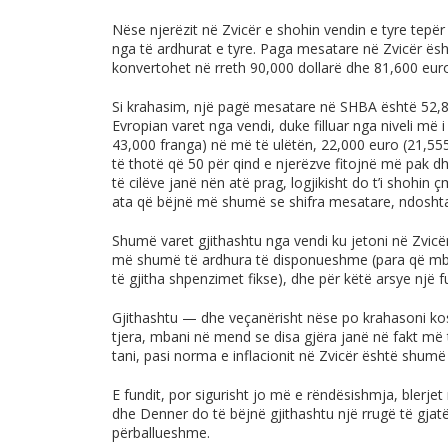
Nëse njerëzit në Zvicër e shohin vendin e tyre tepër 
nga të ardhurat e tyre. Paga mesatare në Zvicër ësht
konvertohet në rreth 90,000 dollarë dhe 81,600 euro
Si krahasim, një pagë mesatare në SHBA është 52,80
Evropian varet nga vendi, duke filluar nga niveli më 
43,000 franga) në më të ulëtën, 22,000 euro (21,555
të thotë që 50 për qind e njerëzve fitojnë më pak 
të cilëve janë nën atë prag, logjikisht do t’i shohin
ata që bëjnë më shumë se shifra mesatare, ndoshta
Shumë varet gjithashtu nga vendi ku jetoni në Zvicër
më shumë të ardhura të disponueshme (para që mbe
të gjitha shpenzimet fikse), dhe për këtë arsye një fu
Gjithashtu — dhe veçanërisht nëse po krahasoni ko
tjera, mbani në mend se disa gjëra janë në fakt më të
tani, pasi norma e inflacionit në Zvicër është shumë
E fundit, por sigurisht jo më e rëndësishmja, blerjet
dhe Denner do të bëjnë gjithashtu një rrugë të gjat
përballueshme.