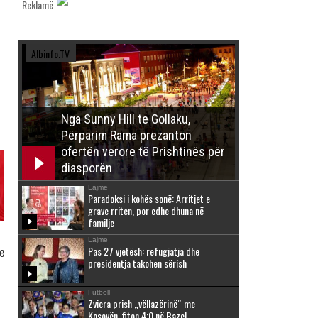
Reklamë
Albinfo.TV
Nga Sunny Hill te Gollaku,
Përparim Rama prezanton
ofertën verore të Prishtinës për
diasporën
Lajme
Paradoksi i kohës sonë: Arritjet e
grave rriten, por edhe dhuna në
familje
Lajme
Pas 27 vjetësh: refugjatja dhe
e
presidentja takohen sërish
Futboll
Zvicra prish „vëllazërinë“ me
Kosovën, fiton 4:0 në Bazel