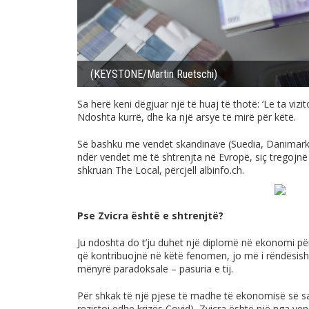
(KEYSTONE/Martin Ruetschi)
Sa herë keni dëgjuar një të huaj të thotë: ‘Le ta vizi
Ndoshta kurrë, dhe ka një arsye të mirë për këtë.
Së bashku me vendet skandinave (Suedia, Danimarka
ndër vendet më të shtrenjta në Evropë, siç tregojn
shkruan The Local, përcjell
albinfo.ch
.
Pse Zvicra është e shtrenjtë?
Ju ndoshta do t’ju duhet një diplomë në ekonomi për
që kontribuojnë në këtë fenomen, jo më i rëndësish
mënyrë paradoksale – pasuria e tij.
Për shkak të një pjese të madhe të ekonomisë së saj
rezistoi edhe krizës Covid), Zvicra është një nga ve