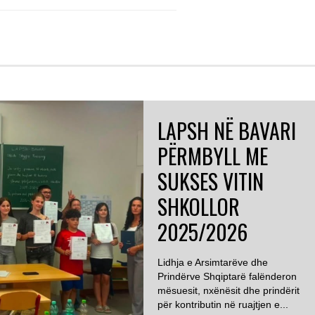
LAPSH NË BAVARI
PËRMBYLL ME
SUKSES VITIN
SHKOLLOR
2025/2026
Lidhja e Arsimtarëve dhe
Prindërve Shqiptarë falënderon
mësuesit, nxënësit dhe prindërit
për kontributin në ruajtjen e...