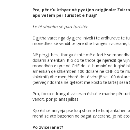
Pra, për t’u kthyer në pyetjen origjinale: Zvic
apo vetëm për turistët e huaj?
Le të shohim së pari turistët
E gjitha varet nga dy gjëra: niveli i të ardhurave të tu
monedhës së vendit të tyre dhe frangës zvicerane,
Në përgjithësi, franga është më e fortë se monedhat
dollarin amerikan. Kjo do të thotë që njerëzit që vi
monedhën e tyre në CHF do të ‘humbin’ në fuqinë ble
amerikan që shkëmben 100 dollarë në CHF do të mar
shkrimit) dhe menjëherë do të vërejë se 100 dolla
(përveç ndoshta në qytetet me kosto të lartë) sesa 
Pra, forca e frangut zviceran është e madhe për tur
vendit, por jo anasjelltas.
Kjo është arsyeja pse kaq shumë të huaj ankohen p
mend se ato bazohen në pagat zvicerane, jo në ato 
Po zviceranët?