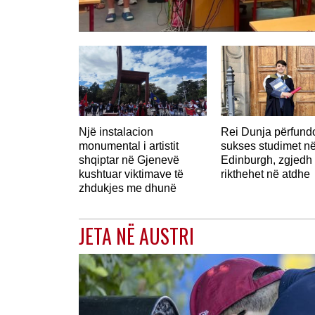
Një instalacion
Rei Dunja përfun
monumental i artistit
sukses studimet n
shqiptar në Gjenevë
Edinburgh, zgjedh 
kushtuar viktimave të
rikthehet në atdhe
zhdukjes me dhunë
JETA NË AUSTRI