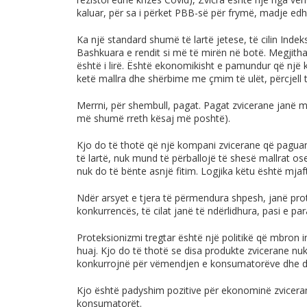
kaluar, për sa i përket PBB-së për frymë, madje ed
Ka një standard shumë të lartë jetese, të cilin Indek
Bashkuara e rendit si më të mirën në botë. Megjithat
është i lirë. Është ekonomikisht e pamundur që një k
ketë mallra dhe shërbime me çmim të ulët, përcjell 
Merrni, për shembull, pagat. Pagat zvicerane janë me
më shumë rreth kësaj më poshtë).
Kjo do të thotë që një kompani zvicerane që paguan 
të lartë, nuk mund të përballojë të shesë mallrat os
nuk do të bënte asnjë fitim. Logjika këtu është mjaft
Ndër arsyet e tjera të përmendura shpesh, janë pr
konkurrencës, të cilat janë të ndërlidhura, pasi e pa
Proteksionizmi tregtar është një politikë që mbron 
huaj. Kjo do të thotë se disa produkte zvicerane nu
konkurrojnë për vëmendjen e konsumatorëve dhe de
Kjo është padyshim pozitive për ekonominë zvicera
konsumatorët.