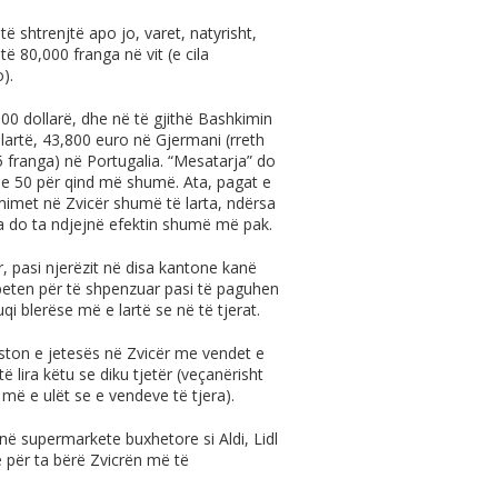
të shtrenjtë apo jo, varet, natyrisht,
ë 80,000 franga në vit (e cila
).
0 dollarë, dhe në të gjithë Bashkimin
i lartë, 43,800 euro në Gjermani (rreth
 franga) në Portugalia. “Mesatarja” do
dhe 50 për qind më shumë. Ata, pagat e
 çmimet në Zvicër shumë të larta, ndërsa
 do ta ndjejnë efektin shumë më pak.
, pasi njerëzit në disa kantone kanë
ten për të shpenzuar pasi të paguhen
qi blerëse më e lartë se në të tjerat.
ston e jetesës në Zvicër me vendet e
 lira këtu se diku tjetër (veçanërisht
 më e ulët se e vendeve të tjera).
 në supermarkete buxhetore si Aldi, Lidl
ë për ta bërë Zvicrën më të