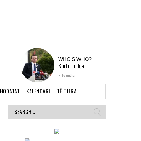
WHO’S WHO?
Kurti: Lidhja
Shqiptare e Prizrenit,
Të gjitha
nyja që bashkoi �...
HOQATAT
KALENDARI
TË TJERA