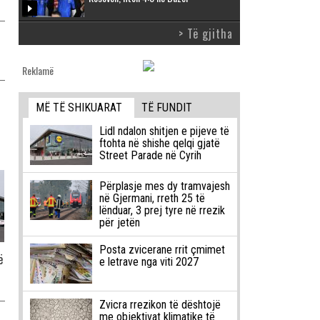
> Të gjitha
Reklamë
MË TË SHIKUARAT
TË FUNDIT
Lidl ndalon shitjen e pijeve të
ftohta në shishe qelqi gjatë
Street Parade në Cyrih
Përplasje mes dy tramvajesh
në Gjermani, rreth 25 të
lënduar, 3 prej tyre në rrezik
për jetën
Posta zvicerane rrit çmimet
ë
e letrave nga viti 2027
Zvicra rrezikon të dështojë
me objektivat klimatike të