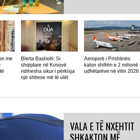
don me
Blerta Basholli: Si
Aeroporti i Prishtinës
ë
shqiptare në Kosovë
kalon shifrën e 2 milionë
të
ndihesha sikur i përkisja
udhëtarëve në vitin 2026
një shtrese më të ulët
VALA E TË NXEHTIT
SHKAKTON MË