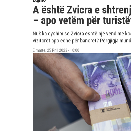
A është Zvicra e shtren
– apo vetëm për turistë
Nuk ka dyshim se Zvicra është një vend me kos
vizitorët apo edhe për banorët? Përgjigja mund
E martë, 25 Prill 2023 - 10:00