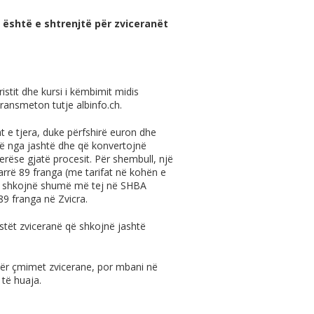
ra është e shtrenjtë për zviceranët
ristit dhe kursi i këmbimit midis
 transmeton tutje
albinfo.ch
.
 e tjera, duke përfshirë euron dhe
jnë nga jashtë dhe që konvertojnë
rëse gjatë procesit. Për shembull, një
rë 89 franga (me tarifat në kohën e
rë shkojnë shumë më tej në SHBA
89 franga në Zvicra.
istët zviceranë që shkojnë jashtë
ër çmimet zvicerane, por mbani në
të huaja.