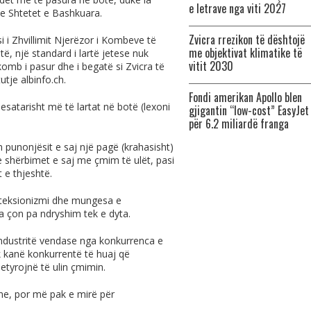
e letrave nga viti 2027
he Shtetet e Bashkuara.
Zvicra rrezikon të dështojë
si i Zhvillimit Njerëzor i Kombeve të
me objektivat klimatike të
ë, një standard i lartë jetese nuk
vitit 2030
omb i pasur dhe i begatë si Zvicra të
tutje
albinfo.ch
.
Fondi amerikan Apollo blen
satarisht më të lartat në botë (lexoni
gjigantin “low-cost” EasyJet
për 6.2 miliardë franga
punonjësit e saj një pagë (krahasisht)
e shërbimet e saj me çmim të ulët, pasi
 e thjeshtë.
oteksionizmi dhe mungesa e
ra çon pa ndryshim tek e dyta.
industritë vendase nga konkurrenca e
k kanë konkurrentë të huaj që
tyrojnë të ulin çmimin.
ne, por më pak e mirë për