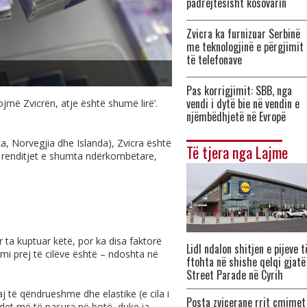
padrejtësisht kosovarin
Zvicra ka furnizuar Serbinë
me teknologjinë e përgjimit
të telefonave
Pas korrigjimit: SBB, nga
vendi i dytë bie në vendin e
tojmë Zvicrën, atje është shumë lirë’.
njëmbëdhjetë në Evropë
, Norvegjia dhe Islanda), Zvicra është
Të tjera nga Lajme
ë renditjet e shumta ndërkombëtare,
 ta kuptuar këtë, por ka disa faktorë
Lidl ndalon shitjen e pijeve t
mi prej të cilëve është – ndoshta në
ftohta në shishe qelqi gjatë
Street Parade në Cyrih
 të qëndrueshme dhe elastike (e cila i
Posta zvicerane rrit çmimet
ndet më të pasura në botë, duke ia