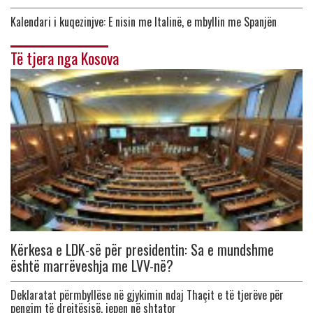
Kalendari i kuqezinjve: E nisin me Italinë, e mbyllin me Spanjën
Të tjera nga Kosova
Kërkesa e LDK-së për presidentin: Sa e mundshme
është marrëveshja me LVV-në?
Deklaratat përmbyllëse në gjykimin ndaj Thaçit e të tjerëve për
pengim të drejtësisë, jepen në shtator