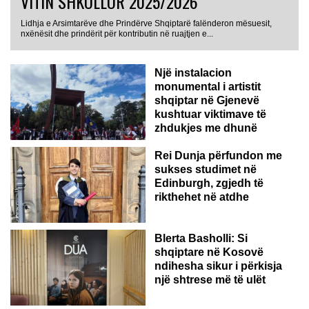
VITIN SHKOLLOR 2025/2026
Lidhja e Arsimtarëve dhe Prindërve Shqiptarë falënderon mësuesit,
nxënësit dhe prindërit për kontributin në ruajtjen e...
Një instalacion
monumental i artistit
shqiptar në Gjenevë
kushtuar viktimave të
zhdukjes me dhunë
Rei Dunja përfundon me
sukses studimet në
Edinburgh, zgjedh të
rikthehet në atdhe
Blerta Basholli: Si
shqiptare në Kosovë
ndihesha sikur i përkisja
një shtrese më të ulët