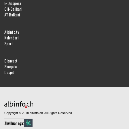
E-Diaspora
CH-Ballkani
AT Balkani
Albinfo.tv
Kalendari
Sport
Bizneset
Shoqata
Dosjet
Copyright © 2018 albinfo.ch. All Rights Reserved.
Zhvilluar nga: