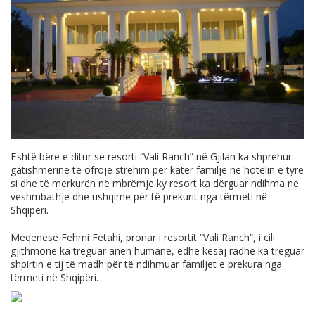
Është bërë e ditur se resorti “Vali Ranch” në Gjilan ka shprehur
gatishmërinë të ofrojë strehim për katër familje në hotelin e tyre
si dhe të mërkurën në mbrëmje ky resort ka dërguar ndihma në
veshmbathje dhe ushqime për të prekurit nga tërmeti në
Shqipëri.
Meqenëse Fehmi Fetahi, pronar i resortit “Vali Ranch”, i cili
gjithmonë ka treguar anën humane, edhe kësaj radhe ka treguar
shpirtin e tij të madh për të ndihmuar familjet e prekura nga
tërmeti në Shqipëri.