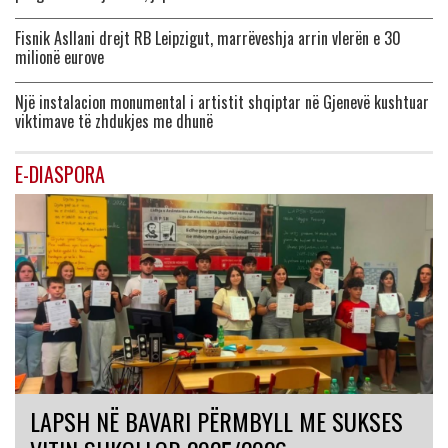
Fisnik Asllani drejt RB Leipzigut, marrëveshja arrin vlerën e 30
milionë eurove
Një instalacion monumental i artistit shqiptar në Gjenevë kushtuar
viktimave të zhdukjes me dhunë
E-DIASPORA
LAPSH NË BAVARI PËRMBYLL ME SUKSES