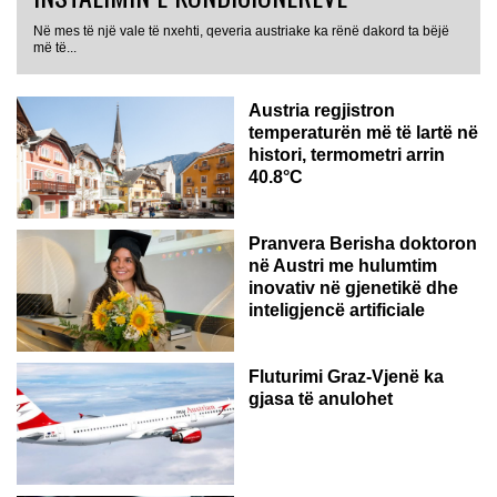
Në mes të një vale të nxehti, qeveria austriake ka rënë dakord ta bëjë
më të...
Austria regjistron
temperaturën më të lartë në
histori, termometri arrin
40.8°C
AUSTRI
Pranvera Berisha doktoron
në Austri me hulumtim
inovativ në gjenetikë dhe
inteligjencë artificiale
Fluturimi Graz-Vjenë ka
gjasa të anulohet