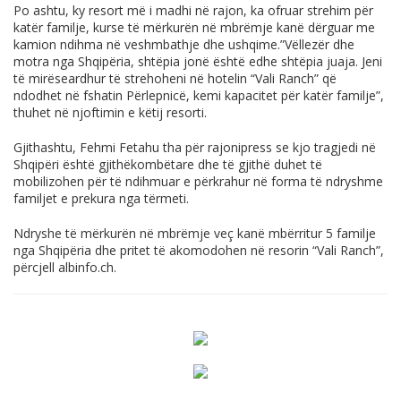
Po ashtu, ky resort më i madhi në rajon, ka ofruar strehim për
katër familje, kurse të mërkurën në mbrëmje kanë dërguar me
kamion ndihma në veshmbathje dhe ushqime.”Vëllezër dhe
motra nga Shqipëria, shtëpia jonë është edhe shtëpia juaja. Jeni
të mirëseardhur të strehoheni në hotelin “Vali Ranch” që
ndodhet në fshatin Përlepnicë, kemi kapacitet për katër familje”,
thuhet në njoftimin e këtij resorti.
Gjithashtu, Fehmi Fetahu tha për rajonipress se kjo tragjedi në
Shqipëri është gjithëkombëtare dhe të gjithë duhet të
mobilizohen për të ndihmuar e përkrahur në forma të ndryshme
familjet e prekura nga tërmeti.
Ndryshe të mërkurën në mbrëmje veç kanë mbërritur 5 familje
nga Shqipëria dhe pritet të akomodohen në resorin “Vali Ranch”,
përcjell
albinfo.ch
.