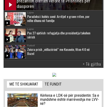
prezanton ofertën verore të Prishtinës për
diasporën
Lajme
Paradoksi i kohës sonë: Arritjet e grave rriten, por
edhe dhuna në familje
Lajme
Pas 27 vjetësh: refugjatja dhe presidentja takohen
sërish
Futboll
Zvicra prish „vëllazërinë“ me Kosovën, fiton 4:0 në
Bazel
> Të gjitha
MË TË SHIKUARAT
TË FUNDIT
Kërkesa e LDK-së për presidentin: Sa e
mundshme është marrëveshja me LVV-
në?