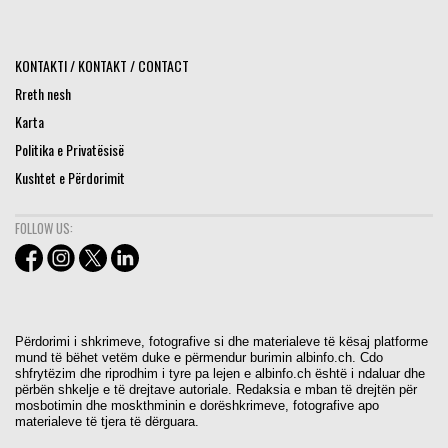
KONTAKTI / KONTAKT / CONTACT
Rreth nesh
Karta
Politika e Privatësisë
Kushtet e Përdorimit
FOLLOW US:
Përdorimi i shkrimeve, fotografive si dhe materialeve të kësaj platforme
mund të bëhet vetëm duke e përmendur burimin albinfo.ch. Cdo
shfrytëzim dhe riprodhim i tyre pa lejen e albinfo.ch është i ndaluar dhe
përbën shkelje e të drejtave autoriale. Redaksia e mban të drejtën për
mosbotimin dhe moskthminin e dorëshkrimeve, fotografive apo
materialeve të tjera të dërguara.