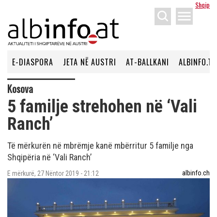
Shqip
menu
E-DIASPORA
JETA NË AUSTRI
AT-BALLKANI
ALBINFO.TV
Kosova
5 familje strehohen në ‘Vali
Ranch’
Të mërkurën në mbrëmje kanë mbërritur 5 familje nga
Shqipëria në ‘Vali Ranch’
albinfo.ch
E mërkurë, 27 Nëntor 2019 - 21:12