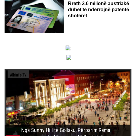
Rreth 3.6 milionë austriakë
duhet të ndërrojnë patentë
shoferët
Albinfo.TV
Nga Sunny Hill te Gollaku, Përparim Rama