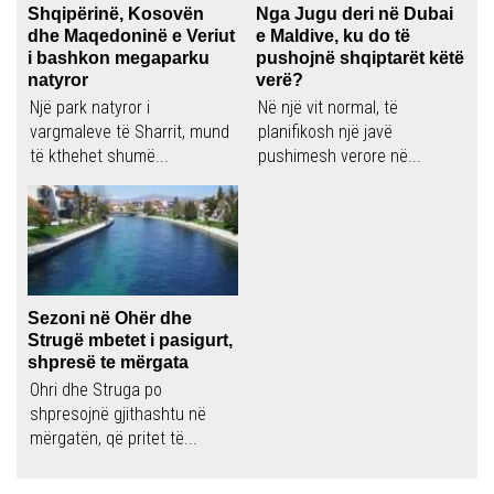
Shqipërinë, Kosovën
Nga Jugu deri në Dubai
dhe Maqedoninë e Veriut
e Maldive, ku do të
i bashkon megaparku
pushojnë shqiptarët këtë
natyror
verë?
Një park natyror i
Në një vit normal, të
vargmaleve të Sharrit, mund
planifikosh një javë
të kthehet shumë...
pushimesh verore në...
Sezoni në Ohër dhe
Strugë mbetet i pasigurt,
shpresë te mërgata
Ohri dhe Struga po
shpresojnë gjithashtu në
mërgatën, që pritet të...