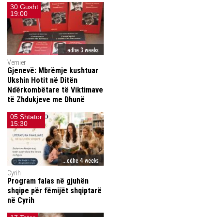
30 Gusht
19:00
...edhe 3 weeks
Vernier
Gjenevë: Mbrëmje kushtuar
Ukshin Hotit në Ditën
Ndërkombëtare të Viktimave
të Zhdukjeve me Dhunë
05 Shtator
15:30
...edhe 4 weeks
Cyrih
Program falas në gjuhën
shqipe për fëmijët shqiptarë
në Cyrih