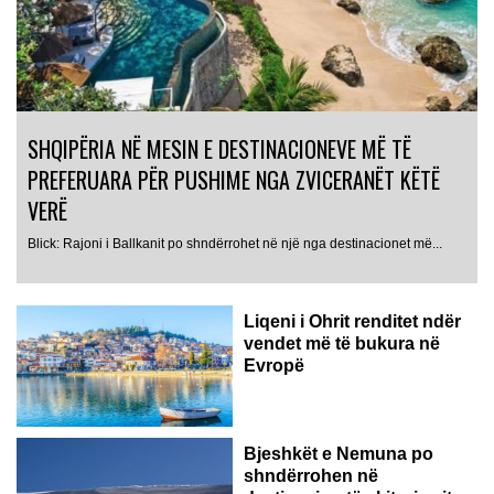
SHQIPËRIA NË MESIN E DESTINACIONEVE MË TË
PREFERUARA PËR PUSHIME NGA ZVICERANËT KËTË
VERË
Blick: Rajoni i Ballkanit po shndërrohet në një nga destinacionet më...
Liqeni i Ohrit renditet ndër
vendet më të bukura në
Evropë
Destinacioni natyror mes Shqipërisë dhe Maqedonisë së Veriut
Bjeshkët e Nemuna po
vlerësohet nga “Time...
shndërrohen në