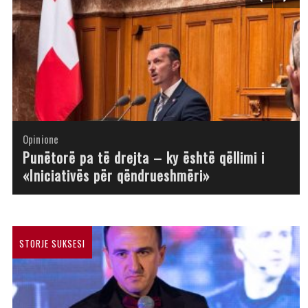
Opinione
Opinione
Opinione
Opinione
Opinione
Opinione
Opinione
Opinione
Punëtorë pa të drejta – ky është qëllimi i
«Iniciativës për qëndrueshmëri»
STORJE SUKSESI