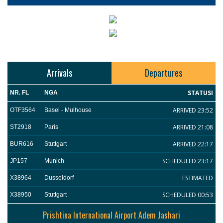
Arrivals
Departures
STATUSI
NR. FL
NGA
ARRIVED 23:52
OTF3564
Basel - Mulhouse
ARRIVED 21:08
ST2918
Paris
ARRIVED 22:17
BUR616
Stuttgart
SCHEDULED 23:17
JP157
Munich
ESTIMATED
X38964
Dusseldorf
SCHEDULED 00:53
X38950
Stuttgart
Prishtina International Airport Adem Jashari