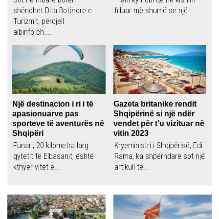
shënohet Dita Botërore e
filluar më shumë se një...
Turizmit, përcjell
albinfo.ch....
Një destinacion i ri i të
Gazeta britanike rendit
apasionuarve pas
Shqipërinë si një ndër
sporteve të aventurës në
vendet për t’u vizituar në
Shqipëri
vitin 2023
Funari, 20 kilometra larg
Kryeministri i Shqipërisë, Edi
qytetit të Elbasanit, është
Rama, ka shpërndarë sot një
kthyer vitet e...
artikull të...