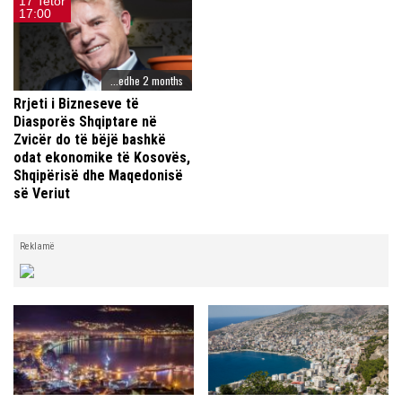
17 Tetor
17:00
...edhe 2 months
Rrjeti i Bizneseve të
Diasporës Shqiptare në
Zvicër do të bëjë bashkë
odat ekonomike të Kosovës,
Shqipërisë dhe Maqedonisë
së Veriut
Reklamë