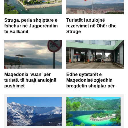
Struga, perla shqiptare e
Turistët i anulojnë
fshehur në Jugperëndim
rezervimet në Ohër dhe
të Ballkanit
Strugë
Mbi 10 mijë turistë mund të
Kjo si pasojë e masave të reja
akomodohen brenda ditës në
anti-Covid...
qytet...
Maqedonia ‘vuan’ për
Edhe qytetarët e
turistë, të huajt anulojnë
Maqedonisë zgjedhin
pushimet
bregdetin shqiptar për
pushime
Maqedonia e Veriut po
Sezoni veror ka rritur numrin e
regjistron vitin më të vështirë
personave që hyjnë në
turistik për...
Shqipëri...