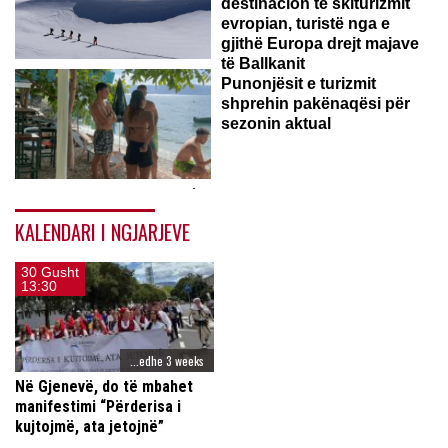
destinacion të skiturizmit
evropian, turistë nga e
gjithë Europa drejt majave
të Ballkanit
Punonjësit e turizmit
Prishtinë/ Pejë, Në majë të Trekufirit, 2.366 metra mbi nivelin e...
shprehin pakënaqësi për
sezonin aktual
Çarshia e Ohrit këto ditë shfaqet me mbeturina kudo, përveç
në...
KALENDARI I NGJARJEVE
30 Gusht
13:30
...edhe 3 weeks
Në Gjenevë, do të mbahet
manifestimi “Përderisa i
kujtojmë, ata jetojnë”