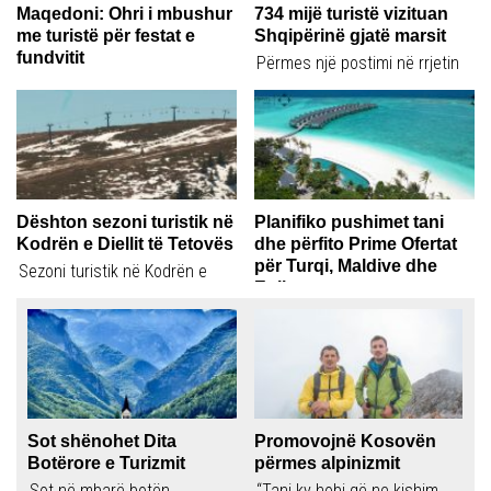
Maqedoni: Ohri i mbushur
734 mijë turistë vizituan
me turistë për festat e
Shqipërinë gjatë marsit
fundvitit
Përmes një postimi në rrjetin
Ohri është mbushur plot me
social “Facebook”,
turistë për festat e Vitit të...
Kryeministri Edi Rama
njofton...
Dështon sezoni turistik në
Planifiko pushimet tani
Kodrën e Diellit të Tetovës
dhe përfito Prime Ofertat
për Turqi, Maldive dhe
Sezoni turistik në Kodrën e
Egjipt
Diellit ka përfunduar. Apo, më
Janari është muaji më i lirë
mirë...
për të rezervuar pushimet
verore...
Sot shënohet Dita
Promovojnë Kosovën
Botërore e Turizmit
përmes alpinizmit
Sot në mbarë botën
“Tani ky hobi që ne kishim