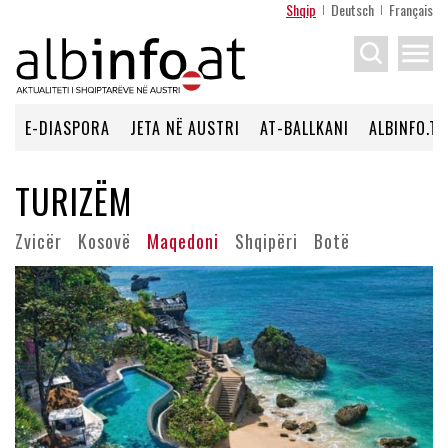
Shqip
Deutsch
Français
menu
E-DIASPORA
JETA NË AUSTRI
AT-BALLKANI
ALBINFO.TV
TURIZËM
SHQIPËRIA
Zvicër
Kosovë
Maqedoni
Shqipëri
Botë