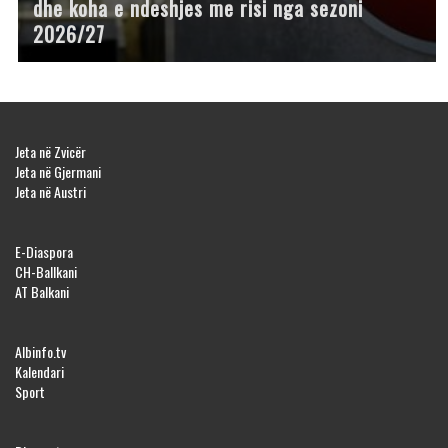
dhe koha e ndeshjes me risi nga sezoni
2026/27
Jeta në Zvicër
Jeta në Gjermani
Jeta në Austri
E-Diaspora
CH-Ballkani
AT Balkani
Albinfo.tv
Kalendari
Sport