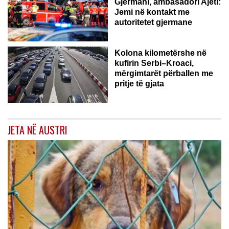
Gjermani, ambasadori Ajeti:
Jemi në kontakt me
autoritetet gjermane
Kolona kilometërshe në
kufirin Serbi–Kroaci,
mërgimtarët përballen me
pritje të gjata
JETA NË AUSTRI