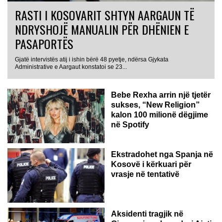
RASTI I KOSOVARIT SHTYN AARGAUN TË
NDRYSHOJË MANUALIN PËR DHËNIEN E
PASAPORTËS
Gjatë intervistës atij i ishin bërë 48 pyetje, ndërsa Gjykata
Administrative e Aargaut konstatoi se 23...
Bebe Rexha arrin një tjetër
sukses, “New Religion”
kalon 100 milionë dëgjime
në Spotify
Ekstradohet nga Spanja në
Kosovë i kërkuari për
vrasje në tentativë
GJERMANI
Aksidenti tragjik në