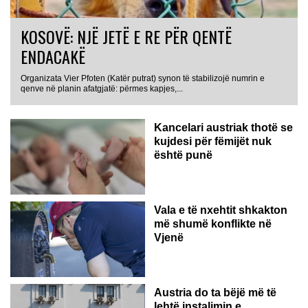
KOSOVË: NJË JETË E RE PËR QENTË
ENDACAKË
Organizata Vier Pfoten (Katër putrat) synon të stabilizojë numrin e
qenve në planin afatgjatë: përmes kapjes,...
Kancelari austriak thotë se
kujdesi për fëmijët nuk
është punë
Vala e të nxehtit shkakton
më shumë konflikte në
Vjenë
Austria do ta bëjë më të
lehtë instalimin e