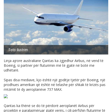
Foto ilustrim
Linja ajrore australiane Qantas ka zgjedhur Airbus, në vend të
Boeing, si partner për fluturimin më të gjatë në botë me
udhëtarë.
Sipas disa mediave, kjo është një goditje tjetër për Boeing, një
prodhues amerikan që është në telashe për shkak të krizës pas
rrëzimit të dy aeroplanëve 737 MAX.
Qantas ka thënë se do të përdorë aeroplanët Airbus për
projektin e paralajmëruar gjatë verës, i cili përfshin fluturime të