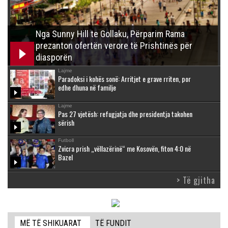
Nga Sunny Hill te Gollaku, Përparim Rama
prezanton ofertën verore të Prishtinës për
diasporën
Lajme
Paradoksi i kohës sonë: Arritjet e grave rriten, por
edhe dhuna në familje
Lajme
Pas 27 vjetësh: refugjatja dhe presidentja takohen
sërish
Futboll
Zvicra prish „vëllazërinë“ me Kosovën, fiton 4:0 në
Bazel
> Të gjitha
MË TË SHIKUARAT
TË FUNDIT