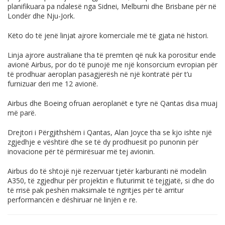
planifikuara pa ndalesë nga Sidnei, Melburni dhe Brisbane për në
Londër dhe Nju-Jork.
Këto do të jenë linjat ajrore komerciale më të gjata në histori.
Linja ajrore australiane tha të premten që nuk ka porositur ende
avionë Airbus, por do të punojë me një konsorcium evropian për
të prodhuar aeroplan pasagjerësh në një kontratë për t’u
furnizuar deri me 12 avionë.
Airbus dhe Boeing ofruan aeroplanët e tyre në Qantas disa muaj
më parë.
Drejtori i Përgjithshëm i Qantas, Alan Joyce tha se kjo ishte një
zgjedhje e vështirë dhe se të dy prodhuesit po punonin për
inovacione për të përmirësuar më tej avionin.
Airbus do të shtojë një rezervuar tjetër karburanti në modelin
A350, të zgjedhur për projektin e fluturimit të tejgjatë, si dhe do
të rrisë pak peshën maksimale të ngritjes për të arritur
performancën e dëshiruar në linjën e re.