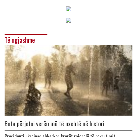
Të ngjashme
Bota përjetoi verën më të nxehtë në histori
Presidenti ukrainas shkarkon krerët rajonalë të rekrutimit