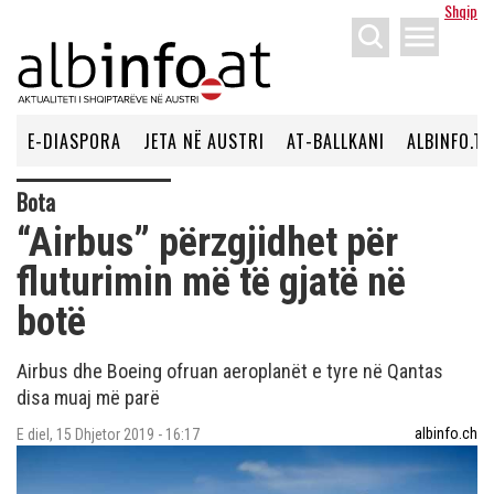
Shqip
menu
E-DIASPORA
JETA NË AUSTRI
AT-BALLKANI
ALBINFO.TV
Bota
“Airbus” përzgjidhet për
fluturimin më të gjatë në
botë
Airbus dhe Boeing ofruan aeroplanët e tyre në Qantas
disa muaj më parë
albinfo.ch
E diel, 15 Dhjetor 2019 - 16:17