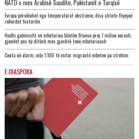
NATO-s mes Arabisë Saudite, Pakistanit e Turqisë
Evropa përvëlohet nga temperaturat ekstreme, disa shtete thyejnë
rekordet historike
Hodhi gabimisht në mbeturina biletën fituese prej 1 milion eurosh,
gjendet pas dy ditësh mes gjashtë tonë mbeturinash
Ceuta në alarm, mbi 1.100 të mitur migrantë mbeten pa strehim
E-DIASPORA