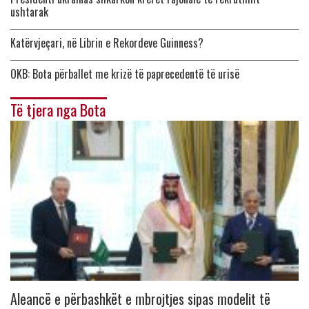
ushtarak
Katërvjeçari, në Librin e Rekordeve Guinness?
OKB: Bota përballet me krizë të paprecedentë të urisë
Të tjera nga Bota
Aleancë e përbashkët e mbrojtjes sipas modelit të