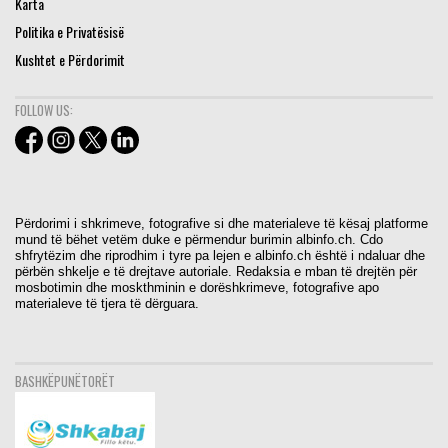
Karta
Politika e Privatësisë
Kushtet e Përdorimit
FOLLOW US:
Përdorimi i shkrimeve, fotografive si dhe materialeve të kësaj platforme
mund të bëhet vetëm duke e përmendur burimin albinfo.ch. Cdo
shfrytëzim dhe riprodhim i tyre pa lejen e albinfo.ch është i ndaluar dhe
përbën shkelje e të drejtave autoriale. Redaksia e mban të drejtën për
mosbotimin dhe moskthminin e dorëshkrimeve, fotografive apo
materialeve të tjera të dërguara.
BASHKËPUNËTORËT