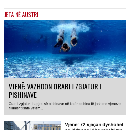
JETA NË AUSTRI
VJENË: VAZHDON ORARI I ZGJATUR I
PISHINAVE
Orari i zgjatur i hapjes së pishinave në katër pishina të jashtme vjeneze
fillimisht ishte vetëm...
Vjenë: 72-vjeçari dyshohet