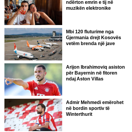
ndërton emrin e tij në
muzikën elektronike
GJERMANI
Mbi 120 fluturime nga
Gjermania drejt Kosovës
vetëm brenda një jave
Arijon Ibrahimoviq asiston
për Bayernin në fitoren
ndaj Aston Villas
ZVICËR
Admir Mehmedi emërohet
në bordin sportiv të
Winterthurit