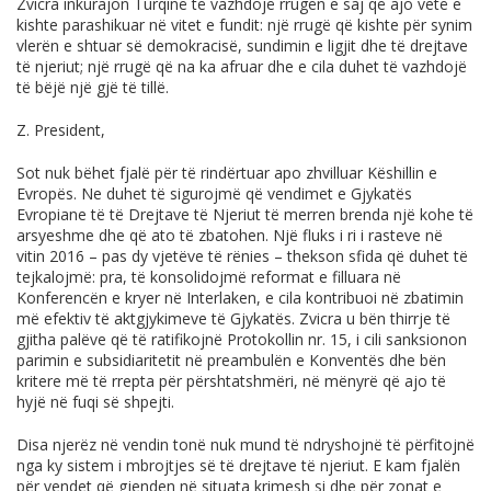
Zvicra inkurajon Turqinë të vazhdojë rrugën e saj që ajo vetë e
kishte parashikuar në vitet e fundit: një rrugë që kishte për synim
vlerën e shtuar së demokracisë, sundimin e ligjit dhe të drejtave
të njeriut; një rrugë që na ka afruar dhe e cila duhet të vazhdojë
të bëjë një gjë të tillë.
Z. President,
Sot nuk bëhet fjalë për të rindërtuar apo zhvilluar Këshillin e
Evropës. Ne duhet të sigurojmë që vendimet e Gjykatës
Evropiane të të Drejtave të Njeriut të merren brenda një kohe të
arsyeshme dhe që ato të zbatohen. Një fluks i ri i rasteve në
vitin 2016 – pas dy vjetëve të rënies – thekson sfida që duhet të
tejkalojmë: pra, të konsolidojmë reformat e filluara në
Konferencën e kryer në Interlaken, e cila kontribuoi në zbatimin
më efektiv të aktgjykimeve të Gjykatës. Zvicra u bën thirrje të
gjitha palëve që të ratifikojnë Protokollin nr. 15, i cili sanksionon
parimin e subsidiaritetit në preambulën e Konventës dhe bën
kritere më të rrepta për përshtatshmëri, në mënyrë që ajo të
hyjë në fuqi së shpejti.
Disa njerëz në vendin tonë nuk mund të ndryshojnë të përfitojnë
nga ky sistem i mbrojtjes së të drejtave të njeriut. E kam fjalën
për vendet që gjenden në situata krimesh si dhe për zonat e