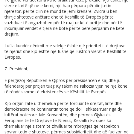
vlerë e lartë që ne e kemi, një hap përpara për dinjitetin
njerëzor, për të cilin ne mund të jemi krenarë. Zvicra u bën
thirrje shteteve anëtare dhe të Këshillit të Evropës për të
vazhduar të angazhohen për të ruajtur këtë arritje dhe për të
inkurajuar vendet e tjera në botë për të bërë përparim në këtë
drejtim.
Lufta kundër dënimit me vdekje është një prioritet i të drejtave
të njeriut dhe kjo është një fushë që ilustron vlerat e Këshillit të
Evropës.
Z. President,
E përgëzoj Republikën e Qipros për presidencën e saj dhe ju
falënderoj për pritjen tuaj: Ky takim në Nikozia vjen në një kohë
të rëndësishme të ekzistencës së Këshillit të Evropës.
Kjo organizatë u themelua për të forcuar të drejtat, liritë dhe
demokracinë në kontinentin tonë që doli i shkatërruar nga dy
luftërat botërore. Me Konventën, dhe përmes Gjykatës
Evropiane të të Drejtave të Njeriut, Këshilli i Evropës ka
themeluar një sistem të zhvilluar të mbrojtjes që respekton
sovranitetin e shteteve, përmes subsidiaritetit dhe që fuqizon në