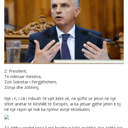
Z. President,
Të nderuar ministra,
Zoti Sekretar i Përgjithshëm,
Zonja dhe zotërinj,
Një i ri, i cili i mbush 18 vjet këtë vit, në qoftë se jeton në një
shtet anëtar të Këshillit të Evropës, ai ka jetuar gjithë jetën e tij
në një rajon që nuk ka njohur asnjë ekzekutim.
Të gjitha vendet tona kanë braktisur këtë praktikë. Kjo është një