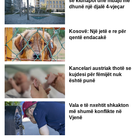
se kidnapoi dhe mbajti me
dhunë një djalë 4-vjeçar
Kosovë: Një jetë e re për
qentë endacakë
Kancelari austriak thotë se
kujdesi për fëmijët nuk
është punë
Vala e të nxehtit shkakton
më shumë konflikte në
Vjenë