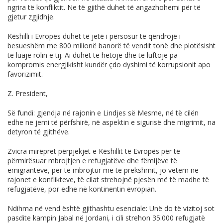
ngrira të konfliktit. Ne të gjithë duhet të angazhohemi për të
gjetur zgjidhje.
Këshilli i Evropës duhet të jetë i përsosur të qëndrojë i
besueshëm me 800 milionë banorë të vendit tonë dhe plotësisht
të luajë rolin e tij. Ai duhet të hetojë dhe të luftojë pa
kompromis energjikisht kundër çdo dyshimi të korrupsionit apo
favorizimit.
Z. President,
Së fundi: gjendja në rajonin e Lindjes së Mesme, në të cilën
edhe ne jemi të përfshirë, në aspektin e sigurisë dhe migrimit, na
detyron të gjithëve.
Zvicra mirëpret përpjekjet e Këshillit të Evropës për të
përmirësuar mbrojtjen e refugjatëve dhe fëmijëve të
emigrantëve, për të mbrojtur më të prekshmit, jo vetëm në
rajonet e konflikteve, të cilat strehojnë pjesën më të madhe të
refugjatëve, por edhe në kontinentin evropian.
Ndihma në vend është gjithashtu esenciale: Unë do të vizitoj sot
pasdite kampin Jabal në Jordani, i cili strehon 35.000 refugjatë