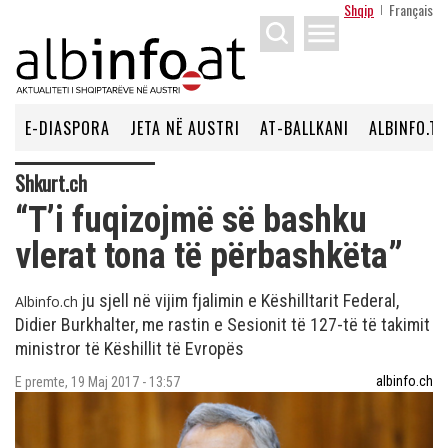
Shqip
Français
menu
E-DIASPORA
JETA NË AUSTRI
AT-BALLKANI
ALBINFO.TV
Shkurt.ch
“T’i fuqizojmë së bashku
vlerat tona të përbashkëta”
ju sjell në vijim fjalimin e Këshilltarit Federal,
Albinfo.ch
Didier Burkhalter, me rastin e Sesionit të 127-të të takimit
ministror të Këshillit të Evropës
albinfo.ch
E premte, 19 Maj 2017 - 13:57