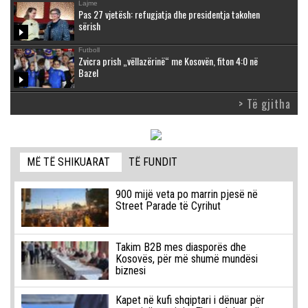
Lajme
Pas 27 vjetësh: refugjatja dhe presidentja takohen
sërish
Futboll
Zvicra prish „vëllazërinë“ me Kosovën, fiton 4:0 në
Bazel
> Të gjitha
MË TË SHIKUARAT
TË FUNDIT
900 mijë veta po marrin pjesë në
Street Parade të Cyrihut
Takim B2B mes diasporës dhe
Kosovës, për më shumë mundësi
biznesi
Kapet në kufi shqiptari i dënuar për