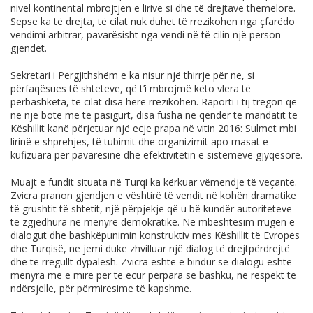
nivel kontinental mbrojtjen e lirive si dhe të drejtave themelore.
Sepse ka të drejta, të cilat nuk duhet të rrezikohen nga çfarëdo
vendimi arbitrar, pavarësisht nga vendi në të cilin një person
gjendet.
Sekretari i Përgjithshëm e ka nisur një thirrje për ne, si
përfaqësues të shteteve, që t’i mbrojmë këto vlera të
përbashkëta, të cilat disa herë rrezikohen. Raporti i tij tregon që
në një botë më të pasigurt, disa fusha në qendër të mandatit të
Këshillit kanë përjetuar një ecje prapa në vitin 2016: Sulmet mbi
lirinë e shprehjes, të tubimit dhe organizimit apo masat e
kufizuara për pavarësinë dhe efektivitetin e sistemeve gjyqësore.
Muajt e fundit situata në Turqi ka kërkuar vëmendje të veçantë.
Zvicra pranon gjendjen e vështirë të vendit në kohën dramatike
të grushtit të shtetit, një përpjekje që u bë kundër autoriteteve
të zgjedhura në mënyrë demokratike. Ne mbështesim rrugën e
dialogut dhe bashkëpunimin konstruktiv mes Këshillit të Evropës
dhe Turqisë, ne jemi duke zhvilluar një dialog të drejtpërdrejtë
dhe të rregullt dypalësh. Zvicra është e bindur se dialogu është
mënyra më e mirë për të ecur përpara së bashku, në respekt të
ndërsjellë, për përmirësime të kapshme.