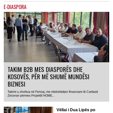
E-DIASPORA
TAKIM B2B MES DIASPORËS DHE
KOSOVËS, PËR MË SHUMË MUNDËSI
BIZNESI
Takimi u zhvillua në Ferizaj, me mbështetjen financiare të Caritasit
Zviceran përmes Projektit HOME...
Vëllai i Dua Lipës po