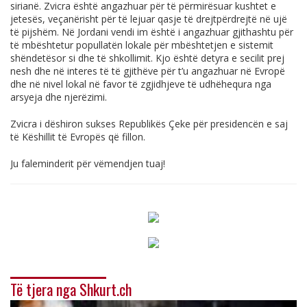
sirianë. Zvicra është angazhuar për të përmirësuar kushtet e
jetesës, veçanërisht për të lejuar qasje të drejtpërdrejtë në ujë
të pijshëm. Në Jordani vendi im është i angazhuar gjithashtu për
të mbështetur popullatën lokale për mbështetjen e sistemit
shëndetësor si dhe të shkollimit. Kjo është detyra e secilit prej
nesh dhe në interes të të gjithëve për t’u angazhuar në Evropë
dhe në nivel lokal në favor të zgjidhjeve të udhëhequra nga
arsyeja dhe njerëzimi.
Zvicra i dëshiron sukses Republikës Çeke për presidencën e saj
të Këshillit të Evropës që fillon.
Ju faleminderit për vëmendjen tuaj!
Të tjera nga Shkurt.ch