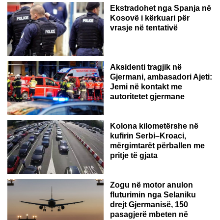
Ekstradohet nga Spanja në
Kosovë i kërkuari për
vrasje në tentativë
GJERMANI
Aksidenti tragjik në
Gjermani, ambasadori Ajeti:
Jemi në kontakt me
autoritetet gjermane
Kolona kilometërshe në
kufirin Serbi–Kroaci,
mërgimtarët përballen me
pritje të gjata
Zogu në motor anulon
fluturimin nga Selaniku
drejt Gjermanisë, 150
pasagjerë mbeten në