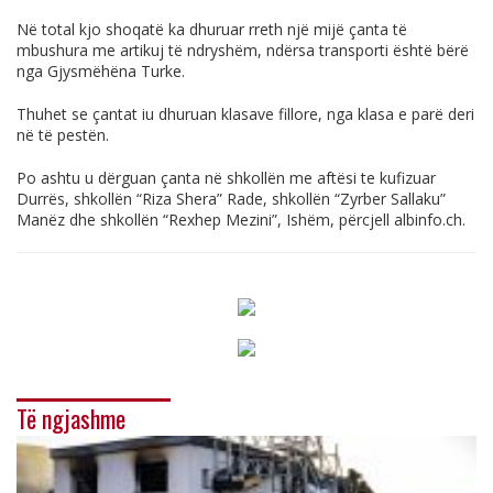
Në total kjo shoqatë ka dhuruar rreth një mijë çanta të
mbushura me artikuj të ndryshëm, ndërsa transporti është bërë
nga Gjysmëhëna Turke.
Thuhet se çantat iu dhuruan klasave fillore, nga klasa e parë deri
në të pestën.
Po ashtu u dërguan çanta në shkollën me aftësi te kufizuar
Durrës, shkollën “Riza Shera” Rade, shkollën “Zyrber Sallaku”
Manëz dhe shkollën “Rexhep Mezini”, Ishëm, përcjell
albinfo.ch
.
Të ngjashme