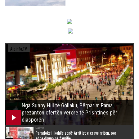
Albinfo.TV
Nga Sunny Hill te Gollaku, Përparim Rama
prezanton ofertën verore të Prishtinës për
diasporën
Lajme
Paradoksi i kohës sonë: Arritjet e grave rriten, por
edhe dhuna në familje