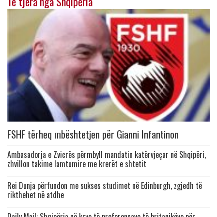
Të tjera nga Shqipëria
FSHF tërheq mbështetjen për Gianni Infantinon
Ambasadorja e Zvicrës përmbyll mandatin katërvjeçar në Shqipëri,
zhvillon takime lamtumire me krerët e shtetit
Rei Dunja përfundon me sukses studimet në Edinburgh, zgjedh të
rikthehet në atdhe
Daily Mail: Shqipëria në krye të preferencave të britanikëve për