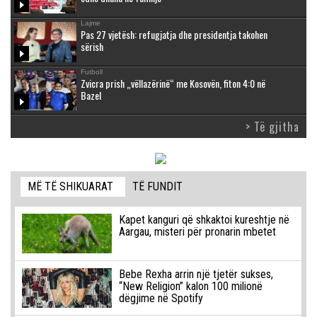
Lajme
Pas 27 vjetësh: refugjatja dhe presidentja takohen
sërish
Futboll
Zvicra prish „vëllazërinë“ me Kosovën, fiton 4:0 në
Bazel
> Të gjitha
MË TË SHIKUARAT
TË FUNDIT
Kapet kanguri që shkaktoi kureshtje në
Aargau, misteri për pronarin mbetet
Bebe Rexha arrin një tjetër sukses,
“New Religion” kalon 100 milionë
dëgjime në Spotify