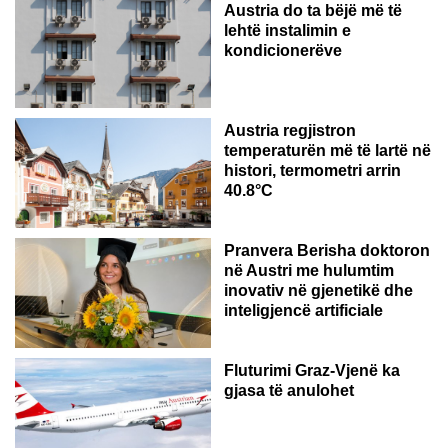
Austria do ta bëjë më të
lehtë instalimin e
kondicionerëve
Austria regjistron
temperaturën më të lartë në
histori, termometri arrin
40.8°C
AUSTRI
Pranvera Berisha doktoron
në Austri me hulumtim
inovativ në gjenetikë dhe
inteligjencë artificiale
Fluturimi Graz-Vjenë ka
gjasa të anulohet