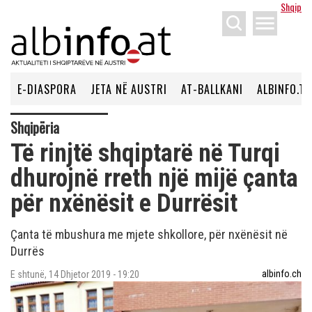
Shqip
menu
E-DIASPORA
JETA NË AUSTRI
AT-BALLKANI
ALBINFO.TV
Shqipëria
Të rinjtë shqiptarë në Turqi
dhurojnë rreth një mijë çanta
për nxënësit e Durrësit
Çanta të mbushura me mjete shkollore, për nxënësit në
Durrës
albinfo.ch
E shtunë, 14 Dhjetor 2019 - 19:20