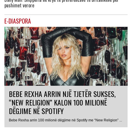
pushimet verore
E-DIASPORA
BEBE REXHA ARRIN NJË TJETËR SUKSES,
“NEW RELIGION” KALON 100 MILIONË
DËGJIME NË SPOTIFY
Bebe Rexha arrin 100 milionë dëgjime në Spotify me “New Religion” ...