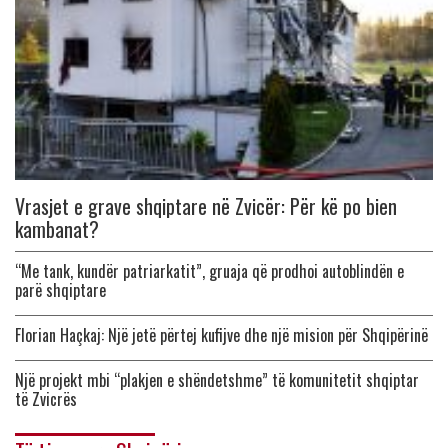
Vrasjet e grave shqiptare në Zvicër: Për kë po bien
kambanat?
“Me tank, kundër patriarkatit”, gruaja që prodhoi autoblindën e
parë shqiptare
Florian Haçkaj: Një jetë përtej kufijve dhe një mision për Shqipërinë
Një projekt mbi “plakjen e shëndetshme” të komunitetit shqiptar
të Zvicrës