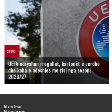
SPORT
UEFA ndryshon rregullat, kartonët e verdhë
dhe koha e ndeshjes me risi nga sezoni
2026/27
Jeta në Zvicër
Jeta në Gjermani