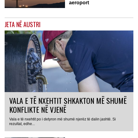
aeroport
JETA NË AUSTRI
VALA E TË NXEHTIT SHKAKTON MË SHUMË
KONFLIKTE NË VJENË
Vala e të nxehtit po i detyron më shumë njerëz të dalin jashtë. Si
rezultat, edhe...